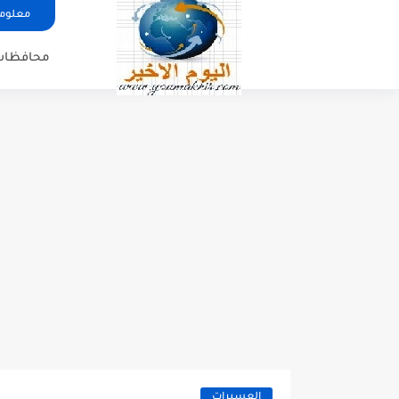
معلوما
محافظات
العسيرات