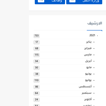
وزارة النقل
وظائف
118
117
الارشيف
2021
733
يناير
17
فبراير
68
مارس
115
أبريل
34
مايو
30
يونيو
38
يوليو
110
أغسطس
86
سبتمبر
64
أكتوبر
24