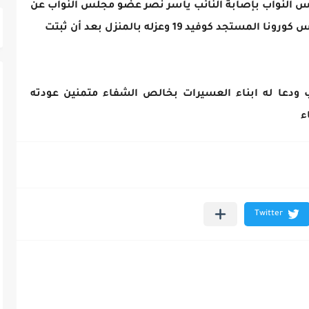
جلس النواب بإصابة النائب ياسر نصر عضو مجلس النواب عن
مركز العسيرات جنوب محافظة سوهاج بفيروس كورونا المستجد كوفيد 19 وعزله بالمنزل بعد أن ثبتت
ئب ودعا له ابناء العسيرات بخالص الشفاء متمنين عودته
ء