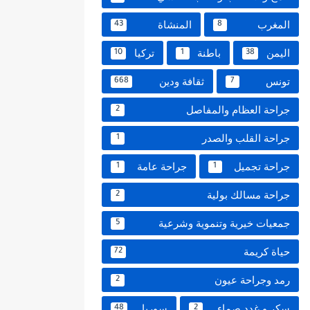
المغرب
المنشاة
43
8
اليمن
باطنة
تركيا
10
1
38
تونس
ثقافة ودين
668
7
جراحة العظام والمفاصل
2
جراحة القلب والصدر
1
جراحة تجميل
جراحة عامة
1
1
جراحة مسالك بولية
2
جمعيات خيرية وتنموية وشرعية
5
حياة كريمة
72
رمد وجراحة عيون
2
سكر و غدد صماء
سوريا
48
2