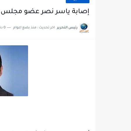
إصابة ياسر نصر عضو مجلس ا
رئيس التحرير
اخر تحديث :
منذ بضع اعوام
0 دقائق للقراءة