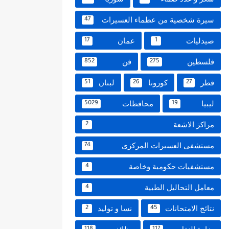
سيرة شخصية من عظماء العسيرات
47
صيدليات
عمان
17
1
فلسطين
فن
852
275
قطر
كورونا
لبنان
51
26
27
ليبيا
محافظات
5029
19
مراكز الاشعة
2
مستشفى العسيرات المركزى
74
مستشفيات حكومية وخاصة
4
معامل التحاليل الطبية
4
نتائج الامتحانات
نسا و توليد
2
45