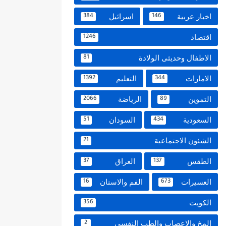
اخبار عربية
اسرائيل
384
146
اقتصاد
1246
الاطفال وحديثى الولادة
81
الامارات
التعليم
1392
344
التموين
الرياضة
2066
89
السعودية
السودان
51
434
الشئون الاجتماعية
21
الطقس
العراق
37
137
العسيرات
الفم والاسنان
16
673
الكويت
356
المخ والاعصاب والطب النفسي
2