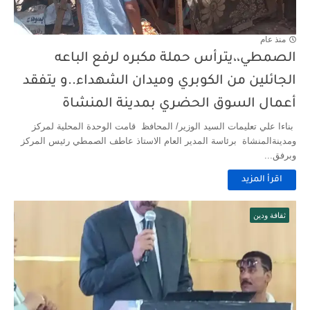
منذ عام
الصمطي،،يترأس حملة مكبره لرفع الباعه
الجائلين من الكوبري وميدان الشهداء..و يتفقد
أعمال السوق الحضري بمدينة المنشاة
بناءا علي تعليمات السيد الوزير/ المحافظ قامت الوحدة المحلية لمركز
ومدينةالمنشاة برئاسة المدير العام الاستاذ عاطف الصمطي رئيس المركز
وبرفق...
اقرأ المزيد
ثقافة ودين