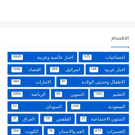
الاقسام
اجتماعيات
اخبار عالمية وعربية
4849
925
اخبار عربية
اسرائيل
اقتصاد
1246
384
146
الاطفال وحديثى الولادة
الامارات
344
81
التعليم
التموين
الرياضة
2066
89
1392
السعودية
السودان
51
434
الشئون الاجتماعية
الطقس
العراق
37
137
21
العسيرات
الفم والاسنان
الكويت
356
16
673