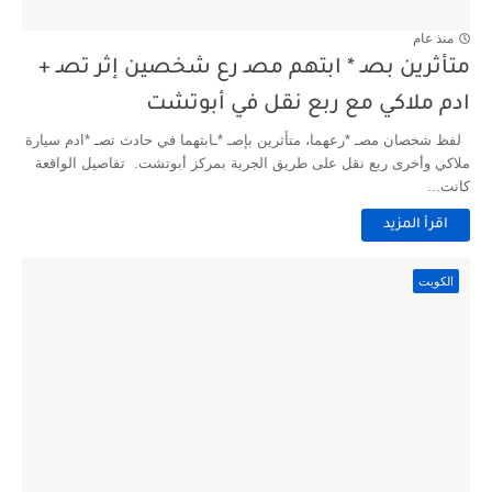
منذ عام
متأثرين بصـ * ابتهم مصـ رع شخصين إثر تصـ +
ادم ملاكي مع ربع نقل في أبوتشت
لفظ شخصان مصـ *رعهما، متأثرين بإصـ *ـابتهما في حادث تصـ *ادم سيارة
ملاكي وأخرى ربع نقل على طريق الجربة بمركز أبوتشت. تفاصيل الواقعة
كانت...
اقرأ المزيد
الكويت