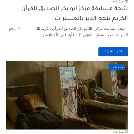
منذ عام
نتيجة مسابقة مركز أبو بكر الصديق للقرآن
الكريم بنجع الدير بالعسيرات
نتيجة مسابقة مركز 🕋أبو بكر الصديق للقرآن الكريم🕋 🌞 بنجع
الدير 🌞 تحت شعار 🕌وَفِي ذَلِكَ فَلْيَتَنَافَسِ الْمُتَنَافِسُو...
اقرأ المزيد
محافظات
منذ عام