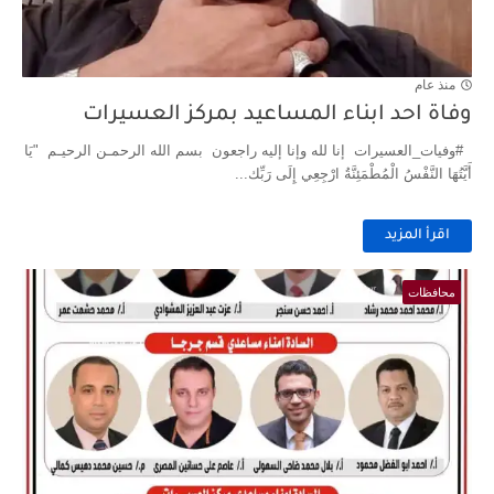
منذ عام
وفاة احد ابناء المساعيد بمركز العسيرات
#وفيات_العسيرات إنا لله وإنا إليه راجعون بسم الله الرحمـن الرحيـم "يَا
أَيَّتُهَا النَّفْسُ الْمُطْمَئِنَّةُ ارْجِعِي إِلَى رَبِّك...
اقرأ المزيد
محافظات