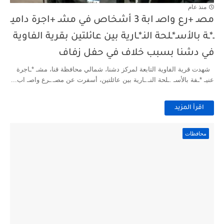
منذ عام
مصـ +رع واصـ ابة 3 أشخاص في مشـ +اجرة داميـ
ـ*ـة بالأسـ*ـلحة النـ*ـارية بين عائلتين بقرية الفاوية
في دشنا بسبب خلاف في حفل زفاف
شهدت قرية الفاوية التابعة لمركز دشنا، شمالي محافظة قنا، مشـ *ـاجرة
عنيـ *ـفة بالأسـ .ـلحة النـ.ـارية بين عائلتين، أسفرت عن مصـ.ـرع واصـ اب...
اقرأ المزيد
محافظات