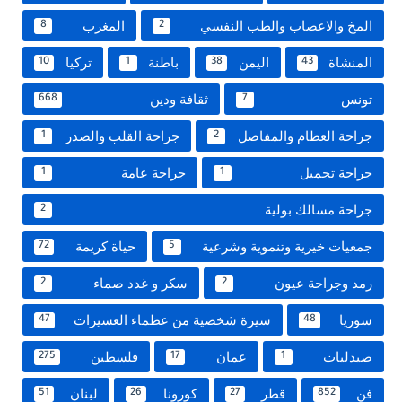
المخ والاعصاب والطب النفسي
المغرب
8
2
المنشاة
اليمن
باطنة
تركيا
10
1
38
43
تونس
ثقافة ودين
668
7
جراحة العظام والمفاصل
جراحة القلب والصدر
1
2
جراحة تجميل
جراحة عامة
1
1
جراحة مسالك بولية
2
جمعيات خيرية وتنموية وشرعية
حياة كريمة
72
5
رمد وجراحة عيون
سكر و غدد صماء
2
2
سوريا
سيرة شخصية من عظماء العسيرات
47
48
صيدليات
عمان
فلسطين
275
17
1
فن
قطر
كورونا
لبنان
51
26
27
852