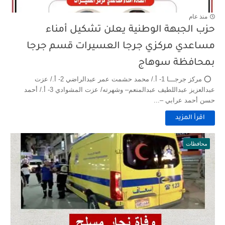
منذ عام
حزب الجبهة الوطنية يعلن تشكيل أمناء
مساعدي مركزي جرجا العسيرات قسم جرجا
بمحافظة سوهاج
⭕️ مركز جرجـــا 1- أ./ محمد حشمت عمر عبدالراضي 2- أ./ عزت
عبدالعزيز عبداللطيف عبدالمنعم– وشهرته/ عزت المشوادي 3- أ./ أحمد
حسن أحمد عرابي –...
اقرأ المزيد
محافظات