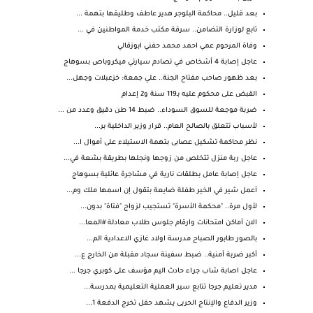
بعد قليل.. محاكمة البلوجر هدير عاطف وطليقها بتهمة ...
تابع لوزارة التضامن.. سرقة مكتب خدمة المواطنين في ...
وفاة المرحوم عمي احمد محمد حفني ابوزقالي
عاجل إصابة 4 أشخاص في تصادم سيارتي ميكروباص بسوهاج
بعد ظهور صاحب مفتاح الجنة.. علي جمعة: خزعبلات وجهل...
القبض على محكوم عليه بـ119 سنة و2 إعدام
ضربة موجعة للسوق السوداء.. ضبط 14 طن دقيق وعدد من ...
لأسباب تتعلق بالصالح العام.. قرار وزير الداخلية بر...
نظر محاكمة تشكيل عصابى بتهمة الاستيلاء على أموال ا...
عاجل ربة منزل تتخلص من زوجها ونجلها بطريقة بشعة في...
عاجل إصابة عامل بطلقات نارية في مشاجرة عائلية بسوهاج
أعمل شير في الخير طفلة ضايعة بتقول إن اسمها ملك وم...
لأول مرة.. "محكمة الأسرة" تستجيب لزواج "فتاة" بدون...
الان أماكن امتحانات وارقام جلوس طلاب معادلة #المعا...
بالصور طابور الصباح مدرسة اولاد غازي الاعدادية الم...
أكبر ضربة أمنية.. ضبط سفينة سجاد مقبلة من الخارج ع...
عاجل اصابة شاب جراء حادث اليم مؤسف على كوبري جرجا ...
مدير تعليم جرجا تتابع سير العملية التعليمية بمدرسة...
وزير الدفاع والإنتاج الحربى يشهد حفل تخرج الدفعة 1...