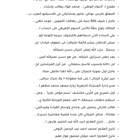
مقترح لـ "الحوار الوطني".. محمد فؤاد يطالب بإنشاء ...
المعلق فارس عوض: فخور بمشاركتي في كلاسيكيو العرب ب...
عاجل | صرف 800 جنيه على بطاقات التموين.. موعد تطبي...
الزمالك يتوج بطلًا لكأس السوبر الإفريقي على حساب ا...
علي الساده الاتي اسمائهم بالكشوف سرعه التوجه للو...
جيش الاحتلال ينشر قائمة اغتيالات فى صفوف قيادات حز...
رسميًا.. حزب الله يُعلن اغتيال حسن نصرالله
بعد إعلان إسرائيل اغتياله.. من هو حسن نصرالله أمين...
ابن خالته ونسيب قاسم سليماني.. من أبرز المرشحين لخ...
عاجل:اول صورة لاغتيال نص ر الله (هذا ماتبقى منه)
حين تبكي( الرجال ) على كرة منفوخة !! ولا تحرك ساكن...
مدير إدارة المنشاة الازهرية زيارة معهد محمد مظهر ا...
أول تصريح من التُربى مكتشف "سحر مؤمن زكريا" .. وعل...
استلام خطابات مسابقة ٣٠ الف معلم المرحلة الثانية ي...
طالب إماراتي يحصل على وشاح ووسام القيادة وميداليتي...
مفاجأة.. محام: التيجاني كان عنده قضية معاشرة لسيدة...
عاجل ... تخرج الملازم (عبد الله عبد الحميد هارون ا...
تخرج الملازم /محمد احمد عبد الرحمن التومى
تخرج الملازم/ احمد عرفان منصور فواز فقير