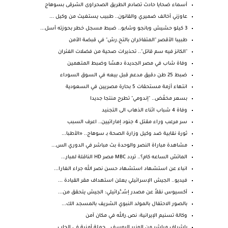
أسماء ضحايا حادث تصادم الطريق الصحراوى الشرقى بسوهاج
عاوزني أخالف ضميري والقانون.. طبيب يستغيث من وكيل ...
3 كيلو حشيش وبانجو وشابو.. ضبط مسجل خطر بحوزته أسل...
طبيبا الأقصر "المتفاخران بالتح.رش" في قبضة الأمن
"الكانز فيه سم قاتل".. تحذيرات صحية من فضلات الفئران
وفاة شاب في مصر الجديدة دهسًا وضبط المتهمين
ضبط 25 طن دقيق مدعم قبل بيعه في السوق السوداء
انتهاء أزمة مستحقات 5 بحارة مصريين في السعودية
بسعر مخفّض.. "إندومي" تطرح منتجا جديدا
وفاة 4 شباب اثناء الذهاب الى التجنيد
سر مرعب وراء مقتل 4 جنود إماراتيين.. اعرف السبب
ثورة نقابية ضد وكيل وزارة الصحة بـ سوهاج.. «الأطبا...
مشاهدة مباراة النصر والوحدة بث مباشر في الدوري الس...
الماتش الساعه كام؟.. تردد MBC مصر HD الناقلة لمبار...
انباء عن استشهاد استشهاد حسن نصر الله جراء الغارا...
فيديو.. الجيش الإسرائيلي يعلن استهداف مقر القيادة ...
أكسيوس نقلاً عن مصدر إسُـ‘ـُرائيلي: الجيش يتحقق من...
بالصور الاحتفال بالمولد النبوي الشريف بالمسجد الك...
وكالة تسنيم الإيرانية: نص.رالله في مكان آمن
بإشراف مباشر من الوزير اليوسف… حملة أمنية في الجاب...