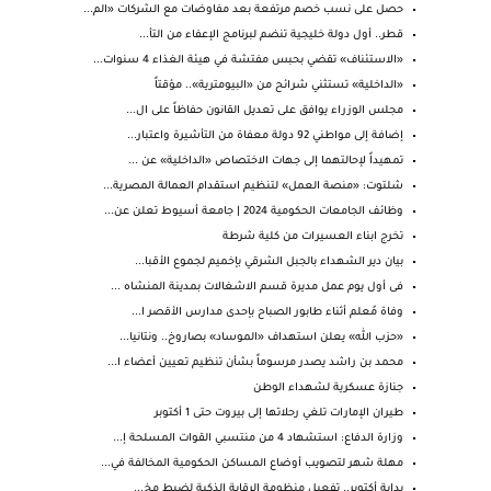
حصل على نسب خصم مرتفعة بعد مفاوضات مع الشركات «الم...
قطر.. أول دولة خليجية تنضم لبرنامج الإعفاء من التأ...
«الاستئناف» تقضي بحبس مفتشة في هيئة الغذاء 4 سنوات...
«الداخلية» تستثني شرائح من «البيومترية».. مؤقتاً
مجلس الوزراء يوافق على تعديل القانون حفاظاً على ال...
إضافة إلى مواطني 92 دولة معفاة من التأشيرة واعتبار...
تمهيداً لإحالتهما إلى جهات الاختصاص «الداخلية» عن ...
شلتوت: «منصة العمل» لتنظيم استقدام العمالة المصرية...
وظائف الجامعات الحكومية 2024 | جامعة أسيوط تعلن عن...
تخرج ابناء العسيرات من كلية شرطة
بيان دير الشهداء بالجبل الشرقي بإخميم لجموع الأقبا...
فى أول يوم عمل مديرة قسم الاشغالات بمدينة المنشاه ...
وفاة مُعلم أثناء طابور الصباح بإحدى مدارس الأقصر ا...
«حزب الله» يعلن استهداف «الموساد» بصاروخ.. ونتانيا...
محمد بن راشد يصدر مرسوماً بشأن تنظيم تعيين أعضاء ا...
جنازة عسكرية لشهداء الوطن
طيران الإمارات تلغي رحلاتها إلى بيروت حتى 1 أكتوبر
وزارة الدفاع: استشهاد 4 من منتسبي القوات المسلحة إ...
مهلة شهر لتصويب أوضاع المساكن الحكومية المخالفة في...
بداية أكتوبر.. تفعيل منظومة الرقابة الذكية لضبط مخ...