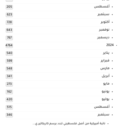
أغسطس
205
سبتمبر
623
أكتوبر
728
نوفمبر
643
ديسمبر
767
2024
4764
يناير
540
فبراير
599
مارس
548
أبريل
341
مايو
273
يونيو
162
يوليو
420
أغسطس
515
سبتمبر
346
نائبة أميركية من أصل فلسطيني تندد برسم كاريكاتير ي...