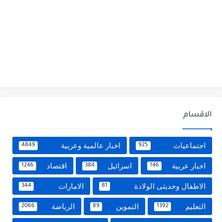
الاقسام
اجتماعيات
اخبار عالمية وعربية
4849
925
اخبار عربية
اسرائيل
اقتصاد
1246
384
146
الاطفال وحديثى الولادة
الامارات
344
81
التعليم
التموين
الرياضة
2066
89
1392