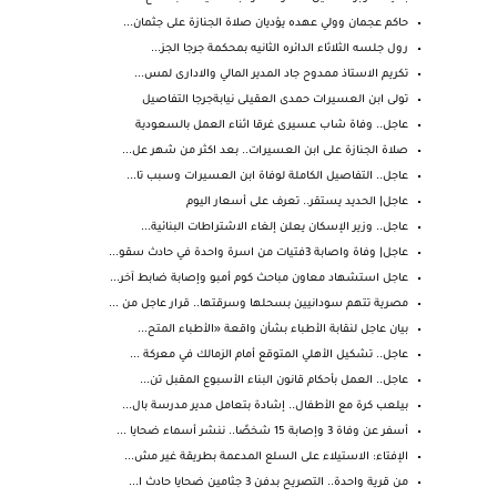
حاكم عجمان وولي عهده يؤديان صلاة الجنازة على جثمان...
رول جلسه الثلاثاء الدائره الثانيه بمحكمة جرجا الجز...
تكريم الاستاذ ممدوح جاد المدير المالي والادارى لمس...
تولى ابن العسيرات حمدى العقيلى نيابةجرجا التفاصيل
عاجل.. وفاة شاب عسيرى غرقا اثناء العمل بالسعودية
صلاة الجنازة على ابن العسيرات.. بعد اكثر من شهر عل...
عاجل.. التفاصيل الكاملة لوفاة ابن العسيرات وسبب تا...
عاجل| الحديد يستقر.. تعرف على أسعار اليوم
عاجل.. وزير الإسكان يعلن إلغاء الاشتراطات البنائية...
عاجل| وفاة واصابة 3فتيات من اسرة واحدة في حادث سقو...
عاجل استشهاد معاون مباحث كوم أمبو وإصابة ضابط آخر...
مصرية تتهم سودانيين بسحلها وسرقتها.. قرار عاجل من ...
بيان عاجل لنقابة الأطباء بشأن واقعة «الأطباء المتح...
عاجل.. تشكيل الأهلي المتوقع أمام الزمالك في معركة ...
عاجل.. العمل بأحكام قانون البناء الأسبوع المقبل تن...
بيلعب كرة مع الأطفال.. إشادة بتعامل مدير مدرسة بال...
أسفر عن وفاة 3 وإصابة 15 شخصًا.. ننشر أسماء ضحايا ...
الإفتاء: الاستيلاء على السلع المدعمة بطريقة غير مش...
من قرية واحدة.. التصريح بدفن 3 جثامين ضحايا حادث ا...