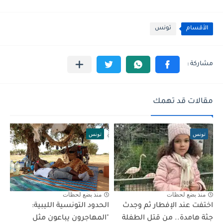
الأقسام
تونس
مقالات قد تهمك
تونس
تونس
منذ بضع لحظات
منذ بضع لحظات
اختفت عند الإفطار ثم وجدث
الحدود التونسية الليبية:
جثة هامدة.. من قتل الطفلة
"المهاجرون يباعون مثل