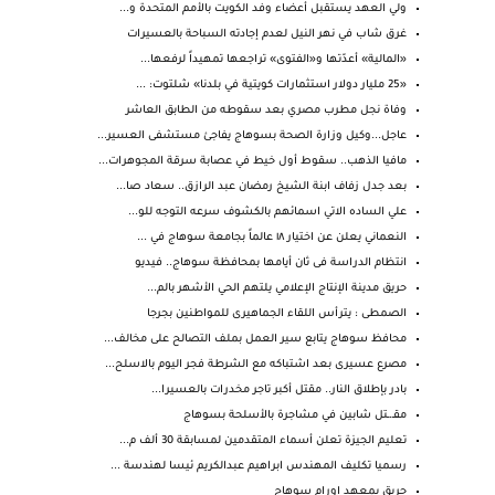
ولي العهد يستقبل أعضاء وفد الكويت بالأمم المتحدة و...
غرق شاب في نهر النيل لعدم إجادته السباحة بالعسيرات
«المالية» أعدّتها و«الفتوى» تراجعها تمهيداً لرفعها...
«25 مليار دولار استثمارات كويتية في بلدنا» شلتوت: ...
وفاة نجل مطرب مصري بعد سقوطه من الطابق العاشر
عاجل...وكيل وزارة الصحة بسوهاج يفاجئ مستشفى العسير...
مافيا الذهب.. سقوط أول خيط في عصابة سرقة المجوهرات...
بعد جدل زفاف ابنة الشيخ رمضان عبد الرازق.. سعاد صا...
علي الساده الاتي اسمائهم بالكشوف سرعه التوجه للو...
النعماني يعلن عن اختيار ١٨ عالماً بجامعة سوهاج في ...
انتظام الدراسة فى ثان أيامها بمحافظة سوهاج.. فيديو
حريق مدينة الإنتاج الإعلامي يلتهم الحي الأشهر بالم...
الصمطى : يترأس اللقاء الجماهيرى للمواطنين بجرجا
محافظ سوهاج يتابع سير العمل بملف التصالح على مخالف...
مصرع عسيرى بعد اشتباكه مع الشرطة فجر اليوم بالاسلح...
بادر بإطلاق النار.. مقتل أكبر تاجر مخدرات بالعسيرا...
مقـ.ـتل شابين في مشاجرة بالأسلحة بسوهاج
تعليم الجيزة تعلن أسماء المتقدمين لمسابقة 30 ألف م...
رسميا تكليف المهندس ابراهيم عبدالكريم ئيسا لهندسة ...
حريق بمعهد اورام سوهاج