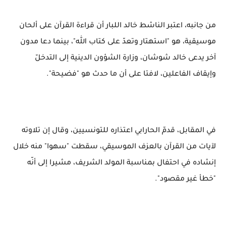
من جانبه، اعتبر الناشط خالد اللبار أن قراءة القرآن على ألحان
موسيقية، هو "استهتار وتعدّ على كتاب الله"، بينما دعا مدون
آخر يدعى خالد شوشان، وزارة الشؤون الدينية إلى التدخلّ
وإيقاف الفاعلين، لافتا على أن ما حدث هو "فضيحة".
في المقابل، قدمّ الحارابي اعتذاره للتونسيين، وقال إن تلاوته
لآيات من القرآن بالعزف الموسيقي، سقطت "سهوا" منه خلال
إنشاده في احتفال بمناسبة المولد الشريف، مشيرا إلى أنّه
"خطأ غير مقصود".