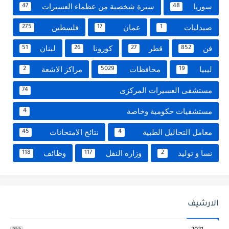
سوريا
سيرة شخصية من عظماء العسيرات
47
48
صيدليات
عمان
فلسطين
275
17
1
فن
قطر
كورونا
لبنان
51
26
27
852
ليبيا
محافظات
مراكز الاشعة
2
5029
19
مستشفى العسيرات المركزى
74
مستشفيات حكومية وخاصة
4
معامل التحاليل الطبية
نتائج الامتحانات
45
4
نسا و توليد
وزارة النقل
وظائف
118
117
2
الارشيف