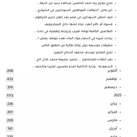
تخرج ملازم زياد احمد الخامس عبداللاه سيد ابن خارفة...
خبر عاجل "احتفالات المواطنين السودانيين في الشوارع...
كيف احتفل السودانين في مصر بعد إعلان تحرير الخرطوم...
قسوة أم :الأم أنهت جياة ابنتها داخل الميكروويف
التفاصيل الكاملة لوفاة طبيب وزوجته وطفليه في حادث ...
زيادات كبيرة في أسعار مواد البناء تهدد بتوقف بعض ا...
تحقيقات موسعة حول وفاة طالبة من الطابق الثامن
تخرج الملازم /يوسف محمود الحجاج الجويرد
بعد انتقاده للمنشاوى ... تجميد عضوية محمد عادل الح...
السعودية.. وزارة الداخلية تعدم مصريين تعزيرا وتكشف...
أكتوبر
208
نوفمبر
433
ديسمبر
379
2025
1713
يناير
226
فبراير
201
مارس
209
أبريل
161