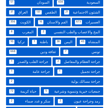
السعودية
السودان
51
434
الشئون الاجتماعية
الطقس
العراق
37
137
21
العسيرات
الفم والاسنان
الكويت
356
16
673
المخ والاعصاب والطب النفسي
المغرب
8
2
المنشاة
اليمن
باطنة
تركيا
10
1
38
43
تونس
ثقافة ودين
668
7
جراحة العظام والمفاصل
جراحة القلب والصدر
1
2
جراحة تجميل
جراحة عامة
1
1
جراحة مسالك بولية
2
جمعيات خيرية وتنموية وشرعية
حياة كريمة
72
5
رمد وجراحة عيون
سكر و غدد صماء
2
2