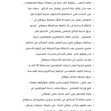
مافيا الذهب.. سقوط أول خيط في عصابة سرقة المجوهرات...
بعد جدل زفاف ابنة الشيخ رمضان عبد الرازق.. سعاد صا...
علي الساده الاتي اسمائهم بالكشوف سرعه التوجه للو...
النعماني يعلن عن اختيار ١٨ عالماً بجامعة سوهاج في ...
انتظام الدراسة فى ثان أيامها بمحافظة سوهاج.. فيديو
حريق مدينة الإنتاج الإعلامي يلتهم الحي الأشهر بالم...
الصمطى : يترأس اللقاء الجماهيرى للمواطنين بجرجا
محافظ سوهاج يتابع سير العمل بملف التصالح على مخالف...
مصرع عسيرى بعد اشتباكه مع الشرطة فجر اليوم بالاسلح...
بادر بإطلاق النار.. مقتل أكبر تاجر مخدرات بالعسيرا...
مقـ.ـتل شابين في مشاجرة بالأسلحة بسوهاج
تعليم الجيزة تعلن أسماء المتقدمين لمسابقة 30 ألف م...
رسميا تكليف المهندس ابراهيم عبدالكريم ئيسا لهندسة ...
حريق بمعهد اورام سوهاج
بعد قليل.. محاكمة البلوجر هدير عاطف وطليقها بتهمة ...
تابع لوزارة التضامن.. سرقة مكتب خدمة المواطنين في ...
وفاة المرحوم عمي احمد محمد حفني ابوزقالي
عاجل إصابة 4 أشخاص في تصادم سيارتي ميكروباص بسوهاج
بعد ظهور صاحب مفتاح الجنة.. علي جمعة: خزعبلات وجهل...