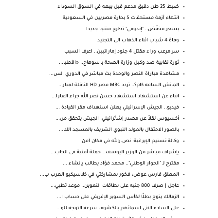
ضبط 25 طن دقيق مدعم قبل بيعه في السوق السوداء
انتهاء أزمة مستحقات 5 بحارة مصريين في السعودية
بسعر مخفّض.. "إندومي" تطرح منتجا جديدا
وفاة 4 شباب اثناء الذهاب الى التجنيد
سر مرعب وراء مقتل 4 جنود إماراتيين.. اعرف السبب
ثورة نقابية ضد وكيل وزارة الصحة بـ سوهاج.. «الأطبا...
مشاهدة مباراة النصر والوحدة بث مباشر في الدوري الس...
الماتش الساعه كام؟.. تردد MBC مصر HD الناقلة لمبار...
انباء عن استشهاد استشهاد حسن نصر الله جراء الغارا...
فيديو.. الجيش الإسرائيلي يعلن استهداف مقر القيادة ...
أكسيوس نقلاً عن مصدر إسُـ‘ـُرائيلي: الجيش يتحقق من...
بالصور الاحتفال بالمولد النبوي الشريف بالمسجد الك...
وكالة تسنيم الإيرانية: نص.رالله في مكان آمن
بإشراف مباشر من الوزير اليوسف… حملة أمنية في الجاب...
مقترح لـ "الحوار الوطني".. محمد فؤاد يطالب بإنشاء ...
المعلق فارس عوض: فخور بمشاركتي في كلاسيكيو العرب ب...
عاجل | صرف 800 جنيه على بطاقات التموين.. موعد تطبي...
الزمالك يتوج بطلًا لكأس السوبر الإفريقي على حساب ا...
علي الساده الاتي اسمائهم بالكشوف سرعه التوجه للو...