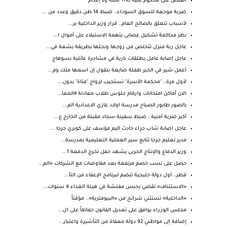
القبض على محكوم عليه بـ119 سنة و2 إعدام
ضربة موجعة للسوق السوداء.. ضبط 14 طن دقيق وعدد من ...
لأسباب تتعلق بالصالح العام.. قرار وزير الداخلية بر...
نظر محاكمة تشكيل عصابى بتهمة الاستيلاء على أموال ا...
عاجل ربة منزل تتخلص من زوجها ونجلها بطريقة بشعة في...
عاجل إصابة عامل بطلقات نارية في مشاجرة عائلية بسوهاج
أعمل شير في الخير طفلة ضايعة بتقول إن اسمها ملك وم...
لأول مرة.. "محكمة الأسرة" تستجيب لزواج "فتاة" بدون...
الان أماكن امتحانات وارقام جلوس طلاب معادلة #المعا...
بالصور طابور الصباح مدرسة اولاد غازي الاعدادية الم...
أكبر ضربة أمنية.. ضبط سفينة سجاد مقبلة من الخارج ع...
عاجل اصابة شاب جراء حادث اليم مؤسف على كوبري جرجا ...
مدير تعليم جرجا تتابع سير العملية التعليمية بمدرسة...
وزير الدفاع والإنتاج الحربى يشهد حفل تخرج الدفعة 1...
حصل على نسب خصم مرتفعة بعد مفاوضات مع الشركات «الم...
قطر.. أول دولة خليجية تنضم لبرنامج الإعفاء من التأ...
«الاستئناف» تقضي بحبس مفتشة في هيئة الغذاء 4 سنوات...
«الداخلية» تستثني شرائح من «البيومترية».. مؤقتاً
مجلس الوزراء يوافق على تعديل القانون حفاظاً على ال...
إضافة إلى مواطني 92 دولة معفاة من التأشيرة واعتبار...