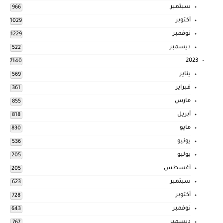
سبتمبر
966
أكتوبر
1029
نوفمبر
1229
ديسمبر
522
2023
7140
يناير
569
فبراير
361
مارس
855
أبريل
818
مايو
830
يونيو
536
يوليو
205
أغسطس
205
سبتمبر
623
أكتوبر
728
نوفمبر
643
ديسمبر
767