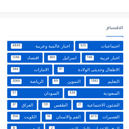
الاقسام
اجتماعيات
اخبار عالمية وعربية
4849
925
اخبار عربية
اسرائيل
اقتصاد
1246
384
146
الاطفال وحديثى الولادة
الامارات
344
81
التعليم
التموين
الرياضة
2066
89
1392
السعودية
السودان
51
434
الشئون الاجتماعية
الطقس
العراق
37
137
21
العسيرات
الفم والاسنان
الكويت
356
16
673
المخ والاعصاب والطب النفسي
المغرب
8
2