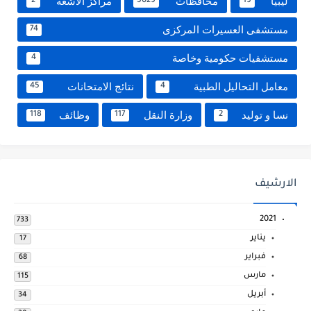
ليبيا
محافظات
مراكز الاشعة
2
5029
19
مستشفى العسيرات المركزى
74
مستشفيات حكومية وخاصة
4
معامل التحاليل الطبية
نتائج الامتحانات
45
4
نسا و توليد
وزارة النقل
وظائف
118
117
2
الارشيف
2021
733
يناير
17
فبراير
68
مارس
115
أبريل
34