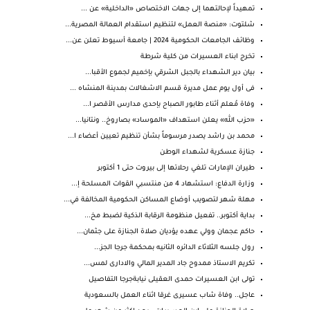
تمهيداً لإحالتهما إلى جهات الاختصاص «الداخلية» عن ...
شلتوت: «منصة العمل» لتنظيم استقدام العمالة المصرية...
وظائف الجامعات الحكومية 2024 | جامعة أسيوط تعلن عن...
تخرج ابناء العسيرات من كلية شرطة
بيان دير الشهداء بالجبل الشرقي بإخميم لجموع الأقبا...
فى أول يوم عمل مديرة قسم الاشغالات بمدينة المنشاه ...
وفاة مُعلم أثناء طابور الصباح بإحدى مدارس الأقصر ا...
«حزب الله» يعلن استهداف «الموساد» بصاروخ.. ونتانيا...
محمد بن راشد يصدر مرسوماً بشأن تنظيم تعيين أعضاء ا...
جنازة عسكرية لشهداء الوطن
طيران الإمارات تلغي رحلاتها إلى بيروت حتى 1 أكتوبر
وزارة الدفاع: استشهاد 4 من منتسبي القوات المسلحة إ...
مهلة شهر لتصويب أوضاع المساكن الحكومية المخالفة في...
بداية أكتوبر.. تفعيل منظومة الرقابة الذكية لضبط مخ...
حاكم عجمان وولي عهده يؤديان صلاة الجنازة على جثمان...
رول جلسه الثلاثاء الدائره الثانيه بمحكمة جرجا الجز...
تكريم الاستاذ ممدوح جاد المدير المالي والادارى لمس...
تولى ابن العسيرات حمدى العقيلى نيابةجرجا التفاصيل
عاجل.. وفاة شاب عسيرى غرقا اثناء العمل بالسعودية