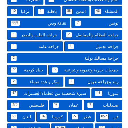
المنشاة
اليمن
باطنة
تركيا
10
1
38
43
تونس
ثقافة ودين
668
7
جراحة العظام والمفاصل
جراحة القلب والصدر
1
2
جراحة تجميل
جراحة عامة
1
1
جراحة مسالك بولية
2
جمعيات خيرية وتنموية وشرعية
حياة كريمة
72
5
رمد وجراحة عيون
سكر و غدد صماء
2
2
سوريا
سيرة شخصية من عظماء العسيرات
47
48
صيدليات
عمان
فلسطين
275
17
1
فن
قطر
كورونا
لبنان
51
26
27
852