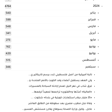
2024
4764
يناير
540
فبراير
599
مارس
548
أبريل
341
مايو
273
يونيو
162
يوليو
420
أغسطس
515
سبتمبر
346
نائبة أميركية من أصل فلسطيني تندد برسم كاريكاتير ي...
ولي العهد يستقبل أعضاء وفد الكويت بالأمم المتحدة و...
غرق شاب في نهر النيل لعدم إجادته السباحة بالعسيرات
«المالية» أعدّتها و«الفتوى» تراجعها تمهيداً لرفعها...
«25 مليار دولار استثمارات كويتية في بلدنا» شلتوت: ...
وفاة نجل مطرب مصري بعد سقوطه من الطابق العاشر
عاجل...وكيل وزارة الصحة بسوهاج يفاجئ مستشفى العسير...