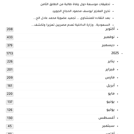
تحقيقات موسعة حول وفاة طالبة من الطابق الثامن
تخرج الملازم /يوسف محمود الحجاج الجويرد
بعد انتقاده للمنشاوى ... تجميد عضوية محمد عادل الح...
السعودية.. وزارة الداخلية تعدم مصريين تعزيرا وتكشف...
أكتوبر
208
نوفمبر
433
ديسمبر
379
2025
1713
يناير
226
فبراير
201
مارس
209
أبريل
161
مايو
220
يونيو
137
يوليو
126
أغسطس
130
سبتمبر
45