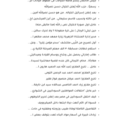
جيش الاحتلال ينشر قائمة اغتيالات فى صفوف قيادات حز...
رسميًا.. حزب الله يُعلن اغتيال حسن نصرالله
بعد إعلان إسرائيل اغتياله.. من هو حسن نصرالله أمين...
ابن خالته ونسيب قاسم سليماني.. من أبرز المرشحين لخ...
عاجل:اول صورة لاغتيال نص ر الله (هذا ماتبقى منه)
حين تبكي( الرجال ) على كرة منفوخة !! ولا تحرك ساكن...
مدير إدارة المنشاة الازهرية زيارة معهد محمد مظهر ا...
أول تصريح من التُربى مكتشف "سحر مؤمن زكريا" .. وعل...
استلام خطابات مسابقة ٣٠ الف معلم المرحلة الثانية ي...
طالب إماراتي يحصل على وشاح ووسام القيادة وميداليتي...
مفاجأة.. محام: التيجاني كان عنده قضية معاشرة لسيدة...
عاجل ... تخرج الملازم (عبد الله عبد الحميد هارون ا...
تخرج الملازم /محمد احمد عبد الرحمن التومى
تخرج الملازم/ احمد عرفان منصور فواز فقير
تخرج ملازم زياد احمد الخامس عبداللاه سيد ابن خارفة...
خبر عاجل "احتفالات المواطنين السودانيين في الشوارع...
كيف احتفل السودانين في مصر بعد إعلان تحرير الخرطوم...
قسوة أم :الأم أنهت جياة ابنتها داخل الميكروويف
التفاصيل الكاملة لوفاة طبيب وزوجته وطفليه في حادث ...
زيادات كبيرة في أسعار مواد البناء تهدد بتوقف بعض ا...