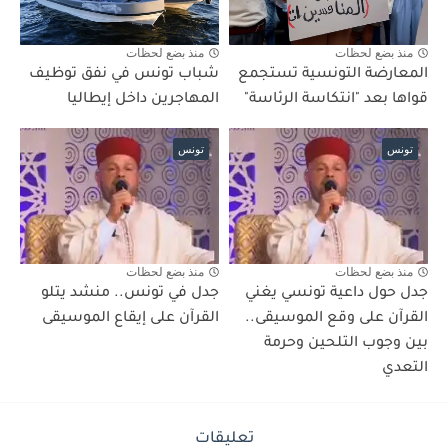
منذ بضع لحظات
منذ بضع لحظات
المعارضة التونسية تستجمع
شباب تونس في نفق توظيف
قواها بعد "انتكاسة الرئاسة"
المهاجرين داخل إيطاليا
تونس
تونس
منذ بضع لحظات
منذ بضع لحظات
جدل حول داعية تونسي يغني
جدل في تونس.. منشد يتلو
القرآن على وقع الموسيقى..
القرآن على إيقاع الموسيقى
بين وجوب التلحين وحرمة
التعدي
تعليقات