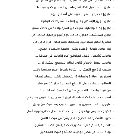
صلاة الجنازة على ابن العسيرات.. بعد اكثر من شهر عل...
عاجل.. التفاصيل الكاملة لوفاة ابن العسيرات وسبب تا...
عاجل| الحديد يستقر.. تعرف على أسعار اليوم
عاجل.. وزير الإسكان يعلن إلغاء الاشتراطات البنائية...
عاجل| وفاة واصابة 3فتيات من اسرة واحدة في حادث سقو...
عاجل استشهاد معاون مباحث كوم أمبو وإصابة ضابط آخر...
مصرية تتهم سودانيين بسحلها وسرقتها.. قرار عاجل من ...
بيان عاجل لنقابة الأطباء بشأن واقعة «الأطباء المتح...
عاجل.. تشكيل الأهلي المتوقع أمام الزمالك في معركة ...
عاجل.. العمل بأحكام قانون البناء الأسبوع المقبل تن...
بيلعب كرة مع الأطفال.. إشادة بتعامل مدير مدرسة بال...
أسفر عن وفاة 3 وإصابة 15 شخصًا.. ننشر أسماء ضحايا ...
الإفتاء: الاستيلاء على السلع المدعمة بطريقة غير مش...
من قرية واحدة.. التصريح بدفن 3 جثامين ضحايا حادث ا...
أسماء ضحايا حادث تصادم الطريق الصحراوى الشرقى بسوهاج
عاوزني أخالف ضميري والقانون.. طبيب يستغيث من وكيل ...
3 كيلو حشيش وبانجو وشابو.. ضبط مسجل خطر بحوزته أسل...
طبيبا الأقصر "المتفاخران بالتح.رش" في قبضة الأمن
"الكانز فيه سم قاتل".. تحذيرات صحية من فضلات الفئران
وفاة شاب في مصر الجديدة دهسًا وضبط المتهمين