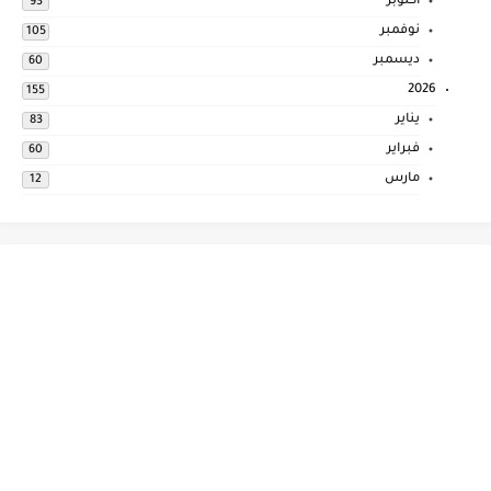
أكتوبر
93
نوفمبر
105
ديسمبر
60
2026
155
يناير
83
فبراير
60
مارس
12