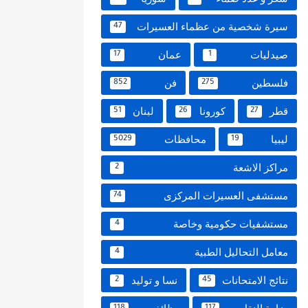
سيرة شخصية من عظماء العسيرات
47
صيدليات
عمان
17
1
فلسطين
فن
852
275
قطر
كورونا
لبنان
51
26
27
ليبيا
محافظات
5029
19
مراكز الاشعة
2
مستشفى العسيرات المركزى
74
مستشفيات حكومية وخاصة
4
معامل التحاليل الطبية
4
نتائج الامتحانات
نسا و توليد
2
45