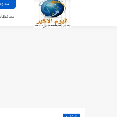
معلوما
محافظات
التموين