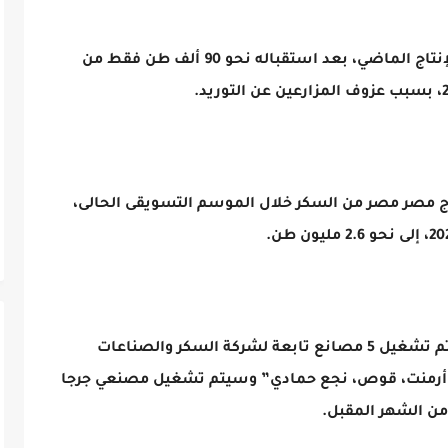
وكان مصنع أبو قرقاص توقف خلال موسم الإنتاج الماضي، بعد استقباله نحو 90 ألف طن فقط من
تاج مصر مصر من السكر خلال الموسم التسويقى الحالى،
وأوضحت وزارة التموين في بيان السبت، أنه تم تشغيل 5 مصانع تابعة لشركة السكر والصناعات
فو، أرمنت، قوص، نجع حمادي” وسيتم تشغيل مصنعي جرجا