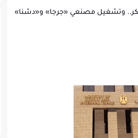
سكر.. وتشغيل مصنعي «جرجا» و«دشنا»