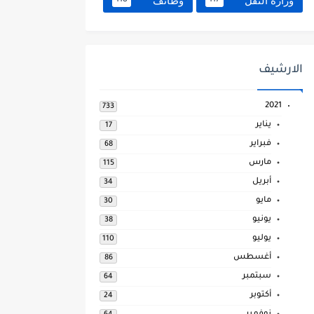
وزارة النقل
وظائف
118
117
الارشيف
2021
733
يناير
17
فبراير
68
مارس
115
أبريل
34
مايو
30
يونيو
38
يوليو
110
أغسطس
86
سبتمبر
64
أكتوبر
24