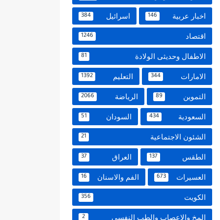
اخبار عربية
اسرائيل
384
146
اقتصاد
1246
الاطفال وحديثى الولادة
81
الامارات
التعليم
1392
344
التموين
الرياضة
2066
89
السعودية
السودان
51
434
الشئون الاجتماعية
21
الطقس
العراق
37
137
العسيرات
الفم والاسنان
16
673
الكويت
356
المخ والاعصاب والطب النفسي
2