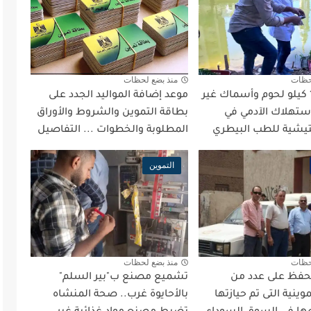
حظات
منذ بضع لحظات
*ضبط 197 كيلو لحوم وأسماك غير
موعد إضافة المواليد الجدد على
ستهلاك الآدمي في
بطاقة التموين والشروط والأوراق
يشية للطب البيطري
المطلوبة والخطوات ... التفاصيل
التموين
حظات
منذ بضع لحظات
حفظ على عدد من
تشميع مصنع ب"بير السلم"
وينية التى تم حيازتها
بالأحايوة غرب.. صحة المنشاه