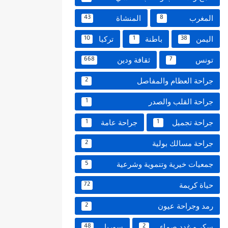
المغرب
المنشاة
43
8
اليمن
باطنة
تركيا
10
1
38
تونس
ثقافة ودين
668
7
جراحة العظام والمفاصل
2
جراحة القلب والصدر
1
جراحة تجميل
جراحة عامة
1
1
جراحة مسالك بولية
2
جمعيات خيرية وتنموية وشرعية
5
حياة كريمة
72
رمد وجراحة عيون
2
سكر و غدد صماء
سوريا
48
2