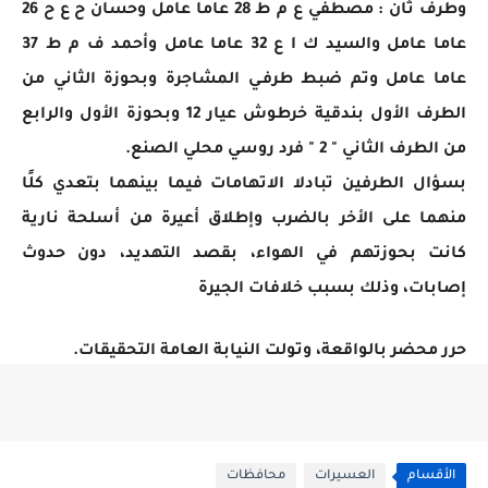
وطرف ثان : مصطفي ع م ط 28 عاما عامل وحسان ح ع ح 26
عاما عامل والسيد ك ا ع 32 عاما عامل وأحمد ف م ط 37
عاما عامل وتم ضبط طرفـي المشاجرة وبحوزة الثاني من
الطرف الأول بندقية خرطوش عيار 12 وبحوزة الأول والرابع
من الطرف الثاني " 2 " فرد روسي محلي الصنع.
بسؤال الطرفين تبادلا الاتهامات فيما بينهما بتعدي كلًا
منهما على الأخر بالضرب وإطلاق أعيرة من أسلحة نارية
كانت بحوزتهم في الهواء، بقصد التهديد، دون حدوث
إصابات، وذلك بسبب خلافات الجيرة
حرر محضر بالواقعة، وتولت النيابة العامة التحقيقات.
الأقسام
العسيرات
محافظات