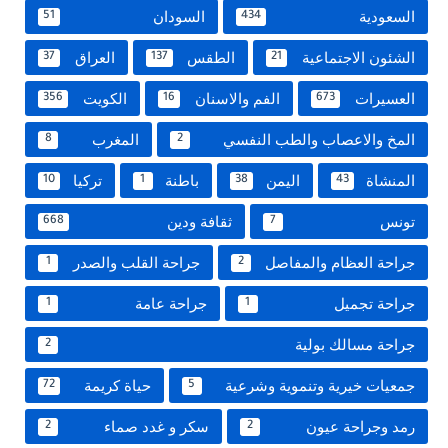
السعودية
السودان
51
434
الشئون الاجتماعية
الطقس
العراق
37
137
21
العسيرات
الفم والاسنان
الكويت
356
16
673
المخ والاعصاب والطب النفسي
المغرب
8
2
المنشاة
اليمن
باطنة
تركيا
10
1
38
43
تونس
ثقافة ودين
668
7
جراحة العظام والمفاصل
جراحة القلب والصدر
1
2
جراحة تجميل
جراحة عامة
1
1
جراحة مسالك بولية
2
جمعيات خيرية وتنموية وشرعية
حياة كريمة
72
5
رمد وجراحة عيون
سكر و غدد صماء
2
2