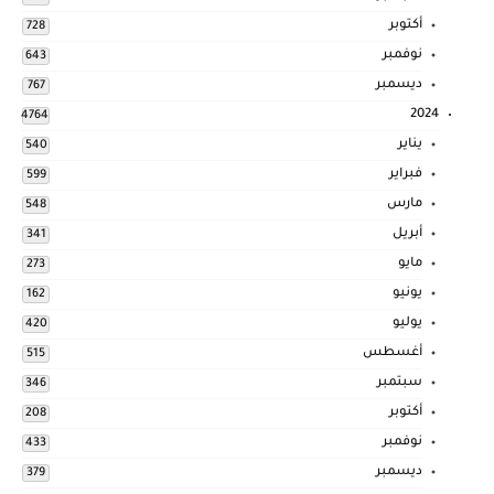
أكتوبر
728
نوفمبر
643
ديسمبر
767
2024
4764
يناير
540
فبراير
599
مارس
548
أبريل
341
مايو
273
يونيو
162
يوليو
420
أغسطس
515
سبتمبر
346
أكتوبر
208
نوفمبر
433
ديسمبر
379