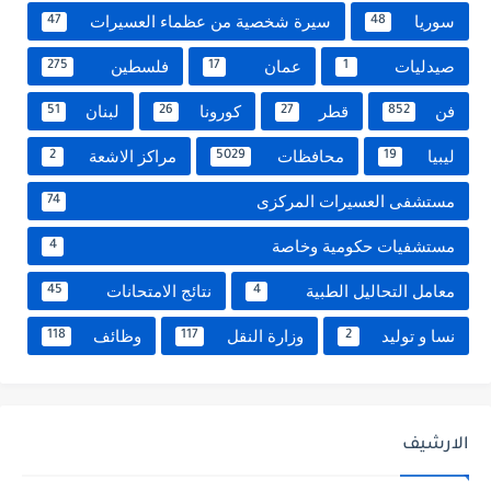
سوريا
سيرة شخصية من عظماء العسيرات
47
48
صيدليات
عمان
فلسطين
275
17
1
فن
قطر
كورونا
لبنان
51
26
27
852
ليبيا
محافظات
مراكز الاشعة
2
5029
19
مستشفى العسيرات المركزى
74
مستشفيات حكومية وخاصة
4
معامل التحاليل الطبية
نتائج الامتحانات
45
4
نسا و توليد
وزارة النقل
وظائف
118
117
2
الارشيف