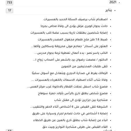
2021
733
يناير
17
اصطدام شاب برصيف السكة الحديد بالعسيرات
حادث بجوار كوبرى عزقل يؤدى الى وفاة محامى بجرجا
إصابة شخصين بطلقات نارية بسبب عضة كلب بالعسيرات
ضبط 1.6 طن ملح طعام مجهول المصدر بالعسيرات
العثور على أسحار " جماجم موتى محروقة وسكاكين وأكفا...
النائب ياسر نصر : بدء أعمال تغطية ترعة بجوار مدرس...
الدكتور / عصمت رضوان يرد بالشعر على أصحاب زواج ا...
تلقى طلبات المحذوفين من التموين
الزمالك يفرط في صدارة الدوري ويتعادل مع أسوان سلبيًا
وفاة شاب أثناء اصطياد الاسماك بالكهرباء بالعسيرات ...
مصرع شاب اسفل عجلات القطار بالاحايوة غرب مركز العس...
مصرع شخص بطلق ناري بالرأس بأولاد حمزة سوهاج
مشاجرة بين جزارين تؤدى الى مقتل شاب
الشرطة تلقى القبض على 6 أشخاص أثناء الحفر والتنقيب...
إصابة ٤ أشخاص في حادث تصادم لجرار وسيارة على طريق
انباء عن إصابة شاب بطلق ناري بالعين عن طريق الخطاء
القاء القبض على طرفى مشاجرة النواريز وبيت دنق