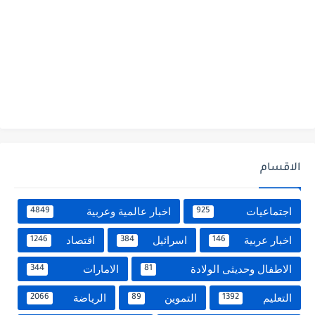
الاقسام
اجتماعيات
اخبار عالمية وعربية
4849
925
اخبار عربية
اسرائيل
اقتصاد
1246
384
146
الاطفال وحديثى الولادة
الامارات
344
81
التعليم
التموين
الرياضة
2066
89
1392