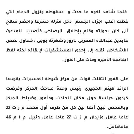
فلما شاهد اخوه ما حدث و سقوطه ونزول الدماء التي
غطت اغلب اجزاء الجسم دخل منزله مسرعا واحضر سلاح
آلى كان بحوزته وقام بإطلاق الرصاص فأصيب المدعو/
عابدين عبداللاه المغربى ناروز وشهرته بوجى ، فحاول بعض
الأشخاص نقله إلى إحدى المستشفيات لإنقاذه لكنه لفظ
انفاسه الأخيرة ومات على الفور .
على الفور انتقلت قوات من مركز شرطة العسيرات يقودها
الرائد هيثم الحجيرى رئيس وحدة مباحث المركز وفرضت
كردون حراسة حول مكان الحادث ومأمور وضباط المركز
وبالفحص تبين أنها بين كل من طرف أول محمد م ز ت 22
عاما عامل وزيدان م ز ت 27 عاما عامل ونبيل م ا م 46
عاماعامل.