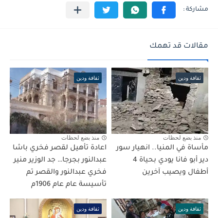
مقالات قد تهمك
ثقافة ودين
ثقافة ودين
منذ بضع لحظات
منذ بضع لحظات
مأساة في المنيا.. انهيار سور
اعادة تأهيل لقصر فخري باشا
دير أبو فانا يودي بحياة 4
عبدالنور بجرجا… جد الوزير منير
أطفال ويصيب آخرين
فخري عبدالنور والقصر تم
تأسيسة عام عام 1906م
ثقافة ودين
ثقافة ودين