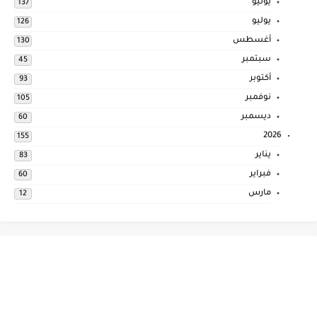
يونيو
137
يوليو
126
أغسطس
130
سبتمبر
45
أكتوبر
93
نوفمبر
105
ديسمبر
60
2026
155
يناير
83
فبراير
60
مارس
12