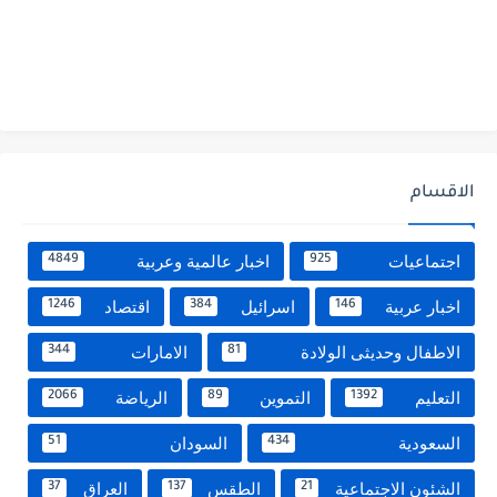
الاقسام
اجتماعيات
اخبار عالمية وعربية
4849
925
اخبار عربية
اسرائيل
اقتصاد
1246
384
146
الاطفال وحديثى الولادة
الامارات
344
81
التعليم
التموين
الرياضة
2066
89
1392
السعودية
السودان
51
434
الشئون الاجتماعية
الطقس
العراق
37
137
21