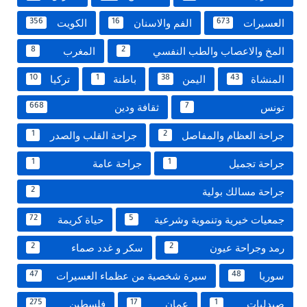
العسيرات
الفم والاسنان
الكويت
356
16
673
المخ والاعصاب والطب النفسي
المغرب
8
2
المنشاة
اليمن
باطنة
تركيا
10
1
38
43
تونس
ثقافة ودين
668
7
جراحة العظام والمفاصل
جراحة القلب والصدر
1
2
جراحة تجميل
جراحة عامة
1
1
جراحة مسالك بولية
2
جمعيات خيرية وتنموية وشرعية
حياة كريمة
72
5
رمد وجراحة عيون
سكر و غدد صماء
2
2
سوريا
سيرة شخصية من عظماء العسيرات
47
48
صيدليات
عمان
فلسطين
275
17
1