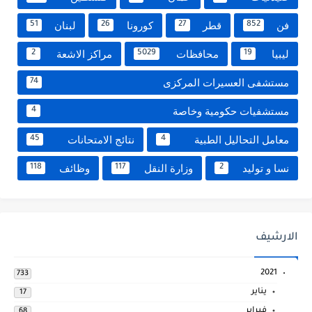
فن
قطر
كورونا
لبنان
51
26
27
852
ليبيا
محافظات
مراكز الاشعة
2
5029
19
مستشفى العسيرات المركزى
74
مستشفيات حكومية وخاصة
4
معامل التحاليل الطبية
نتائج الامتحانات
45
4
نسا و توليد
وزارة النقل
وظائف
118
117
2
الارشيف
2021
733
يناير
17
فبراير
68