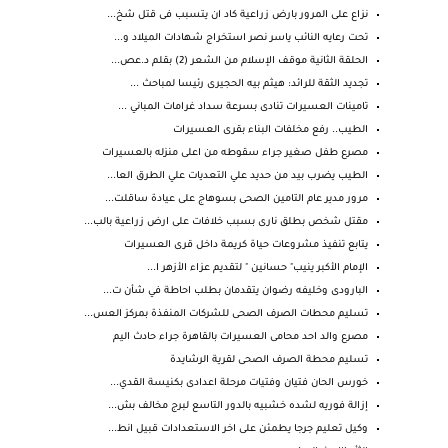
نزاع على المرور بارض زراعية كاد ان يتسبب فى قتل شخ...
تحت رعايه النائب ياسر نصر استخراج شهادات الميلاد و...
الحلقة الثانية موقف الإسلام من الشعر (2) بقلم د.عص...
تجديد الثقة للرائد: هيثم بيه الحجيرى رئيسا لمباحث ...
تامينات العسيرات تنادى بسرعة سداد غرامات المباني ...
الطيب.. رفع مخلفات البناء بقرى العسيرات
مصرع طفل صغير جراء سقوطه من اعلى منزله بالعسيرات
الطيب يضرب بيد من حديد علي التعديات علي الطرق العا...
مرور مدير عام التامين الصحى بسوهاج على عيادة ساقلت...
مقتل شخص بطلق نارى بسبب خلافات على ارض زراعية بالب...
يتابع تنفيذ مشروعات حياة كريمة داخل قرى العسيرات
الإمام الأكبر ينيب" حسانين " لتقديم عزاء الأزهر ا...
البارودى وخليفه رضوان يتقدمان بطلب احاطة في شأن ت...
تسليم محطات الصرف الصحى للشركات المنفذة بمركز العس...
مصرع والد احد محامى العسيرات بالقاهرة جراء حادث اليم
تسليم محطة الصرف الصحى لقرية الرشايدة
خورس الحان فتيان وفتيات مرحلة اعدادى بكنيسة القدي...
إزالة فوريه لشده خشبيه بالدور التاسع لبرج مخالف بش...
وكيل تعليم جرجا يطمئن على اخر الاستعدادات قبيل انط...