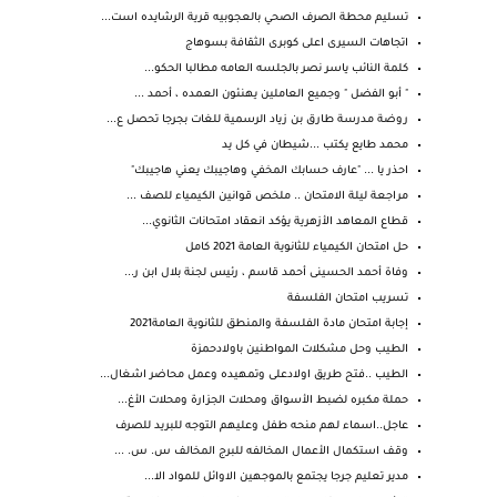
تسليم محطة الصرف الصحي بالعجوبيه قرية الرشايده است...
اتجاهات السيرى اعلى كوبرى الثقافة بسوهاج
كلمة النائب ياسر نصر بالجلسه العامه مطالبا الحكو...
" أبو الفضل " وجميع العاملين يهنئون العمده ، أحمد ...
روضة مدرسة طارق بن زياد الرسمية للغات بجرجا تحصل ع...
محمد طايع يكتب ...شيطان في كل يد
احذر يا ... "عارف حسابك المخفي وهاجيبك يعني هاجيبك"
مراجعة ليلة الامتحان .. ملخص قوانين الكيمياء للصف ...
قطاع المعاهد الأزهرية يؤكد انعقاد امتحانات الثانوي...
حل امتحان الكيمياء للثانوية العامة 2021 كامل
وفاة أحمد الحسينى أحمد قاسم ، رئيس لجنة بلال ابن ر...
تسريب امتحان الفلسفة
إجابة امتحان مادة الفلسفة والمنطق للثانوية العامة2021
الطيب وحل مشكلات المواطنين باولادحمزة
الطيب ..فتح طريق اولادعلى وتمهيده وعمل محاضر اشغال...
حملة مكبره لضبط الأسواق ومحلات الجزارة ومحلات الأغ...
عاجل..اسماء لهم منحه طفل وعليهم التوجه للبريد للصرف
وقف استكمال الأعمال المخالفه للبرج المخالف س. س. ...
مدير تعليم جرجا يجتمع بالموجهين الاوائل للمواد الا...