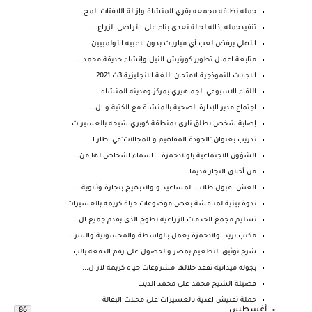
حمله نظافه مجمعه بقري المنشاة وإزالة اللافتات المخ...
تنفيذحمله إذاله لحالة تعدى بناء على الأراضى الزراع...
الأهلي يرفض لعب أي مباريات بدون لاعبيه الأولمبيين ...
متابعة اعمال تطوير كورنيش النيل وإنشاء حديقة محمد ...
الاجابات النموذجية لامتحان اللغة الانجليزية 3ث 2021
اللقاء الاسبوعي الجماهيري بمركز ومدينه المنشاه
اجتماع مدير الإدارة الصحية بالمنشأة مع الكتبة و ال...
إصابة شخص بطلق نارى بمنطقة كوبري شيحه بالعسيرات
تدريب بعنوان "الجودة المفاهيم و المجالات"في اطار ا...
الشؤون الاجتماعية باولادحمزة .. اسماء اشخاص لها من...
من أخلاق التجار قديما
العش..قبول طلاب المساعيد واولادبهيج بتجارة وثانوية...
ندوة بيئية لمناقشة بعض موضوعات حياة كريمه بالعسيرات
تسليم مجمع الخدمات الزراعيه بطوخ الذي يقدم جميع ال...
مكتب بريد اولادحمزة يعمل بالواسطة والمحسوبية والسر...
شرح توثيق التطعيم بمصر والحصول على رقم الدفعه بالب...
بجوله ميدانيه تفقد خلالها مشروعات حياه كريمه لازال...
فضيلة الشيخ محمد علي محمد الديب
حملة تفتيش اغذية بالعسيرات على محلات البقالة
أغسطس
86