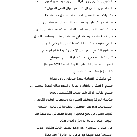
الشبح يداهم جزاري دار السلام ويضبط طن لحوم فاسدة
الصلح بين عائلتي ال “التلاهية وال النقى الجويلى ”...
تكبيرات عيد الاضحى الصحيحة ..أفضل صيغة لها
ميته وخربان ديار.. والسبب اختلاف أبناء عمومة علي د...
تحت شعار لا بناء مخالف ..الطيب يحكم قبضته علي البن...
حملة نظافة مكبره بشوارع مدينة المنشاة ومتابعة السل...
النابي: يقود حملة إزالة للتعديات على الأراضي الزرا...
منشور للتاريخ ...عروس تزف إلى قبرها بقلم ابراهيم ...
''حمار'' يتسبب في مذبحة بدار السلام بسوهاج
تسريب امتحان الفيزياء للثانوية العامة 2021 عبر «تل...
خالد عزوز يكتب حدث ولا حرج
رفع مخلفات القمامة بعدة مناطق بأولاد حمزة
مصرع 3 أطفال أشقاء وإصابة والدهم بحالة خطرة بسبب ا...
مصرع طالبه أثر تناولها حبوب التخسيس بجرجا
متابعة الحركة بموقف السيارات ومحطات الوقود للتأكد ...
الممنوعات الـ16 على موظفي الحكومة في قانون الخدمة ...
ضبط لصين في نجع الحجيري بمركز قفط في محافظة قنا
اجابات امتحان مادة التاريخ 3 ثانوي 2021
حل امتحان الانجليزي English الصف الثالث الثانوي جم...
الاستاذ أحمد خليفة ابو عرابي ابن جزيرة أولاد حمزة