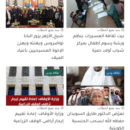
منذ بضع لحظات
منذ بضع لحظات
بيت ثقافة العسيرات ينظم
شيخ_الأزهر يزور البابا
ورشة رسوم أطفال بمركز
تواضروس ويهنئه ويهنئ
شباب أولاد حمزة
الإخوة المسيحيين بأعياد
الميلاد
ثقافة ودين
ثقافة ودين
منذ بضع لحظات
منذ بضع لحظات
تعرّض الدكتور طارق السويدان
وزارة الأوقاف: إعادة تقييم
حفظه الله لـسحب الجنسية
إيجار أراضى الوقف الزراعية
الكويتية