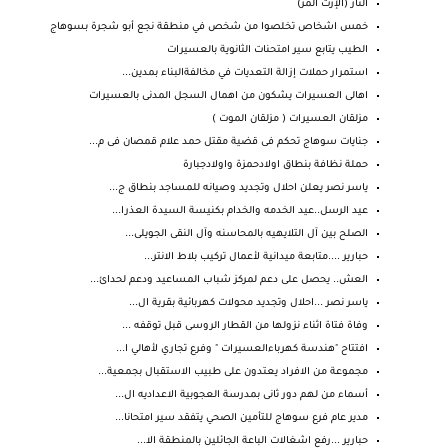
الثأر (الإرث المر)
خمس اشخاص تخلصوا من شخص في منطقة نجع أبو شجرة بسوهاج
الطيب يتابع سير امتحنات الثانوية بالعسيرات
استمرار حملات إزالة التعديات في مخالفةالبناء بمدين...
اهالى العسيرات يشكون من اهمال السجل المدنى بالعسيرات
مزلقان العسيرات ( مزلقان الموت )
جنايات سوهاج تحكم فى قضية مقتل حمد علام قمصان فى م...
حملة نظافة بنطاق اولادحمزة واولادجبارة
ياسر نصر يعلن احلال وتجديد وصيانه للمساجد بنطاق ج...
عيد الرسل..عيد الخدمه والخدام بكنيسة السيدة العذرا...
الصلح بين آل التلايهيه بالمحاسنه وآل النقى الجويلى...
حبارير ....متابعة ميدانية لأعمال تركيب بلاط الانتر...
العش.. يحصل على دعم لمركز شباب المساعيد ودعم لحدائ...
ياسر نصر ...احلال وتجديد محولات كهربائية بقرية ال...
وفاة فتاة اثناء نزولها من القطار الروسى قبل توقفه ...
افتتاح "هندسة كهرباءالعسيرات " وفرع تجاري لأهالي ا...
مجموعة من الافراد يعتدون على طبيب الاستقبال بجمعية...
أسماء من لهم دور ثانى بمدرسة العجوبية الاعداديه ال...
مدير عام فرع سوهاج للتأمين الصحي يتفقد سير امتحانا...
حبارير ...رفع اشغالات الباعة الجائلين بالمنطقة الا...