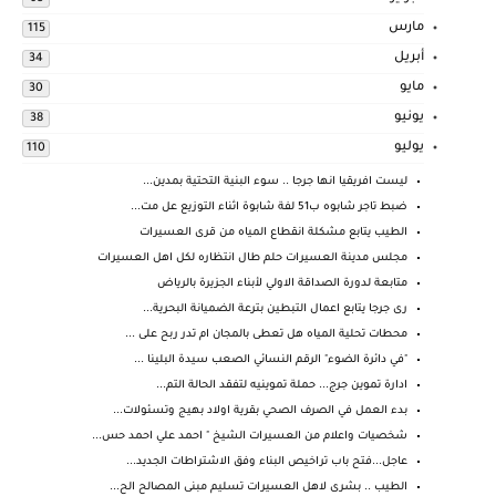
مارس
115
أبريل
34
مايو
30
يونيو
38
يوليو
110
ليست افريقيا انها جرجا .. سوء البنية التحتية بمدين...
ضبط تاجر شابوه ب51 لفة شابوة اثناء التوزيع عل مت...
الطيب يتابع مشكلة انقطاع المياه من قرى العسيرات
مجلس مدينة العسيرات حلم طال انتظاره لكل اهل العسيرات
متابعة لدورة الصداقة الاولي لأبناء الجزيرة بالرياض
رى جرجا يتابع اعمال التبطين بترعة الضميانة البحرية...
محطات تحلية المياه هل تعطى بالمجان ام تدر ربح على ...
"في دائرة الضوء" الرقم النسائي الصعب سيدة البلينا ...
ادارة تموين جرج... حملة تموينيه لتفقد الحالة التم...
بدء العمل في الصرف الصحي بقرية اولاد بهيج وتسئولات...
شخصيات واعلام من العسيرات الشيخ " احمد علي احمد حس...
عاجل...فتح باب تراخيص البناء وفق الاشتراطات الجديد...
الطيب .. بشرى لاهل العسيرات تسليم مبنى المصالح الح...