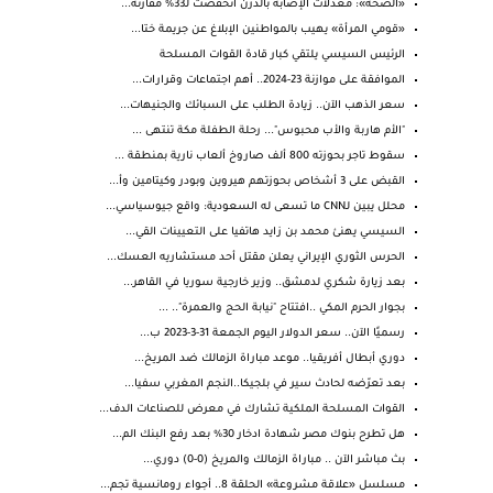
«الصحة»: معدلات الإصابة بالدرن انخفضت لـ33% مقارنة...
«قومي المرأة» يهيب بالمواطنين الإبلاغ عن جريمة ختا...
الرئيس السيسي يلتقي كبار قادة القوات المسلحة
الموافقة على موازنة 23-2024.. أهم اجتماعات وقرارات...
سعر الذهب الآن.. زيادة الطلب على السبائك والجنيهات...
"الأم هاربة والأب محبوس"... رحلة الطفلة مكة تنتهى ...
سقوط تاجر بحوزته 800 ألف صاروخ ألعاب نارية بمنطقة ...
القبض على 3 أشخاص بحوزتهم هيروين وبودر وكيتامين وأ...
محلل يبين لـCNN ما تسعى له السعودية: واقع جيوسياسي...
السيسي يهنئ محمد بن زايد هاتفيا على التعيينات القي...
الحرس الثوري الإيراني يعلن مقتل أحد مستشاريه العسك...
بعد زيارة شكري لدمشق.. وزير خارجية سوريا في القاهر...
بجوار الحرم المكي ..افتتاح "نيابة الحج والعمرة".. ...
رسميًا الآن.. سعر الدولار اليوم الجمعة 31-3-2023 ب...
دوري أبطال أفريقيا.. موعد مباراة الزمالك ضد المريخ...
بعد تعرّضه لحادث سير في بلجيكا..النجم المغربي سفيا...
القوات المسلحة الملكية تشارك في معرض للصناعات الدف...
هل تطرح بنوك مصر شهادة ادخار 30% بعد رفع البنك الم...
بث مباشر الآن .. مباراة الزمالك والمريخ (0-0) دوري...
مسلسل «علاقة مشروعة» الحلقة 8.. أجواء رومانسية تجم...