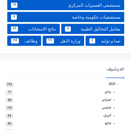
مستشفى العسيرات المركزى
74
مستشفيات حكومية وخاصة
4
معامل التحاليل الطبية
نتائج الامتحانات
45
4
نسا و توليد
وزارة النقل
وظائف
118
117
2
الارشيف
2021
733
يناير
17
فبراير
68
مارس
115
أبريل
34
مايو
30