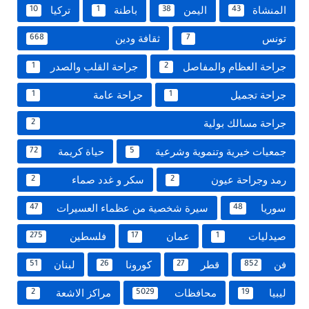
المنشاة
اليمن
باطنة
تركيا
10
1
38
43
تونس
ثقافة ودين
668
7
جراحة العظام والمفاصل
جراحة القلب والصدر
1
2
جراحة تجميل
جراحة عامة
1
1
جراحة مسالك بولية
2
جمعيات خيرية وتنموية وشرعية
حياة كريمة
72
5
رمد وجراحة عيون
سكر و غدد صماء
2
2
سوريا
سيرة شخصية من عظماء العسيرات
47
48
صيدليات
عمان
فلسطين
275
17
1
فن
قطر
كورونا
لبنان
51
26
27
852
ليبيا
محافظات
مراكز الاشعة
2
5029
19