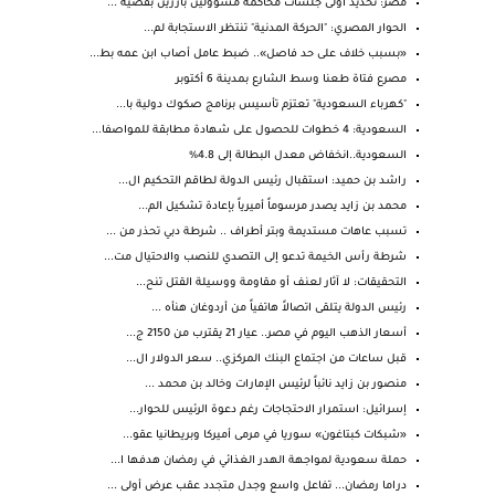
مصر: تحديد أولى جلسات محاكمة مسؤولين بارزين بقضية ...
الحوار المصري: "الحركة المدنية" تنتظر الاستجابة لم...
«بسبب خلاف على حد فاصل».. ضبط عامل أصاب ابن عمه بط...
مصرع فتاة طعنا وسط الشارع بمدينة 6 أكتوبر
"كهرباء السعودية" تعتزم تأسيس برنامج صكوك دولية با...
السعودية: 4 خطوات للحصول على شهادة مطابقة للمواصفا...
السعودية..انخفاض معدل البطالة إلى 4.8%
راشد بن حميد: استقبال رئيس الدولة لطاقم التحكيم ال...
محمد بن زايد يصدر مرسوماً أميرياً بإعادة تشكيل الم...
تسبب عاهات مستديمة وبتر أطراف .. شرطة دبي تحذر من ...
شرطة رأس الخيمة تدعو إلى التصدي للنصب والاحتيال مت...
التحقيقات: لا آثار لعنف أو مقاومة ووسيلة القتل تنح...
رئيس الدولة يتلقى اتصالاً هاتفياً من أردوغان هنأه ...
أسعار الذهب اليوم في مصر.. عيار 21 يقترب من 2150 ج...
قبل ساعات من اجتماع البنك المركزي.. سعر الدولار ال...
منصور بن زايد نائباً لرئيس الإمارات وخالد بن محمد ...
إسرائيل: استمرار الاحتجاجات رغم دعوة الرئيس للحوار...
«شبكات كبتاغون» سوريا في مرمى أميركا وبريطانيا عقو...
حملة سعودية لمواجهة الهدر الغذائي في رمضان هدفها ا...
دراما رمضان... تفاعل واسع وجدل متجدد عقب عرض أولى ...