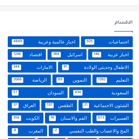
الاقسام
اجتماعيات
اخبار عالمية وعربية
4849
925
اخبار عربية
اسرائيل
اقتصاد
1246
384
146
الاطفال وحديثى الولادة
الامارات
344
81
التعليم
التموين
الرياضة
2066
89
1392
السعودية
السودان
51
434
الشئون الاجتماعية
الطقس
العراق
37
137
21
العسيرات
الفم والاسنان
الكويت
356
16
673
المخ والاعصاب والطب النفسي
المغرب
8
2