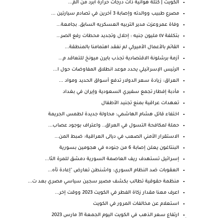
الكويت | كُتلة هوائية ذات درجات حرارة أبرد من المُ...
مصرع طبيب ووالدته وإصابة 3 آخرين في تصادم سيارتين ...
وفاة عمروعزت مدير التربيه العسكريه السابق. بجامعة...
بتكلفة ٤٧ مليون جنيه : إحلال وتجديد محطات رفع الصر...
القائم بالأعمال الأميركي لم نفقد اهتمامنا بالمنطقة...
أزمة برشلونة الاقتصادية تجذب بايرن ميونخ للتعاقد م...
الرئيس الإسرائيلي يحدد موعد انطلاق المفاوضات حول ا...
العراق: زيادة سعر الدولار تدفع أسواق الحديد ومواد ...
مأدبة إفطار تجمع سفيري السعودية وإيران في بغداد
تعهدات عراقية بمنع تجنيد الأطفال
اختفاء قاتل هشام الهاشمي: محاولة جديدة لطمس الجريمة
حملة لمكافحة التسول في العراق.. واعتراف بوجود عصاب...
الاستقرار الأمني الصعب في ديالى العراقية: ضبط المن...
البنتاغون يعلن إصابة 6 من جنوده في هجومين بسورية
إسرائيل تستهدف ريف العاصمة السورية دمشق للمرة الثا...
العقوبات ضد النظام السوري: واشنطن تعارض "إعادة تأه...
منظمة حقوقية تطالب بكشف مصير سجين سياسي مصري بعد ت...
اعرف معنا مقدار زكاة الفطر في الكويت 2023 ووقت إخر...
استعلام عن مخالفات المرور في الكويت
ارتفاع سعر الذهب في الكويت اليوم الجمعة 31 مارس 2023