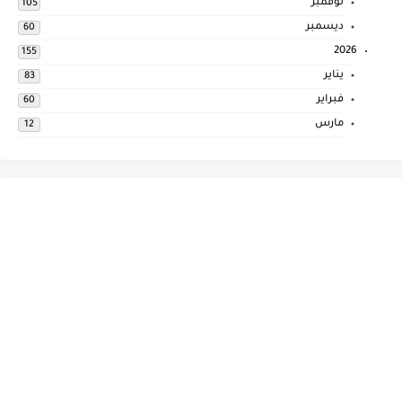
نوفمبر
105
ديسمبر
60
2026
155
يناير
83
فبراير
60
مارس
12