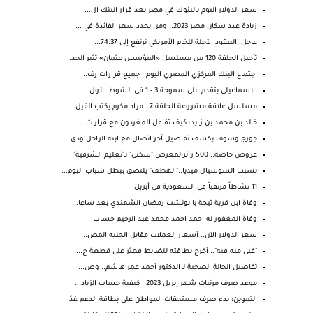
سعر الدولار اليوم بالبنوك في مصر بعد قرار البنك ال...
زيادة عدد سكان مصر 2023.. ومن يحدد سعر الفائدة في ...
عاجل| العقود الآجلة للخام الأمريكي ترتفع إلى 74.37...
تأجيل الحلقة 120 من مسلسل «المؤسس عثمان» تثير الجد...
اجتماع البنك المركزي المصري اليوم.. جميع قرارات رف...
الإسماعيلى يتقدم على سموحة 3 - 1 فى الشوط الأول
مسلسل علاقة مشروعة الحلقة 7.. مراد مكرم يكتب الفيل...
خالد بن محمد بن زايد: كيف تفاعل المغردون مع قرار ت...
جورج وسوف يكشف تفاصيل آخر اتصال مع ابنه الراحل ودي...
عروض خاصة.. 500 زائر لمعرض "سكني" بـ"تعليم الشرقية"
بسبب السوشيال ميديا.."الهطف" يلتصق ببطل شباب البوم...
11 نشاطاً مرتقباً في السعودية في أبريل
وفاة ابن قرية تيجة باابوتشت رمضان الشمندي بعد ساعا...
وفاة المغفور له احمد احمد محمد عبد الرحيم حساب
سعر الدولار الآن.. أسعار العملات مقابل الجنيه المص...
"غبى منه فيه".. أخرج بطاقته للضابط فعثر على قطعة ح...
تفاصيل الحالة الصحية لـ الدكتور أحمد عمر هاشم.. وص...
موعد صرف مرتبات شهر إبريل 2023.. كيفية حساب الزياد...
التموين: بدء صرف مستحقات المواطن على بطاقة الدعم غدًا