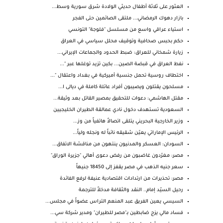
العثور على ثلاثة أطفال حديثي الولادة شرق سورية وسط...
بازار دهوك الرمضاني... ملتقى الصائمين حتى الفجر
استياء عراقي واسع من مسلسل "فلوجة" التونسي
حكم بحبس صحافية وتوقيف محلل سياسي في العراق
زيارة شمخاني للعراق: ضبط الحدود والجماعات الإيراني...
نفط العراق في قبضة الصين... بكين تزيد توغلها عبر "...
اختطاف روسية تحمل جنسية أميركية في بغداد واعتقال "...
مسلحون يقتلون ويصيبون أفراد عائلة كاملة في ديالى ا...
مقتل الهاشمي: دعوات للتحقيق بمصير القاتل بعد وثيقة...
السعودية تستهدف دخول نادي عمالقة الطيران الخليجيين
وزير الخارجية البحريني يتلقى اتصالاً هاتفياً من وز...
الرئيس الإماراتي يعيّن شقيقه نائباً له ونجله ولياً...
السودان: العسكر والمدنيون ينتهون من مناقشة الاتفاق...
مصر: مغرّدون غاضبون من رفض دعوى أهالي "جزيرة الوراق"
سعر جنيه الذهب في مصر يقفز إلى 18450 جنيهاً
مصر: تحذيرات من ارتدادات اقتصادية عنيفة لرفع الفائدة
رحيل السيّد إمام.. النقد والثقافة مدخلاً للترجمة
السيسي يعين الفريق عبد المنعم التراس عضواً في مجلس...
فساد مالي يزج ضابطين بـ"مصر للطيران" ومدير شركة سي...