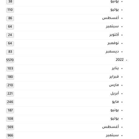
يونيو
38
يوليو
110
أغسطس
86
سبتمبر
64
أكتوبر
24
نوفمبر
64
ديسمبر
83
2022
5570
يناير
103
فبراير
180
مارس
210
أبريل
221
مايو
246
يونيو
187
يوليو
108
أغسطس
569
سبتمبر
966