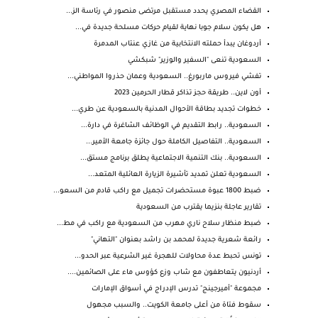
القضاء المصري يحدد مستقبل مرتضى منصور في رئاسة الز...
هل يكون سلام جوبا نهاية لقيام حركات مسلحة جديدة في...
أردوغان يبدأ حملته الانتخابية من غازي عنتاب المدمرة
السعودية تنعى "السفير والوزير" شبكشي
تفشي فيروس ماربورغ.. السعودية وعمان حذروا المواطني...
أون لاين.. طريقة حجز تذاكر قطار الحرمين 2023
خطوات تجديد بطاقة الأحوال المدنية بالسعودية عن طري...
السعودية.. رابط التقديم في الوظائف الشاغرة في دارة...
السعودية.. التفاصيل الكاملة حول جائزة جامعة الأمير...
السعودية.. بنك التنمية الاجتماعية يطلق برنامج مستق...
السعودية تعلن تمديد تأشيرة الزيارة العائلية المتعد...
ضبط 1800 عبوة مستحضرات تجميل مع راكب قادم من السعو...
تقارير عاجلة بنزيما يقترب من السعودية
ضبط منظار سلاح ناري مهرب من السعودية مع راكب في مط...
رائعة شعرية جديدة لمحمد بن راشد بعنوان "التهاني"
تونس تحبط عدة محاولات للهجرة غير الشرعية عبر الحدو...
أردنيون يتعاطفون مع شاب وزع كؤوس ماء على الصائمين....
مجموعة "أميرجينج" تدرس الإدراج في أسواق الإمارات
سقوط فتاة من أعلى جامعة الكويت.. والسبب مجهول