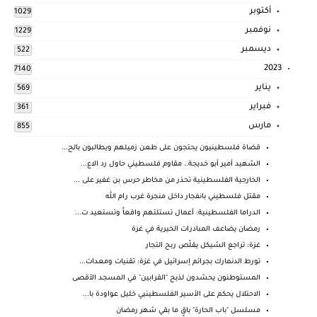
أكتوبر
1029
نوفمبر
1229
ديسمبر
522
2023
7140
يناير
569
فبراير
361
مارس
855
قضاة فلسطينيون يحتجون على طعن زميلهم ويطالبون بالح...
الشهيد أمير أبو خديجة.. مقاوم فلسطيني حاول رد الاع...
الخارجية الفلسطينية تحذر من مخاطر حرس بن غفير على ...
مقتل فلسطيني بانفجار داخل منجرة غرب رام الله
الدراما الفلسطينية: أعمال تستلتهم واقعاً وتستعيد ت...
رمضان يضاعف المبادرات الخيرية في غزة
غزة: تراجع الشيكل يقلّص ربح التجار
تورط الدنمارك بجرائم إسرائيل في غزة: تقنيات ومعدات...
المستوطنون يحشدون لذبح "القرابين" في المسجد الأقصى
الاحتلال يحكم على الأسير الفلسطينيي خليل عواودة با...
مسلسل "باب الحارة" باقٍ ما بقي شهر رمضان