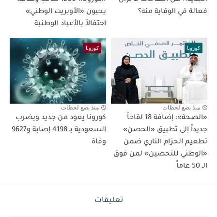
الجديد.. هل اللقاحات لا تزال
«كورونا» 1200 طالب وطالبة
فعالة في الوقاية منه؟
يحيون «الأوبريت الوطني»
احتفالاً بالأعياد الوطنية
كورونا
كورونا
منذ بضع لحظات
منذ بضع لحظات
«الصحة»: إضافة 18 لقاحاً
كورونا يعود من جديد ويضرب
جديداً إلى تطبيق «الحصن»
السعودية بـ 4198 إصابة و9627
تطعيم الحزام الناري ضمن
وفاة
«الوطني للتحصين» لمن فوق
الـ 50 عاماً
تعليقات