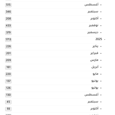
أغسطس
515
سبتمبر
346
أكتوبر
208
نوفمبر
433
ديسمبر
379
2025
1713
يناير
226
فبراير
201
مارس
209
أبريل
161
مايو
220
يونيو
137
يوليو
126
أغسطس
130
سبتمبر
45
أكتوبر
93