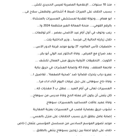
منذ 10 سنوات... الإعلامية المصرية لميس الحديدي تكش...
بسبب الخلاف على الميراث ضبط 4 أشخاص وقطعتى سلاح فى...
ابو همام.....وجولة تفقدية لمستشفي العسيرات بالمنشاة .
بالرقم القومي….. منحة العمالة الغير منتظمة 2024 وا...
رعب وخوف في أول أيام عيد الأضحى بمصر .. آخر توقعات...
خلال زيارته الحالية إلى فرنسا .. وزير الداخلية يلت...
«تصفيات كأس العالم»: 27 يونيو موعد قرعة الدور الآس...
بعد صراع مع المرض.. وفاة الدكتور عبد الولي أبو بكر...
الكويت.. التحقيقات الأولية بحريق مبنى العمال تكشف ...
فاجعة المنقف.. وفاة 43 وإصابة العشرات في حريق بناية
عمرو دياب يتحرك قضائيا ضد "ضحية الصفعة".. تفاصيل ا...
وفاة حاج سوهاجى على جبل عرفات اليوم اثناء اداء مرا...
العسيرات تعانى في أيام العيد ... عطل ب 3 مغذيات كه...
كان يتمنى أن يكون آخر عمله الحج وفاة مدرس من سوهاج...
وفاة عميد عائلات المساعيد بالعسيرات سوهاج
نشوب حريق بعصارة قصب في العسيرات بعزبة المغاربة
إصابة عامل بطلق نارى بسبب الخلافات على منزل بالعسي...
موعد تصوير الموسم السادس من مسلسل المؤسس عثمان | خاص
خلاف على كيلو لحمة بين زوجين بسوهاج ينتهي بالطلاق ...