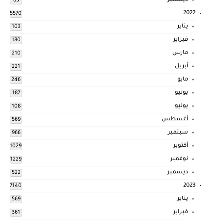
ديسمبر
83
2022
5570
يناير
103
فبراير
180
مارس
210
أبريل
221
مايو
246
يونيو
187
يوليو
108
أغسطس
569
سبتمبر
966
أكتوبر
1029
نوفمبر
1229
ديسمبر
522
2023
7140
يناير
569
فبراير
361