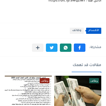
ادخل هنا : https://bit.ly/3WqZlM1
الأقسام
وظائف
مقالات قد تهمك
وظائف
وظائف