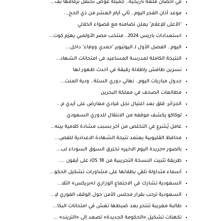
في أحضان قلعة تاريخية.. جميلة عوض تحتفل بزفافها بف...
موعد أذان الفجر اليوم.. ثاني أيام العشر من ذي الحج...
"الأعلى للإعلام" يعلن تضامنه مع قصواء الخلالي
استعدادات باريس 2024.. منتخب مصر الأولمبي يهزم كوت...
اليوم.. الفصل الأول لـ اليوتيوبر "حمدي ووفاء" داخل...
النتيجة الكاملة لمدرسة المساعيد فى امتحانات الشهاد...
نسرين طافش بإطلالة رقيقة في أحدث ظهور لها
جدول مباريات اليوم.. نهائي دوري السلة.. ودية المنت...
مطالعات الصحف في مملكة البحرين
الجزائر: قلق بعد اغتيال نجل قيادي معارض على أيدي م...
لوكاكو يكشف موقفه من الانتقال للدوري السعودي
عامل يُشرع في التخلص من آخر بسبب مشادة كلامية بينه...
محافظ القليوبية يعتمد نتيجة الشهادة الاعدادية للفص...
بالصور «جريدة اليوم الاخير» تخترق السوق السوداء لب...
طريقة تثبيت النسخة التجريبية من iOS 18 على أيفون ....
أسماء متداولة تلقي بظلالها على مشاورات تشكيل الحكو...
السعودية تشارك في الاجتماع الوزاري لـ«بريكس» الثلا...
السعودية ترحب بقرار مجلس الأمن حول الوقف الفوري لإ...
طالبة مغربية تنتحر بعد ضبطها تغش في امتحانات البكا...
تكهنات تشكيل «الحكومة الجديدة» تصعد إلى «التريند» ...