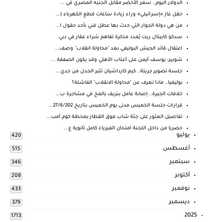
الدولار اليوم.. سعر الأخضر مقابل الجنيه المصري في ...
حقل غاز «إسرائيلي» وراء زيادة ساعات قطع الكهرباء (...
من هي دولة الجوار التي حدث بها عطل فني بأحد حقول ا...
سدكو كابيتال ريت يُمدد مذكرة تفاهم شراء عقار في دبي
اعتقال قائد الجيش البوليفي بعد "محاولة انقلاب" وصف...
شوبير: يوسف أيمن على أعتاب الأهلي وقد يكون الصفقة ...
جلسة تصوير جريئة.. كيم كارداشيان تثير الجدل من جدي...
بوليفيا.. ماذا نعرف عن "محاولة الانقلاب" الفاشلة؟
خلافات الجيرة.. إصابة عامل بنزيف بالمخ في مشاجرة ب...
قرارات حلسة الخميس مدنى يوم الخميس بتاريخ 27/6/202...
تفاصيل العثور على جثة شاب فوق القطار بمحطة كوم أمب...
حصريا من داخل اللجنة امتحان الفيزياء كامل ثانوية ع...
يوليو
420
أغسطس
515
سبتمبر
346
أكتوبر
208
نوفمبر
433
ديسمبر
379
2025
1713