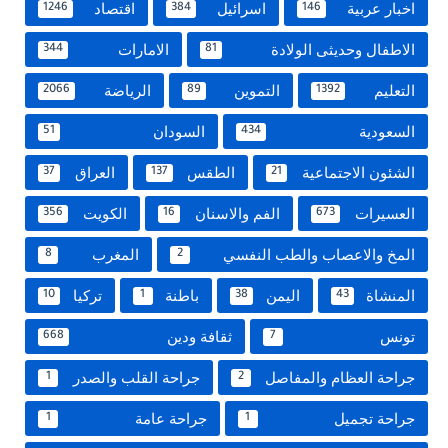
اخبار عربية
اسرائيل
اقتصاد
1246
384
146
الاطفال وحديثى الولادة
الامارات
344
81
التعليم
التموين
الرياضة
2066
89
1392
السعودية
السودان
51
434
الشئون الاجتماعية
الطقس
العراق
37
137
21
العسيرات
الفم والاسنان
الكويت
356
16
673
المخ والاعصاب والطب النفسي
المغرب
8
2
المنشاة
اليمن
باطنة
تركيا
10
1
38
43
تونس
ثقافة ودين
668
7
جراحة العظام والمفاصل
جراحة القلب والصدر
1
2
جراحة تجميل
جراحة عامة
1
1