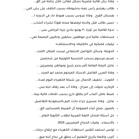
وفاة ربان طائرة مصرية بشكل مفاجئ خلال رحلته من الق...
طالب يهشم رأس عمه بـ«شومة» بسبب الخلاف على رش المي...
بفستان الفرح.. وفاة عروس بسبب هبوط حاد في الدورة ا...
حبس طالب قتل والدته لرفضها منحه نقودًا لشراء الشاب...
ندوة ثقافية عن ثورة ٣٠ يونيو بنادي جرجا الرياضي بس...
مستحقات مالية لدى موظفين سابقين وحاليين البصمة تعي...
ترقيات قضائية في «الكلية» و«الاستئناف»
الحويلة: وسائل التواصل الاجتماعي ليست المكان الأمث...
صدور مرسوم بسحب الجنسية الكويتية من شخصين
عاجل النيابة العامة تأمر بحجز شيخ ومواطن ومصريَين ...
وفاة المربي الفاضل الاستاذ المرحوم محمد ابو المجد ...
الكويت.. تخفيف الأحمال عن شبكة الكهرباء اليوم لمدة...
الزغاريد تحولت إلى صراخ.. وفاة أب بعد زفاف ابنه بس...
ضبط عامل أصاب آخر بطلق ناري بسبب خلافات مالية بينه...
عاجل.. وفاة عسيرى جراء حادث اليم بالسعودية التفاصيل
بالصور..صلح أبناء العمومة آل العبيط بالمساعيد الغ...
حل أسئلة امتحان اللغة العربية لطلاب الثانوية العام...
بالأسماء.. وفيات الحجاج المصريين 2024
تونس تستعد لتقنين استهلاك الكهرباء مع ارتفاع درجات...
أغرب واقعة بتاريخ التعليم أب يحقق في نجاح أبنه ميع...