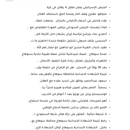
الجيش الإسرائيلي يعلن مقتل 4 رهائن في غزة
نتنياهو: مقترح وقف النار يمنحنا الحق باستئناف القتال
غلاء فاحش في أسعار الأضاحي بالجزائر... وحملات لمقا...
لماذا يتمسك الجيش السوداني برفض العودة للتفاوض مع ...
أحمدي نجاد يترشح لرئاسة إيران بشعار «حل الأزمة الم...
السيسي يكلف مدبولي تشكيل حكومة جديدة لـ«تعزيز ما ت...
فقيد شباب الغربة مجدي ابو شاهين ابو نصار غفر الله ...
صحة سوهاج : ضبط صيدلانية تنتحل صفة طبيبة جلدية بسوهاج
الكهرباء والبترول تعلنان زيادة فترة تخفيف الأحمال ...
بعد 30 يومًا في السجن.. هل تم الإفراج عن حليمة بول...
نتيجة الشهاده الاعداديه محافظة سوهاج تظهر بعد ساعا...
سعود عبدالحميد يوافق على تجديد عقده مع الهلال
رسمياً.. النصر يعلن تعيين فرناندو هييرو مديراً ريا...
كونسيساو يرحل عن بورتو بعد 7 أعوام من التدريب
أهم تصريحات فاوتشي حول جائحة كورونا في جلسة استماع...
الأمير خالد بن سلمان يدشن جامعة الدفاع الوطني
لا شبهة جنائية.. العثور على جثة هتان شطا السعودي ا...
رابط نتيجة الشهادة الإعدادية بسوهاج محافظ سوهاج يع...
عاجل.. الشهادة الاعدادية بسوهاج أوائل الشهادة الإع...