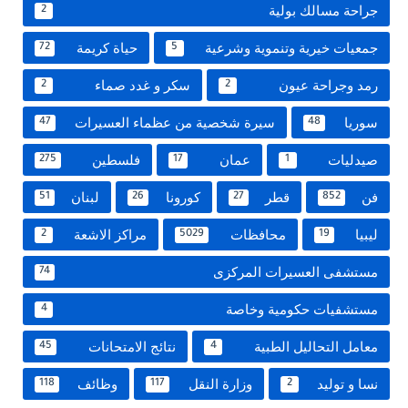
جراحة مسالك بولية
2
جمعيات خيرية وتنموية وشرعية
حياة كريمة
72
5
رمد وجراحة عيون
سكر و غدد صماء
2
2
سوريا
سيرة شخصية من عظماء العسيرات
47
48
صيدليات
عمان
فلسطين
275
17
1
فن
قطر
كورونا
لبنان
51
26
27
852
ليبيا
محافظات
مراكز الاشعة
2
5029
19
مستشفى العسيرات المركزى
74
مستشفيات حكومية وخاصة
4
معامل التحاليل الطبية
نتائج الامتحانات
45
4
نسا و توليد
وزارة النقل
وظائف
118
117
2