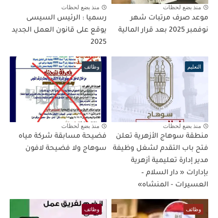
منذ بضع لحظات
منذ بضع لحظات
موعد صرف مرتبات شهر
رسميا : الرئيس السيسى
نوفمبر 2025 بعد قرار المالية
يوقع على قانون العمل الجديد
2025
التعليم
وظائف
منذ بضع لحظات
منذ بضع لحظات
منطقة سوهاج الأزهرية تعلن
فضيحة مسابقة شركة مياه
فتح باب التقدم لشغل وظيفة
سوهاج ولا فضيحة لافون
مدير إدارة تعليمية أزهرية
بإدارات « دار السلام –
العسيرات - المنشاه»
وظائف
وظائف