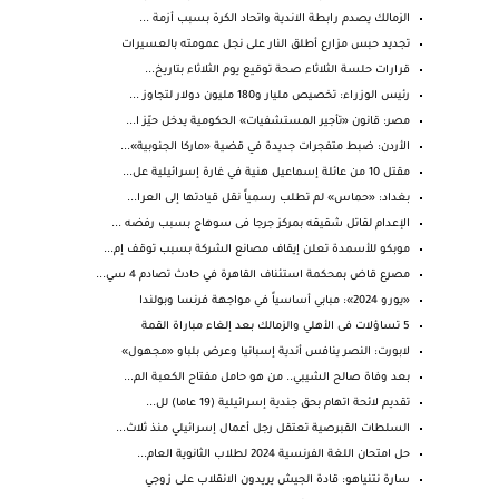
الزمالك يصدم رابطة الاندية واتحاد الكرة بسبب أزمة ...
تجديد حبس مزارع أطلق النار على نجل عمومته بالعسيرات
قرارات حلسة الثلاثاء صحة توقيع يوم الثلاثاء بتاريخ...
رئيس الوزراء: تخصيص مليار و180 مليون دولار لتجاوز ...
مصر: قانون «تأجير المستشفيات» الحكومية يدخل حيّز ا...
الأردن: ضبط متفجرات جديدة في قضية «ماركا الجنوبية»...
مقتل 10 من عائلة إسماعيل هنية في غارة إسرائيلية عل...
بغداد: «حماس» لم تطلب رسمياً نقل قيادتها إلى العرا...
الإعدام لقاتل شقيقه بمركز جرجا فى سوهاج بسبب رفضه ...
موبكو للأسمدة تعلن إيقاف مصانع الشركة بسبب توقف إم...
مصرع قاض بمحكمة استئناف القاهرة في حادث تصادم 4 سي...
«يورو 2024»: مبابي أساسياً في مواجهة فرنسا وبولندا
5 تساؤلات فى الأهلي والزمالك بعد إلغاء مباراة القمة
لابورت: النصر ينافس أندية إسبانيا وعرض بلباو «مجهول»
بعد وفاة صالح الشيبي.. من هو حامل مفتاح الكعبة الم...
تقديم لائحة اتهام بحق جندية إسرائيلية (19 عاما) لل...
السلطات القبرصية تعتقل رجل أعمال إسرائيلي منذ ثلاث...
حل امتحان اللغة الفرنسية 2024 لطلاب الثانوية العام...
سارة نتنياهو: قادة الجيش يريدون الانقلاب على زوجي