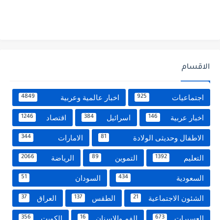
الاقسام
اجتماعيات
اخبار عالمية وعربية
4849
925
اخبار عربية
اسرائيل
اقتصاد
1246
384
146
الاطفال وحديثى الولادة
الامارات
344
81
التعليم
التموين
الرياضة
2066
89
1392
السعودية
السودان
51
434
الشئون الاجتماعية
الطقس
العراق
37
137
21
العسيرات
الفم والاسنان
الكويت
356
16
673