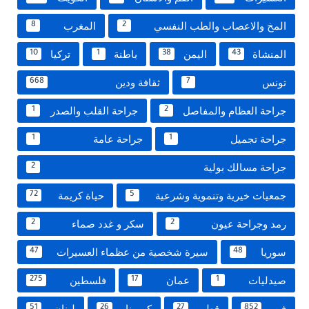
المخ والاعصاب والطب النفسي
المغرب
8
2
المنشاة
اليمن
باطنة
تركيا
10
1
38
43
تونس
ثقافة ودين
668
7
جراحة العظام والمفاصل
جراحة القلب والصدر
1
2
جراحة تجميل
جراحة عامة
1
1
جراحة مسالك بولية
2
جمعيات خيرية وتنموية وشرعية
حياة كريمة
72
5
رمد وجراحة عيون
سكر و غدد صماء
2
2
سوريا
سيرة شخصية من عظماء العسيرات
47
48
صيدليات
عمان
فلسطين
275
17
1
فن
قطر
كورونا
لبنان
51
26
27
852