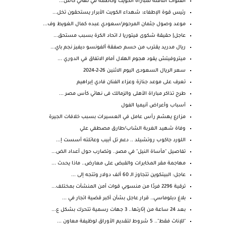
القنوات الناقلة لمباراة الكويت وكاظمة في نهائي كأس...
رئيس قوة الإطفاء: شهداء الكويت الأبرار يستحقون تخل...
موعد وصول جثمان المرحوم/سعودي عبده كمال الغويط وف...
عاجل| حقيقة شكوى فيتوريا لـ اتحاد الكرة بسبب مستحق...
ريال مدريد يقترب من حسم صفقة ألفونسو ديفيز نجم باي...
ميتروفيتش يقود هجوم الهلال أمام الاتفاق في الدوري ...
سعر الريال السعودى اليوم الاثنين 26-2-2024
تعرف على موعد جنازة وعزاء الفنان فادي إبراهيم
طرح تذاكر مباراة الأهلى والزمالك فى نهائي كأس مصر ...
أسباب وأعراض أنيميا الفول
مزارع يهشم رأس عامل في العسيرات بسبب خلافات الجيرة
وفاة شهيد الغربة الشاب/طارق مصطفي علي
اللورد جاكوب روتشيلد .. دعم تل أبيب وعائلته أسست إ...
تفاصيل "مأساة النيل" في مصر.. وتضارب حول أعداد الض...
مهاجمة مقر المخابرات والقبض على معارض.. ماذا يحدث ...
عاجل: البيتكوين تتجاوز الـ 60 ألف دولار وتتجه إلى ...
ترقية 2296 فردًا من منسوبي قوات أمن المنشآت بمختلف...
بلاغ دبلوماسي.. قرار عاجل بشأن أكبر قضية اتجار في ...
بعد 24 ساعة من إثارتها.. 3 جهات رسمية تتحرك بشكل ع...
"للإناث فقط".. 5 شروط لتقديم الأوراق لوظيفة معاون ...