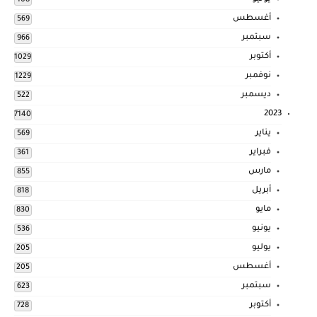
أغسطس
569
سبتمبر
966
أكتوبر
1029
نوفمبر
1229
ديسمبر
522
2023
7140
يناير
569
فبراير
361
مارس
855
أبريل
818
مايو
830
يونيو
536
يوليو
205
أغسطس
205
سبتمبر
623
أكتوبر
728