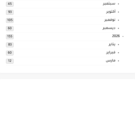
سبتمبر
45
أكتوبر
93
نوفمبر
105
ديسمبر
60
2026
155
يناير
83
فبراير
60
مارس
12