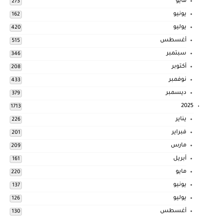
مايو
273
يونيو
162
يوليو
420
أغسطس
515
سبتمبر
346
أكتوبر
208
نوفمبر
433
ديسمبر
379
2025
1713
يناير
226
فبراير
201
مارس
209
أبريل
161
مايو
220
يونيو
137
يوليو
126
أغسطس
130