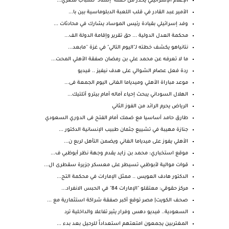
الإعلام الإسرائيلي يحذر من حملة "إسناد" لشباب مصري...
الأمير عبد القادر في قلب اللعبة الدبلوماسية بين با...
وفد إسرائيلي بقيادة رئيس الموساد يشارك في محادثات ...
محكمة العدل الدولية ... حق تقرير وإقامة الدولة الف...
نتانياهو يكشف خطته لـ"اليوم التالي" في غزة ''مابعد...
ما لا تعرفه عن محمد علي بن رمضان صفقة الأهلي المحت...
ردة فعل عصام الشوالي على هدف نيفيز .. فيديو
موعد مباراة الأهلي وميدياما الغانى اليوم الجمعة فى...
الهلال السوداني يبحث إحياء آماله أمام بيترو أتلتيك...
الرياض يحرم الرائد من الفوز الثاني
طارق حامد أساسيا مع ضمك أمام الفتح فى الدوري السعودي
جنازة مهيبة في تشييع جثمان طبيب الإنسانية الدكتور ...
الأهلي يفوز على ميدياما الغاني ويضمن التأهل لربع ن...
موقع استخباري: محمد بن زايد يقدم وجهة نظر أبوظبي ف...
قوات موالية لأبوظبي تسيطر على معسكر جزيرة سقطرى ال...
الدكتور هادف العويس .. ممثل الإمارات في محكمة التح...
مركز حقوقي: معتقلو "الإمارات 84" في الحبس الانفراد...
صحف الكويت| مصر توقع أكبر صفقة شراكة استثمارية مع ...
السعودية.. فيديو دهس وفرار يثير تفاعلا والداخلية ترد
المغتربين يجمعون امتعتهم استعداداً للرحيل بعد بدء ...