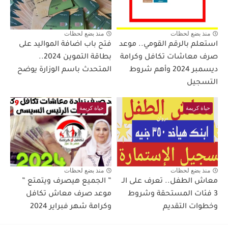
منذ بضع لحظات
منذ بضع لحظات
استعلم بالرقم القومي.. موعد
فتح باب اضافة المواليد على
صرف معاشات تكافل وكرامة
بطاقة التموين 2024..
ديسمبر 2024 وأهم شروط
المتحدث باسم الوزارة يوضح
التسجيل
حياة كريمة
حياة كريمة
منذ بضع لحظات
منذ بضع لحظات
معاش الطفل.. تعرف على الـ
” الجميع هيصرف ويتمتع ”
3 فئات المستحقة وشروط
موعد صرف معاش تكافل
وخطوات التقديم
وكرامة شهر فبراير 2024