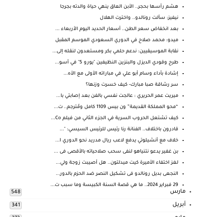
هشم رأسها بحجر.. الأبن العاق ينهي حياة والدته بجرجا
نيفيز: سألت رونالدو.. واخترت الهلال
بعد انخفاض سعر الطن.. أسعار الحديد اليوم الأربعاء ...
ميدو: محمد صلاح في الدوري السعودي الموسم المقبل
نقابة الموسيقيين: ندعم حلمي بكر ومستعدون لنقله إلى...
طرح وقودي الديزل والبنزين النظيفين "يورو 5" في أسو...
إشادة بأداء وسام أبو علي في مباراته الأولى مع الأه...
سر رشاقة صبا مبارك- كيف خسرت وزنها؟
ميريت عمر الحريري : عالجت نفسي بالفن بعد إصابتي با...
“محو المملكة القديمة” ون بيس 1109 كامل ومُترجم.. ت...
كيف تشتعل الحروب السرية في الجزء الثاني من فيلم Co...
قادرون باختلاف.. الفنانة رنا رئيس للرئيس السيسي: "...
خلاف مع أنشيلوتي يدفع لاعب ريال مدريد نحو الدوري ا...
بن غفير يدعو نتنياهو لنفى سحب صلاحياته بالأقصى فى ...
لغز اختفاء الأميرة كيت ميدلتون.. هل أصيبت زوجة ولي...
النجعى بديل رونالدو فى تشكيل النصر ضد الحزم بالدور...
29 فبراير 2024.. ما هي قصة السنة الكبيسة وما سبب ت...
مارس
548
أبريل
341