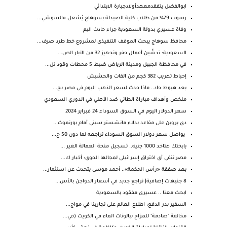
ابوالفضل يتفقدمعهدأولادجبارة الابتدائي
رسوب 79% من طلاب كلية الصيدلة بسوهاج يُشعل «السوشي...
وفاة عسيري بدولة السعودية جراء حادث اليم
محافظ سوهاج يبحث الموقف التنفيذى لمشروع خط طرد صرف...
السعودية: تدشّين أعمال حفر وتجهيز 32 من الآبار الص...
في محافظة الجبيل ومدينة الرياض ضبط 5 محطات وقود تل...
إحباط تهريب 382 كجم من القات والحشيش
بعد هبوط حاد.. ماذا حدث لسعر الذهب اليوم في مصر بح...
ملخص وأهداف مباراة الطائي ضد الأهلي في الدوري السعودي
سعر الدولار اليوم في السوق السوداء 24 فبراير 2024
دي بروين على مقاعد بدلاء مانشستر سيتي أمام بورنموث...
يواصل سعر دولار السوق السوداء تراجعه لما دون 50 ج...
يابختك هتاخد 1000 جنيه.. تسجيل منحة العمالة الغير ...
مصر تنفي أي اختراق إسرائيلي لمجالها الجوي: أخبار ك...
بعد صفقة «رأس الحكمة».. أحمد موسى يتحدث عن استثمار...
8 جنيهات إضافية| تراجع جديد في أسعار الدواجن بالأس...
ابحث معنا .. عسيرى مفقود بالسعودية
السفير بدر الدفع: اطلاع العالم على تجاربنا في مواج...
مخالفة "صادمة" للمزاح ببالونات الماء في الكويت (في...