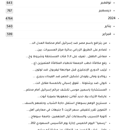
نوفمبر
643
ديسمبر
767
2024
4764
يناير
540
فبراير
599
من يترافع باسم مصر ضد إسرائيل أمام محكمة العدل الد...
تصادم على الطريق الزراعي بدائرة مركز العسيرات، بين...
معاش الطفل.. تعرف على الـ 3 فئات المستحقة وشروط وخ...
رفع مكافأة خطب الجمعة لخطباء المكافأة المتميزين (ع...
ترتيب الدوري الإنجليزي قبل مواجهة ليفربول ضد لوتون...
رونالدو ومانى يقودان تشكيل النصر ضد الفيحاء بدوري ...
نابولي ضد برشلونة .. تفوق إسباني بالخمسة مقابل انت...
المستشارة ياسمين موسى تكشف جرائم إسرائيل أمام محكم...
‏عارضة الأزياء بيلا حديد تُفاجئ جمهورها بصورة أبوت...
مستريح الوهم بسوهاج استغل حاجة الشباب وحلمهم بالسف...
التموين تقرر تخفيض سعر الزيت 5 جنيهات في معارض أهل...
ثانوية التسريب والسماعات أول المتهمين: جامعة سوهاج...
“رسميا” اليوم الخميس إجازة يوم التأسيس السعودي 202...