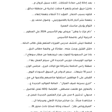
بعد إحالة إنجى حمادة للجنايات.. إخلاء سبيل كروان م...
عاجل| حريق ضخم يلتهم 4 محلات تجارية فى منطقة حدائق...
قتلوه بسبب الحمار.. المؤبد لـ 3 أشقاء بتهمة إنهاء ...
بتهمة نشر أخبار كاذبة باللامبورجيني.. وصول محمد رم...
التوأم يؤديان مناسك العمرة
“دام عزك يا وطن” عروض يوم التأسيس 2024 علي العطور ...
الدرعية أرض عاصمة التأسيس
قطعة خيش تكشف مدرس الفيزياء المتهم بقتل طالب الدقه...
«قتل القتيل وبحث عنه».. مفاجأة في واقعة «طالب الدق...
عادا من السعودية للموت بعد خروجهما من مطار سوهاج ا...
مواعيد اتوبيسات حورس الجديدة التي سيتم العمل بها ا...
صفقة راس الحكمة بشراكة مع كيانات كبرى.. مجلس الوزر...
خسر 10 جنيهات.. سعر الدولار في السوق السوداء اليوم...
القبض على 5 موظفين استغلوا مناصبهم وتلاعبوا في مح...
“اجري بسرعه ضيف العيال”.. اضافة المواليد الجديدة ع...
بالتعاون مع طلعت مصطفى.. القابضة -ADQ تعلن تفاصيل ...
مدبولي: تدشين 4 مدن على غرار العلمين الجديدة ضمن م...
مشاهدة مجانًا.. بث مباشر مباراة الأهلي وميدياما ال...
"الميكروباص طار".. أسماء وحالة ضحايا حادث محور 26 ...