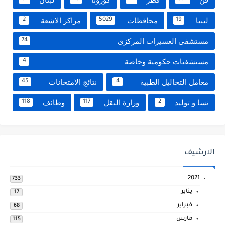
ليبيا
محافظات
مراكز الاشعة
2
5029
19
مستشفى العسيرات المركزى
74
مستشفيات حكومية وخاصة
4
معامل التحاليل الطبية
نتائج الامتحانات
45
4
نسا و توليد
وزارة النقل
وظائف
118
117
2
الارشيف
2021
733
يناير
17
فبراير
68
مارس
115