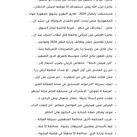
عاجل.. غياب 9 لاعبين من الزمالك عن مباراة أبو سليم...
عاجل| حزب الله يعلن استهداف 13 موقعا لجيش الاحتلال...
مسلسلات رمضان 2024.. طارق النهري يشوق جمهورة بلوك ...
الجمهورية: مصر نجحت أمام «العدل الدولية» في حشد ال...
عاجل - "دولاراتك في خطر".. ضربة قاضية لتجار السوق ...
عاجل| القبض على مرتكبي واقعة قتل ايهاب أشرف عبد ال...
عاجل| تفاصيل إعلان وظائف وزارة النقل 2024 ومواعيد ...
بيان عاجل من روسيا ردا على التصريحات الأمريكية بشأ...
عاجل ظهور نتائج الثالث متوسط بالعراق الدور التمهيد...
“الرز هيملى الحلة”.. انخفاض تاريخي يضرب أسعار الأر...
خبر زي العسل على أول اليوم .. لو عندك قطعة أرض زرا...
مش هتاخد معاش تاني من النهارده .. خبر محزن على أول...
اعرف بسرعة “اخر موعد للتسجيل في منحه العماله الغير...
“فرصة لا تعوض” الاشتراك في مسابقة الحلم مجانا لشهر...
فقدت مصر إنسانًا رحيمًا.. جمال شعبان ينعي الراحل ه...
المرض مش هيحرمني من التواصل معاكم.. أخر كلمات الدك...
موعد ومكان صلاة الجنازة على الدكتور هانى الناظر
قررت المحكمة تأجيل محاكمة المتهمين بسرقة الفنانة ...
فيلا بالساحل وملايين الجنيهات رشوة.. محاكمة 12 مته...
فساد وزارة الري.. محاكمة 12 متهمًا في قضية الرشوة ...