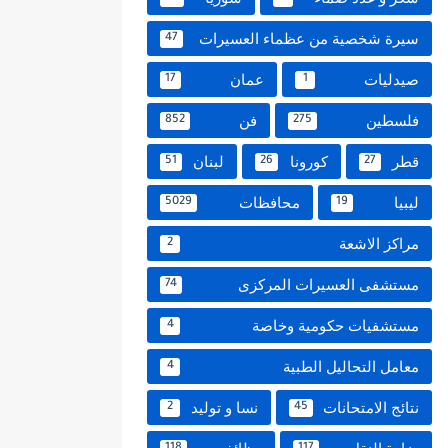
سيرة شخصية من عظماء العسيرات
47
صيدليات
عمان
17
1
فلسطين
فن
852
275
قطر
كورونا
لبنان
51
26
27
ليبيا
محافظات
5029
19
مراكز الاشعة
2
مستشفى العسيرات المركزى
74
مستشفيات حكومية وخاصة
4
معامل التحاليل الطبية
4
نتائج الامتحانات
نسا و توليد
2
45