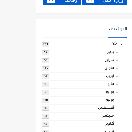
وزارة النقل
وظائف
118
117
الارشيف
2021
733
يناير
17
فبراير
68
مارس
115
أبريل
34
مايو
30
يونيو
38
يوليو
110
أغسطس
86
سبتمبر
64
أكتوبر
24