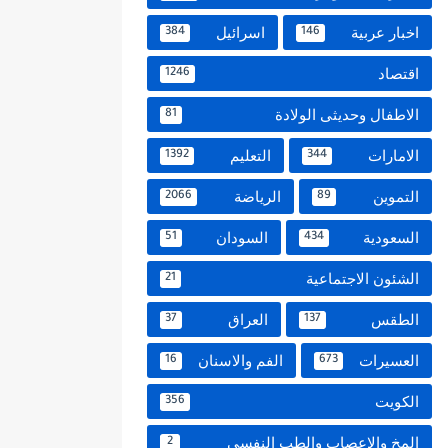
اخبار عربية
اسرائيل
384
146
اقتصاد
1246
الاطفال وحديثى الولادة
81
الامارات
التعليم
1392
344
التموين
الرياضة
2066
89
السعودية
السودان
51
434
الشئون الاجتماعية
21
الطقس
العراق
37
137
العسيرات
الفم والاسنان
16
673
الكويت
356
المخ والاعصاب والطب النفسي
2