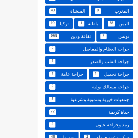
المغرب
المنشاة
43
8
اليمن
باطنة
تركيا
10
1
38
تونس
ثقافة ودين
668
7
جراحة العظام والمفاصل
2
جراحة القلب والصدر
1
جراحة تجميل
جراحة عامة
1
1
جراحة مسالك بولية
2
جمعيات خيرية وتنموية وشرعية
5
حياة كريمة
72
رمد وجراحة عيون
2
سكر و غدد صماء
سوريا
48
2