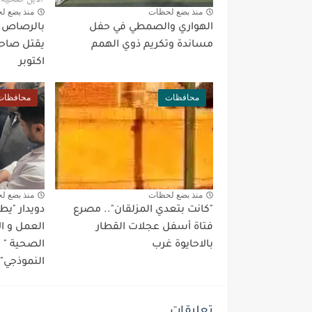
منذ بضع لحظات
منذ بضع ل
الهواري والصمطي في حفل
بالرصاص بع
مساندة وتكريم ذوي الهمم
يقتل صاحب
اكتوبر
محافظات
محافظات
منذ بضع لحظات
منذ بضع ل
"كانت بتعدي المزلقان".. مصرع
دويدار "ي
فتاة أسفل عجلات القطار
العمل و ا
بالاحايوة غرب
الصحية "
النموذجي" 
تعليقات