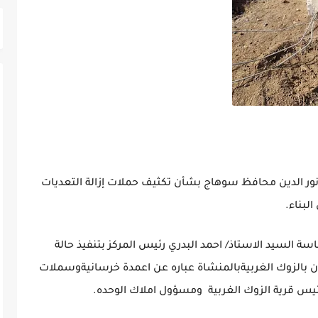
تاح نور الدين محافظ سوهاج بشأن تكثيف حملات إزالة التعديات
لبناء.
سة السيد الاستاذ/ احمد البدري رئيس المركز بتنفيذ حالة
وان بالزوك الغربيةبالمنشاة عباره عن اعمدة خرسانيةوسملات
رئيس قرية الزوك الغربية ومسؤول املاك الوحده.