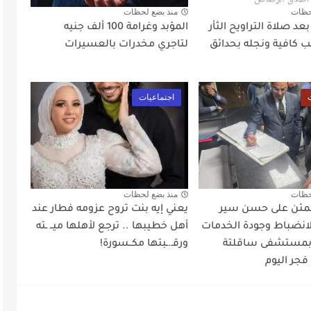
حظات
منذ بضع لحظات
د صلاة التراويح الثأر
المؤبد وغرامة 100 ألف جنيه
 كافية ونجله بحدائق
لتاجري مخدرات بالعسيرات
اجتماعيات
حظات
منذ بضع لحظات
طمئن على حسن سير
يعني إيه بنت تروح عزومه فطار عند
لانضباط وجودة الخدمات
أهل خطيبها .. ترجع لأهلها ميــ ـته
 بمستشفى ساقلتة
ورقـ.ـبتها مكــسورة!
فجر اليوم