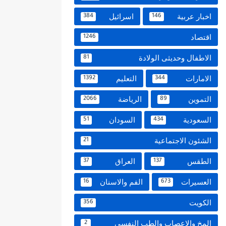
اخبار عربية
اسرائيل
384
146
اقتصاد
1246
الاطفال وحديثى الولادة
81
الامارات
التعليم
1392
344
التموين
الرياضة
2066
89
السعودية
السودان
51
434
الشئون الاجتماعية
21
الطقس
العراق
37
137
العسيرات
الفم والاسنان
16
673
الكويت
356
المخ والاعصاب والطب النفسي
2