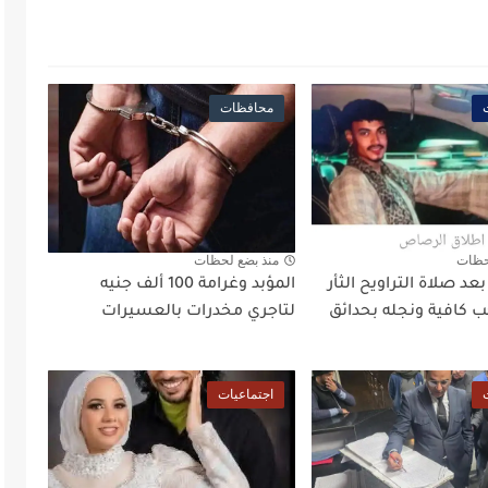
محافظات
حظات
منذ بضع لحظات
د صلاة التراويح الثأر
المؤبد وغرامة 100 ألف جنيه
 كافية ونجله بحدائق
لتاجري مخدرات بالعسيرات
اجتماعيات