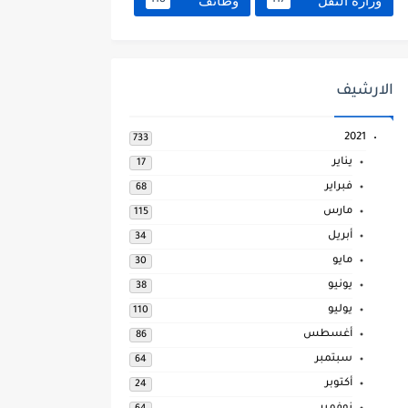
وزارة النقل
وظائف
118
117
الارشيف
2021
733
يناير
17
فبراير
68
مارس
115
أبريل
34
مايو
30
يونيو
38
يوليو
110
أغسطس
86
سبتمبر
64
أكتوبر
24