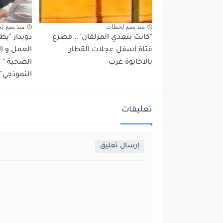
منذ بضع لحظات
منذ بضع ل
"كانت بتعدي المزلقان".. مصرع
دويدار "ي
فتاة أسفل عجلات القطار
العمل و ا
بالاحايوة غرب
الصحية "
النموذجي" 
تعليقات
إرسال تعليق