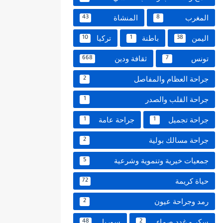
المغرب
المنشاة
43
8
اليمن
باطنة
تركيا
10
1
38
تونس
ثقافة ودين
668
7
جراحة العظام والمفاصل
2
جراحة القلب والصدر
1
جراحة تجميل
جراحة عامة
1
1
جراحة مسالك بولية
2
جمعيات خيرية وتنموية وشرعية
5
حياة كريمة
72
رمد وجراحة عيون
2
سكر و غدد صماء
سوريا
48
2