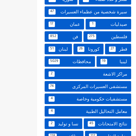
سيرة شخصية من عظماء العسيرات
47
صيدليات
عمان
17
1
فلسطين
فن
852
275
قطر
كورونا
لبنان
51
26
27
ليبيا
محافظات
5029
19
مراكز الاشعة
2
مستشفى العسيرات المركزى
74
مستشفيات حكومية وخاصة
4
معامل التحاليل الطبية
4
نتائج الامتحانات
نسا و توليد
2
45