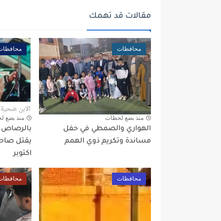
مقالات قد تهمك
محافظات
محافظات
منذ بضع لحظات
منذ بضع ل
الهواري والصمطي في حفل
بالرصاص بع
مساندة وتكريم ذوي الهمم
يقتل صاحب
اكتوبر
محافظات
محافظات