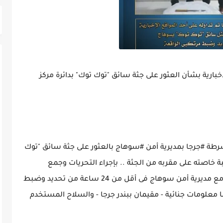
خبارية بشأن العثور على جثة سائق "توك توك" بدائرة مركز
 الجارى تبلغ لمركز شرطة #جرجا بمديرية أمن #سوهاج بالعثور على جثة سائق "توك
 خاصته على مقربه من الجثة .. بإجراء التحريات وجمع
المعلومات تمكن قطاع الأمن العام بالإشتراك مع مديرية أمن سوهاج فى أقل من 24 ساعة من تحديد وضبط
ا معلومات جنائية - مقيمان ببندر جرجا - والسلاح المستخدم