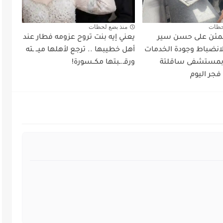
حظات
منذ بضع لحظات
طمئن على حسن سير
يعني إيه بنت تروح عزومه فطار عند
لانضباط وجودة الخدمات
أهل خطيبها .. ترجع لأهلها ميــ ـته
 بمستشفى ساقلتة
ورقـ.ـبتها مكــسورة!
فجر اليوم