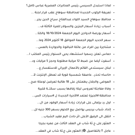
لماذا استبدل السيسي رئيس المخابرات المصرية عباس كامل؟
تعريفة الركوب الجديدة لمحافظة سوهاج عقب قرار لجنة ...
محافظ سوهاج السيد اللواء عبدالفتاح سراج الدين يجر...
أسباب زيادة أسعار البنزين والسولار للمرة الثالثة ف...
أسعار بورصة الدواجن اليوم الجمعة 18/10/2024 والكتا...
سعر الحديد اليوم الجمعة الموافق 18 أكتوبر 2024 وما...
مشاجرة بين افراد من عائلة النباقوة والجواردة بالعس...
حماس تعلن رسميا استشهاد يحيي السنوار رئيس المكتب ا...
أسفرت أيضا عن ضبط 12 مركبة مطلوبة وحجز 5 مركبات ود...
لبنان سيستدعي القائم بالأعمال الإيراني للاستفسار ع...
«ناسا» تحذر.. عاصفة شمسية قوية قد تعطل الإنترنت لأ...
العوضي والجلال يطمئنان على 18 طالبة تعرضن لوعكة صح...
وفاة مفاجئة لعروس ليلة زفافها بسبب سكتـ.ـة قلبية
محافظة #الجيزة تعتمد #الأجرة الجديدة ل #سيارات الس...
اول رد برلمانى على قرارات زيادة أسعار الوقود من ال...
إتحاد شباب برديس يواصل بيع اللحوم بسعر 300 جنيه لل...
انتقل الى الرفيق الأعلى اثر حادث اليم فقيد الشباب...
العثور على ج.ثة شاب في العقد الثالث من عمره بجرجا
عاجل ‼️ بالتفاصيل 🔴| العثور على ج,ثة شاب في العقد...