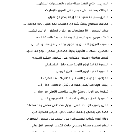
البدري..... يتابع تنفيذ حملة مكبره بالعسيرات المنش...
الزمالك يستأنف على حبس ثلاثى الفريق بالإمارات
البدري،،،،، يتابع تنفيذ حالة إزاله بنجع ابو علوان...
محافظ سوهاج يبحث شكاوى وطلبات المواطنين 409 مواطن ...
مولد الحسين.. 10 معلومات عن ذكرى استقرار الرأس الش...
تعاقد فوري وحوافز مجزية| وظائف جديدة بالسكة الحديد...
بسبب الترويج للفسق والفجور، وقف برنامج «شاي بالياس...
تفاصيل الساعات الأخيرة بحياة مصطفى فهمي.. وموقف شق...
ضبط صاحبة «فيديو الاعتداء» على شخص «مقيد اليدين»
السيرة الذاتية لوزير التربية سيد جلال الطبطبائي
السيرة الذاتية لوزير النفط طارق الرومي
المواعيد الجديده و الاسعار لقطار 976 « القاهره – ا...
رئيس الإمارات يُصدر عفوا عن ثلاثي الزمالك.. ووزارة...
خطوة نحو الريال ومبلغ مالي.. مكاسب الأهلي من مبارا...
فيديو ركلة جزاء رونالدو الضائعة.. النصر يودع كأس ا...
الحزن يضرب الوسط الفني.. رحيل مصطفى فهمي بعد ساعات...
قصة حب رمضان ونعمة انتهت بالدم.. مبيض المحارة قتل ...
وفاة زهره شباب العسيرات/ على السيد على حسين الجوهرى
ننشر أسماء ضحايا ومصابي حادث انقلاب أتوبيس نقل عام...