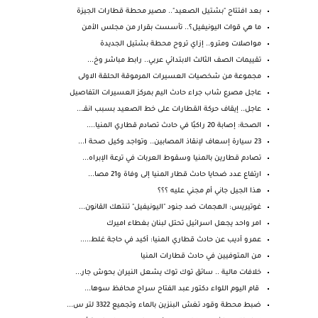
بعد افتتاح "بشتيل الصعيد".. مصير محطة قطارات الجيزة
ما هي قوات اليونيفيل؟.. تأسست بقرار من مجلس الأمن
مواصلات ومترو.. إزاي تروح محطة بشتيل الجديدة
تقييمات الصف الثالث الابتدائي عربي.. رابط مباشر وخ...
مجموعة من شخصيات العسيرات المرموقة الحلقة الاولى
عاجل مصرع شاب جراء حادث اليم بمركز العسيرات التفاصيل
عاجل.. إيقاف حركة القطارات على خط الصعيد بسبب انقـ...
الصحة: إصابة 20 راكبًا في حادث تصادم قطاري المنيا....
23 سيارة إسعاف لإنقاذ المصابين.. وتواجد وكيل صحة ا...
تصادم قطارين بالمنيا وسقوط العربات في ترعة الإبراه...
ارتفاع عدد ضحايا حادث قطار المنيا إلى وفاة و21 مصا...
هذا الجيل جاني أم مجني عليه ؟؟؟
غوتيريس: الهجمات ضد جنود "اليونيفيل" تنتهك القانون...
امر واحد يجعل اسرائيل تحتل لبنان بغطاء اميرك
عمرو أديب عن حادث قطاري المنيا: أكيد في حاجة غلط.....
من المتوفيين في حادث قطارات المنيا
خلافات مالية .. سائق توك توك يشعل النيران بحوش جار...
قام اليوم اللواء دكتور عبد الفتاح سراج محافظ سوها...
ضبط محطة وقود تغش البنزين بالماء وتجميع 3322 لتر س...