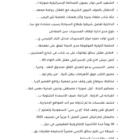
الشهيد الس.نوار..بعيون الصحافة الإسرائيلية:صورته ا...
ألاحتفال بالمولد النبوي الشريف مع اطفال روضة معهد ...
جثة شاب ملقاة بجرجا وآثار طعنات غامضة تثير الرعب.....
الداخلية تفصل شرطيا بقطاع السياحة بسبب مشادة مع سا...
بلوغ مدير ادارة اوقاف العسيرات سن المعاش
كبري اولاد حمزه مركز العسيرات مدخل البلد الرئيسي ي...
الحكمة التركية الموقوفة مدى الحياة تعلق على تهمتها...
#عاجل مقتل سائق توكتوك على يد شاب في شارع العشرين...
أعلن جيش الاح.تلال الإسر.ائيلي مقتل قائد اللواء 40...
مصر.. السيسي يدعو لتعديل اتفاق صندوق النقد.. وخبرا...
مصور الكلب فوق الأهرامات يطل ثانية.. "من ينام ليلا...
محافظ سوهاج يقرر وقف مدير جمعية روافع القصير الزرا...
عصافير الجنة.. أول صورة لـ مصطفى وحنين ضحية دهس قط...
انفراجه فى الازمة.. الزراعة: صرف الأسمدة الشتوية ب...
كشف ملابسات ما تم تداوله عبر أحد المواقع الإخبارية...
العراق تقرر وقف قناة "إم بي سي" السعودية وتعتزم "إ...
جامعتان إماراتيتان ضمن أفضل 5 عربياً في تصنيف 2025
30 يوماً مدة التأشيرة الإلكترونية للمقيمين في دول ...
شرطة دبي تكرم سائق تاكسي مصرياً لتسليمه مقتنيات بق...
الكلب بوكا حديث الساعة