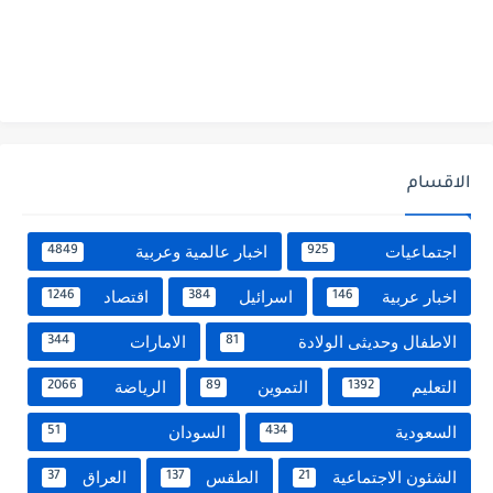
الاقسام
اجتماعيات
اخبار عالمية وعربية
4849
925
اخبار عربية
اسرائيل
اقتصاد
1246
384
146
الاطفال وحديثى الولادة
الامارات
344
81
التعليم
التموين
الرياضة
2066
89
1392
السعودية
السودان
51
434
الشئون الاجتماعية
الطقس
العراق
37
137
21