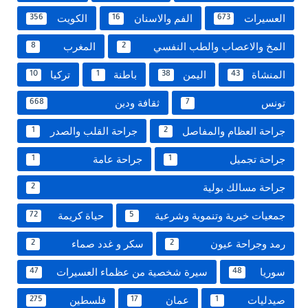
العسيرات
الفم والاسنان
الكويت
356
16
673
المخ والاعصاب والطب النفسي
المغرب
8
2
المنشاة
اليمن
باطنة
تركيا
10
1
38
43
تونس
ثقافة ودين
668
7
جراحة العظام والمفاصل
جراحة القلب والصدر
1
2
جراحة تجميل
جراحة عامة
1
1
جراحة مسالك بولية
2
جمعيات خيرية وتنموية وشرعية
حياة كريمة
72
5
رمد وجراحة عيون
سكر و غدد صماء
2
2
سوريا
سيرة شخصية من عظماء العسيرات
47
48
صيدليات
عمان
فلسطين
275
17
1