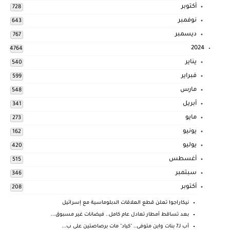
أكتوبر
728
نوفمبر
643
ديسمبر
767
2024
4764
يناير
540
فبراير
599
مارس
548
أبريل
341
مايو
273
يونيو
162
يوليو
420
أغسطس
515
سبتمبر
346
أكتوبر
208
نيكاراجوا تعلن قطع العلاقات الدبلوماسية مع إسرائيل
بعد تساقط أمطار تعادل عام كامل.. فيضانات غير مسبوق...
أب لـ7 بنات وابن متوفى.. "كياد" مات برصاصتين على ب...