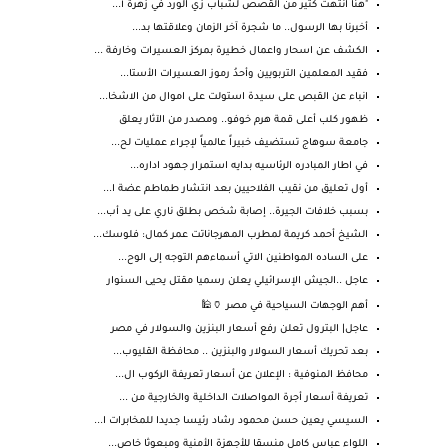
"هنا انتهت كثير من القصص لشباب زي الورد في زهرة أ...
أخبرنا بها الرسول.. ما شجرة آخر الزمان وعلاقتها بد...
الكشف عن اسحار واعمال خطيرة بمركز العسيرات وخارفة ...
فقيد المعلمين التربويين وأحدُ رموز العسيرات الأستا...
انباء عن القبص على سيدة استولت على اموال من الاشخا...
ظهور كلب أعلى قمة هرم خوفو.. ومصدر من الآثار يعلق
جامعة سوهاج تستضيف خبيراً عالمياً لإجراء عمليات لح...
في اطار المبادره الرئاسيه بدايه استمرار جهود اداره...
أول تعليق من نقيب الفلاحيين بعد انتشار طماطم عضة ا...
بسبب خلافات الجيرة.. إصابة شخص بطلق ناري على يد أب...
الشيخ أحمد كريمة لمطرب المهرجاناتت عمر كمال: فلوسك...
على الساده المواطنين الاتي أسماءهم التوجه إلى الوح...
عاجل ..الجيش الإسرائيلي يعلن رسميا مقتل يحيى السنوار
أهم الوجهات السياحية في مصر 🏺🕌
عاجل| البترول تعلن رفع أسعار البنزين والسولار في مصر
بعد تحريك أسعار السولار والبنزين .. محافظة القليوب...
محافظ المنوفية : الإعلان عن أسعار تعريفة الركوب ال...
تعريفة أسعار أجرة المواصلات الداخلية والخارجية من ...
السيسي يعين حسن محمود رشاد رئيسا جديدا للمخابرات ا...
اللواء عباس كامل منسقا للأجهزة الأمنية ومبعوثا خاص...