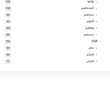
يوليو
126
أغسطس
130
سبتمبر
45
أكتوبر
93
نوفمبر
105
ديسمبر
60
2026
155
يناير
83
فبراير
60
مارس
12