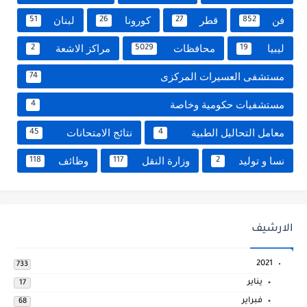
فن
قطر
كورونا
لبنان
51
26
27
852
ليبيا
محافظات
مراكز الاشعة
2
5029
19
مستشفى العسيرات المركزى
74
مستشفيات حكومية وخاصة
4
معامل التحاليل الطبية
نتائج الامتحانات
45
4
نسا و توليد
وزارة النقل
وظائف
118
117
2
الارشيف
2021
733
يناير
17
فبراير
68