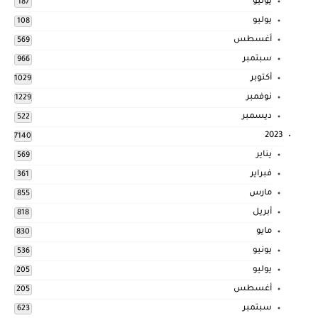
يونيو
187
يوليو
108
أغسطس
569
سبتمبر
966
أكتوبر
1029
نوفمبر
1229
ديسمبر
522
2023
7140
يناير
569
فبراير
361
مارس
855
أبريل
818
مايو
830
يونيو
536
يوليو
205
أغسطس
205
سبتمبر
623