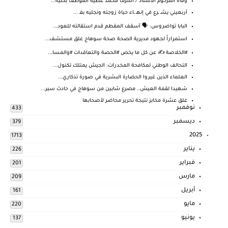
وفاة المرحوم الاستاذ / اشرف محمد عطية الموظف بكلية...
أربعيني يشـ ـرع في إنهـ ـاء حياة زوجته ونجليه بفـ ...
البابا تواضروس: 🗣️ أسقف المقطم قدم استقالته للعود...
استمراراً لجهود مديرية الصحة صحة سوهاج غلق مستشف...
#الخلاصة ✍️ عن كل ما يخص #الحصة والتعاقدات #والمسا...
التحالف الوطني لمكافحة المخدرات: الجيش يمتلك تكنول...
العلماء الذين غيروا الحضارة البشرية في صورة تذكاري...
شهيدا لقمة العيش.. مصرع شابين من سوهاج في حادث سير...
غلق عشرة مخابز نتيجة تحرير محاضر لأصحابها
نوفمبر
433
ديسمبر
379
2025
1713
يناير
226
فبراير
201
مارس
209
أبريل
161
مايو
220
يونيو
137