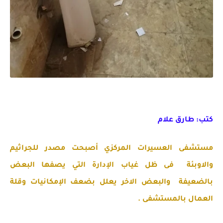
كتب: طارق علام
مستشفى العسيرات المركزي أصبحت مصدر للجراثيم
والاوبئة فى ظل غياب الإدارة التي يصفها البعض
بالضعيفة والبعض الاخر يعلل بضعف الإمكانيات وقلة
العمال بالمستشفى .