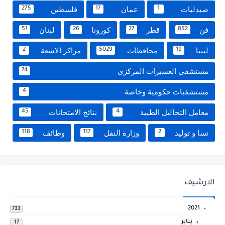
صيدليات
عمان
فلسطين
275
17
1
فن
قطر
كورونا
لبنان
51
26
27
852
ليبيا
محافظات
مراكز الاشعة
2
5029
19
مستشفى العسيرات المركزى
74
مستشفيات حكومية وخاصة
4
معامل التحاليل الطبية
نتائج الامتحانات
45
4
نسا و توليد
وزارة النقل
وظائف
118
117
2
الارشيف
2021
733
يناير
17