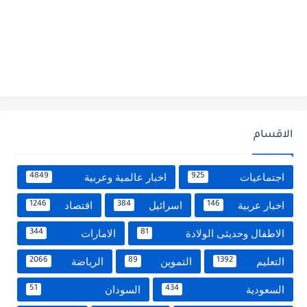
الاقسام
اجتماعيات
اخبار عالمية وعربية
4849
925
اخبار عربية
اسرائيل
اقتصاد
1246
384
146
الاطفال وحديثى الولادة
الامارات
344
81
التعليم
التموين
الرياضة
2066
89
1392
السعودية
السودان
51
434