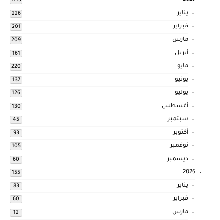
2025
1713
يناير
226
فبراير
201
مارس
209
أبريل
161
مايو
220
يونيو
137
يوليو
126
أغسطس
130
سبتمبر
45
أكتوبر
93
نوفمبر
105
ديسمبر
60
2026
155
يناير
83
فبراير
60
مارس
12