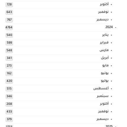
أكتوبر
728
نوفمبر
643
ديسمبر
767
2024
4764
يناير
540
فبراير
599
مارس
548
أبريل
341
مايو
273
يونيو
162
يوليو
420
أغسطس
515
سبتمبر
346
أكتوبر
208
نوفمبر
433
ديسمبر
379