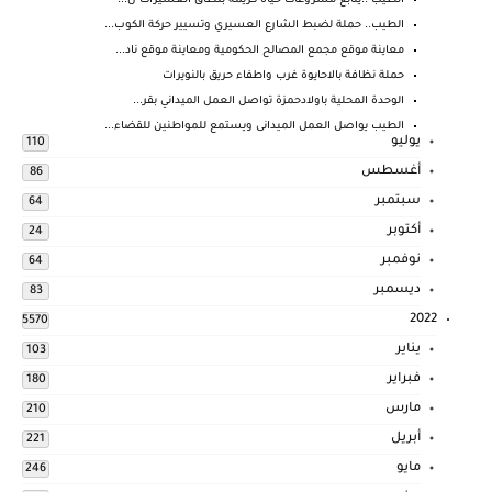
الطيب ..يتابع مشروعات حياة كريمة بنطاق العسيرات ل...
الطيب.. حملة لضبط الشارع العسيري وتسيير حركة الكوب...
معاينة موقع مجمع المصالح الحكومية ومعاينة موقع ناد...
حملة نظافة بالاحايوة غرب واطفاء حريق بالنويرات
الوحدة المحلية باولادحمزة تواصل العمل الميداني بقر...
الطيب يواصل العمل الميدانى ويستمع للمواطنين للقضاء...
يوليو
110
أغسطس
86
سبتمبر
64
أكتوبر
24
نوفمبر
64
ديسمبر
83
2022
5570
يناير
103
فبراير
180
مارس
210
أبريل
221
مايو
246