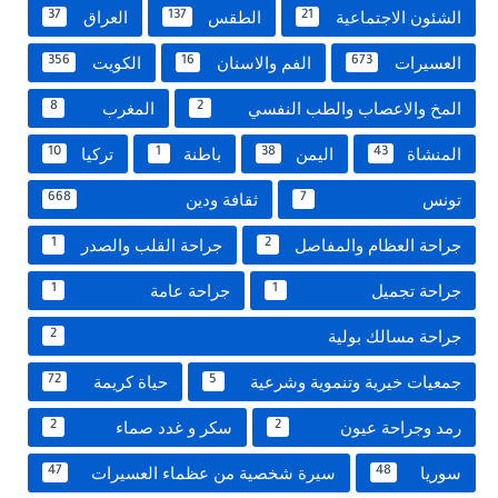
الشئون الاجتماعية
الطقس
العراق
37
137
21
العسيرات
الفم والاسنان
الكويت
356
16
673
المخ والاعصاب والطب النفسي
المغرب
8
2
المنشاة
اليمن
باطنة
تركيا
10
1
38
43
تونس
ثقافة ودين
668
7
جراحة العظام والمفاصل
جراحة القلب والصدر
1
2
جراحة تجميل
جراحة عامة
1
1
جراحة مسالك بولية
2
جمعيات خيرية وتنموية وشرعية
حياة كريمة
72
5
رمد وجراحة عيون
سكر و غدد صماء
2
2
سوريا
سيرة شخصية من عظماء العسيرات
47
48