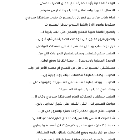
الوحدة المحلية بأولاد حمزة تتابع اعمال الصرف الصحى...
الاعمال الخيرية واستغلال الفقراء والاتجار فى فقرهم...
نجاة شاب من ماس كهربائى بالعسيرات جنوب محافظة سوهاج
سقوط عامود انارة بالخط السريع بمركز العسيرات
بالصور |قافلة طبية للعلاج بالمجان حتى الغد بقرية ا...
بالصور|مرور مفاجئ على الوحدات الصحية بالرشايدة وال...
كرم ابو حساب يرد على ما نشر عنه على صفحات التواصل ...
الطيب يحكم قبضته.. وبيداء بتطبيق الإجراءات التي من...
الوحدة المحلية باولادحمزة ... حملة نظافة ورفع نوات...
مستشفى العسيرات .. هل هي للعلاج ام مصدر للأمراض وا...
الطيب.. يكلف بمتابعة مخالفات البناء باولا جبارة ون...
الطيب .. يوجه بمتابعة مستشفى العسيرات والوقوف على ...
وفاة شيخ غفراء مركز شرطة العسيرات
الطيب يستقبل السكرتير العام لمحافظة سوهاج وقائد ال...
مباحث العسيرات... تلقى القبض على شيخ المرابين بالع...
الطيب..فتح طريق المقابر بأولاد حمزه والمرور على ال...
شخصيات لا تنسى بالعسيرات " الحاج صابر احمد عبدالعال"
ضبط ٣.٥ طن دقيق مخابز و اكتر من ٣طن أسمدة وكيماوي...
حمله مرافق مكبره ورفع إشغالات بنطاق دائرة المنشاة.