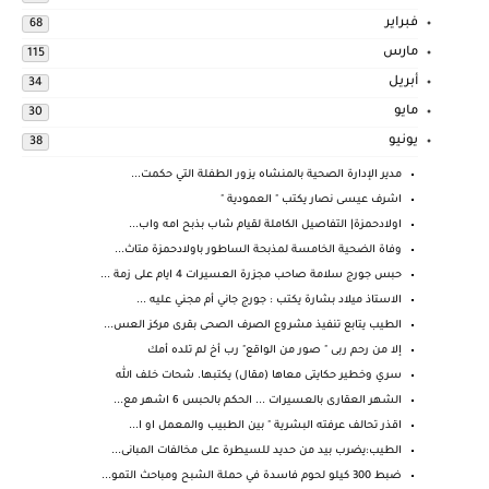
فبراير
68
مارس
115
أبريل
34
مايو
30
يونيو
38
مدير الإدارة الصحية بالمنشاه يزور الطفلة التي حكمت...
اشرف عيسى نصار يكتب " العمودية "
اولادحمزة| التفاصيل الكاملة لقيام شاب بذبح امه واب...
وفاة الضحية الخامسة لمذبحة الساطور باولادحمزة متاث...
حبس جورج سلامة صاحب مجزرة العسيرات 4 ايام على زمة ...
الاستاذ ميلاد بشارة يكتب : جورج جاني أم مجني عليه ...
الطيب يتابع تنفيذ مشروع الصرف الصحى بقرى مركز العس...
إلا من رحم ربى " صور من الواقع" رب أخ لم تلده أمك
سري وخطير حكايتى معاها (مقال) يكتبها. شحات خلف الله
الشهر العقارى بالعسيرات ... الحكم بالحبس 6 اشهر مع...
اقذر تحالف عرفته البشرية " بين الطبيب والمعمل او ا...
الطيب:يضرب بيد من حديد للسيطرة على مخالفات المبانى...
ضبط 300 كيلو لحوم فاسدة في حملة الشبح ومباحث التمو...