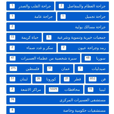
جراحة العظام والمفاصل
جراحة القلب والصدر
1
2
جراحة تجميل
جراحة عامة
1
1
جراحة مسالك بولية
2
جمعيات خيرية وتنموية وشرعية
حياة كريمة
72
5
رمد وجراحة عيون
سكر و غدد صماء
2
2
سوريا
سيرة شخصية من عظماء العسيرات
47
48
صيدليات
عمان
فلسطين
275
17
1
فن
قطر
كورونا
لبنان
51
26
27
852
ليبيا
محافظات
مراكز الاشعة
2
5029
19
مستشفى العسيرات المركزى
74
مستشفيات حكومية وخاصة
4