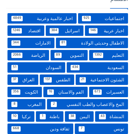
الاقسام
اجتماعيات
اخبار عالمية وعربية
4849
925
اخبار عربية
اسرائيل
اقتصاد
1246
384
146
الاطفال وحديثى الولادة
الامارات
344
81
التعليم
التموين
الرياضة
2066
89
1392
السعودية
السودان
51
434
الشئون الاجتماعية
الطقس
العراق
37
137
21
العسيرات
الفم والاسنان
الكويت
356
16
673
المخ والاعصاب والطب النفسي
المغرب
8
2
المنشاة
اليمن
باطنة
تركيا
10
1
38
43
تونس
ثقافة ودين
668
7