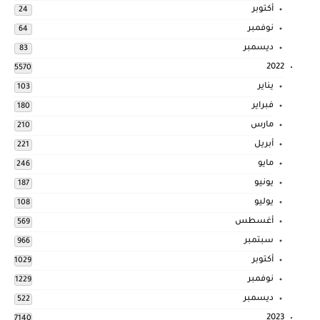
أكتوبر
24
نوفمبر
64
ديسمبر
83
2022
5570
يناير
103
فبراير
180
مارس
210
أبريل
221
مايو
246
يونيو
187
يوليو
108
أغسطس
569
سبتمبر
966
أكتوبر
1029
نوفمبر
1229
ديسمبر
522
2023
7140