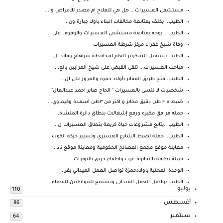
مستشفى العسيرات .. هل هي للعلاج ام مصدر للأمراض وا...
الطيب.. يكلف بمتابعة مخالفات البناء باولا جبارة ون...
الطيب .. يوجه بمتابعة مستشفى العسيرات والوقوف على ...
وفاة شيخ غفراء مركز شرطة العسيرات
الطيب يستقبل السكرتير العام لمحافظة سوهاج وقائد ال...
مباحث العسيرات... تلقى القبض على شيخ المرابين بالع...
الطيب..فتح طريق المقابر بأولاد حمزه والمرور على ال...
شخصيات لا تنسى بالعسيرات " الحاج صابر احمد عبدالعال"
ضبط ٣.٥ طن دقيق مخابز و اكتر من ٣طن أسمدة وكيماوي...
حمله مرافق مكبره ورفع إشغالات بنطاق دائرة المنشاة.
الطيب ..يتابع مشروعات حياة كريمة بنطاق العسيرات ل...
الطيب.. حملة لضبط الشارع العسيري وتسيير حركة الكوب...
معاينة موقع مجمع المصالح الحكومية ومعاينة موقع ناد...
حملة نظافة بالاحايوة غرب واطفاء حريق بالنويرات
الوحدة المحلية باولادحمزة تواصل العمل الميداني بقر...
الطيب يواصل العمل الميدانى ويستمع للمواطنين للقضاء...
يوليو
110
أغسطس
86
سبتمبر
64