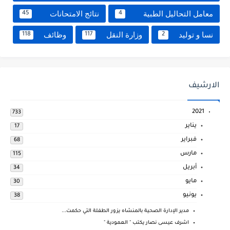
معامل التحاليل الطبية
نتائج الامتحانات
45
4
نسا و توليد
وزارة النقل
وظائف
118
117
2
الارشيف
2021
733
يناير
17
فبراير
68
مارس
115
أبريل
34
مايو
30
يونيو
38
مدير الإدارة الصحية بالمنشاه يزور الطفلة التي حكمت...
اشرف عيسى نصار يكتب " العمودية "