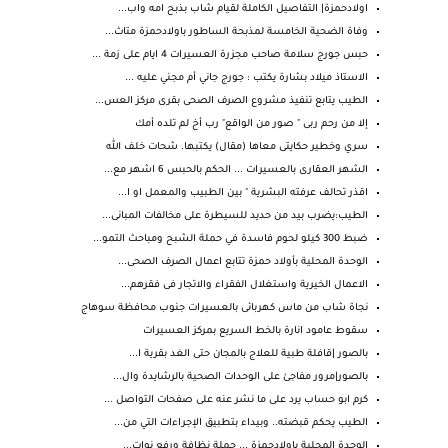
اولادحمزة| التفاصيل الكاملة لقيام شاب بذبح امه واب...
وفاة الضحية الخامسة لمذبحة الساطور باولادحمزة متاث...
حبس جورج سلامة صاحب مجزرة العسيرات 4 ايام على زمة ...
الاستاذ ميلاد بشارة يكتب : جورج جاني أم مجني عليه ...
الطيب يتابع تنفيذ مشروع الصرف الصحى بقرى مركز العس...
إلا من رحم ربى " صور من الواقع" رب أخ لم تلده أمك
سري وخطير حكايتى معاها (مقال) يكتبها. شحات خلف الله
الشهر العقارى بالعسيرات ... الحكم بالحبس 6 اشهر مع...
اقذر تحالف عرفته البشرية " بين الطبيب والمعمل او ا...
الطيب:يضرب بيد من حديد للسيطرة على مخالفات المبانى...
ضبط 300 كيلو لحوم فاسدة في حملة الشبح ومباحث التمو...
الوحدة المحلية بأولاد حمزة تتابع اعمال الصرف الصحى...
الاعمال الخيرية واستغلال الفقراء والاتجار فى فقرهم...
نجاة شاب من ماس كهربائى بالعسيرات جنوب محافظة سوهاج
سقوط عامود انارة بالخط السريع بمركز العسيرات
بالصور |قافلة طبية للعلاج بالمجان حتى الغد بقرية ا...
بالصور|مرور مفاجئ على الوحدات الصحية بالرشايدة وال...
كرم ابو حساب يرد على ما نشر عنه على صفحات التواصل ...
الطيب يحكم قبضته.. وبيداء بتطبيق الإجراءات التي من...
الوحدة المحلية باولادحمزة ... حملة نظافة ورفع نوات...