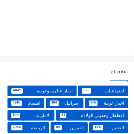
الاقسام
اجتماعيات
اخبار عالمية وعربية
4849
925
اخبار عربية
اسرائيل
اقتصاد
1246
384
146
الاطفال وحديثى الولادة
الامارات
344
81
التعليم
التموين
الرياضة
2066
89
1392