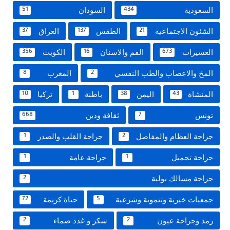
السعودية
السودان
51
434
الشئون الاجتماعية
الطقس
العراق
37
137
21
العسيرات
الفم والاسنان
الكويت
356
16
673
المخ والاعصاب والطب النفسي
المغرب
8
2
المنشاة
اليمن
باطنة
تركيا
10
1
38
43
تونس
ثقافة ودين
668
7
جراحة العظام والمفاصل
جراحة القلب والصدر
1
2
جراحة تجميل
جراحة عامة
1
1
جراحة مسالك بولية
2
جمعيات خيرية وتنموية وشرعية
حياة كريمة
72
5
رمد وجراحة عيون
سكر و غدد صماء
2
2