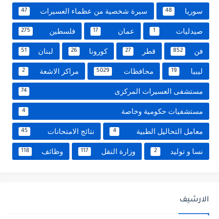
سوريا
سيرة شخصية من عظماء العسيرات
47
48
صيدليات
عمان
فلسطين
275
17
1
فن
قطر
كورونا
لبنان
51
26
27
852
ليبيا
محافظات
مراكز الاشعة
2
5029
19
مستشفى العسيرات المركزى
74
مستشفيات حكومية وخاصة
4
معامل التحاليل الطبية
نتائج الامتحانات
45
4
نسا و توليد
وزارة النقل
وظائف
118
117
2
الارشيف