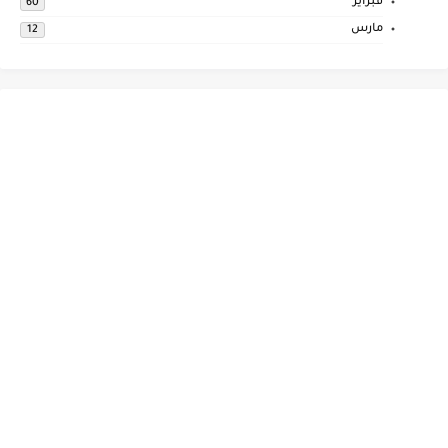
فبراير
60
مارس
12