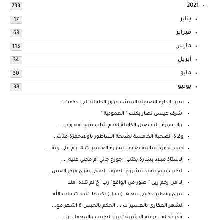
2021
733
يناير
17
فبراير
68
مارس
115
أبريل
34
مايو
30
يونيو
38
مدير الإدارة الصحية بالمنشاه يزور الطفلة التي حكمت...
اشرف عيسى نصار يكتب " العمودية "
اولادحمزة| التفاصيل الكاملة لقيام شاب بذبح امه واب...
وفاة الضحية الخامسة لمذبحة الساطور باولادحمزة متاث...
حبس جورج سلامة صاحب مجزرة العسيرات 4 ايام على زمة ...
الاستاذ ميلاد بشارة يكتب : جورج جاني أم مجني عليه ...
الطيب يتابع تنفيذ مشروع الصرف الصحى بقرى مركز العس...
إلا من رحم ربى " صور من الواقع" رب أخ لم تلده أمك
سري وخطير حكايتى معاها (مقال) يكتبها. شحات خلف الله
الشهر العقارى بالعسيرات ... الحكم بالحبس 6 اشهر مع...
اقذر تحالف عرفته البشرية " بين الطبيب والمعمل او ا...