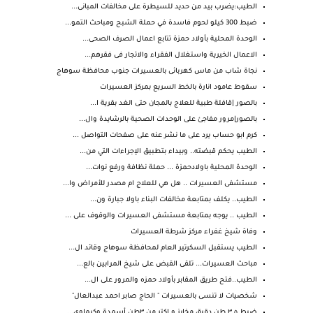
الطيب:يضرب بيد من حديد للسيطرة على مخالفات المبانى...
ضبط 300 كيلو لحوم فاسدة في حملة الشبح ومباحث التمو...
الوحدة المحلية بأولاد حمزة تتابع اعمال الصرف الصحى...
الاعمال الخيرية واستغلال الفقراء والاتجار فى فقرهم...
نجاة شاب من ماس كهربائى بالعسيرات جنوب محافظة سوهاج
سقوط عامود انارة بالخط السريع بمركز العسيرات
بالصور |قافلة طبية للعلاج بالمجان حتى الغد بقرية ا...
بالصور|مرور مفاجئ على الوحدات الصحية بالرشايدة وال...
كرم ابو حساب يرد على ما نشر عنه على صفحات التواصل ...
الطيب يحكم قبضته.. وبيداء بتطبيق الإجراءات التي من...
الوحدة المحلية باولادحمزة ... حملة نظافة ورفع نوات...
مستشفى العسيرات .. هل هي للعلاج ام مصدر للأمراض وا...
الطيب.. يكلف بمتابعة مخالفات البناء باولا جبارة ون...
الطيب .. يوجه بمتابعة مستشفى العسيرات والوقوف على ...
وفاة شيخ غفراء مركز شرطة العسيرات
الطيب يستقبل السكرتير العام لمحافظة سوهاج وقائد ال...
مباحث العسيرات... تلقى القبض على شيخ المرابين بالع...
الطيب..فتح طريق المقابر بأولاد حمزه والمرور على ال...
شخصيات لا تنسى بالعسيرات " الحاج صابر احمد عبدالعال"
ضبط ٣.٥ طن دقيق مخابز و اكتر من ٣طن أسمدة وكيماوي...