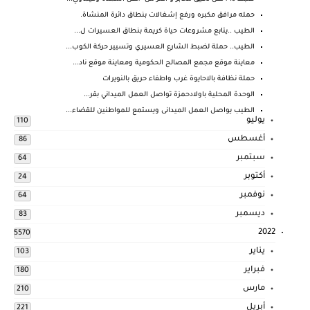
حمله مرافق مكبره ورفع إشغالات بنطاق دائرة المنشاة.
الطيب ..يتابع مشروعات حياة كريمة بنطاق العسيرات ل...
الطيب.. حملة لضبط الشارع العسيري وتسيير حركة الكوب...
معاينة موقع مجمع المصالح الحكومية ومعاينة موقع ناد...
حملة نظافة بالاحايوة غرب واطفاء حريق بالنويرات
الوحدة المحلية باولادحمزة تواصل العمل الميداني بقر...
الطيب يواصل العمل الميدانى ويستمع للمواطنين للقضاء...
يوليو
110
أغسطس
86
سبتمبر
64
أكتوبر
24
نوفمبر
64
ديسمبر
83
2022
5570
يناير
103
فبراير
180
مارس
210
أبريل
221