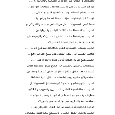
بالصور|مرور مفاجئ على الوحدات الصحية بالرشايدة وال...
كرم ابو حساب يرد على ما نشر عنه على صفحات التواصل ...
الطيب يحكم قبضته.. وبيداء بتطبيق الإجراءات التي من...
الوحدة المحلية باولادحمزة ... حملة نظافة ورفع نوات...
مستشفى العسيرات .. هل هي للعلاج ام مصدر للأمراض وا...
الطيب.. يكلف بمتابعة مخالفات البناء باولا جبارة ون...
الطيب .. يوجه بمتابعة مستشفى العسيرات والوقوف على ...
وفاة شيخ غفراء مركز شرطة العسيرات
الطيب يستقبل السكرتير العام لمحافظة سوهاج وقائد ال...
مباحث العسيرات... تلقى القبض على شيخ المرابين بالع...
الطيب..فتح طريق المقابر بأولاد حمزه والمرور على ال...
شخصيات لا تنسى بالعسيرات " الحاج صابر احمد عبدالعال"
ضبط ٣.٥ طن دقيق مخابز و اكتر من ٣طن أسمدة وكيماوي...
حمله مرافق مكبره ورفع إشغالات بنطاق دائرة المنشاة.
الطيب ..يتابع مشروعات حياة كريمة بنطاق العسيرات ل...
الطيب.. حملة لضبط الشارع العسيري وتسيير حركة الكوب...
معاينة موقع مجمع المصالح الحكومية ومعاينة موقع ناد...
حملة نظافة بالاحايوة غرب واطفاء حريق بالنويرات
الوحدة المحلية باولادحمزة تواصل العمل الميداني بقر...
الطيب يواصل العمل الميدانى ويستمع للمواطنين للقضاء...