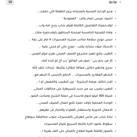
يونيو
38
مدير الإدارة الصحية بالمنشاه يزور الطفلة التي حكمت...
اشرف عيسى نصار يكتب " العمودية "
اولادحمزة| التفاصيل الكاملة لقيام شاب بذبح امه واب...
وفاة الضحية الخامسة لمذبحة الساطور باولادحمزة متاث...
حبس جورج سلامة صاحب مجزرة العسيرات 4 ايام على زمة ...
الاستاذ ميلاد بشارة يكتب : جورج جاني أم مجني عليه ...
الطيب يتابع تنفيذ مشروع الصرف الصحى بقرى مركز العس...
إلا من رحم ربى " صور من الواقع" رب أخ لم تلده أمك
سري وخطير حكايتى معاها (مقال) يكتبها. شحات خلف الله
الشهر العقارى بالعسيرات ... الحكم بالحبس 6 اشهر مع...
اقذر تحالف عرفته البشرية " بين الطبيب والمعمل او ا...
الطيب:يضرب بيد من حديد للسيطرة على مخالفات المبانى...
ضبط 300 كيلو لحوم فاسدة في حملة الشبح ومباحث التمو...
الوحدة المحلية بأولاد حمزة تتابع اعمال الصرف الصحى...
الاعمال الخيرية واستغلال الفقراء والاتجار فى فقرهم...
نجاة شاب من ماس كهربائى بالعسيرات جنوب محافظة سوهاج
سقوط عامود انارة بالخط السريع بمركز العسيرات
بالصور |قافلة طبية للعلاج بالمجان حتى الغد بقرية ا...