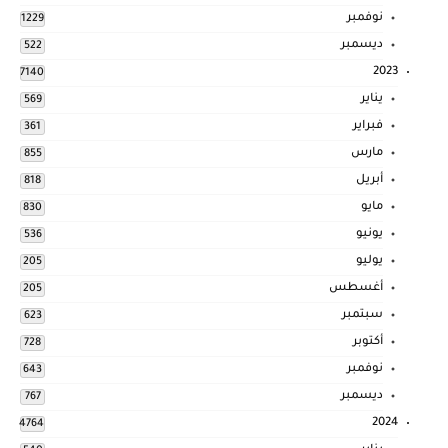
نوفمبر
1229
ديسمبر
522
2023
7140
يناير
569
فبراير
361
مارس
855
أبريل
818
مايو
830
يونيو
536
يوليو
205
أغسطس
205
سبتمبر
623
أكتوبر
728
نوفمبر
643
ديسمبر
767
2024
4764