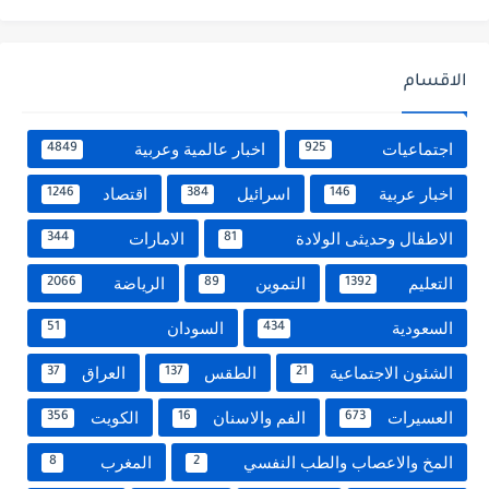
الاقسام
اجتماعيات
اخبار عالمية وعربية
4849
925
اخبار عربية
اسرائيل
اقتصاد
1246
384
146
الاطفال وحديثى الولادة
الامارات
344
81
التعليم
التموين
الرياضة
2066
89
1392
السعودية
السودان
51
434
الشئون الاجتماعية
الطقس
العراق
37
137
21
العسيرات
الفم والاسنان
الكويت
356
16
673
المخ والاعصاب والطب النفسي
المغرب
8
2