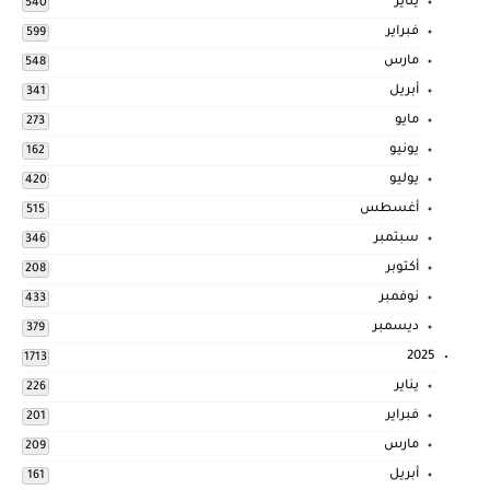
يناير
540
فبراير
599
مارس
548
أبريل
341
مايو
273
يونيو
162
يوليو
420
أغسطس
515
سبتمبر
346
أكتوبر
208
نوفمبر
433
ديسمبر
379
2025
1713
يناير
226
فبراير
201
مارس
209
أبريل
161