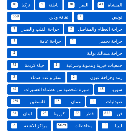
المنشاة
اليمن
باطنة
تركيا
10
1
38
43
تونس
ثقافة ودين
668
7
جراحة العظام والمفاصل
جراحة القلب والصدر
1
2
جراحة تجميل
جراحة عامة
1
1
جراحة مسالك بولية
2
جمعيات خيرية وتنموية وشرعية
حياة كريمة
72
5
رمد وجراحة عيون
سكر و غدد صماء
2
2
سوريا
سيرة شخصية من عظماء العسيرات
47
48
صيدليات
عمان
فلسطين
275
17
1
فن
قطر
كورونا
لبنان
51
26
27
852
ليبيا
محافظات
مراكز الاشعة
2
5029
19