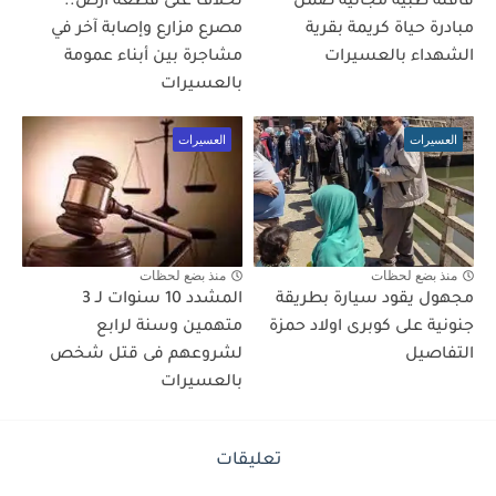
قافلة طبية مجانية ضمن
لخلاف على قطعة أرض..
مبادرة حياة كريمة بقرية
مصرع مزارع وإصابة آخر في
الشهداء بالعسيرات
مشاجرة بين أبناء عمومة
بالعسيرات
العسيرات
العسيرات
منذ بضع لحظات
منذ بضع لحظات
مجهول يقود سيارة بطريقة
المشدد 10 سنوات لـ 3
جنونية على كوبرى اولاد حمزة
متهمين وسنة لرابع
التفاصيل
لشروعهم فى قتل شخص
بالعسيرات
تعليقات