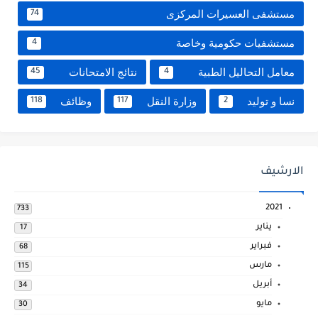
مستشفى العسيرات المركزى
74
مستشفيات حكومية وخاصة
4
معامل التحاليل الطبية
نتائج الامتحانات
45
4
نسا و توليد
وزارة النقل
وظائف
118
117
2
الارشيف
2021
733
يناير
17
فبراير
68
مارس
115
أبريل
34
مايو
30