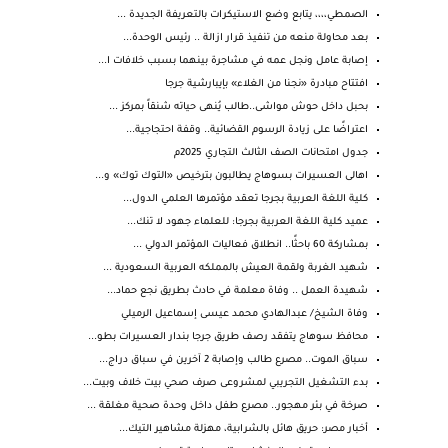
الصمطي،،،، يتابع وضع الاستيكرات بالتعريفة الجديدة ...
بعد محاولة منعه من تنفيذ قرار ازالة .. رئيس الوحدة...
إصابة عامل ونجل عمه في مشاجرة بينهما بسبب خلافات ا...
افتتاح مبادرة «نجنا من الغلاء» بإيبارشية جرجا
بحبل داخل حوش مواشى..طالب يُنهى حياته شنقاً بمركز ...
اعتراضًا على زيادة الرسوم القضائية.. وقفة احتجاجية...
جدول امتحانات الصف الثالث التجاري 2025م
اهالى العسيرات بسوهاج يطالبون بترخيص «التوك توك» و...
كلية اللغة العربية بجرجا تعقد مؤتمرها العلمي الدول...
عميد كلية اللغة العربية بجرجا: للعلماء جهود لا تنك...
بمشاركة 60 باحثًا.. انطلاق فعاليات المؤتمر الدولي ...
شهيد الغربة ولقمة العيش بالمملكه العربية السعودية ...
شهيدة العمل .. وفاة معلمة في حادث بطريق نجع حماد...
وفاة الشيخ/ عبدالهادي محمد عيسى إسماعيل الرميلي
محافظ سوهاج يتفقد رصف طريق جرجا بندار العسيرات بطو...
سباق الموت.. مصرع طالب وإصابة 2 آخرين في سباق دراج...
بدء التشغيل التجريبي لمشروعى صرف صحي بيت خلاف وبيت...
صرخة في بئر مهجور.. مصرع طفل داخل وحدة صحية مغلقة ...
أخبار مصر: حريق هائل بالشرابية، مهزلة مشاهير التيك...