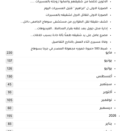
الاخوين تخلصا من شقيقهم واصابوا زوجته بالعسيرات .....
الصورة الاولى ل "ابراهيم " قتيل العسيرات اليوم
الصورة الاولى للقاتل الاول لشقيقه بالعسيرات
كشف حقيقة نقل الطؤارى من مستشفى سوهاج الجامعى داخل...
إدارة محل جويل بعد غلقه بقرار المحافظ ..الفيديوهات...
مصرع عامل على يد شقيقه طعنًا بآلة حادة بسبب خلافات...
وفاة عسيرى اثناء العمل بالخارج التفاصيل
ضبط 583 «عبوة خمور» مجهولة المصدر في جرجا بسوهاج
مايو
220
يونيو
137
يوليو
126
أغسطس
130
سبتمبر
45
أكتوبر
93
نوفمبر
105
ديسمبر
60
2026
155
يناير
83