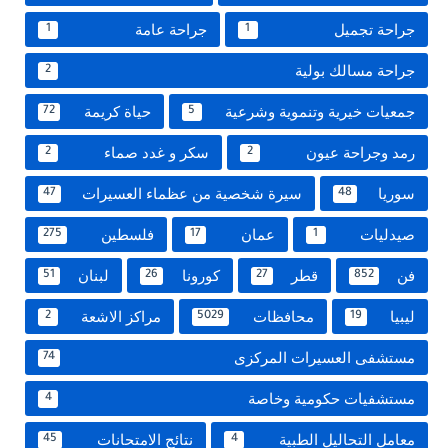
جراحة تجميل
جراحة عامة
1
1
جراحة مسالك بولية
2
جمعيات خيرية وتنموية وشرعية
حياة كريمة
72
5
رمد وجراحة عيون
سكر و غدد صماء
2
2
سوريا
سيرة شخصية من عظماء العسيرات
47
48
صيدليات
عمان
فلسطين
275
17
1
فن
قطر
كورونا
لبنان
51
26
27
852
ليبيا
محافظات
مراكز الاشعة
2
5029
19
مستشفى العسيرات المركزى
74
مستشفيات حكومية وخاصة
4
معامل التحاليل الطبية
نتائج الامتحانات
45
4