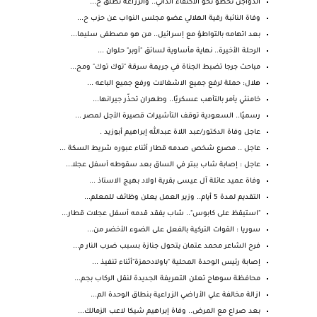
الدواجن تخطو نحو الاكتفاء الذاتي.. والزراعة تطلق خ...
وفاة النائبة رقية الهلالي عضو مجلس النواب عن حزب ح...
بعد اتهامه بالتواطؤ مع إسرائيل.. من هو مصطفى سليما...
الرحلة الأخيرة.. نهاية مأساوية لسائق "أوبر" حلوان ...
مباحث جرجا تضبط الجناة في جريمة سرقة "توك توك" ومح...
هلال: حملة لرفع جميع الاشغالات ورفع جميع الباعه ...
خامنئي يأمر بالتأهب عسكريًا.. وطهران تحذّر جيرانها...
رسميًا.. السعودية توقف التأشيرات قصيرة الأجل لمصر ...
عاجل وفاة الدكتور/عبد اللاة عبدالله إبراهيم أبوزيد .
عاجل .. مصرع شخص صدمه قطار أثناء عبوره شريط السكة ...
عاجل : إصابة شاب ببتر في الساق بعد سقوطه أسفل عجلا...
وفاة عميد عائلة آل عيسى بقرية اولاد بهيج الاستاذ ...
التقديم لمدة 5 أيام.. وزير العمل يعلن وظائف للمعلم...
"استيقظ على كابوس".. شاب يفقد قدمه أسفل عجلات قطار...
سوريا : القوات التركية بالفعل على الضوء الأخضر من...
فرح الشاعر محمد عتمان يتحول جنازة بسبب ضرب النار م...
إصابة رئيس الوحدة المحلية "باولادحمزة"أثناء تنفيذ ...
محافظة سوهاج تعلن التعريفة الجديدة لنقل الركاب بجم...
ازالة مخالفة علي الأراضي الزراعية بنطاق الوحدة الم...
بعد صراع مع المرض.. وفاة إبراهيم شيكا لاعب الزمالك...