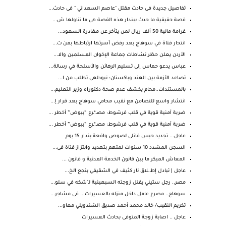
تفاصيل جديدة فى حادث مقتل "عاصم السعداتي " فى حادث...
قصة حقيقية ما حدث ببندار هذه القصة هى ما تناولها ش...
غرامة مالية 50 ألف ريال لمن يتأخر عن مغادرة السعود...
انتحار فتاة في سوهاج بعد رفض أسرتها ارتباطها بمن ت...
الأردن يعلن حظر نشاطات جماعة الإخوان المسلمين والا...
عباس يدعو حماس إلى تسليم الرهائن والأسلحة في رسالة...
تصاعد الأزمة بين الهند وباكستان: نيودلهي تطلب من ا...
بالمستندات..محام يكشف عدم صحة دكتوراه وزير التعليم...
انتشار واسع للتضامن مع نقيب محامي سوهاج بعد قرار إ...
ضربة أمنية قوية في قلب فرشوط: مصـ*ـرع “بيوض” أخطر ...
ضربة أمنية قوية في قلب فرشوط: مصـ*ـرع “بيوض” أخطر ...
عاجل... تجديد حبس قاتلى لصوص واقعة بندار 15 يوم
السجن المشدد 10 سنوات لمتهم بتهديد وابتزاز فتاة فى...
المعاش المبكر ما بين قانون الخدمة المدنية و قانون ...
عاجل | تبادل إطـ ـلاق نار كثيف في الشقيفي بنجع الخ...
مصر.. رجل ستيني يقتل زوجته السبعينية لـ"شكه في سلو...
سوهاج.. مصرع عامل داخل منزله بالعسيرات .. فى مشاجر...
تكريم النقيب/ خالد محمد أحمد صديق الشندويلي معاو...
عاجل .. اصابة زوجة المتوفى بحادث العسيرات