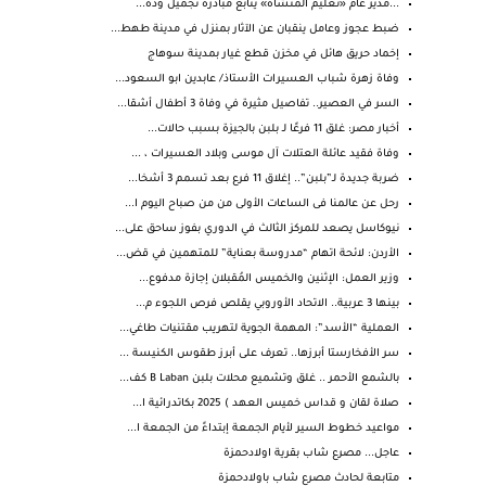
...مدير عام «تعليم المنشاه» يتابع مبادرة تجميل وده...
ضبط عجوز وعامل ينقبان عن الآثار بمنزل في مدينة طهط...
إخماد حريق هائل في مخزن قطع غيار بمدينة سوهاج
وفاة زهرة شباب العسيرات الأستاذ/ عابدين ابو السعود...
السر في العصير.. تفاصيل مثيرة في وفاة 3 أطفال أشقا...
أخبار مصر: غلق 11 فرعًا لـ بلبن بالجيزة بسبب حالات...
وفاة فقيد عائلة العتلات آل موسى وبلاد العسيرات ، ...
ضربة جديدة لـ”بلبن”.. إغلاق 11 فرع بعد تسمم 3 أشخا...
رحل عن عالمنا فى الساعات الأولى من من صباح اليوم ا...
نيوكاسل يصعد للمركز الثالث في الدوري بفوز ساحق على...
الأردن: لائحة اتهام “مدروسة بعناية” للمتهمين في قض...
وزير العمل: الإثنين والخميس المُقبلان إجازة مدفوع...
بينها 3 عربية.. الاتحاد الأوروبي يقلص فرص اللجوء م...
العملية “الأسد”: المهمة الجوية لتهريب مقتنيات طاغي...
سر الأفخارستا أبرزها.. تعرف على أبرز طقوس الكنيسة ...
بالشمع الأحمر .. غلق وتشميع محلات بلبن B Laban كف...
صلاة لقان و قداس خميس العهد ) 2025 بكاتدرائية ا...
مواعيد خطوط السير لأيام الجمعة إبتداءً من الجمعة ا...
عاجل... مصرع شاب بقرية اولادحمزة
متابعة لحادث مصرع شاب باولادحمزة