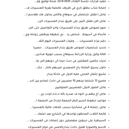
تنفيذ قرارات جلسة الثلاثاء 22/4/2025 صحة توقيع وم...
إصابة شاب بطلق ناري في ظروف غامضة بقرية العسيرات ف...
عاجل | مقتل شخصان في سوهاج والأمن يحاول فك طلاسم ا...
عاجل الان مقتل اثنين على طريق بندار العسيرات الزر...
صور لصوص طريق بنداء العسيرات واخر التفاصيل حتى الان
مأساة في أسيوط.. شخص يذ .. بح شقيقه ويطعن زوجته وي...
دفتر عزاء العسيرات .... وفيات العسيرات اليوم الثلا...
تحديد شخصيات لصوص طريق بندار العسيرات .. حصريا
اقالة وكيل وزارة الزراعة بسوهاج بسبب تبوير4 فدادين...
تحرك جثامين المقتلين في حدث جرجا الي ذويهم الان وا...
حاول يسرق المكنة راح الصعيدي ضربهم بالنار .. جـثتـ...
تشيع جثمان المجني عليه الاول في حادثة بندار
مصرع 12 شخصا بينهم 10 مصريين في حادث تصادم بين أجد...
عاجل الصور الاولى للمصريين المتوفيين
عاجل اخ يطعـ.ـن اخوه ف صدره بأله حـ.ـاده اودت بح...
مواعيد خطوط السير لأيام الجمعة إبتداءً من الجمعة ا...
عاجل..إصابة 4 في مشاجرة بسبب خلافات مالية بالعسيرا...
قائمة الكلاب المحظور تواجدها في الشارع بعد اعتماد ...
السيطرة على حريقين منفصلين دون إصابات فى العسيرات ...
الاسم والصورة لقتيل حادث بنداربالامس من مركز العسيرات