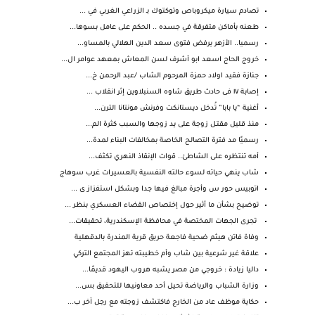
تصادم سيارة ميكروباص وتوكتوك بـ الزراعي الغربي في ...
طعنه بأماكن متفرقة في جسده .. الحكم على عامل بسوها...
رسميا.. الأزهر يرفض فتوى سعد الدين الهلالي بالمساو...
خروج الحاج اسعد ابو أشرف لسن المعاش بمعهد عوامر ال...
جنازة فقيد اولاد حمزة المرحوم الشاب /عبد الرحمن خ...
إصابة ١٧ فى حادث طريق شاوه السنبلاوين إثر انقلاب ...
أغنية “يا بابا” تُدخل ديستانكت وفرنش مونتانا الترن...
منذ قليل مقتـل زوجة على يد زوجها والسبب كثرة الم...
رسميًا مد فترة التصالح الخاصة بمخالفات البناء لمدة...
أمه تنتظره على الشاطئ.. قوات الإنقاذ النهري تكثف...
شاب ينهي حياته لسوء حالته النفسية بالعسيرات غرب سوهاج
اتوبيس حور س وأجرة مبالغ فيها جدا وبشكل استفزاز ى ...
توضيح بشأن ما أثير حول إختصاص القضاء العسكري بنظر ...
تجرى الجهات المختصة في محافظة الإسكندرية، تحقيقات...
وفاة فاتن هيثم ضحية فاجعة حريق قرية المندرة بالدقهلية
علاقة غير شرعية بين شاب وأم خطيبته تهز المجتمع التركي
داليا زيادة : خروجي من مصر يشبه هروب اليهود قديمًا...
وزارة الشباب والرياضة تحيل أحد معاونيها للتحقيق بس...
حكاية موظف عاد من الخارج فاكتشف زوجته مع رجل آخر ب...