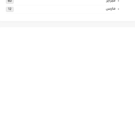
فبراير
60
مارس
12