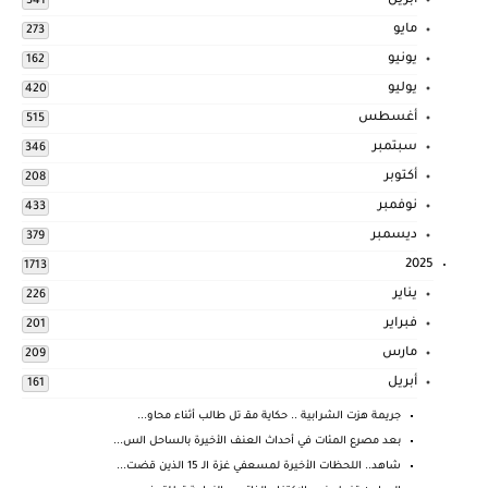
أبريل
341
مايو
273
يونيو
162
يوليو
420
أغسطس
515
سبتمبر
346
أكتوبر
208
نوفمبر
433
ديسمبر
379
2025
1713
يناير
226
فبراير
201
مارس
209
أبريل
161
جريمة هزت الشرابية .. حكاية مقـ تل طالب أثناء محاو...
بعد مصرع المئات في أحداث العنف الأخيرة بالساحل الس...
شاهد.. اللحظات الأخيرة لمسعفي غزة الـ 15 الذين قضت...