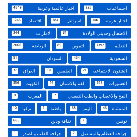
اجتماعيات
اخبار عالمية وعربية
4849
925
اخبار عربية
اسرائيل
اقتصاد
1246
384
146
الاطفال وحديثى الولادة
الامارات
344
81
التعليم
التموين
الرياضة
2066
89
1392
السعودية
السودان
51
434
الشئون الاجتماعية
الطقس
العراق
37
137
21
العسيرات
الفم والاسنان
الكويت
356
16
673
المخ والاعصاب والطب النفسي
المغرب
8
2
المنشاة
اليمن
باطنة
تركيا
10
1
38
43
تونس
ثقافة ودين
668
7
جراحة العظام والمفاصل
جراحة القلب والصدر
1
2