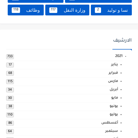
نسا و توليد
وزارة النقل
وظائف
118
117
2
الارشيف
2021
733
يناير
17
فبراير
68
مارس
115
أبريل
34
مايو
30
يونيو
38
يوليو
110
أغسطس
86
سبتمبر
64