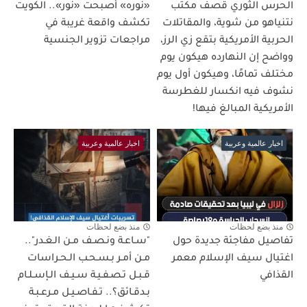
الحرس الثوري قصف مكتب
«نوره» أصبحت «نور».. الكويت
نتنياهو من شوية، والمقاتلات
تكشف واقعة غريبة في
الحربية الأمريكية بتقع زي الرز،
مراجعات تزوير الجنسية
وواضح إن النهارده هيكون يوم
مختلف تمامًا، وهيكون أول يوم
نشوف فيه انكسار للغطرسة
الأمريكية المبالغ فيها!
اخبار عالمية وعربية
اخبار عالمية وعربية
منذ بضع لحظات
منذ بضع لحظات
تفاصيل مفاجئة جديدة حول
"سـاعـة ونـصـف مـن الـغـدر"..
اغتيال سيف الإسلام معمر
مـن أمـر بـسـحـب الـحـراسات
القذافي
قـبـل تـصـفـيـة سـيـف الـإسـلـام
بـدقـائق؟.. تـفـاصـيـل مـرعـبـة