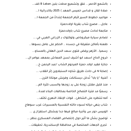
بالشمع الأحمر .. غلق وتشميع محلات بلبن B Laban كف...
صلاة لقان و قداس خميس العهد ) 2025 بكاتدرائية ا...
مواعيد خطوط السير لأيام الجمعة إبتداءً من الجمعة ا...
عاجل... مصرع شاب بقرية اولادحمزة
متابعة لحادث مصرع شاب باولادحمزة
تصادم سيارة ميكروباص وتوكتوك بـ الزراعي الغربي في ...
طعنه بأماكن متفرقة في جسده .. الحكم على عامل بسوها...
رسميا.. الأزهر يرفض فتوى سعد الدين الهلالي بالمساو...
خروج الحاج اسعد ابو أشرف لسن المعاش بمعهد عوامر ال...
جنازة فقيد اولاد حمزة المرحوم الشاب /عبد الرحمن خ...
إصابة ١٧ فى حادث طريق شاوه السنبلاوين إثر انقلاب ...
أغنية “يا بابا” تُدخل ديستانكت وفرنش مونتانا الترن...
منذ قليل مقتـل زوجة على يد زوجها والسبب كثرة الم...
رسميًا مد فترة التصالح الخاصة بمخالفات البناء لمدة...
أمه تنتظره على الشاطئ.. قوات الإنقاذ النهري تكثف...
شاب ينهي حياته لسوء حالته النفسية بالعسيرات غرب سوهاج
اتوبيس حور س وأجرة مبالغ فيها جدا وبشكل استفزاز ى ...
توضيح بشأن ما أثير حول إختصاص القضاء العسكري بنظر ...
تجرى الجهات المختصة في محافظة الإسكندرية، تحقيقات...