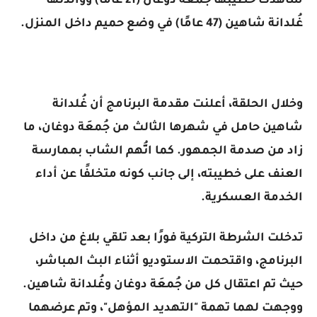
شاهدت خطيبها جُمعَة دوغان (21 عامًا) ووالدتها
غُلدانة شاهين (47 عامًا) في وضع حميم داخل المنزل.
وخلال الحلقة، أعلنت مقدمة البرنامج أن غُلدانة
شاهين حامل في شهرها الثالث من جُمعَة دوغان، ما
زاد من صدمة الجمهور. كما اتُّهم الشاب بممارسة
العنف على خطيبته، إلى جانب كونه متخلفًا عن أداء
الخدمة العسكرية.
تدخلت الشرطة التركية فورًا بعد تلقي بلاغ من داخل
البرنامج، واقتحمت الاستوديو أثناء البث المباشر،
حيث تم اعتقال كل من جُمعَة دوغان وغُلدانة شاهين.
ووجهت لهما تهمة "التهديد المؤهل"، وتم عرضهما