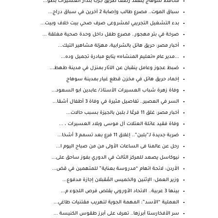
محافظ سوهاج يتفقد رصف طريق جرجا بندار العسيرات بطو...
سباق الموت.. مصرع طالب وإصابة 2 آخرين في سباق دراج...
بدء التشغيل التجريبي لمشروعى صرف صحي بيت خلاف وبيت...
صرخة في بئر مهجور.. مصرع طفل داخل وحدة صحية مغلقة ...
أخبار مصر: حريق هائل بالشرابية، مهزلة مشاهير التيك...
...مدير عام «تعليم المنشاه» يتابع مبادرة تجميل وده...
ضبط عجوز وعامل ينقبان عن الآثار بمنزل في مدينة طهط...
إخماد حريق هائل في مخزن قطع غيار بمدينة سوهاج
وفاة زهرة شباب العسيرات الأستاذ/ عابدين ابو السعود...
السر في العصير.. تفاصيل مثيرة في وفاة 3 أطفال أشقا...
أخبار مصر: غلق 11 فرعًا لـ بلبن بالجيزة بسبب حالات...
وفاة فقيد عائلة العتلات آل موسى وبلاد العسيرات ، ...
ضربة جديدة لـ”بلبن”.. إغلاق 11 فرع بعد تسمم 3 أشخا...
رحل عن عالمنا فى الساعات الأولى من من صباح اليوم ا...
نيوكاسل يصعد للمركز الثالث في الدوري بفوز ساحق على...
الأردن: لائحة اتهام “مدروسة بعناية” للمتهمين في قض...
وزير العمل: الإثنين والخميس المُقبلان إجازة مدفوع...
بينها 3 عربية.. الاتحاد الأوروبي يقلص فرص اللجوء م...
العملية “الأسد”: المهمة الجوية لتهريب مقتنيات طاغي...
سر الأفخارستا أبرزها.. تعرف على أبرز طقوس الكنيسة ...