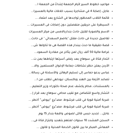
مواعيد خطوط السير لأيام الجمعة إبتداءً من الجمعة ا...
عاجل..إصابة 4 في مشاجرة بسبب خلافات مالية بالعسيرا...
قائمة الكلاب المحظور تواجدها في الشارع بعد اعتماد ...
السيطرة على حريقين منفصلين دون إصابات فى العسيرات ...
الاسم والصورة لقتيل حادث بنداربالامس من مركز العسيرات
تفاصيل جديدة فى حادث مقتل "عاصم السعداتي " فى حادث...
قصة حقيقية ما حدث ببندار هذه القصة هى ما تناولها ش...
غرامة مالية 50 ألف ريال لمن يتأخر عن مغادرة السعود...
انتحار فتاة في سوهاج بعد رفض أسرتها ارتباطها بمن ت...
الأردن يعلن حظر نشاطات جماعة الإخوان المسلمين والا...
عباس يدعو حماس إلى تسليم الرهائن والأسلحة في رسالة...
تصاعد الأزمة بين الهند وباكستان: نيودلهي تطلب من ا...
بالمستندات..محام يكشف عدم صحة دكتوراه وزير التعليم...
انتشار واسع للتضامن مع نقيب محامي سوهاج بعد قرار إ...
ضربة أمنية قوية في قلب فرشوط: مصـ*ـرع “بيوض” أخطر ...
ضربة أمنية قوية في قلب فرشوط: مصـ*ـرع “بيوض” أخطر ...
عاجل... تجديد حبس قاتلى لصوص واقعة بندار 15 يوم
السجن المشدد 10 سنوات لمتهم بتهديد وابتزاز فتاة فى...
المعاش المبكر ما بين قانون الخدمة المدنية و قانون ...