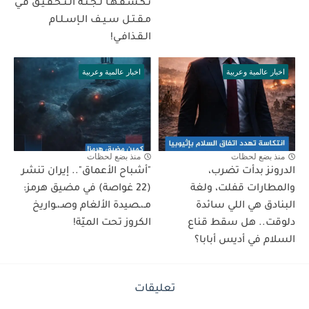
تـكـشـفـهـا لـجـنـة الـتـحـقـيـق فـي
مـقـتـل سـيـف الـإسـلـام
الـقـذافـي!
اخبار عالمية وعربية
اخبار عالمية وعربية
منذ بضع لحظات
منذ بضع لحظات
الدرونز بدأت تضرب،
"أشباح الأعماق".. إيران تنشر
والمطارات قفلت، ولغة
(22 غواصة) في مضيق هرمز:
البنادق هي اللي سائدة
مـ،ـصيدة الألغام وصـ،ـواريخ
دلوقت.. هل سقط قناع
الكروز تحت الميّة!
السلام في أديس أبابا؟
تعليقات