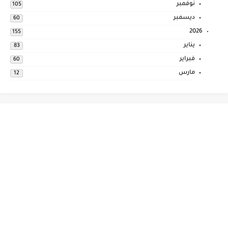
نوفمبر
105
ديسمبر
60
2026
155
يناير
83
فبراير
60
مارس
12