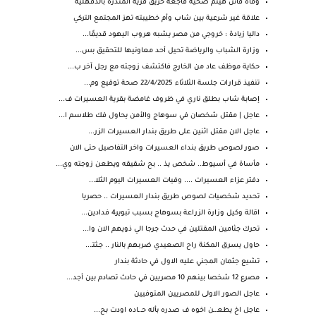
وفاة فاتن هيثم ضحية فاجعة حريق قرية المندرة بالدقهلية
علاقة غير شرعية بين شاب وأم خطيبته تهز المجتمع التركي
داليا زيادة : خروجي من مصر يشبه هروب اليهود قديمًا...
وزارة الشباب والرياضة تحيل أحد معاونيها للتحقيق بس...
حكاية موظف عاد من الخارج فاكتشف زوجته مع رجل آخر ب...
تنفيذ قرارات جلسة الثلاثاء 22/4/2025 صحة توقيع وم...
إصابة شاب بطلق ناري في ظروف غامضة بقرية العسيرات ف...
عاجل | مقتل شخصان في سوهاج والأمن يحاول فك طلاسم ا...
عاجل الان مقتل اثنين على طريق بندار العسيرات الزر...
صور لصوص طريق بنداء العسيرات واخر التفاصيل حتى الان
مأساة في أسيوط.. شخص يذ .. بح شقيقه ويطعن زوجته وي...
دفتر عزاء العسيرات .... وفيات العسيرات اليوم الثلا...
تحديد شخصيات لصوص طريق بندار العسيرات .. حصريا
اقالة وكيل وزارة الزراعة بسوهاج بسبب تبوير4 فدادين...
تحرك جثامين المقتلين في حدث جرجا الي ذويهم الان وا...
حاول يسرق المكنة راح الصعيدي ضربهم بالنار .. جـثتـ...
تشيع جثمان المجني عليه الاول في حادثة بندار
مصرع 12 شخصا بينهم 10 مصريين في حادث تصادم بين أجد...
عاجل الصور الاولى للمصريين المتوفيين
عاجل اخ يطعـ.ـن اخوه ف صدره بأله حـ.ـاده اودت بح...