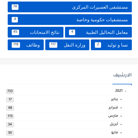
مستشفى العسيرات المركزى
74
مستشفيات حكومية وخاصة
4
معامل التحاليل الطبية
نتائج الامتحانات
45
4
نسا و توليد
وزارة النقل
وظائف
118
117
2
الارشيف
2021
733
يناير
17
فبراير
68
مارس
115
أبريل
34
مايو
30