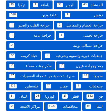
المنشاة
اليمن
باطنة
تركيا
10
1
38
43
تونس
ثقافة ودين
668
7
جراحة العظام والمفاصل
جراحة القلب والصدر
1
2
جراحة تجميل
جراحة عامة
1
1
جراحة مسالك بولية
2
جمعيات خيرية وتنموية وشرعية
حياة كريمة
72
5
رمد وجراحة عيون
سكر و غدد صماء
2
2
سوريا
سيرة شخصية من عظماء العسيرات
47
48
صيدليات
عمان
فلسطين
275
17
1
فن
قطر
كورونا
لبنان
51
26
27
852
ليبيا
محافظات
مراكز الاشعة
2
5029
19