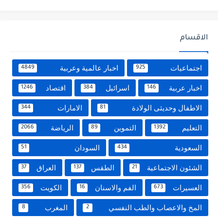
الاقسام
اجتماعيات
اخبار عالمية وعربية
4849
925
اخبار عربية
اسرائيل
اقتصاد
1246
384
146
الاطفال وحديثى الولادة
الامارات
344
81
التعليم
التموين
الرياضة
2066
89
1392
السعودية
السودان
51
434
الشئون الاجتماعية
الطقس
العراق
37
137
21
العسيرات
الفم والاسنان
الكويت
356
16
673
المخ والاعصاب والطب النفسي
المغرب
8
2