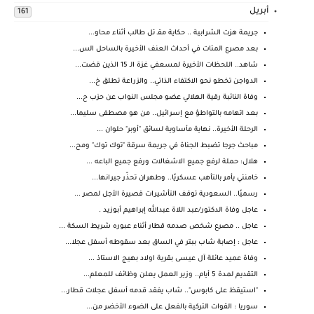
أبريل
161
جريمة هزت الشرابية .. حكاية مقـ تل طالب أثناء محاو...
بعد مصرع المئات في أحداث العنف الأخيرة بالساحل الس...
شاهد.. اللحظات الأخيرة لمسعفي غزة الـ 15 الذين قضت...
الدواجن تخطو نحو الاكتفاء الذاتي.. والزراعة تطلق خ...
وفاة النائبة رقية الهلالي عضو مجلس النواب عن حزب ح...
بعد اتهامه بالتواطؤ مع إسرائيل.. من هو مصطفى سليما...
الرحلة الأخيرة.. نهاية مأساوية لسائق "أوبر" حلوان ...
مباحث جرجا تضبط الجناة في جريمة سرقة "توك توك" ومح...
هلال: حملة لرفع جميع الاشغالات ورفع جميع الباعه ...
خامنئي يأمر بالتأهب عسكريًا.. وطهران تحذّر جيرانها...
رسميًا.. السعودية توقف التأشيرات قصيرة الأجل لمصر ...
عاجل وفاة الدكتور/عبد اللاة عبدالله إبراهيم أبوزيد .
عاجل .. مصرع شخص صدمه قطار أثناء عبوره شريط السكة ...
عاجل : إصابة شاب ببتر في الساق بعد سقوطه أسفل عجلا...
وفاة عميد عائلة آل عيسى بقرية اولاد بهيج الاستاذ ...
التقديم لمدة 5 أيام.. وزير العمل يعلن وظائف للمعلم...
"استيقظ على كابوس".. شاب يفقد قدمه أسفل عجلات قطار...
سوريا : القوات التركية بالفعل على الضوء الأخضر من...