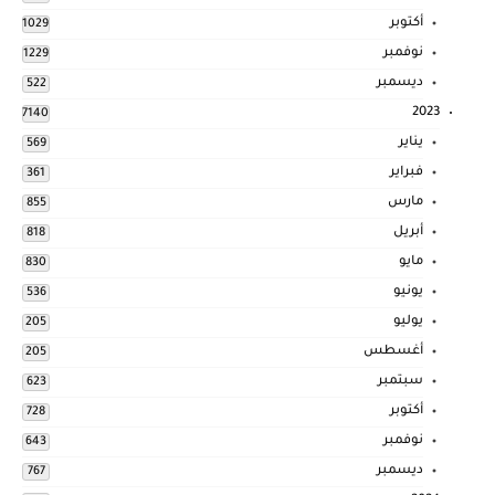
أكتوبر
1029
نوفمبر
1229
ديسمبر
522
2023
7140
يناير
569
فبراير
361
مارس
855
أبريل
818
مايو
830
يونيو
536
يوليو
205
أغسطس
205
سبتمبر
623
أكتوبر
728
نوفمبر
643
ديسمبر
767