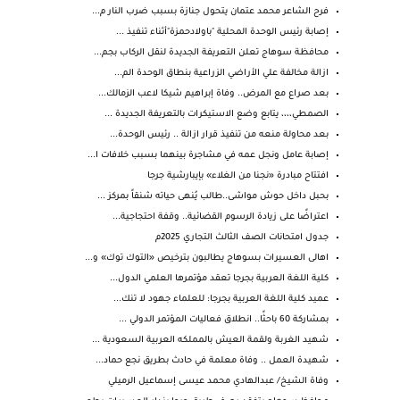
فرح الشاعر محمد عتمان يتحول جنازة بسبب ضرب النار م...
إصابة رئيس الوحدة المحلية "باولادحمزة"أثناء تنفيذ ...
محافظة سوهاج تعلن التعريفة الجديدة لنقل الركاب بجم...
ازالة مخالفة علي الأراضي الزراعية بنطاق الوحدة الم...
بعد صراع مع المرض.. وفاة إبراهيم شيكا لاعب الزمالك...
الصمطي،،،، يتابع وضع الاستيكرات بالتعريفة الجديدة ...
بعد محاولة منعه من تنفيذ قرار ازالة .. رئيس الوحدة...
إصابة عامل ونجل عمه في مشاجرة بينهما بسبب خلافات ا...
افتتاح مبادرة «نجنا من الغلاء» بإيبارشية جرجا
بحبل داخل حوش مواشى..طالب يُنهى حياته شنقاً بمركز ...
اعتراضًا على زيادة الرسوم القضائية.. وقفة احتجاجية...
جدول امتحانات الصف الثالث التجاري 2025م
اهالى العسيرات بسوهاج يطالبون بترخيص «التوك توك» و...
كلية اللغة العربية بجرجا تعقد مؤتمرها العلمي الدول...
عميد كلية اللغة العربية بجرجا: للعلماء جهود لا تنك...
بمشاركة 60 باحثًا.. انطلاق فعاليات المؤتمر الدولي ...
شهيد الغربة ولقمة العيش بالمملكه العربية السعودية ...
شهيدة العمل .. وفاة معلمة في حادث بطريق نجع حماد...
وفاة الشيخ/ عبدالهادي محمد عيسى إسماعيل الرميلي