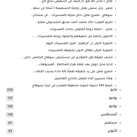
عاجل | تبادل إطـ ـلاق نار كثيف في الشقيفي بنجع الخ...
مصر.. رجل ستيني يقتل زوجته السبعينية لـ"شكه في سلو...
سوهاج.. مصرع عامل داخل منزله بالعسيرات .. فى مشاجر...
تكريم النقيب/ خالد محمد أحمد صديق الشندويلي معاو...
عاجل .. اصابة زوجة المتوفى بحادث العسيرات
الاخوين تخلصا من شقيقهم واصابوا زوجته بالعسيرات .....
الصورة الاولى ل "ابراهيم " قتيل العسيرات اليوم
الصورة الاولى للقاتل الاول لشقيقه بالعسيرات
كشف حقيقة نقل الطؤارى من مستشفى سوهاج الجامعى داخل...
إدارة محل جويل بعد غلقه بقرار المحافظ ..الفيديوهات...
مصرع عامل على يد شقيقه طعنًا بآلة حادة بسبب خلافات...
وفاة عسيرى اثناء العمل بالخارج التفاصيل
ضبط 583 «عبوة خمور» مجهولة المصدر في جرجا بسوهاج
مايو
220
يونيو
137
يوليو
126
أغسطس
130
سبتمبر
45
أكتوبر
93