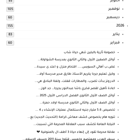
أكتوبر
93
نوفمبر
105
ديسمبر
60
2026
155
يناير
83
فبراير
60
خصومة ثأرية بالبلين تنهي حياة شاب
أوائل الصفين الأول والثاني الثانوي بمدرسة الشواولة...
غض،ب أهالي السويس..... اقتحام منزل و اعتد ى سيدة...
وكيل تعليم جرجا يكريم الأستاذ طارق مدير مدرسة أولا...
الدرونز بدأت تضرب، والمطارات قفلت، ولغة البنادق هي...
اعادة تأهيل لقصر فخري باشا عبدالنور بجرجا… جد الوز...
أوائل الصف الأول الثانوى الفصل الدراسى الأول 2025 ...
أوائل الصف الأول والثاني الثانوي مدرسة اولاد حمزة...
تخصيص 5.6 مليار جنيه لاستكمال عمليات الإنشاء بـ 4 ...
تنويه هام بخصوص كشف معاش كرامة (التحديث الجديد) بع...
النيابة العامة تكشف سبب العلاقة المحرمة التي تسببت...
علاقة محرمة تقود إلى إنهاء حياة 3 أطف.ال بالمنوفية 💔
سيف العرب ومعتصم وخميس قتلوا سنة 2011 وسيف الاسلام...