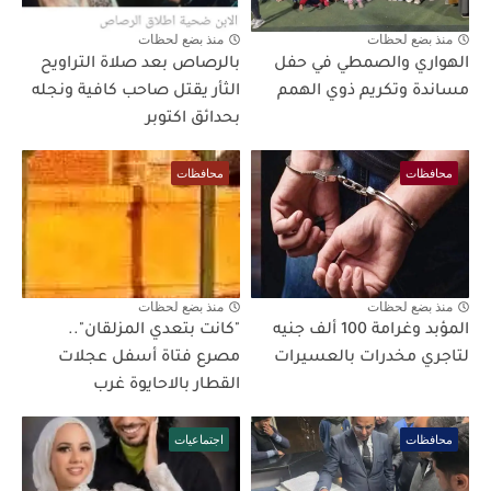
منذ بضع لحظات
منذ بضع لحظات
الهواري والصمطي في حفل
بالرصاص بعد صلاة التراويح
مساندة وتكريم ذوي الهمم
الثأر يقتل صاحب كافية ونجله
بحدائق اكتوبر
محافظات
محافظات
منذ بضع لحظات
منذ بضع لحظات
المؤبد وغرامة 100 ألف جنيه
"كانت بتعدي المزلقان"..
لتاجري مخدرات بالعسيرات
مصرع فتاة أسفل عجلات
القطار بالاحايوة غرب
محافظات
اجتماعيات