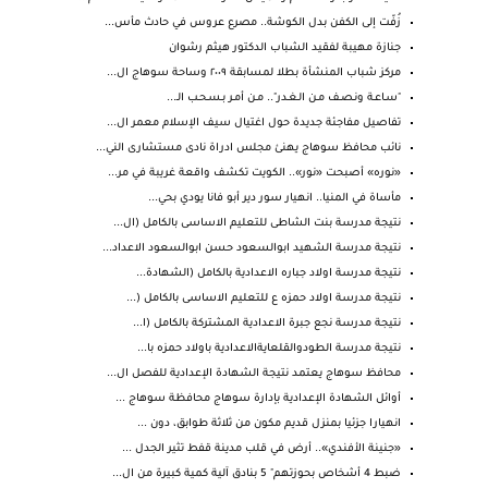
زُفّت إلى الكفن بدل الكوشة.. مصرع عروس في حادث مأس...
جنازة مهيبة لفقيد الشباب الدكتور هيثم رشوان
مركز شباب المنشأة بطلا لمسابقة ٢٠٠٩ وساحة سوهاج ال...
"سـاعـة ونـصـف مـن الـغـدر".. مـن أمـر بـسـحـب الـ...
تفاصيل مفاجئة جديدة حول اغتيال سيف الإسلام معمر ال...
نائب محافظ سوهاج يهنئ مجلس ادراة نادى مستشارى الني...
«نوره» أصبحت «نور».. الكويت تكشف واقعة غريبة في مر...
مأساة في المنيا.. انهيار سور دير أبو فانا يودي بحي...
نتيجة مدرسة بنت الشاطى للتعليم الاساسى بالكامل (ال...
نتيجة مدرسة الشهيد ابوالسعود حسن ابوالسعود الاعداد...
نتيجة مدرسة اولاد جباره الاعدادية بالكامل (الشهادة...
نتيجة مدرسة اولاد حمزه ع للتعليم الاساسى بالكامل (...
نتيجة مدرسة نجع جبرة الاعدادية المشتركة بالكامل (ا...
نتيجة مدرسة الطودوالقلعايةالاعدادية باولاد حمزه با...
محافظ سوهاج يعتمد نتيجة الشهادة الإعدادية للفصل ال...
أوائل الشهادة الإعدادية بإدارة سوهاج محافظة سوهاج ...
انهيارا جزئيا بمنزل قديم مكون من ثلاثة طوابق، دون ...
«جنينة الأفندي».. أرض في قلب مدينة قفط تثير الجدل ...
ضبط 4 أشخاص بحوزتهم" 5 بنادق آلية كمية كبيرة من ال...