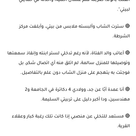
الفتك بالولد، ضربته قلم عشان أحميه، وأخدته في حمايتي
لبيتي".
🔴 سترت الشاب وألبسته ملابس من بيتي، وأبلغت مركز
الشرطة.
🔴 أعاتب والد الفتاة، لأنه رغم تدخلي لستر ابنته وإنقاذ سمعتها
وتوصيلها للمنزل سالمة، لم اتلق منه أي اتصال شكر، بل
فوجئت به يتهجم على منزل الشاب دون علم بالتفاصيل.
🔴 أنا عمدة أبًا عن جد، وولادي 4 دكاترة في الجامعة و2
مهندسين، ودا أكبر دليل على تربيتي السليمة.
🔴 مستعد للتخلي عن منصبي إذا كانت تلك رغبة كبار وعقلاء
القرية.