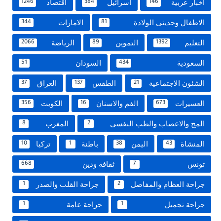
اخبار عربية
اسرائيل
اقتصاد
1246
384
146
الاطفال وحديثى الولادة
الامارات
344
81
التعليم
التموين
الرياضة
2066
89
1392
السعودية
السودان
51
434
الشئون الاجتماعية
الطقس
العراق
37
137
21
العسيرات
الفم والاسنان
الكويت
356
16
673
المخ والاعصاب والطب النفسي
المغرب
8
2
المنشاة
اليمن
باطنة
تركيا
10
1
38
43
تونس
ثقافة ودين
668
7
جراحة العظام والمفاصل
جراحة القلب والصدر
1
2
جراحة تجميل
جراحة عامة
1
1