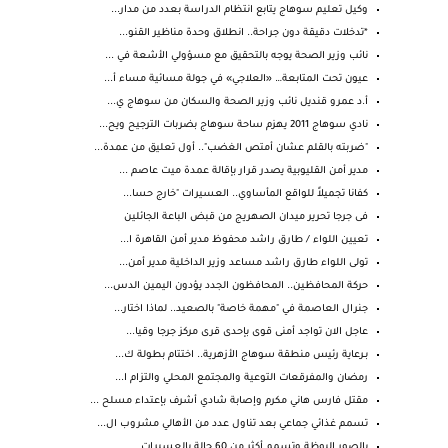
وكيل تعليم سوهاج يتابع انتظام الدراسة بعدد من مدار...
*تدخلات دقيقة دون جراحة.. انطلاق وحدة مناظير القنو...
نائب وزير الصحة يوجه بالتحقيق مع مسؤولي الأشعة في ...
عيون تحت المتابعة… «العلاجي» في جولة مسائية مساء أ...
أ.د عمرو قنديل نائب وزير الصحة والسكان من سوهاج ي...
نادي سوهاج 2011 يهزم ساحة سوهاج بضربات الترجيح ويح...
"ضربته بالقلم عشان أمتص الغضب".. أول تعليق من عمدة...
مدير أمن القليوبية يصدر قرار بإقالة عمدة ميت عاصم ...
كفانا تجميلاً للواقع المأساوي.. العسيرات "خارج حسا...
فى جرجا تحرير ميدان الصهريج من قبض الباعة الجائلين
تعيين اللواء / طارق راشد محفوظ مدير أمن القاهرة ا...
تولى اللواء طارق راشد مساعد وزير الداخلية مدير أمن...
حركة المحافظين.. المحافظون الجدد يؤدون اليمين الدس...
جنرال العاصمة في "مهمة خاصة" بالصعيد.. لماذا اختار...
عاجل الان تواجد أمنى قوى بإحدى قرى مركز جرجا وقيا...
بـرعاية رئيس منطقة سوهاج الأزهرية.. اختتام بطولة ك...
رمضان والمفرقعات التوعية والمجتمع المحلي والتزام ا...
مقتل فارس هاني مكرم وإصابة شادي أشرف بإعتداء مسلح ...
تسمم غذائي جماعي بعد تناول عدد من الأهالي مشروب ال...
بالصور البوظة وتسمم أكثر من 60 حالة بالعسيرات