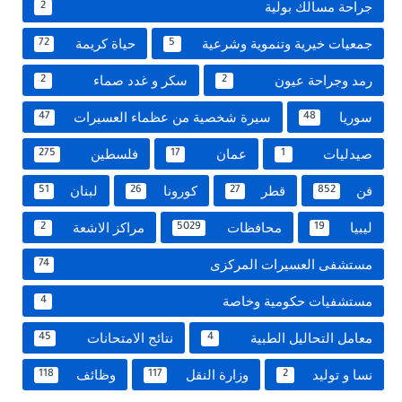
جراحة مسالك بولية
2
جمعيات خيرية وتنموية وشرعية
حياة كريمة
72
5
رمد وجراحة عيون
سكر و غدد صماء
2
2
سوريا
سيرة شخصية من عظماء العسيرات
47
48
صيدليات
عمان
فلسطين
275
17
1
فن
قطر
كورونا
لبنان
51
26
27
852
ليبيا
محافظات
مراكز الاشعة
2
5029
19
مستشفى العسيرات المركزى
74
مستشفيات حكومية وخاصة
4
معامل التحاليل الطبية
نتائج الامتحانات
45
4
نسا و توليد
وزارة النقل
وظائف
118
117
2