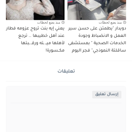
منذ بضع لحظات
منذ بضع لحظات
دويدار "يطمئن على حسن سير
يعني إيه بنت تروح عزومه فطار
العمل و الانضباط وجودة
عند أهل خطيبها .. ترجع
الخدمات الصحية " بمستشفى
لأهلها ميــ ـته ورقـ.ـبتها
ساقلتة النموذجي" فجر اليوم
مكــسورة!
تعليقات
إرسال تعليق