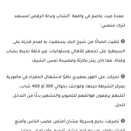
عمدة ميت عاصم في واقعة "الشاب وبدلة الرقص"مستعد
لترك منصبي"
🔴 تلقيت اتصالًا من شيخ البلد يستغيث به لعدم قدرته على
السيطرة على تجمهر للأهالي وسلوكيات غير لائقة تحيط بشاب
وفتاة، مما كان ينذر بكارثة وفضيحة تمس الشرف
🔴 تحركت على الفور بمفردي نظرًا لانشغال الخفراء في مأمورية
بمركز الشرطة حينها، وفوجئت بحوالي 300 أو 400 شاب،
أغلبهم يرفعون هواتفهم للتصوير والتشهير بدلًا من التدخل
للحل.
🔴 تصرفت بحزم وسرعة عشان أمتص غضب الناس وأمنع