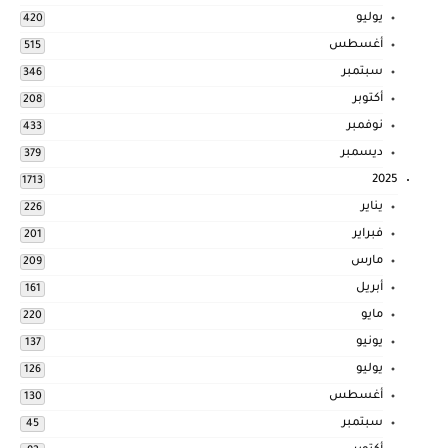
يوليو
420
أغسطس
515
سبتمبر
346
أكتوبر
208
نوفمبر
433
ديسمبر
379
2025
1713
يناير
226
فبراير
201
مارس
209
أبريل
161
مايو
220
يونيو
137
يوليو
126
أغسطس
130
سبتمبر
45