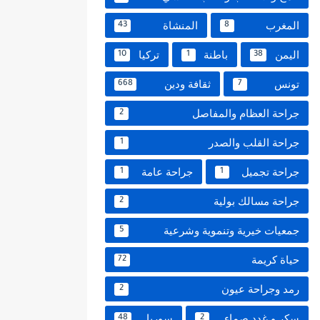
المغرب
المنشاة
43
8
اليمن
باطنة
تركيا
10
1
38
تونس
ثقافة ودين
668
7
جراحة العظام والمفاصل
2
جراحة القلب والصدر
1
جراحة تجميل
جراحة عامة
1
1
جراحة مسالك بولية
2
جمعيات خيرية وتنموية وشرعية
5
حياة كريمة
72
رمد وجراحة عيون
2
سكر و غدد صماء
سوريا
48
2