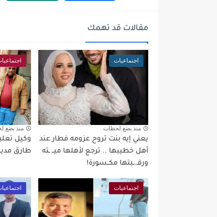
مقالات قد تهمك
اجتماعيات
اجتماعيا
منذ بضع لحظات
منذ بضع ل
يعني إيه بنت تروح عزومه فطار عند
وكيل تعليم
أهل خطيبها .. ترجع لأهلها ميــ ـته
طارق مدير 
ورقـ.ـبتها مكــسورة!
اجتماعيات
اجتماعيا