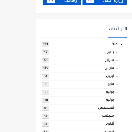
وزارة النقل
وظائف
118
117
الارشيف
2021
733
يناير
17
فبراير
68
مارس
115
أبريل
34
مايو
30
يونيو
38
يوليو
110
أغسطس
86
سبتمبر
64
أكتوبر
24