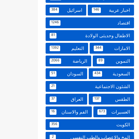
اخبار عربية
اسرائيل
384
146
اقتصاد
1246
الاطفال وحديثى الولادة
81
الامارات
التعليم
1392
344
التموين
الرياضة
2066
89
السعودية
السودان
51
434
الشئون الاجتماعية
21
الطقس
العراق
37
137
العسيرات
الفم والاسنان
16
673
الكويت
356
المخ والاعصاب والطب النفسي
2