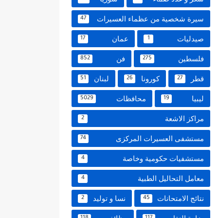
سيرة شخصية من عظماء العسيرات
47
صيدليات
عمان
17
1
فلسطين
فن
852
275
قطر
كورونا
لبنان
51
26
27
ليبيا
محافظات
5029
19
مراكز الاشعة
2
مستشفى العسيرات المركزى
74
مستشفيات حكومية وخاصة
4
معامل التحاليل الطبية
4
نتائج الامتحانات
نسا و توليد
2
45