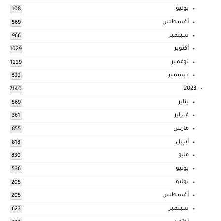
يوليو
108
أغسطس
569
سبتمبر
966
أكتوبر
1029
نوفمبر
1229
ديسمبر
522
2023
7140
يناير
569
فبراير
361
مارس
855
أبريل
818
مايو
830
يونيو
536
يوليو
205
أغسطس
205
سبتمبر
623