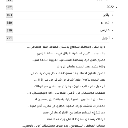
83
2022
5570
يناير
103
فبراير
180
مارس
210
أبريل
221
وزير النقل ومحافظ سوهاج يدشنان خطوط النقل الجماعي ...
بالأسماء .. تكريم العشرة الأوائل في مسابقة الأزهري...
مصرع طفل غرقا بمنطقة المساعيد الغربية التابعة لمر...
وفاة عثمان عبد الحميد عثمان آل ورك
مصرع عاملين اختناقا بعد سقوطهما داخل بئر صرف صحى
بعد اللجوء للـ"var"..طرد أشرف بن شرقى فى مباراة ال...
أبو جبل : لم أطلب مليون دولار لتجديد عقدي مع الزمالك
صفقات موسيماني فى الأهلي "فنكوش"...تاو وميكيسوني و...
مسلسل العائدون ...أمير كرارة وأمينة خليل يسعيان لا...
المخابرات تكشف تورط صفوت حجازي في تهريب أكبر كمية ...
«هاشتاغ» المشير طنطاوي الأكثر تداولا في مصر
الزمالك يستغل سقوط الأهلى ويصعد للقمة
حساب المواطن السعودي.. بدء صرف مستحقات أبريل وتوضي...