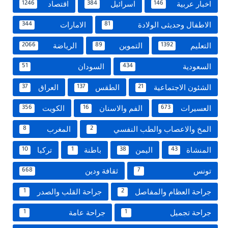
اخبار عربية
اسرائيل
اقتصاد
1246
384
146
الاطفال وحديثى الولادة
الامارات
344
81
التعليم
التموين
الرياضة
2066
89
1392
السعودية
السودان
51
434
الشئون الاجتماعية
الطقس
العراق
37
137
21
العسيرات
الفم والاسنان
الكويت
356
16
673
المخ والاعصاب والطب النفسي
المغرب
8
2
المنشاة
اليمن
باطنة
تركيا
10
1
38
43
تونس
ثقافة ودين
668
7
جراحة العظام والمفاصل
جراحة القلب والصدر
1
2
جراحة تجميل
جراحة عامة
1
1