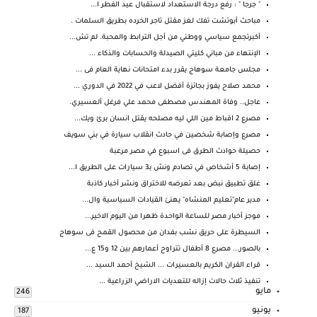
" جرجا " : رفع درجة الاستعداد لاستقبال عيد الفطر ا...
مباحث أبوتشت تفك لغز مقتل تاجر الخرده بطريق السلمات .
أكبرتجمع سياسي ووطني من أجل الترابط والمحبة. لم تش...
الإنتهاء من مباني كليتي الصيدلة والحسابات والذكاء ...
مجلس جامعة سوهاج يقرر بدء امتحانات نهاية العام فى ...
محمد صلاح يفوز بجائزة أفضل لاعب في 2022 في الدوري ...
عاجل.. وفاة المهندس مصطفى محمد علي فرغل ألعسيري.
مصرع 2 اقباط مين اللي ليه مصلحه يقتل انسان برئ ويك...
مصرع وإصابة شخصين في حادث انقلاب سيارة في بني سويف
حصيلة حوادث الطرق فى اسبوع في مصر مرعبة
إصابة 5 أشخاص في تصادم ونش بـ3 سيارات على الطريق ا...
غلق تطبيق نبض بعد تعرضه للاختراق ونشر أخبار كاذبة
مدير عام"تعليم المنشاه" يهنئ القيادات السياسية وال...
موجز أخبار مصر للساعة الواحدة ظهرا من اليوم الاخير...
السيطرة على حريق نشب بفدان من محصول القمح فى سوهاج
بالصور... مصرع 8 أطفال تتراوح أعمارهم بين 12 و15 ع...
قراء القران الكريم بالعسيرات ... الشيخ أحمد السيد ...
تنفيذ ثلاث حالات إزاله للتعديات الاراضي الزراعية ...
مايو
246
يونيو
187