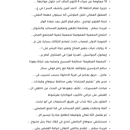
13 معلومة عن ميناء 6 أكتوبر الجاف أحد حلول مواجهة ...
جزيرة غمام الحلقة 20.. أحمد أمين يكشف السر لـ مي ع...
المعلق العماني خليل البلوشي أنه سيتولى مهمة التعلي...
لجنة الفتوى توضح...حكم قيام الليل بعد صلاة الوتر
فريدة سلام... ومتابعة تطهير وتعقيم المساجد والشوار...
اجتماع الجمعية العمومية لجمعية تنمية المجتمع المحل...
الصورة الاولى لمصاب حادث تصادم التكاتك بسارة على م...
4 روايات تنبأت بتغير المناخ وتغير حياة البشر على ا...
إيمانول ألجواسيل...أهدرنا فوزا في المتناول أمام بر...
"الجمعة العظيمة" محاكمة المسيح وصلبه بعد خيانة يهوذا
سالم الدوسري ومواقف فارقة مع رامز موفي ستار
عاجل... حريق بمخبز فى قرية الاحايوة بسبب تسريب فى ...
مدير عام " تعليم المنشاه" يهنئ محافظ سوهاج وقيادات...
مباحث العسيرات... تكثف جهودها في البحث عن خاطفي ال...
القبض على حرامي «أنابيب البوتاجاز» بفرشوط
العثور على جثة شاب في طريق السليمات في أبو تشت.
أئمة وخطباء يقفون أمام المساجد في قنا لمنع المصليي...
تم بفضل الله تعالي وتوفيقه إنطلاق مبادرة تيسير الز...
مستشفي سوهاج الجامعي تنجح في إنقاذ حياة رجل مذبوح ...
فريدة سلام.... تتقدم بخالص التهاني لنيافة القمص بش...