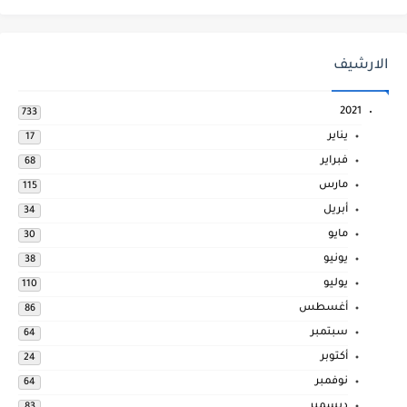
الارشيف
2021
733
يناير
17
فبراير
68
مارس
115
أبريل
34
مايو
30
يونيو
38
يوليو
110
أغسطس
86
سبتمبر
64
أكتوبر
24
نوفمبر
64
ديسمبر