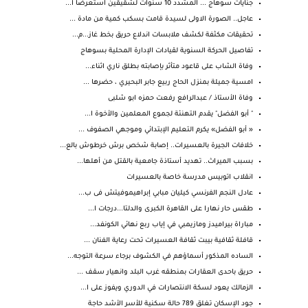
جنايات سوهاج ... المشدد 10 سنوات لشقيقين استعرضا ا...
عاجل.. الصورة الاولى لسيدة قامت بسكب كمية من مادة ...
تحقيقات مكثفة لكشف ملابسات اندلاع حريق بخط غاز...م...
تفاصيل الحركة السنوية لقيادات الإدارة المحلية بسوهاج
وفاة الشاب على قاعود متأثر بإصابته بطلق ناري اثناء...
امسية جميلة بمنزل الحاج ربيع جابر البحيري ، حضرها ...
وفاة الأستاذ / عبدالرافع رفعت حمزه ابو شلبى
" أبو الفضل" يقدم التهنئة لجموع المعلمين والأخوة ا...
« أبو الفضل» يكرم التعليم الإبتدائي وموجهي الصفوف ...
خلافات الجيرة بالعسيرات.. إصابة شخص برش خرطوش بالع...
بسبب الميراث.. تهديد أستاذة جامعية بالقتل من أهلها...
انقلاب اتوبيس مدرسة خاصة بالعسيرات
عادل النجم الفرنسي كيليان مبابي إبراهيموفيتش فى ب...
طقس حار نهارا على القاهرة الكبرى والدلتا...درجات ا...
مباراة بيراميدز ومازيمبي في إياب ربع نهائي الكونفد...
قافلة ثقافية بيبت ثقافة العسيرات تحت رعاية الفنان ...
الساده المذكور أسماؤهم في الكشوف برجاء سرعة التوجه...
حريق باحدى العقارات بمنطقه غرب البلد وانهيار سقف ...
الزمالك يعود لسكة الانتصارات في الدوري ويفوز على ا...
جود الإسكان تغلق 789 حالة سكنية للأسر الأشد حاجة