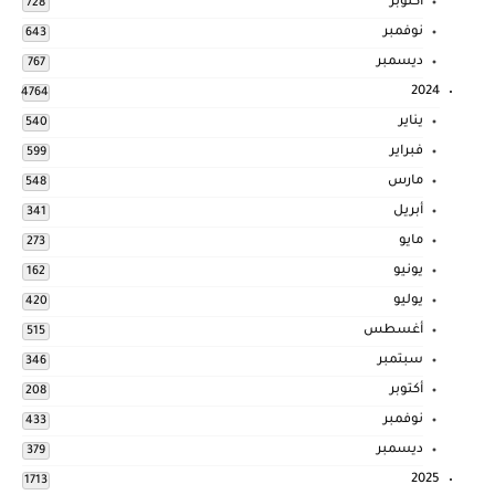
أكتوبر
728
نوفمبر
643
ديسمبر
767
2024
4764
يناير
540
فبراير
599
مارس
548
أبريل
341
مايو
273
يونيو
162
يوليو
420
أغسطس
515
سبتمبر
346
أكتوبر
208
نوفمبر
433
ديسمبر
379
2025
1713