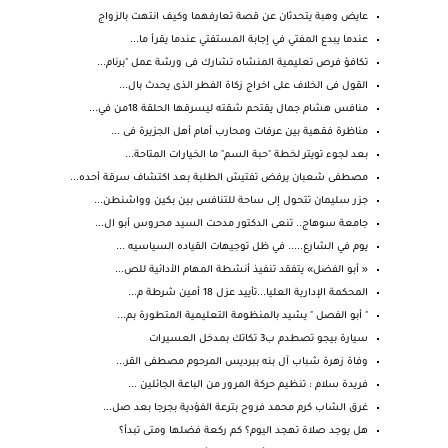
عايض وهبة يتحدثان عن قصة تعارفهما وكيف انتهت بالزواج
عندما يبدع المفتي في إجابة المستفتي عندما يقرأ ما...
تكافؤ فرص تعليمية المنشاه تشارك فى ورشة عمل "برنام...
القول فى الخلاف على اخراج زكاة الفطر الذى يحدث بال...
منافس هشام جمال يقتحم شقته ليسرقها الحلقة 18من في...
مناظرة فقهية بين عرفات ومحارب أمام أهل الجزيرة فى ...
بعد لجوء تويتر لخطة "حبة السم" ما الخيارات المتاحة...
مصطفى شعبان يرفض تفتيش الطلبة بعد اكتشاف سرقة أحده...
جزر سليمان تتحول إلى ساحة للتنافس بين بكين وواشنطن...
جامعة سوهاج.. تنعى الدكتور مدحت السيد محروس أبو ال...
يوم في الشارع..... في ظل توجيهات القياده السياسيه ...
« أبو الفضل» يتفقد تنفيذ أنشطة المهام الأدائية للص...
المحكمة الإدارية العليا...تأييد عزل 18 أمين شرطة م...
" أبو الفصل " يشيد بالمنظومة التعليمية المتطورة بم...
سيارة بيجو تصطدم ب3 تكاتك بمدخل العسيرات
وفاة زهرة شباب آل بنه ببرديس المرحوم مصطفى القر...
فريدة سلام : تنظيم حركة المرور من الباعة الجائلين ...
غرق الشاب كرم محمد فروح بترعة الفؤدية بجرجا بعد صل...
هل يوجد صلاة تهجد اليوم؟ كم ركعة فضلها ومتى تبدأ؟