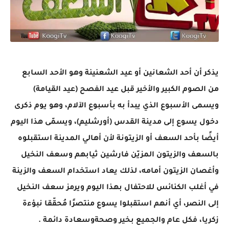
يذكر أن أحد الشعانين أو عيد الشعنينة وهو الأحد السابع
من الصوم الكبير والأخير قبل عيد الفصح (عيد القيامة)
ويسمى الأسبوع الذي يبدأ به بأسبوع الآلام، وهو يوم ذكرى
دخول يسوع إلى مدينة القدس (أورشليم)، ويسمّى هذا اليوم
أيضًا بأحد السعف أو الزيتونة لأن أهالي المدينة استقبلوه
بالسعف والزيتون المزيّن فارشين ثيابهم وسعف النخيل
وأغصان الزيتون أمامه، لذلك يعاد استخدام السعف والزينة
في أغلب الكنائس للاحتفال بهذا اليوم ويرمز سعف النخيل
إلى النصر، أي أنهم استقبلوا يسوع منتصرًا مُحقّقا نبؤءة
زكريا، فكل عام والجميع بخير وصحةوسعادة دائمة .