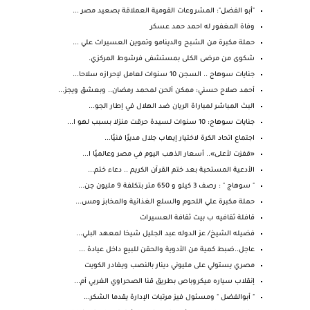
"أبو الفضل": المشروعات القومية العملاقة بصعيد مصر ...
وفاة المغفور له احمد حمد عسكر
حملة مكبرة من الشبح والدينامو وتموين العسيرات علي ...
شكوى من مرضى الكلى بمستشفى فرشوط المركزي.
جنايات سوهاج .. السجن 10 سنوات لعامل لإحرازه سلاحا...
أحمد صلاح حسني: ممكن ألحن لمحمد رمضان.. وبعشق ويجز...
البث المباشر لمباراة الريان ضد الهلال في إطار الجو...
جنايات سوهاج: 10 سنوات لسيدة حرقت منزلا بسبب لهو ا...
اجتماع اتحاد الكرة لاختيار إيهاب جلال مديرًا فنيًا...
«قفزت لأعلى».. أسعار الذهب اليوم في مصر وعالميًا ا...
الأدعية المستحبة بعد ختم القرآن الكريم .. دعاء ختم...
" سوهاج " : رصف 3 كيلو و 650 متر بتكلفة 9 مليون جن...
حملة مكبرة علي اللحوم والسلع الغذائية والمخابز ومس...
قافلة ثقافيه ب بيت ثقافة العسيرات
فضيله الشيخ/ عز الدوله عبد الجليل شيخا لمعهد البلي...
عاجل..ضبط كمية من الأدوية والحقن للبيع داخل عيادة ...
مصري يستولي على مليوني دينار بالنصب ويغادر الكويت
إنقلاب سياره ميكروباص بطريق قنا الصحراوي الغربي أم...
" أبوالفضل " ومسئول فيز مرتبات الإدارة يقدما الشكر...