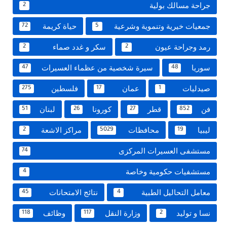
جراحة مسالك بولية
2
جمعيات خيرية وتنموية وشرعية
حياة كريمة
72
5
رمد وجراحة عيون
سكر و غدد صماء
2
2
سوريا
سيرة شخصية من عظماء العسيرات
47
48
صيدليات
عمان
فلسطين
275
17
1
فن
قطر
كورونا
لبنان
51
26
27
852
ليبيا
محافظات
مراكز الاشعة
2
5029
19
مستشفى العسيرات المركزى
74
مستشفيات حكومية وخاصة
4
معامل التحاليل الطبية
نتائج الامتحانات
45
4
نسا و توليد
وزارة النقل
وظائف
118
117
2