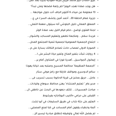
غرق الشاب كرم محمد فروح بترعة الفؤدية بجرجا بعد صل...
هل يوجد صلاة تهجد اليوم؟ كم ركعة فضلها ومتى تبدأ؟
13 معلومة عن ميناء 6 أكتوبر الجاف أحد حلول مواجهة ...
جزيرة غمام الحلقة 20.. أحمد أمين يكشف السر لـ مي ع...
المعلق العماني خليل البلوشي أنه سيتولى مهمة التعلي...
لجنة الفتوى توضح...حكم قيام الليل بعد صلاة الوتر
فريدة سلام... ومتابعة تطهير وتعقيم المساجد والشوار...
اجتماع الجمعية العمومية لجمعية تنمية المجتمع المحل...
الصورة الاولى لمصاب حادث تصادم التكاتك بسارة على م...
4 روايات تنبأت بتغير المناخ وتغير حياة البشر على ا...
إيمانول ألجواسيل...أهدرنا فوزا في المتناول أمام بر...
"الجمعة العظيمة" محاكمة المسيح وصلبه بعد خيانة يهوذا
سالم الدوسري ومواقف فارقة مع رامز موفي ستار
عاجل... حريق بمخبز فى قرية الاحايوة بسبب تسريب فى ...
مدير عام " تعليم المنشاه" يهنئ محافظ سوهاج وقيادات...
مباحث العسيرات... تكثف جهودها في البحث عن خاطفي ال...
القبض على حرامي «أنابيب البوتاجاز» بفرشوط
العثور على جثة شاب في طريق السليمات في أبو تشت.
أئمة وخطباء يقفون أمام المساجد في قنا لمنع المصليي...
تم بفضل الله تعالي وتوفيقه إنطلاق مبادرة تيسير الز...