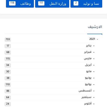
نسا و توليد
وزارة النقل
وظائف
118
117
2
الارشيف
2021
733
يناير
17
فبراير
68
مارس
115
أبريل
34
مايو
30
يونيو
38
يوليو
110
أغسطس
86
سبتمبر
64
أكتوبر
24