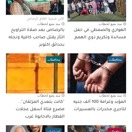
منذ بضع لحظات
منذ بضع لحظات
الهواري والصمطي في حفل
بالرصاص بعد صلاة التراويح
مساندة وتكريم ذوي الهمم
الثأر يقتل صاحب كافية ونجله
بحدائق اكتوبر
محافظات
محافظات
منذ بضع لحظات
منذ بضع لحظات
المؤبد وغرامة 100 ألف جنيه
"كانت بتعدي المزلقان"..
لتاجري مخدرات بالعسيرات
مصرع فتاة أسفل عجلات
القطار بالاحايوة غرب
محافظات
اجتماعيات