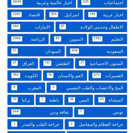
اجتماعيات
اخبار عالمية وعربية
4849
925
اخبار عربية
اسرائيل
اقتصاد
1246
384
146
الاطفال وحديثى الولادة
الامارات
344
81
التعليم
التموين
الرياضة
2066
89
1392
السعودية
السودان
51
434
الشئون الاجتماعية
الطقس
العراق
37
137
21
العسيرات
الفم والاسنان
الكويت
356
16
673
المخ والاعصاب والطب النفسي
المغرب
8
2
المنشاة
اليمن
باطنة
تركيا
10
1
38
43
تونس
ثقافة ودين
668
7
جراحة العظام والمفاصل
جراحة القلب والصدر
1
2