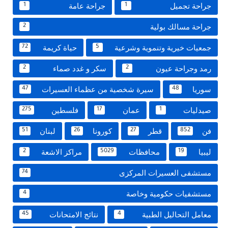
جراحة تجميل
جراحة عامة
1
1
جراحة مسالك بولية
2
جمعيات خيرية وتنموية وشرعية
حياة كريمة
72
5
رمد وجراحة عيون
سكر و غدد صماء
2
2
سوريا
سيرة شخصية من عظماء العسيرات
47
48
صيدليات
عمان
فلسطين
275
17
1
فن
قطر
كورونا
لبنان
51
26
27
852
ليبيا
محافظات
مراكز الاشعة
2
5029
19
مستشفى العسيرات المركزى
74
مستشفيات حكومية وخاصة
4
معامل التحاليل الطبية
نتائج الامتحانات
45
4