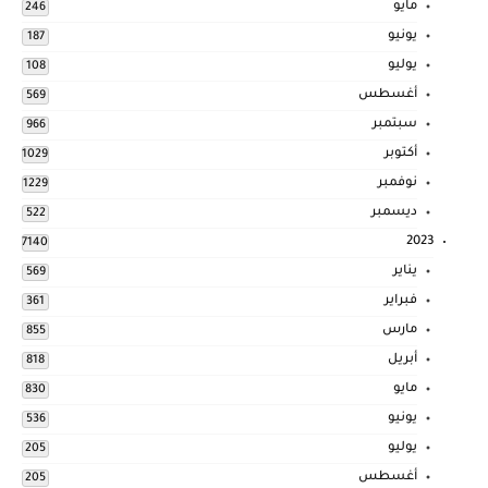
مايو
246
يونيو
187
يوليو
108
أغسطس
569
سبتمبر
966
أكتوبر
1029
نوفمبر
1229
ديسمبر
522
2023
7140
يناير
569
فبراير
361
مارس
855
أبريل
818
مايو
830
يونيو
536
يوليو
205
أغسطس
205