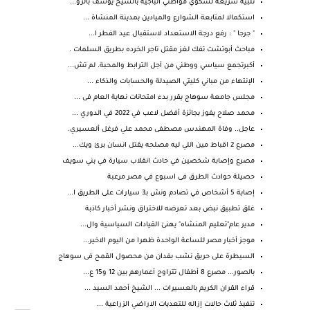
تلبيه سريعه لشكوي مواطني الباجيه بالشيخ يوسف بالزو...
استكمالا لمتابعة الشوارع والميادين بمدينة المنشاة ...
" جرجا " : رفع درجة الاستعداد لاستقبال عيد الفطر ا...
مباحث أبوتشت تفك لغز مقتل تاجر الخرده بطريق السلمات .
أكبرتجمع سياسي ووطني من أجل الترابط والمحبة. لم تش...
الإنتهاء من مباني كليتي الصيدلة والحسابات والذكاء ...
مجلس جامعة سوهاج يقرر بدء امتحانات نهاية العام فى ...
محمد صلاح يفوز بجائزة أفضل لاعب في 2022 في الدوري ...
عاجل.. وفاة المهندس مصطفى محمد علي فرغل ألعسيري.
مصرع 2 اقباط مين اللي ليه مصلحه يقتل انسان برئ ويك...
مصرع وإصابة شخصين في حادث انقلاب سيارة في بني سويف
حصيلة حوادث الطرق فى اسبوع في مصر مرعبة
إصابة 5 أشخاص في تصادم ونش بـ3 سيارات على الطريق ا...
غلق تطبيق نبض بعد تعرضه للاختراق ونشر أخبار كاذبة
مدير عام"تعليم المنشاه" يهنئ القيادات السياسية وال...
موجز أخبار مصر للساعة الواحدة ظهرا من اليوم الاخير...
السيطرة على حريق نشب بفدان من محصول القمح فى سوهاج
بالصور... مصرع 8 أطفال تتراوح أعمارهم بين 12 و15 ع...
قراء القران الكريم بالعسيرات ... الشيخ أحمد السيد ...
تنفيذ ثلاث حالات إزاله للتعديات الاراضي الزراعية ...