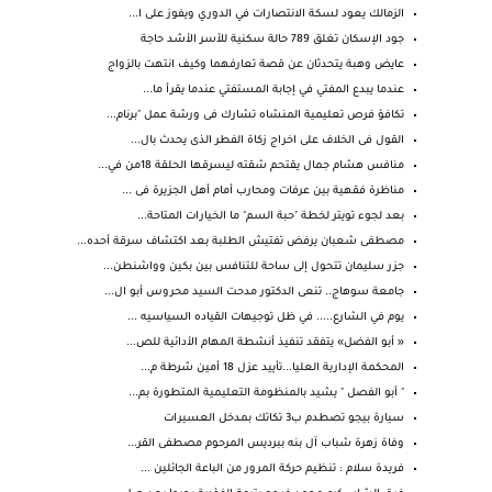
الزمالك يعود لسكة الانتصارات في الدوري ويفوز على ا...
جود الإسكان تغلق 789 حالة سكنية للأسر الأشد حاجة
عايض وهبة يتحدثان عن قصة تعارفهما وكيف انتهت بالزواج
عندما يبدع المفتي في إجابة المستفتي عندما يقرأ ما...
تكافؤ فرص تعليمية المنشاه تشارك فى ورشة عمل "برنام...
القول فى الخلاف على اخراج زكاة الفطر الذى يحدث بال...
منافس هشام جمال يقتحم شقته ليسرقها الحلقة 18من في...
مناظرة فقهية بين عرفات ومحارب أمام أهل الجزيرة فى ...
بعد لجوء تويتر لخطة "حبة السم" ما الخيارات المتاحة...
مصطفى شعبان يرفض تفتيش الطلبة بعد اكتشاف سرقة أحده...
جزر سليمان تتحول إلى ساحة للتنافس بين بكين وواشنطن...
جامعة سوهاج.. تنعى الدكتور مدحت السيد محروس أبو ال...
يوم في الشارع..... في ظل توجيهات القياده السياسيه ...
« أبو الفضل» يتفقد تنفيذ أنشطة المهام الأدائية للص...
المحكمة الإدارية العليا...تأييد عزل 18 أمين شرطة م...
" أبو الفصل " يشيد بالمنظومة التعليمية المتطورة بم...
سيارة بيجو تصطدم ب3 تكاتك بمدخل العسيرات
وفاة زهرة شباب آل بنه ببرديس المرحوم مصطفى القر...
فريدة سلام : تنظيم حركة المرور من الباعة الجائلين ...