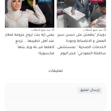
منذ بضع لحظات
منذ بضع لحظات
دويدار "يطمئن على حسن سير
يعني إيه بنت تروح عزومه فطار
العمل و الانضباط وجودة
عند أهل خطيبها .. ترجع
الخدمات الصحية " بمستشفى
لأهلها ميــ ـته ورقـ.ـبتها
ساقلتة النموذجي" فجر اليوم
مكــسورة!
تعليقات
إرسال تعليق