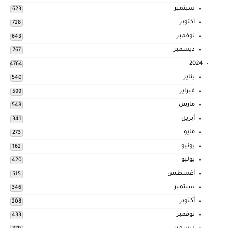
سبتمبر
623
أكتوبر
728
نوفمبر
643
ديسمبر
767
2024
4764
يناير
540
فبراير
599
مارس
548
أبريل
341
مايو
273
يونيو
162
يوليو
420
أغسطس
515
سبتمبر
346
أكتوبر
208
نوفمبر
433