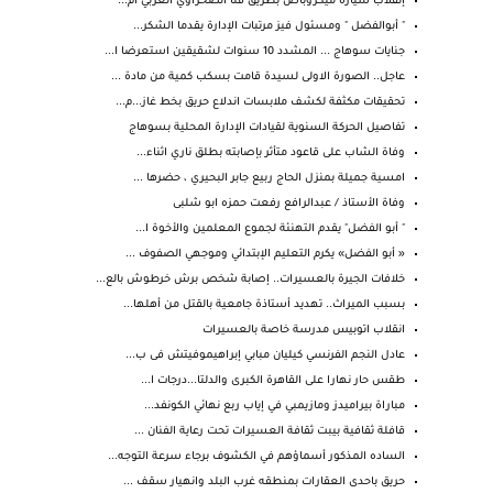
إنقلاب سياره ميكروباص بطريق قنا الصحراوي الغربي أم...
" أبوالفضل " ومسئول فيز مرتبات الإدارة يقدما الشكر...
جنايات سوهاج ... المشدد 10 سنوات لشقيقين استعرضا ا...
عاجل.. الصورة الاولى لسيدة قامت بسكب كمية من مادة ...
تحقيقات مكثفة لكشف ملابسات اندلاع حريق بخط غاز...م...
تفاصيل الحركة السنوية لقيادات الإدارة المحلية بسوهاج
وفاة الشاب على قاعود متأثر بإصابته بطلق ناري اثناء...
امسية جميلة بمنزل الحاج ربيع جابر البحيري ، حضرها ...
وفاة الأستاذ / عبدالرافع رفعت حمزه ابو شلبى
" أبو الفضل" يقدم التهنئة لجموع المعلمين والأخوة ا...
« أبو الفضل» يكرم التعليم الإبتدائي وموجهي الصفوف ...
خلافات الجيرة بالعسيرات.. إصابة شخص برش خرطوش بالع...
بسبب الميراث.. تهديد أستاذة جامعية بالقتل من أهلها...
انقلاب اتوبيس مدرسة خاصة بالعسيرات
عادل النجم الفرنسي كيليان مبابي إبراهيموفيتش فى ب...
طقس حار نهارا على القاهرة الكبرى والدلتا...درجات ا...
مباراة بيراميدز ومازيمبي في إياب ربع نهائي الكونفد...
قافلة ثقافية بيبت ثقافة العسيرات تحت رعاية الفنان ...
الساده المذكور أسماؤهم في الكشوف برجاء سرعة التوجه...
حريق باحدى العقارات بمنطقه غرب البلد وانهيار سقف ...