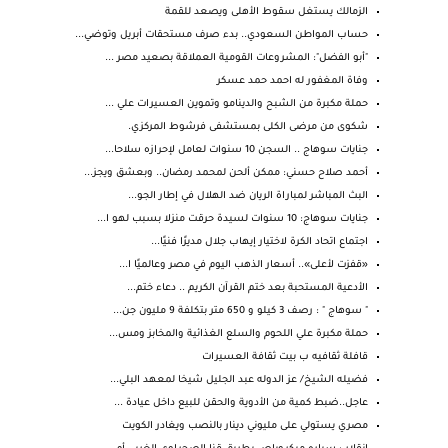
الزمالك يستغل سقوط الأهلى ويصعد للقمة
حساب المواطن السعودي.. بدء صرف مستحقات أبريل وتوضي...
"أبو الفضل": المشروعات القومية العملاقة بصعيد مصر ...
وفاة المغفور له احمد حمد عسكر
حملة مكبرة من الشبح والدينامو وتموين العسيرات علي ...
شكوى من مرضى الكلى بمستشفى فرشوط المركزي.
جنايات سوهاج .. السجن 10 سنوات لعامل لإحرازه سلاحا...
أحمد صلاح حسني: ممكن ألحن لمحمد رمضان.. وبعشق ويجز...
البث المباشر لمباراة الريان ضد الهلال في إطار الجو...
جنايات سوهاج: 10 سنوات لسيدة حرقت منزلا بسبب لهو ا...
اجتماع اتحاد الكرة لاختيار إيهاب جلال مديرًا فنيًا...
«قفزت لأعلى».. أسعار الذهب اليوم في مصر وعالميًا ا...
الأدعية المستحبة بعد ختم القرآن الكريم .. دعاء ختم...
" سوهاج " : رصف 3 كيلو و 650 متر بتكلفة 9 مليون جن...
حملة مكبرة علي اللحوم والسلع الغذائية والمخابز ومس...
قافلة ثقافيه ب بيت ثقافة العسيرات
فضيله الشيخ/ عز الدوله عبد الجليل شيخا لمعهد البلي...
عاجل..ضبط كمية من الأدوية والحقن للبيع داخل عيادة ...
مصري يستولي على مليوني دينار بالنصب ويغادر الكويت