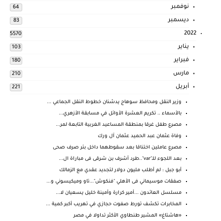
نوفمبر
64
ديسمبر
83
2022
5570
يناير
103
فبراير
180
مارس
210
أبريل
221
وزير النقل ومحافظ سوهاج يدشنان خطوط النقل الجماعي ...
بالأسماء .. تكريم العشرة الأوائل في مسابقة الأزهري...
مصرع طفل غرقا بمنطقة المساعيد الغربية التابعة لمر...
وفاة عثمان عبد الحميد عثمان آل ورك
مصرع عاملين اختناقا بعد سقوطهما داخل بئر صرف صحى
بعد اللجوء للـ"var"..طرد أشرف بن شرقى فى مباراة ال...
أبو جبل : لم أطلب مليون دولار لتجديد عقدي مع الزمالك
صفقات موسيماني فى الأهلي "فنكوش"...تاو وميكيسوني و...
مسلسل العائدون ...أمير كرارة وأمينة خليل يسعيان لا...
المخابرات تكشف تورط صفوت حجازي في تهريب أكبر كمية ...
«هاشتاغ» المشير طنطاوي الأكثر تداولا في مصر