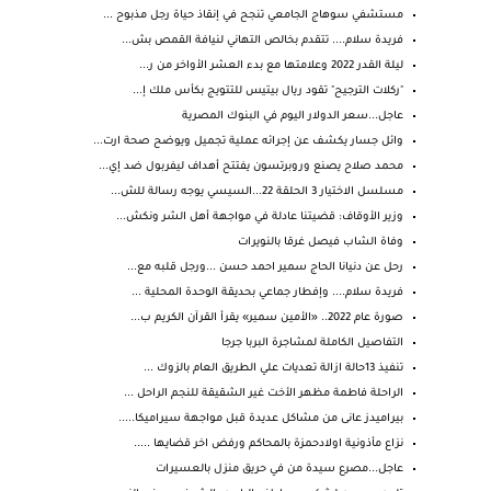
مستشفي سوهاج الجامعي تنجح في إنقاذ حياة رجل مذبوح ...
فريدة سلام.... تتقدم بخالص التهاني لنيافة القمص بش...
ليلة القدر 2022 وعلامتها مع بدء العشر الأواخر من ر...
"ركلات الترجيح" تقود ريال بيتيس للتتويج بكأس ملك إ...
عاجل...سعر الدولار اليوم في البنوك المصرية
وائل جسار يكشف عن إجرائه عملية تجميل ويوضح صحة ارت...
محمد صلاح يصنع وروبرتسون يفتتح أهداف ليفربول ضد إي...
مسلسل الاختيار 3 الحلقة 22...السيسي يوجه رسالة للش...
وزير الأوقاف: قضيتنا عادلة في مواجهة أهل الشر ونكش...
وفاة الشاب فيصل غرقا بالنويرات
رحل عن دنيانا الحاج سمير احمد حسن ...ورجل قلبه مع...
فريدة سلام.... وإفطار جماعي بحديقة الوحدة المحلية ...
صورة عام 2022.. «الأمين سمير» يقرأ القرآن الكريم ب...
التفاصيل الكاملة لمشاجرة البربا جرجا
تنفيذ 13حالة ازالة تعديات علي الطريق العام بالزوك ...
الراحلة فاطمة مظهر الأخت غير الشقيقة للنجم الراحل ...
بيراميدز عانى من مشاكل عديدة قبل مواجهة سيراميكا.....
نزاع مأذونية اولادحمزة بالمحاكم ورفض اخر قضايها .....
عاجل...مصرع سيدة من في حريق منزل بالعسيرات