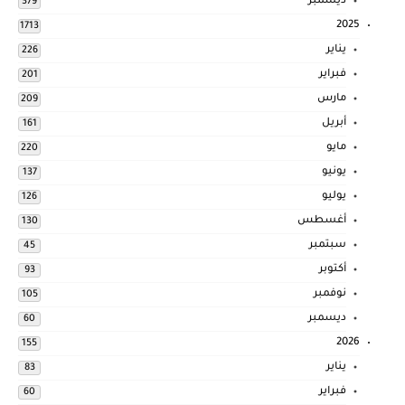
ديسمبر
379
2025
1713
يناير
226
فبراير
201
مارس
209
أبريل
161
مايو
220
يونيو
137
يوليو
126
أغسطس
130
سبتمبر
45
أكتوبر
93
نوفمبر
105
ديسمبر
60
2026
155
يناير
83
فبراير
60