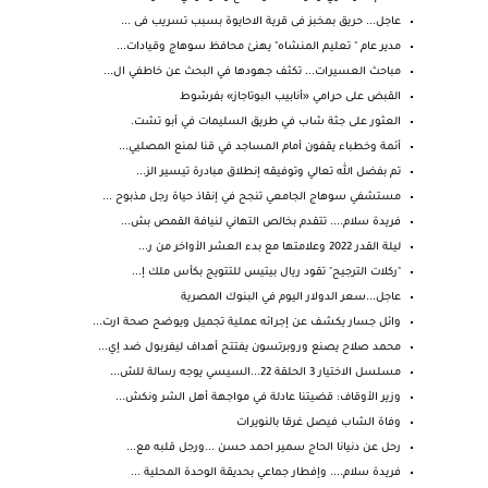
عاجل... حريق بمخبز فى قرية الاحايوة بسبب تسريب فى ...
مدير عام " تعليم المنشاه" يهنئ محافظ سوهاج وقيادات...
مباحث العسيرات... تكثف جهودها في البحث عن خاطفي ال...
القبض على حرامي «أنابيب البوتاجاز» بفرشوط
العثور على جثة شاب في طريق السليمات في أبو تشت.
أئمة وخطباء يقفون أمام المساجد في قنا لمنع المصليي...
تم بفضل الله تعالي وتوفيقه إنطلاق مبادرة تيسير الز...
مستشفي سوهاج الجامعي تنجح في إنقاذ حياة رجل مذبوح ...
فريدة سلام.... تتقدم بخالص التهاني لنيافة القمص بش...
ليلة القدر 2022 وعلامتها مع بدء العشر الأواخر من ر...
"ركلات الترجيح" تقود ريال بيتيس للتتويج بكأس ملك إ...
عاجل...سعر الدولار اليوم في البنوك المصرية
وائل جسار يكشف عن إجرائه عملية تجميل ويوضح صحة ارت...
محمد صلاح يصنع وروبرتسون يفتتح أهداف ليفربول ضد إي...
مسلسل الاختيار 3 الحلقة 22...السيسي يوجه رسالة للش...
وزير الأوقاف: قضيتنا عادلة في مواجهة أهل الشر ونكش...
وفاة الشاب فيصل غرقا بالنويرات
رحل عن دنيانا الحاج سمير احمد حسن ...ورجل قلبه مع...
فريدة سلام.... وإفطار جماعي بحديقة الوحدة المحلية ...