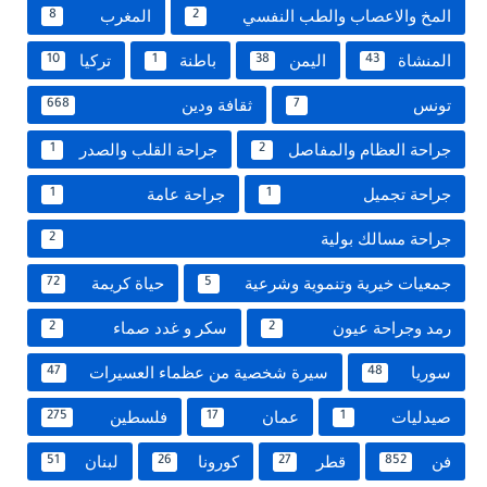
المخ والاعصاب والطب النفسي
المغرب
8
2
المنشاة
اليمن
باطنة
تركيا
10
1
38
43
تونس
ثقافة ودين
668
7
جراحة العظام والمفاصل
جراحة القلب والصدر
1
2
جراحة تجميل
جراحة عامة
1
1
جراحة مسالك بولية
2
جمعيات خيرية وتنموية وشرعية
حياة كريمة
72
5
رمد وجراحة عيون
سكر و غدد صماء
2
2
سوريا
سيرة شخصية من عظماء العسيرات
47
48
صيدليات
عمان
فلسطين
275
17
1
فن
قطر
كورونا
لبنان
51
26
27
852