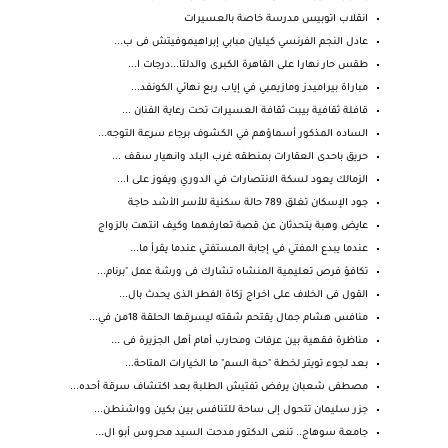
انقلاب اتوبيس مدرسة خاصة بالعسيرات
عادل النجم الفرنسي كيليان مبابي إبراهيموفيتش فى ب...
طقس حار نهارا على القاهرة الكبرى والدلتا...درجات ا...
مباراة بيراميدز ومازيمبي في إياب ربع نهائي الكونفد...
قافلة ثقافية بيبت ثقافة العسيرات تحت رعاية الفنان ...
الساده المذكور أسماؤهم في الكشوف برجاء سرعة التوجه...
حريق باحدى العقارات بمنطقه غرب البلد وانهيار سقف ...
الزمالك يعود لسكة الانتصارات في الدوري ويفوز على ا...
جود الإسكان تغلق 789 حالة سكنية للأسر الأشد حاجة
عايض وهبة يتحدثان عن قصة تعارفهما وكيف انتهت بالزواج
عندما يبدع المفتي في إجابة المستفتي عندما يقرأ ما...
تكافؤ فرص تعليمية المنشاه تشارك فى ورشة عمل "برنام...
القول فى الخلاف على اخراج زكاة الفطر الذى يحدث بال...
منافس هشام جمال يقتحم شقته ليسرقها الحلقة 18من في...
مناظرة فقهية بين عرفات ومحارب أمام أهل الجزيرة فى ...
بعد لجوء تويتر لخطة "حبة السم" ما الخيارات المتاحة...
مصطفى شعبان يرفض تفتيش الطلبة بعد اكتشاف سرقة أحده...
جزر سليمان تتحول إلى ساحة للتنافس بين بكين وواشنطن...
جامعة سوهاج.. تنعى الدكتور مدحت السيد محروس أبو ال...