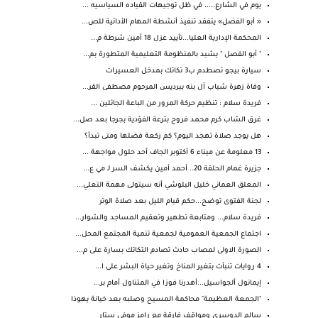
يوم في الشارع..... في ظل توجيهات القياده السياسيه ...
« أبو الفضل» يتفقد تنفيذ أنشطة المهام الأدائية للص...
المحكمة الإدارية العليا...تأييد عزل 18 أمين شرطة م...
" أبو الفصل " يشيد بالمنظومة التعليمية المتطورة بم...
سيارة بيجو تصطدم ب3 تكاتك بمدخل العسيرات
وفاة زهرة شباب آل بنه ببرديس المرحوم مصطفى القر...
فريدة سلام : تنظيم حركة المرور من الباعة الجائلين ...
غرق الشاب كرم محمد فروح بترعة الفؤدية بجرجا بعد صل...
هل يوجد صلاة تهجد اليوم؟ كم ركعة فضلها ومتى تبدأ؟
13 معلومة عن ميناء 6 أكتوبر الجاف أحد حلول مواجهة ...
جزيرة غمام الحلقة 20.. أحمد أمين يكشف السر لـ مي ع...
المعلق العماني خليل البلوشي أنه سيتولى مهمة التعلي...
لجنة الفتوى توضح...حكم قيام الليل بعد صلاة الوتر
فريدة سلام... ومتابعة تطهير وتعقيم المساجد والشوار...
اجتماع الجمعية العمومية لجمعية تنمية المجتمع المحل...
الصورة الاولى لمصاب حادث تصادم التكاتك بسارة على م...
4 روايات تنبأت بتغير المناخ وتغير حياة البشر على ا...
إيمانول ألجواسيل...أهدرنا فوزا في المتناول أمام بر...
"الجمعة العظيمة" محاكمة المسيح وصلبه بعد خيانة يهوذا
سالم الدوسري ومواقف فارقة مع رامز موفي ستار