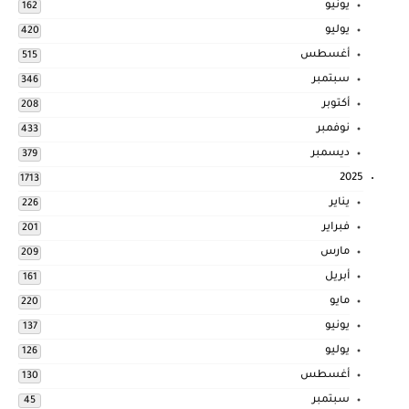
يونيو
162
يوليو
420
أغسطس
515
سبتمبر
346
أكتوبر
208
نوفمبر
433
ديسمبر
379
2025
1713
يناير
226
فبراير
201
مارس
209
أبريل
161
مايو
220
يونيو
137
يوليو
126
أغسطس
130
سبتمبر
45