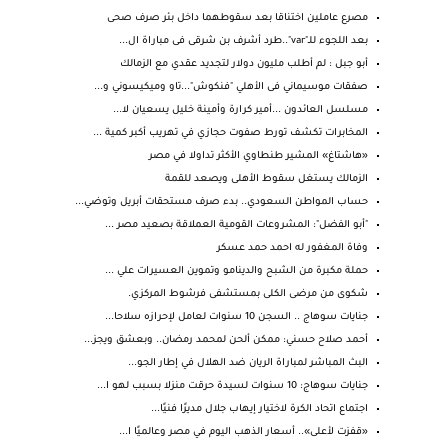
مصرع عاملين اختناقا بعد سقوطهما داخل بئر صرف صحى
بعد اللجوء للـ"var"..طرد أشرف بن شرقى فى مباراة ال...
أبو جبل : لم أطلب مليون دولار لتجديد عقدي مع الزمالك
صفقات موسيماني فى الأهلي "فنكوش"...تاو وميكيسوني و...
مسلسل العائدون ...أمير كرارة وأمينة خليل يسعيان لا...
المخابرات تكشف تورط صفوت حجازي في تهريب أكبر كمية ...
«هاشتاغ» المشير طنطاوي الأكثر تداولا في مصر
الزمالك يستغل سقوط الأهلى ويصعد للقمة
حساب المواطن السعودي.. بدء صرف مستحقات أبريل وتوضي...
"أبو الفضل": المشروعات القومية العملاقة بصعيد مصر ...
وفاة المغفور له احمد حمد عسكر
حملة مكبرة من الشبح والدينامو وتموين العسيرات علي ...
شكوى من مرضى الكلى بمستشفى فرشوط المركزي.
جنايات سوهاج .. السجن 10 سنوات لعامل لإحرازه سلاحا...
أحمد صلاح حسني: ممكن ألحن لمحمد رمضان.. وبعشق ويجز...
البث المباشر لمباراة الريان ضد الهلال في إطار الجو...
جنايات سوهاج: 10 سنوات لسيدة حرقت منزلا بسبب لهو ا...
اجتماع اتحاد الكرة لاختيار إيهاب جلال مديرًا فنيًا...
«قفزت لأعلى».. أسعار الذهب اليوم في مصر وعالميًا ا...