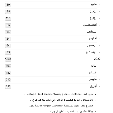
مايو
30
يونيو
38
يوليو
110
أغسطس
86
سبتمبر
64
أكتوبر
24
نوفمبر
64
ديسمبر
83
2022
5570
يناير
103
فبراير
180
مارس
210
أبريل
221
وزير النقل ومحافظ سوهاج يدشنان خطوط النقل الجماعي ...
بالأسماء .. تكريم العشرة الأوائل في مسابقة الأزهري...
مصرع طفل غرقا بمنطقة المساعيد الغربية التابعة لمر...
وفاة عثمان عبد الحميد عثمان آل ورك