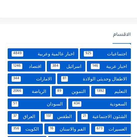
الاقسام
اجتماعيات
اخبار عالمية وعربية
4849
925
اخبار عربية
اسرائيل
اقتصاد
1246
384
146
الاطفال وحديثى الولادة
الامارات
344
81
التعليم
التموين
الرياضة
2066
89
1392
السعودية
السودان
51
434
الشئون الاجتماعية
الطقس
العراق
37
137
21
العسيرات
الفم والاسنان
الكويت
356
16
673