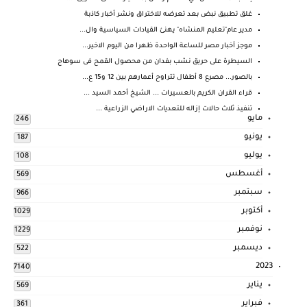
غلق تطبيق نبض بعد تعرضه للاختراق ونشر أخبار كاذبة
مدير عام"تعليم المنشاه" يهنئ القيادات السياسية وال...
موجز أخبار مصر للساعة الواحدة ظهرا من اليوم الاخير...
السيطرة على حريق نشب بفدان من محصول القمح فى سوهاج
بالصور... مصرع 8 أطفال تتراوح أعمارهم بين 12 و15 ع...
قراء القران الكريم بالعسيرات ... الشيخ أحمد السيد ...
تنفيذ ثلاث حالات إزاله للتعديات الاراضي الزراعية ...
مايو
246
يونيو
187
يوليو
108
أغسطس
569
سبتمبر
966
أكتوبر
1029
نوفمبر
1229
ديسمبر
522
2023
7140
يناير
569
فبراير
361