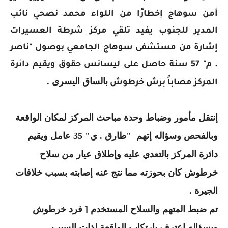
أمن سوهاج إخطارًا من اللواء محمد نصحي نائب
المدير للجنوب يفيد تلقي مركز شرطة العسيرات
إشارة من مستشفى سوهاج الجامعي بوصول "ناصر
. م" 57 سنة حاصل على ليسانس حقوق ويقيم دائرة
بالساق اليسرى .
المركز مصاباً برش خرطوش
إنتقل مأمور وضباط وحدة مباحث المركز لمكان الواقعة
وبالفحص وسؤاله إتهم "طارق . ي" 35 عامل ويقيم
دائرة المركز بالتعدي عليه وإطلاق عيار من سلاح
خرطوش كان بحوزته مما نتج عنه إصابته بسبب خلافات
الجيرة .
تم ضبط المتهم والسلاح المستخدم [ فرد خرطوش
وبسؤاله إعترف بإرتكاب الواقعة لذات السبب .