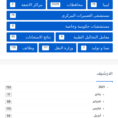
ليبيا
محافظات
مراكز الاشعة
2
5029
19
مستشفى العسيرات المركزى
74
مستشفيات حكومية وخاصة
4
معامل التحاليل الطبية
نتائج الامتحانات
45
4
نسا و توليد
وزارة النقل
وظائف
118
117
2
الارشيف
2021
733
يناير
17
فبراير
68
مارس
115
أبريل
34