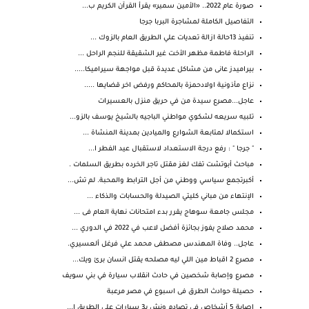
صورة عام 2022.. «الأمين سمير» يقرأ القرآن الكريم ب...
التفاصيل الكاملة لمشاجرة البربا جرجا
تنفيذ 13حالة ازالة تعديات علي الطريق العام بالزوك ...
الراحلة فاطمة مظهر الأخت غير الشقيقة للنجم الراحل ...
بيراميدز عانى من مشاكل عديدة قبل مواجهة سيراميكا.....
نزاع مأذونية اولادحمزة بالمحاكم ورفض اخر قضايها .....
عاجل...مصرع سيدة من في حريق منزل بالعسيرات
تلبيه سريعه لشكوي مواطني الباجيه بالشيخ يوسف بالزو...
استكمالا لمتابعة الشوارع والميادين بمدينة المنشاة ...
" جرجا " : رفع درجة الاستعداد لاستقبال عيد الفطر ا...
مباحث أبوتشت تفك لغز مقتل تاجر الخرده بطريق السلمات .
أكبرتجمع سياسي ووطني من أجل الترابط والمحبة. لم تش...
الإنتهاء من مباني كليتي الصيدلة والحسابات والذكاء ...
مجلس جامعة سوهاج يقرر بدء امتحانات نهاية العام فى ...
محمد صلاح يفوز بجائزة أفضل لاعب في 2022 في الدوري ...
عاجل.. وفاة المهندس مصطفى محمد علي فرغل ألعسيري.
مصرع 2 اقباط مين اللي ليه مصلحه يقتل انسان برئ ويك...
مصرع وإصابة شخصين في حادث انقلاب سيارة في بني سويف
حصيلة حوادث الطرق فى اسبوع في مصر مرعبة
إصابة 5 أشخاص في تصادم ونش بـ3 سيارات على الطريق ا...