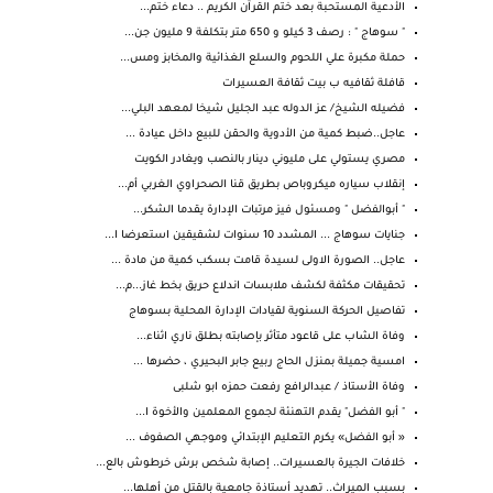
الأدعية المستحبة بعد ختم القرآن الكريم .. دعاء ختم...
" سوهاج " : رصف 3 كيلو و 650 متر بتكلفة 9 مليون جن...
حملة مكبرة علي اللحوم والسلع الغذائية والمخابز ومس...
قافلة ثقافيه ب بيت ثقافة العسيرات
فضيله الشيخ/ عز الدوله عبد الجليل شيخا لمعهد البلي...
عاجل..ضبط كمية من الأدوية والحقن للبيع داخل عيادة ...
مصري يستولي على مليوني دينار بالنصب ويغادر الكويت
إنقلاب سياره ميكروباص بطريق قنا الصحراوي الغربي أم...
" أبوالفضل " ومسئول فيز مرتبات الإدارة يقدما الشكر...
جنايات سوهاج ... المشدد 10 سنوات لشقيقين استعرضا ا...
عاجل.. الصورة الاولى لسيدة قامت بسكب كمية من مادة ...
تحقيقات مكثفة لكشف ملابسات اندلاع حريق بخط غاز...م...
تفاصيل الحركة السنوية لقيادات الإدارة المحلية بسوهاج
وفاة الشاب على قاعود متأثر بإصابته بطلق ناري اثناء...
امسية جميلة بمنزل الحاج ربيع جابر البحيري ، حضرها ...
وفاة الأستاذ / عبدالرافع رفعت حمزه ابو شلبى
" أبو الفضل" يقدم التهنئة لجموع المعلمين والأخوة ا...
« أبو الفضل» يكرم التعليم الإبتدائي وموجهي الصفوف ...
خلافات الجيرة بالعسيرات.. إصابة شخص برش خرطوش بالع...
بسبب الميراث.. تهديد أستاذة جامعية بالقتل من أهلها...