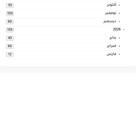
أكتوبر
93
نوفمبر
105
ديسمبر
60
2026
155
يناير
83
فبراير
60
مارس
12