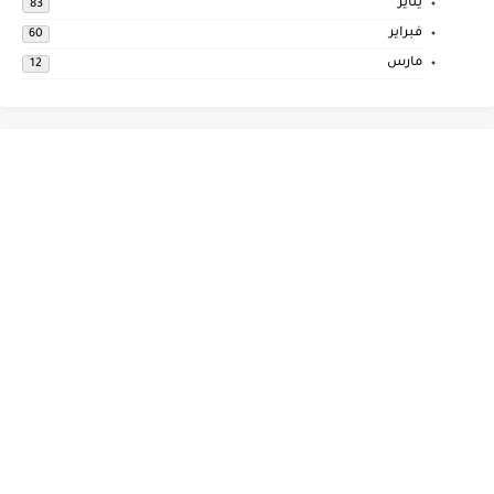
يناير
83
فبراير
60
مارس
12