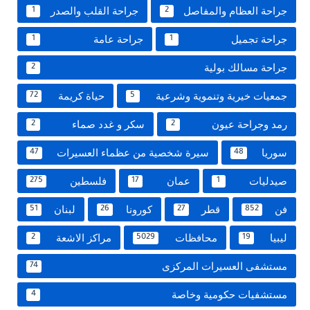
جراحة العظام والمفاصل
جراحة القلب والصدر
1
2
جراحة تجميل
جراحة عامة
1
1
جراحة مسالك بولية
2
جمعيات خيرية وتنموية وشرعية
حياة كريمة
72
5
رمد وجراحة عيون
سكر و غدد صماء
2
2
سوريا
سيرة شخصية من عظماء العسيرات
47
48
صيدليات
عمان
فلسطين
275
17
1
فن
قطر
كورونا
لبنان
51
26
27
852
ليبيا
محافظات
مراكز الاشعة
2
5029
19
مستشفى العسيرات المركزى
74
مستشفيات حكومية وخاصة
4