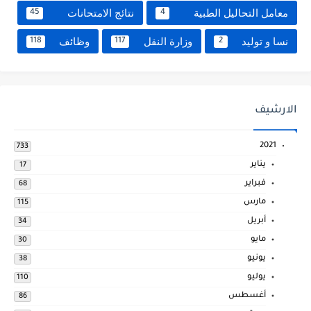
معامل التحاليل الطبية
نتائج الامتحانات
45
4
نسا و توليد
وزارة النقل
وظائف
118
117
2
الارشيف
2021
733
يناير
17
فبراير
68
مارس
115
أبريل
34
مايو
30
يونيو
38
يوليو
110
أغسطس
86