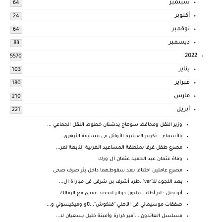
سبتمبر
64
أكتوبر
24
نوفمبر
64
ديسمبر
83
2022
5570
يناير
103
فبراير
180
مارس
210
أبريل
221
وزير النقل ومحافظ سوهاج يدشنان خطوط النقل الجماعي ...
بالأسماء .. تكريم العشرة الأوائل في مسابقة الأزهري...
مصرع طفل غرقا بمنطقة المساعيد الغربية التابعة لمر...
وفاة عثمان عبد الحميد عثمان آل ورك
مصرع عاملين اختناقا بعد سقوطهما داخل بئر صرف صحى
بعد اللجوء للـ"var"..طرد أشرف بن شرقى فى مباراة ال...
أبو جبل : لم أطلب مليون دولار لتجديد عقدي مع الزمالك
صفقات موسيماني فى الأهلي "فنكوش"...تاو وميكيسوني و...
مسلسل العائدون ...أمير كرارة وأمينة خليل يسعيان لا...