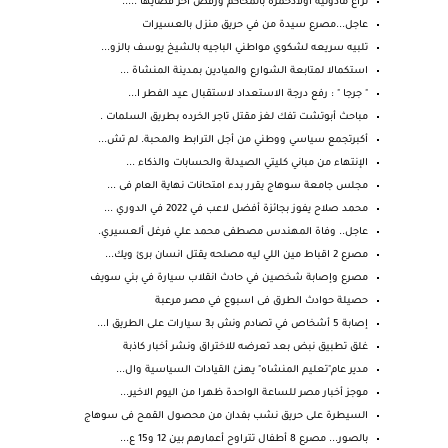
نزاع مأذونية اولادحمزة بالمحاكم ورفض اخر قضايها .....
عاجل...مصرع سيدة من في حريق منزل بالعسيرات
تلبيه سريعه لشكوي مواطني الباجيه بالشيخ يوسف بالزو...
استكمالا لمتابعة الشوارع والميادين بمدينة المنشاة ...
" جرجا " : رفع درجة الاستعداد لاستقبال عيد الفطر ا...
مباحث أبوتشت تفك لغز مقتل تاجر الخرده بطريق السلمات .
أكبرتجمع سياسي ووطني من أجل الترابط والمحبة. لم تش...
الإنتهاء من مباني كليتي الصيدلة والحسابات والذكاء ...
مجلس جامعة سوهاج يقرر بدء امتحانات نهاية العام فى ...
محمد صلاح يفوز بجائزة أفضل لاعب في 2022 في الدوري ...
عاجل.. وفاة المهندس مصطفى محمد علي فرغل ألعسيري.
مصرع 2 اقباط مين اللي ليه مصلحه يقتل انسان برئ ويك...
مصرع وإصابة شخصين في حادث انقلاب سيارة في بني سويف
حصيلة حوادث الطرق فى اسبوع في مصر مرعبة
إصابة 5 أشخاص في تصادم ونش بـ3 سيارات على الطريق ا...
غلق تطبيق نبض بعد تعرضه للاختراق ونشر أخبار كاذبة
مدير عام"تعليم المنشاه" يهنئ القيادات السياسية وال...
موجز أخبار مصر للساعة الواحدة ظهرا من اليوم الاخير...
السيطرة على حريق نشب بفدان من محصول القمح فى سوهاج
بالصور... مصرع 8 أطفال تتراوح أعمارهم بين 12 و15 ع...