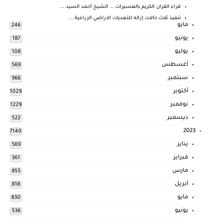
قراء القران الكريم بالعسيرات ... الشيخ أحمد السيد ...
تنفيذ ثلاث حالات إزاله للتعديات الاراضي الزراعية ...
مايو
246
يونيو
187
يوليو
108
أغسطس
569
سبتمبر
966
أكتوبر
1029
نوفمبر
1229
ديسمبر
522
2023
7140
يناير
569
فبراير
361
مارس
855
أبريل
818
مايو
830
يونيو
536