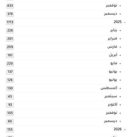
نوفمبر
433
ديسمبر
379
2025
1713
يناير
226
فبراير
201
مارس
209
أبريل
161
مايو
220
يونيو
137
يوليو
126
أغسطس
130
سبتمبر
45
أكتوبر
93
نوفمبر
105
ديسمبر
60
2026
155