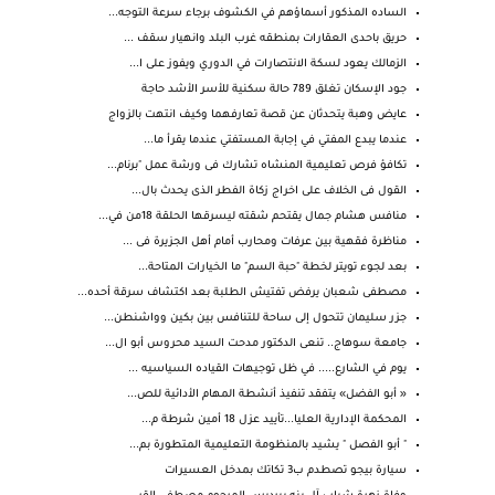
الساده المذكور أسماؤهم في الكشوف برجاء سرعة التوجه...
حريق باحدى العقارات بمنطقه غرب البلد وانهيار سقف ...
الزمالك يعود لسكة الانتصارات في الدوري ويفوز على ا...
جود الإسكان تغلق 789 حالة سكنية للأسر الأشد حاجة
عايض وهبة يتحدثان عن قصة تعارفهما وكيف انتهت بالزواج
عندما يبدع المفتي في إجابة المستفتي عندما يقرأ ما...
تكافؤ فرص تعليمية المنشاه تشارك فى ورشة عمل "برنام...
القول فى الخلاف على اخراج زكاة الفطر الذى يحدث بال...
منافس هشام جمال يقتحم شقته ليسرقها الحلقة 18من في...
مناظرة فقهية بين عرفات ومحارب أمام أهل الجزيرة فى ...
بعد لجوء تويتر لخطة "حبة السم" ما الخيارات المتاحة...
مصطفى شعبان يرفض تفتيش الطلبة بعد اكتشاف سرقة أحده...
جزر سليمان تتحول إلى ساحة للتنافس بين بكين وواشنطن...
جامعة سوهاج.. تنعى الدكتور مدحت السيد محروس أبو ال...
يوم في الشارع..... في ظل توجيهات القياده السياسيه ...
« أبو الفضل» يتفقد تنفيذ أنشطة المهام الأدائية للص...
المحكمة الإدارية العليا...تأييد عزل 18 أمين شرطة م...
" أبو الفصل " يشيد بالمنظومة التعليمية المتطورة بم...
سيارة بيجو تصطدم ب3 تكاتك بمدخل العسيرات