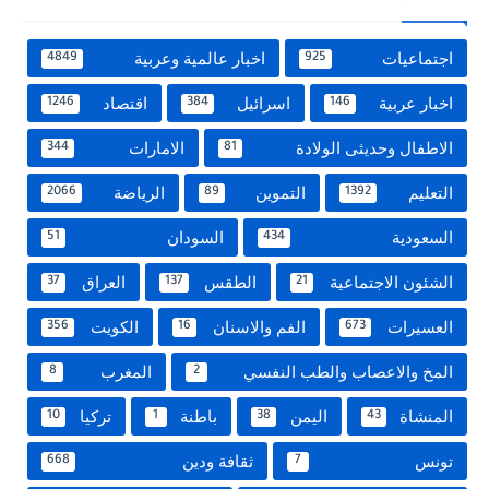
اجتماعيات
اخبار عالمية وعربية
4849
925
اخبار عربية
اسرائيل
اقتصاد
1246
384
146
الاطفال وحديثى الولادة
الامارات
344
81
التعليم
التموين
الرياضة
2066
89
1392
السعودية
السودان
51
434
الشئون الاجتماعية
الطقس
العراق
37
137
21
العسيرات
الفم والاسنان
الكويت
356
16
673
المخ والاعصاب والطب النفسي
المغرب
8
2
المنشاة
اليمن
باطنة
تركيا
10
1
38
43
تونس
ثقافة ودين
668
7