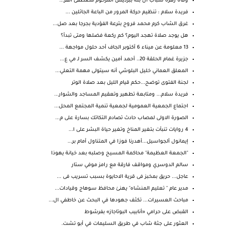
وفاة زهرة شباب آل بنه ببرديس المرحوم مصطفى القر...
فريدة سلام : تنظيم حركة المرور من الباعة الجائلين ...
غرق الشاب كرم محمد فروح بترعة الفؤدية بجرجا بعد صل...
هل يوجد صلاة تهجد اليوم؟ كم ركعة فضلها ومتى تبدأ؟
13 معلومة عن ميناء 6 أكتوبر الجاف أحد حلول مواجهة ...
جزيرة غمام الحلقة 20.. أحمد أمين يكشف السر لـ مي ع...
المعلق العماني خليل البلوشي أنه سيتولى مهمة التعلي...
لجنة الفتوى توضح...حكم قيام الليل بعد صلاة الوتر
فريدة سلام... ومتابعة تطهير وتعقيم المساجد والشوار...
اجتماع الجمعية العمومية لجمعية تنمية المجتمع المحل...
الصورة الاولى لمصاب حادث تصادم التكاتك بسارة على م...
4 روايات تنبأت بتغير المناخ وتغير حياة البشر على ا...
إيمانول ألجواسيل...أهدرنا فوزا في المتناول أمام بر...
"الجمعة العظيمة" محاكمة المسيح وصلبه بعد خيانة يهوذا
سالم الدوسري ومواقف فارقة مع رامز موفي ستار
عاجل... حريق بمخبز فى قرية الاحايوة بسبب تسريب فى ...
مدير عام " تعليم المنشاه" يهنئ محافظ سوهاج وقيادات...
مباحث العسيرات... تكثف جهودها في البحث عن خاطفي ال...
القبض على حرامي «أنابيب البوتاجاز» بفرشوط
العثور على جثة شاب في طريق السليمات في أبو تشت.