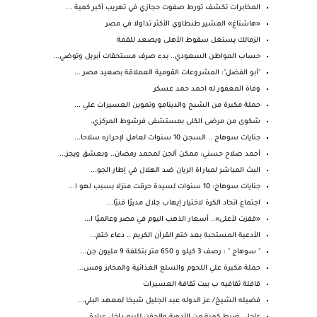
المخابرات تكشف تورط صفوت حجازي في تهريب أكبر كمية ...
«هاشتاغ» المشير طنطاوي الأكثر تداولا في مصر
الزمالك يستغل سقوط الأهلى ويصعد للقمة
حساب المواطن السعودي.. بدء صرف مستحقات أبريل وتوضي...
"أبو الفضل": المشروعات القومية العملاقة بصعيد مصر ...
وفاة المغفور له احمد حمد عسكر
حملة مكبرة من الشبح والدينامو وتموين العسيرات علي ...
شكوى من مرضى الكلى بمستشفى فرشوط المركزي.
جنايات سوهاج .. السجن 10 سنوات لعامل لإحرازه سلاحا...
أحمد صلاح حسني: ممكن ألحن لمحمد رمضان.. وبعشق ويجز...
البث المباشر لمباراة الريان ضد الهلال في إطار الجو...
جنايات سوهاج: 10 سنوات لسيدة حرقت منزلا بسبب لهو ا...
اجتماع اتحاد الكرة لاختيار إيهاب جلال مديرًا فنيًا...
«قفزت لأعلى».. أسعار الذهب اليوم في مصر وعالميًا ا...
الأدعية المستحبة بعد ختم القرآن الكريم .. دعاء ختم...
" سوهاج " : رصف 3 كيلو و 650 متر بتكلفة 9 مليون جن...
حملة مكبرة علي اللحوم والسلع الغذائية والمخابز ومس...
قافلة ثقافيه ب بيت ثقافة العسيرات
فضيله الشيخ/ عز الدوله عبد الجليل شيخا لمعهد البلي...