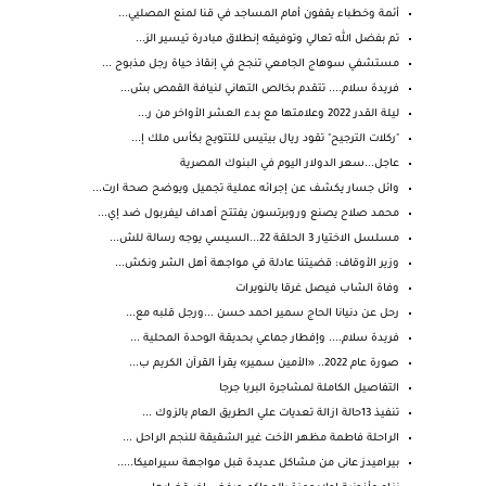
أئمة وخطباء يقفون أمام المساجد في قنا لمنع المصليي...
تم بفضل الله تعالي وتوفيقه إنطلاق مبادرة تيسير الز...
مستشفي سوهاج الجامعي تنجح في إنقاذ حياة رجل مذبوح ...
فريدة سلام.... تتقدم بخالص التهاني لنيافة القمص بش...
ليلة القدر 2022 وعلامتها مع بدء العشر الأواخر من ر...
"ركلات الترجيح" تقود ريال بيتيس للتتويج بكأس ملك إ...
عاجل...سعر الدولار اليوم في البنوك المصرية
وائل جسار يكشف عن إجرائه عملية تجميل ويوضح صحة ارت...
محمد صلاح يصنع وروبرتسون يفتتح أهداف ليفربول ضد إي...
مسلسل الاختيار 3 الحلقة 22...السيسي يوجه رسالة للش...
وزير الأوقاف: قضيتنا عادلة في مواجهة أهل الشر ونكش...
وفاة الشاب فيصل غرقا بالنويرات
رحل عن دنيانا الحاج سمير احمد حسن ...ورجل قلبه مع...
فريدة سلام.... وإفطار جماعي بحديقة الوحدة المحلية ...
صورة عام 2022.. «الأمين سمير» يقرأ القرآن الكريم ب...
التفاصيل الكاملة لمشاجرة البربا جرجا
تنفيذ 13حالة ازالة تعديات علي الطريق العام بالزوك ...
الراحلة فاطمة مظهر الأخت غير الشقيقة للنجم الراحل ...
بيراميدز عانى من مشاكل عديدة قبل مواجهة سيراميكا.....