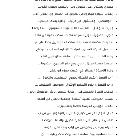
عاجل..ضبط كمية من الأدوية والحقن للبيع داخل عيادة ...
مصري يستولي على مليوني دينار بالنصب ويغادر الكويت
إنقلاب سياره ميكروباص بطريق قنا الصحراوي الغربي أم...
" أبوالفضل " ومسئول فيز مرتبات الإدارة يقدما الشكر...
جنايات سوهاج ... المشدد 10 سنوات لشقيقين استعرضا ا...
عاجل.. الصورة الاولى لسيدة قامت بسكب كمية من مادة ...
تحقيقات مكثفة لكشف ملابسات اندلاع حريق بخط غاز...م...
تفاصيل الحركة السنوية لقيادات الإدارة المحلية بسوهاج
وفاة الشاب على قاعود متأثر بإصابته بطلق ناري اثناء...
امسية جميلة بمنزل الحاج ربيع جابر البحيري ، حضرها ...
وفاة الأستاذ / عبدالرافع رفعت حمزه ابو شلبى
" أبو الفضل" يقدم التهنئة لجموع المعلمين والأخوة ا...
« أبو الفضل» يكرم التعليم الإبتدائي وموجهي الصفوف ...
خلافات الجيرة بالعسيرات.. إصابة شخص برش خرطوش بالع...
بسبب الميراث.. تهديد أستاذة جامعية بالقتل من أهلها...
انقلاب اتوبيس مدرسة خاصة بالعسيرات
عادل النجم الفرنسي كيليان مبابي إبراهيموفيتش فى ب...
طقس حار نهارا على القاهرة الكبرى والدلتا...درجات ا...
مباراة بيراميدز ومازيمبي في إياب ربع نهائي الكونفد...
قافلة ثقافية بيبت ثقافة العسيرات تحت رعاية الفنان ...