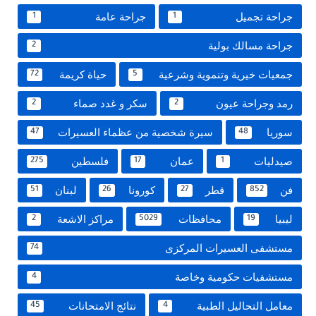
جراحة تجميل
جراحة عامة
1
1
جراحة مسالك بولية
2
جمعيات خيرية وتنموية وشرعية
حياة كريمة
72
5
رمد وجراحة عيون
سكر و غدد صماء
2
2
سوريا
سيرة شخصية من عظماء العسيرات
47
48
صيدليات
عمان
فلسطين
275
17
1
فن
قطر
كورونا
لبنان
51
26
27
852
ليبيا
محافظات
مراكز الاشعة
2
5029
19
مستشفى العسيرات المركزى
74
مستشفيات حكومية وخاصة
4
معامل التحاليل الطبية
نتائج الامتحانات
45
4