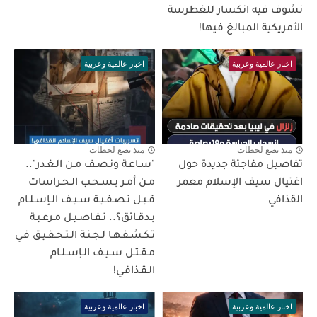
نشوف فيه انكسار للغطرسة
الأمريكية المبالغ فيها!
اخبار عالمية وعربية
اخبار عالمية وعربية
منذ بضع لحظات
منذ بضع لحظات
تفاصيل مفاجئة جديدة حول
"سـاعـة ونـصـف مـن الـغـدر"..
اغتيال سيف الإسلام معمر
مـن أمـر بـسـحـب الـحـراسات
القذافي
قـبـل تـصـفـيـة سـيـف الـإسـلـام
بـدقـائق؟.. تـفـاصـيـل مـرعـبـة
تـكـشـفـهـا لـجـنـة الـتـحـقـيـق فـي
مـقـتـل سـيـف الـإسـلـام
الـقـذافـي!
اخبار عالمية وعربية
اخبار عالمية وعربية