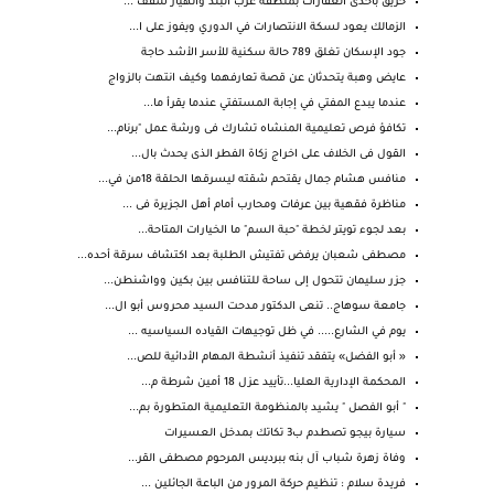
حريق باحدى العقارات بمنطقه غرب البلد وانهيار سقف ...
الزمالك يعود لسكة الانتصارات في الدوري ويفوز على ا...
جود الإسكان تغلق 789 حالة سكنية للأسر الأشد حاجة
عايض وهبة يتحدثان عن قصة تعارفهما وكيف انتهت بالزواج
عندما يبدع المفتي في إجابة المستفتي عندما يقرأ ما...
تكافؤ فرص تعليمية المنشاه تشارك فى ورشة عمل "برنام...
القول فى الخلاف على اخراج زكاة الفطر الذى يحدث بال...
منافس هشام جمال يقتحم شقته ليسرقها الحلقة 18من في...
مناظرة فقهية بين عرفات ومحارب أمام أهل الجزيرة فى ...
بعد لجوء تويتر لخطة "حبة السم" ما الخيارات المتاحة...
مصطفى شعبان يرفض تفتيش الطلبة بعد اكتشاف سرقة أحده...
جزر سليمان تتحول إلى ساحة للتنافس بين بكين وواشنطن...
جامعة سوهاج.. تنعى الدكتور مدحت السيد محروس أبو ال...
يوم في الشارع..... في ظل توجيهات القياده السياسيه ...
« أبو الفضل» يتفقد تنفيذ أنشطة المهام الأدائية للص...
المحكمة الإدارية العليا...تأييد عزل 18 أمين شرطة م...
" أبو الفصل " يشيد بالمنظومة التعليمية المتطورة بم...
سيارة بيجو تصطدم ب3 تكاتك بمدخل العسيرات
وفاة زهرة شباب آل بنه ببرديس المرحوم مصطفى القر...
فريدة سلام : تنظيم حركة المرور من الباعة الجائلين ...