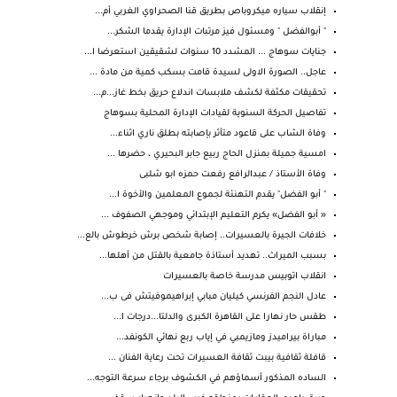
إنقلاب سياره ميكروباص بطريق قنا الصحراوي الغربي أم...
" أبوالفضل " ومسئول فيز مرتبات الإدارة يقدما الشكر...
جنايات سوهاج ... المشدد 10 سنوات لشقيقين استعرضا ا...
عاجل.. الصورة الاولى لسيدة قامت بسكب كمية من مادة ...
تحقيقات مكثفة لكشف ملابسات اندلاع حريق بخط غاز...م...
تفاصيل الحركة السنوية لقيادات الإدارة المحلية بسوهاج
وفاة الشاب على قاعود متأثر بإصابته بطلق ناري اثناء...
امسية جميلة بمنزل الحاج ربيع جابر البحيري ، حضرها ...
وفاة الأستاذ / عبدالرافع رفعت حمزه ابو شلبى
" أبو الفضل" يقدم التهنئة لجموع المعلمين والأخوة ا...
« أبو الفضل» يكرم التعليم الإبتدائي وموجهي الصفوف ...
خلافات الجيرة بالعسيرات.. إصابة شخص برش خرطوش بالع...
بسبب الميراث.. تهديد أستاذة جامعية بالقتل من أهلها...
انقلاب اتوبيس مدرسة خاصة بالعسيرات
عادل النجم الفرنسي كيليان مبابي إبراهيموفيتش فى ب...
طقس حار نهارا على القاهرة الكبرى والدلتا...درجات ا...
مباراة بيراميدز ومازيمبي في إياب ربع نهائي الكونفد...
قافلة ثقافية بيبت ثقافة العسيرات تحت رعاية الفنان ...
الساده المذكور أسماؤهم في الكشوف برجاء سرعة التوجه...