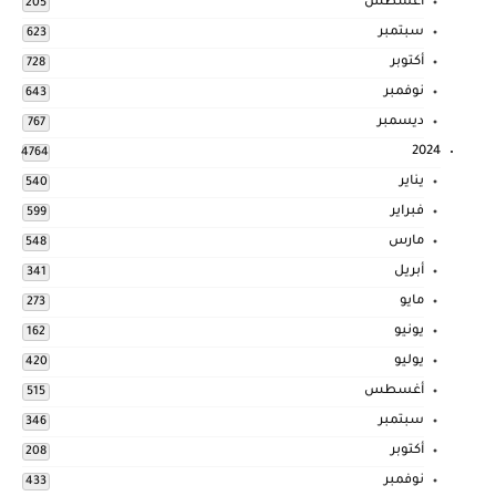
أغسطس
205
سبتمبر
623
أكتوبر
728
نوفمبر
643
ديسمبر
767
2024
4764
يناير
540
فبراير
599
مارس
548
أبريل
341
مايو
273
يونيو
162
يوليو
420
أغسطس
515
سبتمبر
346
أكتوبر
208
نوفمبر
433