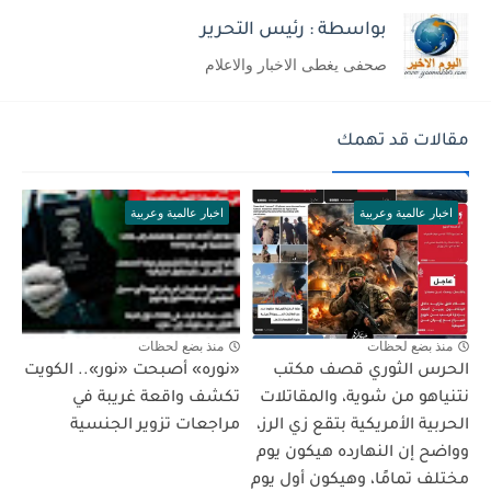
بواسطة : رئيس التحرير
صحفى يغطى الاخبار والاعلام
مقالات قد تهمك
اخبار عالمية وعربية
اخبار عالمية وعربية
منذ بضع لحظات
منذ بضع لحظات
الحرس الثوري قصف مكتب
«نوره» أصبحت «نور».. الكويت
نتنياهو من شوية، والمقاتلات
تكشف واقعة غريبة في
الحربية الأمريكية بتقع زي الرز،
مراجعات تزوير الجنسية
وواضح إن النهارده هيكون يوم
مختلف تمامًا، وهيكون أول يوم