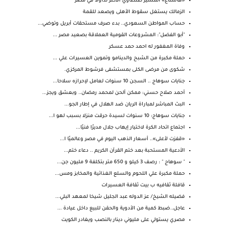
«هاشتاغ» المشير طنطاوي الأكثر تداولا في مصر
الزمالك يستغل سقوط الأهلى ويصعد للقمة
حساب المواطن السعودي.. بدء صرف مستحقات أبريل وتوضي...
"أبو الفضل": المشروعات القومية العملاقة بصعيد مصر ...
وفاة المغفور له احمد حمد عسكر
حملة مكبرة من الشبح والدينامو وتموين العسيرات علي ...
شكوى من مرضى الكلى بمستشفى فرشوط المركزي.
جنايات سوهاج .. السجن 10 سنوات لعامل لإحرازه سلاحا...
أحمد صلاح حسني: ممكن ألحن لمحمد رمضان.. وبعشق ويجز...
البث المباشر لمباراة الريان ضد الهلال في إطار الجو...
جنايات سوهاج: 10 سنوات لسيدة حرقت منزلا بسبب لهو ا...
اجتماع اتحاد الكرة لاختيار إيهاب جلال مديرًا فنيًا...
«قفزت لأعلى».. أسعار الذهب اليوم في مصر وعالميًا ا...
الأدعية المستحبة بعد ختم القرآن الكريم .. دعاء ختم...
" سوهاج " : رصف 3 كيلو و 650 متر بتكلفة 9 مليون جن...
حملة مكبرة علي اللحوم والسلع الغذائية والمخابز ومس...
قافلة ثقافيه ب بيت ثقافة العسيرات
فضيله الشيخ/ عز الدوله عبد الجليل شيخا لمعهد البلي...
عاجل..ضبط كمية من الأدوية والحقن للبيع داخل عيادة ...
مصري يستولي على مليوني دينار بالنصب ويغادر الكويت