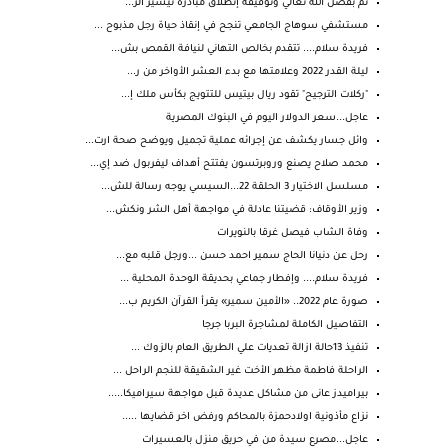
تم بفضل الله تعالي وتوفيقه إنطلاق مبادرة تيسير الز...
مستشفي سوهاج الجامعي تنجح في إنقاذ حياة رجل مذبوح ...
فريدة سلام.... تتقدم بخالص التهاني لنيافة القمص بش...
ليلة القدر 2022 وعلامتها مع بدء العشر الأواخر من ر...
"ركلات الترجيح" تقود ريال بيتيس للتتويج بكأس ملك إ...
عاجل...سعر الدولار اليوم في البنوك المصرية
وائل جسار يكشف عن إجرائه عملية تجميل ويوضح صحة ارت...
محمد صلاح يصنع وروبرتسون يفتتح أهداف ليفربول ضد إي...
مسلسل الاختيار 3 الحلقة 22...السيسي يوجه رسالة للش...
وزير الأوقاف: قضيتنا عادلة في مواجهة أهل الشر ونكش...
وفاة الشاب فيصل غرقا بالنويرات
رحل عن دنيانا الحاج سمير احمد حسن ...ورجل قلبه مع...
فريدة سلام.... وإفطار جماعي بحديقة الوحدة المحلية ...
صورة عام 2022.. «الأمين سمير» يقرأ القرآن الكريم ب...
التفاصيل الكاملة لمشاجرة البربا جرجا
تنفيذ 13حالة ازالة تعديات علي الطريق العام بالزوك ...
الراحلة فاطمة مظهر الأخت غير الشقيقة للنجم الراحل ...
بيراميدز عانى من مشاكل عديدة قبل مواجهة سيراميكا.....
نزاع مأذونية اولادحمزة بالمحاكم ورفض اخر قضايها .....
عاجل...مصرع سيدة من في حريق منزل بالعسيرات