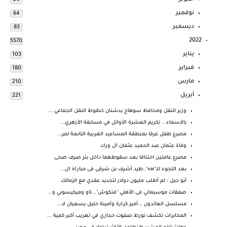
24
نوفمبر
64
ديسمبر
83
2022
5570
يناير
103
فبراير
180
مارس
210
أبريل
221
وزير النقل ومحافظ سوهاج يدشنان خطوط النقل الجماعي ...
بالأسماء .. تكريم العشرة الأوائل في مسابقة الأزهري...
مصرع طفل غرقا بمنطقة المساعيد الغربية التابعة لمر...
وفاة عثمان عبد الحميد عثمان آل ورك
مصرع عاملين اختناقا بعد سقوطهما داخل بئر صرف صحى
بعد اللجوء للـ"var"..طرد أشرف بن شرقى فى مباراة ال...
أبو جبل : لم أطلب مليون دولار لتجديد عقدي مع الزمالك
صفقات موسيماني فى الأهلي "فنكوش"...تاو وميكيسوني و...
مسلسل العائدون ...أمير كرارة وأمينة خليل يسعيان لا...
المخابرات تكشف تورط صفوت حجازي في تهريب أكبر كمية ...