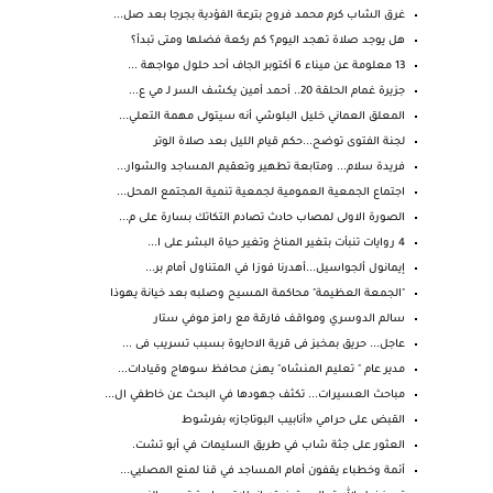
غرق الشاب كرم محمد فروح بترعة الفؤدية بجرجا بعد صل...
هل يوجد صلاة تهجد اليوم؟ كم ركعة فضلها ومتى تبدأ؟
13 معلومة عن ميناء 6 أكتوبر الجاف أحد حلول مواجهة ...
جزيرة غمام الحلقة 20.. أحمد أمين يكشف السر لـ مي ع...
المعلق العماني خليل البلوشي أنه سيتولى مهمة التعلي...
لجنة الفتوى توضح...حكم قيام الليل بعد صلاة الوتر
فريدة سلام... ومتابعة تطهير وتعقيم المساجد والشوار...
اجتماع الجمعية العمومية لجمعية تنمية المجتمع المحل...
الصورة الاولى لمصاب حادث تصادم التكاتك بسارة على م...
4 روايات تنبأت بتغير المناخ وتغير حياة البشر على ا...
إيمانول ألجواسيل...أهدرنا فوزا في المتناول أمام بر...
"الجمعة العظيمة" محاكمة المسيح وصلبه بعد خيانة يهوذا
سالم الدوسري ومواقف فارقة مع رامز موفي ستار
عاجل... حريق بمخبز فى قرية الاحايوة بسبب تسريب فى ...
مدير عام " تعليم المنشاه" يهنئ محافظ سوهاج وقيادات...
مباحث العسيرات... تكثف جهودها في البحث عن خاطفي ال...
القبض على حرامي «أنابيب البوتاجاز» بفرشوط
العثور على جثة شاب في طريق السليمات في أبو تشت.
أئمة وخطباء يقفون أمام المساجد في قنا لمنع المصليي...