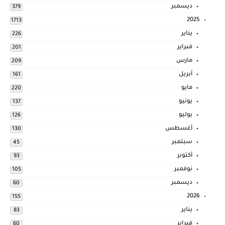
ديسمبر
379
2025
1713
يناير
226
فبراير
201
مارس
209
أبريل
161
مايو
220
يونيو
137
يوليو
126
أغسطس
130
سبتمبر
45
أكتوبر
93
نوفمبر
105
ديسمبر
60
2026
155
يناير
83
فبراير
60