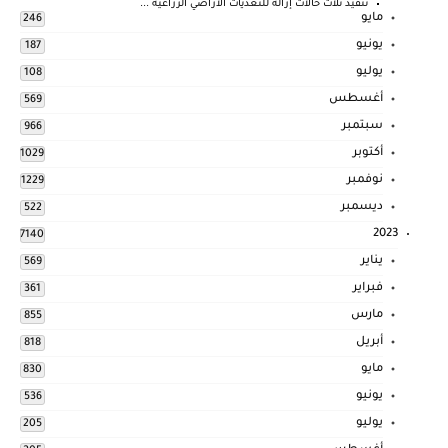
تنفيذ ثلاث حالات إزاله للتعديات الاراضي الزراعية ...
مايو
246
يونيو
187
يوليو
108
أغسطس
569
سبتمبر
966
أكتوبر
1029
نوفمبر
1229
ديسمبر
522
2023
7140
يناير
569
فبراير
361
مارس
855
أبريل
818
مايو
830
يونيو
536
يوليو
205