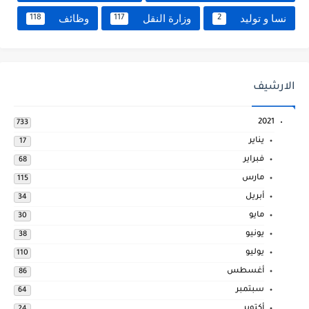
نسا و توليد
وزارة النقل
وظائف
118
117
2
الارشيف
2021
733
يناير
17
فبراير
68
مارس
115
أبريل
34
مايو
30
يونيو
38
يوليو
110
أغسطس
86
سبتمبر
64
أكتوبر