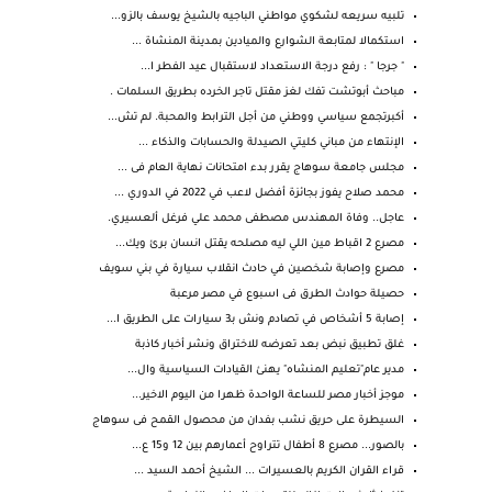
تلبيه سريعه لشكوي مواطني الباجيه بالشيخ يوسف بالزو...
استكمالا لمتابعة الشوارع والميادين بمدينة المنشاة ...
" جرجا " : رفع درجة الاستعداد لاستقبال عيد الفطر ا...
مباحث أبوتشت تفك لغز مقتل تاجر الخرده بطريق السلمات .
أكبرتجمع سياسي ووطني من أجل الترابط والمحبة. لم تش...
الإنتهاء من مباني كليتي الصيدلة والحسابات والذكاء ...
مجلس جامعة سوهاج يقرر بدء امتحانات نهاية العام فى ...
محمد صلاح يفوز بجائزة أفضل لاعب في 2022 في الدوري ...
عاجل.. وفاة المهندس مصطفى محمد علي فرغل ألعسيري.
مصرع 2 اقباط مين اللي ليه مصلحه يقتل انسان برئ ويك...
مصرع وإصابة شخصين في حادث انقلاب سيارة في بني سويف
حصيلة حوادث الطرق فى اسبوع في مصر مرعبة
إصابة 5 أشخاص في تصادم ونش بـ3 سيارات على الطريق ا...
غلق تطبيق نبض بعد تعرضه للاختراق ونشر أخبار كاذبة
مدير عام"تعليم المنشاه" يهنئ القيادات السياسية وال...
موجز أخبار مصر للساعة الواحدة ظهرا من اليوم الاخير...
السيطرة على حريق نشب بفدان من محصول القمح فى سوهاج
بالصور... مصرع 8 أطفال تتراوح أعمارهم بين 12 و15 ع...
قراء القران الكريم بالعسيرات ... الشيخ أحمد السيد ...