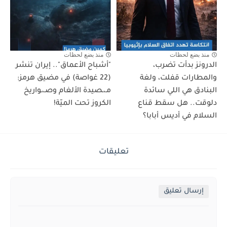
منذ بضع لحظات
منذ بضع لحظات
الدرونز بدأت تضرب،
"أشباح الأعماق".. إيران تنشر
والمطارات قفلت، ولغة
(22 غواصة) في مضيق هرمز:
البنادق هي اللي سائدة
مـ،ـصيدة الألغام وصـ،ـواريخ
دلوقت.. هل سقط قناع
الكروز تحت الميّة!
السلام في أديس أبابا؟
تعليقات
إرسال تعليق