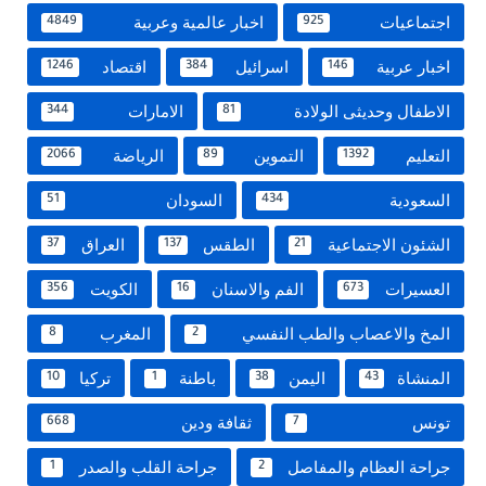
اجتماعيات
اخبار عالمية وعربية
4849
925
اخبار عربية
اسرائيل
اقتصاد
1246
384
146
الاطفال وحديثى الولادة
الامارات
344
81
التعليم
التموين
الرياضة
2066
89
1392
السعودية
السودان
51
434
الشئون الاجتماعية
الطقس
العراق
37
137
21
العسيرات
الفم والاسنان
الكويت
356
16
673
المخ والاعصاب والطب النفسي
المغرب
8
2
المنشاة
اليمن
باطنة
تركيا
10
1
38
43
تونس
ثقافة ودين
668
7
جراحة العظام والمفاصل
جراحة القلب والصدر
1
2