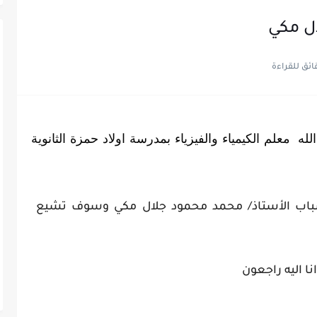
ل مكي
ببالغ الحزن والأسى ننعى المغفور له بإذن الله  معلم الكيمياء والفيزياء بمدرسة اولاد حمزة الثانوية 
شباب الأستاذ/ محمد محمود جلال مكي وسوف تشيع
نا اليه راجعون