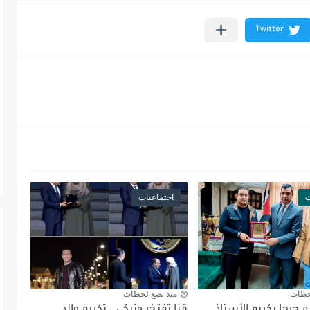
ت
اجتماعيات
حظات
منذ بضع لحظات
 جرجا يكريم الأستاذ
قنا تفتخر وتبكي… تكريم والد