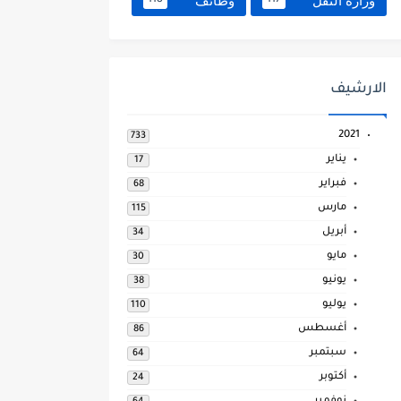
وزارة النقل
وظائف
118
117
الارشيف
2021
733
يناير
17
فبراير
68
مارس
115
أبريل
34
مايو
30
يونيو
38
يوليو
110
أغسطس
86
سبتمبر
64
أكتوبر
24