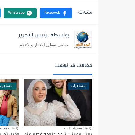
بواسطة : رئيس التحرير
صحفى يغطى الاخبار والاعلام
مقالات قد تهمك
اجتماعيات
اجتماعيا
منذ بضع لحظات
منذ بضع ل
يعني إيه بنت تروح عزومه فطار عند
وكيل تعليم