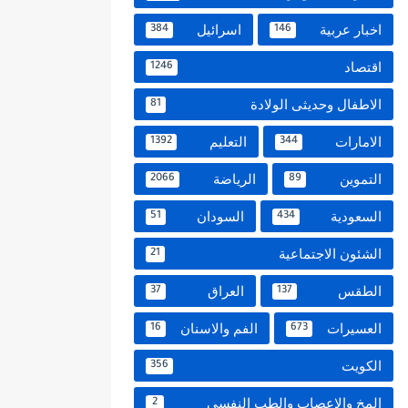
اخبار عربية
اسرائيل
384
146
اقتصاد
1246
الاطفال وحديثى الولادة
81
الامارات
التعليم
1392
344
التموين
الرياضة
2066
89
السعودية
السودان
51
434
الشئون الاجتماعية
21
الطقس
العراق
37
137
العسيرات
الفم والاسنان
16
673
الكويت
356
المخ والاعصاب والطب النفسي
2