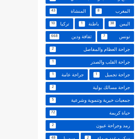
المغرب
المنشاة
43
8
اليمن
باطنة
تركيا
10
1
38
تونس
ثقافة ودين
668
7
جراحة العظام والمفاصل
2
جراحة القلب والصدر
1
جراحة تجميل
جراحة عامة
1
1
جراحة مسالك بولية
2
جمعيات خيرية وتنموية وشرعية
5
حياة كريمة
72
رمد وجراحة عيون
2
سكر و غدد صماء
سوريا
48
2