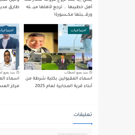
أهل خطيبها .. ترجع لأهلها ميــ ـته
طارق مدير 
ورقـ.ـبتها مكــسورة!
اجتماعيات
اجتماعيا
منذ بضع لحظات
منذ بضع ل
اسماء المقبولين بكلية شرطة من
اسماء الم
أبناء قرية المجابرة لعام 2025
مركز العسير
تعليقات