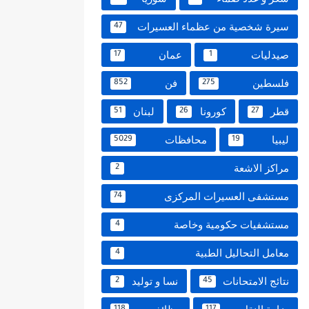
سيرة شخصية من عظماء العسيرات
47
صيدليات
عمان
17
1
فلسطين
فن
852
275
قطر
كورونا
لبنان
51
26
27
ليبيا
محافظات
5029
19
مراكز الاشعة
2
مستشفى العسيرات المركزى
74
مستشفيات حكومية وخاصة
4
معامل التحاليل الطبية
4
نتائج الامتحانات
نسا و توليد
2
45