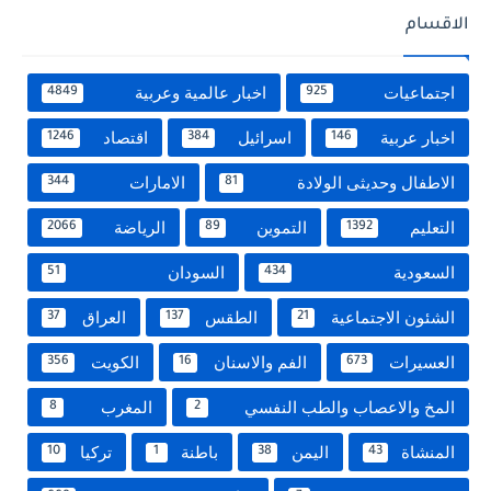
الاقسام
اجتماعيات
اخبار عالمية وعربية
4849
925
اخبار عربية
اسرائيل
اقتصاد
1246
384
146
الاطفال وحديثى الولادة
الامارات
344
81
التعليم
التموين
الرياضة
2066
89
1392
السعودية
السودان
51
434
الشئون الاجتماعية
الطقس
العراق
37
137
21
العسيرات
الفم والاسنان
الكويت
356
16
673
المخ والاعصاب والطب النفسي
المغرب
8
2
المنشاة
اليمن
باطنة
تركيا
10
1
38
43