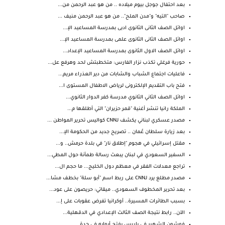
بعد احتفال جوجل بيوم ميلاده .. من هو عبد الرحمن من...
صاحب "التيه" و"مدن الملح".. من هو عبد الرحمن منيف ...
اوائل الصف الثانى الثانوى ادبى بمدرسة المساعيد الإ...
اوائل الصف الثانى الثانوى علمى بمدرسة المساعيد الإ...
اوائل الصف الاول الثانوى بمدرسة المساعيد الإعداد...
حورية فرغلي تكذب نزار الفارس: متخطبتش لحد وهرفع عل...
فاعليات اجتماع الشباب والشابات من دير العذراء مريم...
فتح باب التقديم الإلكترونى لرياض الاطفال المستوى ا...
اوائل الصف الثاني الثانوي مدرسة كفر الدوار الثانوي...
الملكة رانيا تنشر أغنية "قمر حزيران" التي أطلقها م...
مصدر عسكري لبناني يكشف لـCNN كواليس تحرير المواطن ...
بعد زيارة سلطان عُمان .. تصريح جديد من الحكومة الإ...
مقتل إسرائيلي في هجوم "إطلاق نار" في بلدة حرمش.. و...
السفير السعودي في لبنان يبعث رسالة طمأنة حول المطي...
تراجع معدلات الفقر في معظم دول الخليج... ما حجم ال...
مصدر مطلع يرد لـCNN على ربط اسم "أبو سلة" بخطف مشا...
بعد تحرير المخطوف السعودي.. ميقاتي: حريصون على عود...
بسبب الطائرات المسيرة.. أوكرانيا تفرض عقوبات على إ...
الآن.. رابط نتيجة الصف الثالث الإعدادي في الدقهلية...
فوشون الشهير في باريس يفتح أبوابه في جدة