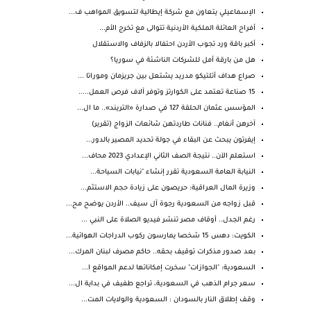
الإسماعيلي يتعاون مع شركة إيطالية لتسويق المواهب ف...
أفراح العائلة الملكية الأردنية تتوالى مع تخرج الأم...
أكبر باقة ورد تجوب الأردن احتفالا بالزفاف والاستقلال
هل من بارقة أمل للشركات الناشئة في سوريا؟
صراع هداف أتلتيكو مدريد يشتعل بين جريزمان وموراتا ...
15 صناعة تعتمد على الكوارتز وتوفر آلاف فرص العمل.....
المؤسس عثمان الحلقة 127 في صدارة «التريند».. ما ال...
آخرهن أنغام.. فنانات طاردتهن شائعات الزواج (تقرير)
إيفرتون يبحث عن البقاء في جولة تحديد المصير بالدور...
استعلم الآن.. نتيجة الصف الثاني الإعدادي 2023 محاف...
النيابة العامة السعودية تقرر إنشاء "نيابات السياحة...
وزيرة المال العراقية: حريصون على زيادة حجم الاستثم...
قبل زواجه من السعودية رجوة آل سيف.. الأردن يوضح مح...
رغم الجدل.. أوقاف مصر تنشر فيديو الصلاة على النبي ...
الكويت: دهس 15 شخصا يمارسون ركوب الدراجات الهوائية...
بعد صدور مذكرات توقيف بحقه.. حاكم مصرف لبنان المرك...
السعودية: "الجوازات" سخرت إمكاناتها لدعم المواقع ا...
سعر جرام الذهب في السعودية، تراجع طفيف في بداية ال...
وقف إطلاق النار بالسودان : السعودية والولايات المت...