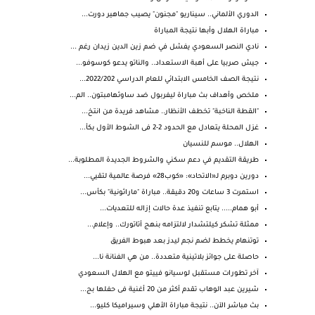
الدوري الألماني.. سيناريو "مجنون" يصيب جماهير دورت...
مباراة الهلال وأبها نتيجة المباراة
نادي النصر السعودي يفشل في ضم زين الدين زيدان رغم ...
جيش صربيا على أهبة الاستعداد.. والناتو يدعو كوسوفو...
نتيجة الصف الخامس الابتدائي للعام الدراسي 2022/202...
ملخص وأهداف بث مباراة ليفربول ضد ساوثهامبتون.. الم...
"القطة الناخبة" تخطف الأنظار.. مشاهد فريدة من انتخ...
غزل المحلة يتعادل مع الحدود 2-2 فى الشوط الأول بكأ...
الهلال.. موسم للنسيان
طريقة التقديم في دعم سكني والشروط الجديدة المطلوبة...
دورين دوبرم لـ«الاتحاد»: «كوب28» فرصة عالمية لتقيي...
استمرت 3 ساعات و20 دقيقة.. مباراة "ماراثونية" بكأس...
أبو همام..... يتابع تنفيذ عدة حالات إزاله للتعديات...
ممثلة تشكر كيلتشدار لالتزامه بنهج أتاتورك.. وإعلام...
توتنهام يخطط لضم نجم ليدز بعد هبوط الفريق
حاصلة على جوائز بلاتينية متعددة.. من هي الفنانة نا...
آخر تطورات مستقبل لوسيانو فييتو مع الهلال السعودي
شيرين عبد الوهاب تقدم أكثر من 20 أغنية فى حفلها بج...
بث مباشر الآن.. نتيجة مباراة الأهلي وسيراميكا كليو...