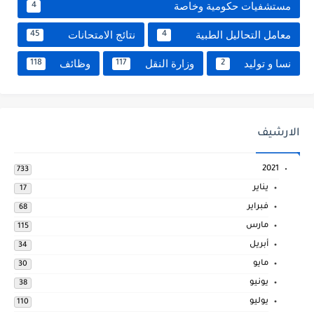
مستشفيات حكومية وخاصة
4
معامل التحاليل الطبية
نتائج الامتحانات
45
4
نسا و توليد
وزارة النقل
وظائف
118
117
2
الارشيف
2021
733
يناير
17
فبراير
68
مارس
115
أبريل
34
مايو
30
يونيو
38
يوليو
110