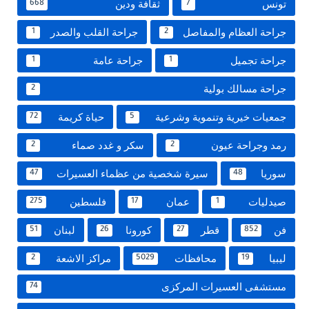
تونس
ثقافة ودين
668
7
جراحة العظام والمفاصل
جراحة القلب والصدر
1
2
جراحة تجميل
جراحة عامة
1
1
جراحة مسالك بولية
2
جمعيات خيرية وتنموية وشرعية
حياة كريمة
72
5
رمد وجراحة عيون
سكر و غدد صماء
2
2
سوريا
سيرة شخصية من عظماء العسيرات
47
48
صيدليات
عمان
فلسطين
275
17
1
فن
قطر
كورونا
لبنان
51
26
27
852
ليبيا
محافظات
مراكز الاشعة
2
5029
19
مستشفى العسيرات المركزى
74