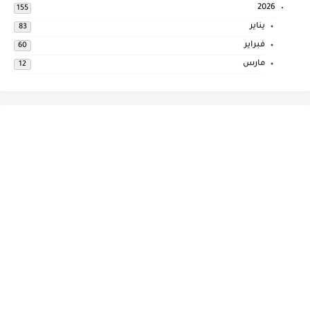
2026
155
يناير
83
فبراير
60
مارس
12