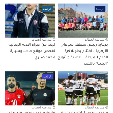
الرياضة
الرياضة
منذ بضع لحظات
منذ بضع لحظات
بـرعاية رئيس منطقة سوهاج
لجنة من خبراء الأدلة الجنائية
الأزهرية.. اختتام بطولة كرة
لفحص موقع حادث وسيارة
القدم للمرحلة الإعدادية و تتويج
محمد صبري
"البلينا" باللقب
الرياضة
الرياضة
منذ بضع لحظات
منذ بضع لحظات
منتخب مصر للناشئين يواجه
قائمة منتخب مصر لمعسكر