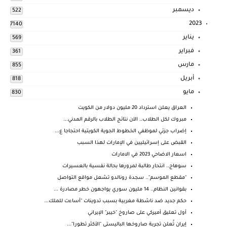
ديسمبر
522
2023
7140
يناير
569
فبراير
361
مارس
855
أبريل
818
مايو
830
العراق يعلن استرداد 20 مليون دولار من الكويت
مبروك لكل الطلاب.. الآن نتائج الطلاب بالرقم المدني...
إضراب جزئي لموظفي الخطوط الجوية الكويتية احتجاجا ع...
القبض على إسرائيليين في الإمارات لهذا السبب
اسعار الاضاحي 2023 في الامارات
سوهاج.. انتحار طالبة لمرورها بحالة نفسية بالعسيرات
"مقطع الموسم".. سجدة رونالدو تشعل مواقع التواصل
بقوانين النظام.. 14 مليون سوري يواجهون خطر مصادرة ...
حكم جديد ضد ناشطة مغربية بسبب تدوينات "أساءت للملك...
أول تعليق أميركي على صاروخ "خيبر" الإيراني
إيران تُعلن تجربة صاروخها الباليستي "الأكثر تطورا"...