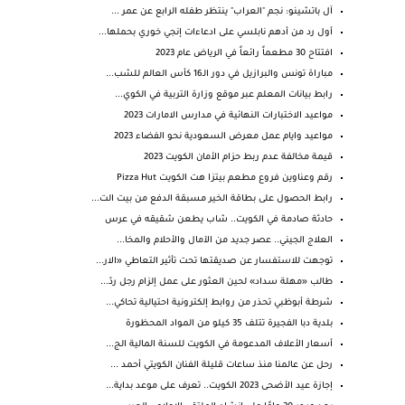
آل باتشينو: نجم "العراب" ينتظر طفله الرابع عن عمر ...
أول رد من أدهم نابلسي على ادعاءات إنجي خوري بحملها...
افتتاح 30 مطعماً رائعاً في الرياض عام 2023
مباراة تونس والبرازيل في دور الـ16 كأس العالم للشب...
رابط بيانات المعلم عبر موقع وزارة التربية في الكوي...
مواعيد الاختبارات النهائية في مدارس الامارات 2023
مواعيد وايام عمل معرض السعودية نحو الفضاء 2023
قيمة مخالفة عدم ربط حزام الأمان الكويت 2023
رقم وعناوين فروع مطعم بيتزا هت الكويت Pizza Hut
رابط الحصول على بطاقة الخير مسبقة الدفع من بيت الت...
حادثة صادمة في الكويت.. شاب يطعن شقيقه في عرس
العلاج الجيني.. عصر جديد من الآمال والأحلام والمخا...
توجهت للاستفسار عن صديقتها تحت تأثير التعاطي «الار...
طالب «مهلة سداد» لحين العثور على عمل إلزام رجل ردّ...
شرطة أبوظبي تحذر من روابط إلكترونية احتيالية تحاكي...
بلدية دبا الفجيرة تتلف 35 كيلو من المواد المحظورة
أسعار الأعلاف المدعومة في الكويت للسنة المالية الج...
رحل عن عالمنا منذ ساعات قليلة الفنان الكويتي أحمد ...
إجازة عيد الأضحى 2023 الكويت.. تعرف على موعد بداية...