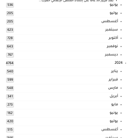
بعد مرور 20 عامًا على إنشاء الملتقى الإعلامي العرب...
يونيو
536
يوليو
205
أغسطس
205
سبتمبر
623
أكتوبر
728
نوفمبر
643
ديسمبر
767
2024
4764
يناير
540
فبراير
599
مارس
548
أبريل
341
مايو
273
يونيو
162
يوليو
420
أغسطس
515