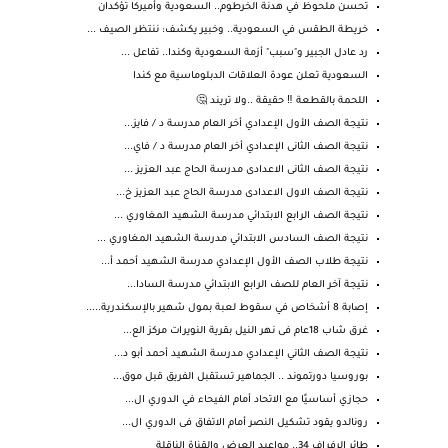
تحسن ملحوظ في هدنة الخرطوم.. السعودية وأميركا تؤكدان
خريطة الطقس في السعودية.. وخبير يكشف: ننتظر الصيف ...
رد عادل الجبير و"سبب" أزمة السعودية وكندا.. تفاعل ...
السعودية تعلن عودة العلاقات الدبلوماسية مع كندا
اللحمة بالقطعة ‼️ حقيقة ..ولا تريند 🤔
نتيجة الصف الأول الإعدادي أخر العام مدرسة د / فايز...
نتيجة الصف الثانى الإعدادي أخر العام مدرسة د / فاي...
نتيجة الصف الثانى الاعدادى مدرسة الحاج عبد العزيز ...
نتيجة الصف الاول الاعدادى مدرسة الحاج عبد العزيز خ...
نتيجة الصف الرابع الابتدائي مدرسة الشهيد المغاوري ...
نتيجة الصف السادس الابتدائي مدرسة الشهيد المغاوري ...
نتيجة طلاب الصف الأول الإعدادي مدرسة الشهيد أحمد أ...
نتيجة آخر العام للصف الرابع الابتدائي مدرسة السادا...
إصابة 8 أشخاص في سقوط لعبة بمول شهير بالإسكندرية.....
غرق شاب 18عام فى نهر النيل بقرية النويرات مركز الع...
نتيجة الصف الثاني الإعدادي مدرسة الشهيد أحمد أبو د...
بوروسيا دورتموند .. الجماهير تستقبل الفريق قبل موق...
حجازي أساسيًا مع الاتحاد أمام الفيحاء في الدوري ال...
رونالدو يقود تشكيل النصر أمام الاتفاق فى الدوري ال...
طائر الرفراف 34.. مواعيد العرض والقناة الناقلة