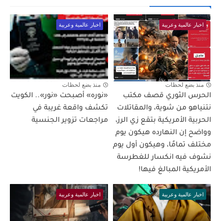
اخبار عالمية وعربية
اخبار عالمية وعربية
منذ بضع لحظات
منذ بضع لحظات
الحرس الثوري قصف مكتب
«نوره» أصبحت «نور».. الكويت
نتنياهو من شوية، والمقاتلات
تكشف واقعة غريبة في
الحربية الأمريكية بتقع زي الرز،
مراجعات تزوير الجنسية
وواضح إن النهارده هيكون يوم
مختلف تمامًا، وهيكون أول يوم
نشوف فيه انكسار للغطرسة
الأمريكية المبالغ فيها!
اخبار عالمية وعربية
اخبار عالمية وعربية