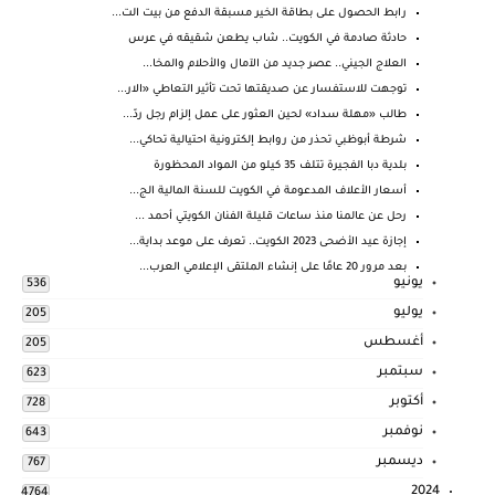
رابط الحصول على بطاقة الخير مسبقة الدفع من بيت الت...
حادثة صادمة في الكويت.. شاب يطعن شقيقه في عرس
العلاج الجيني.. عصر جديد من الآمال والأحلام والمخا...
توجهت للاستفسار عن صديقتها تحت تأثير التعاطي «الار...
طالب «مهلة سداد» لحين العثور على عمل إلزام رجل ردّ...
شرطة أبوظبي تحذر من روابط إلكترونية احتيالية تحاكي...
بلدية دبا الفجيرة تتلف 35 كيلو من المواد المحظورة
أسعار الأعلاف المدعومة في الكويت للسنة المالية الج...
رحل عن عالمنا منذ ساعات قليلة الفنان الكويتي أحمد ...
إجازة عيد الأضحى 2023 الكويت.. تعرف على موعد بداية...
بعد مرور 20 عامًا على إنشاء الملتقى الإعلامي العرب...
يونيو
536
يوليو
205
أغسطس
205
سبتمبر
623
أكتوبر
728
نوفمبر
643
ديسمبر
767
2024
4764