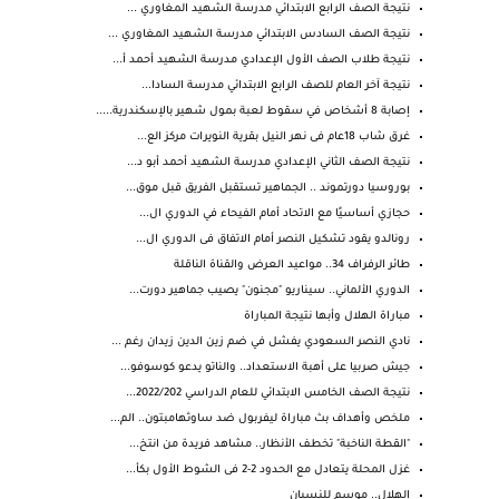
نتيجة الصف الرابع الابتدائي مدرسة الشهيد المغاوري ...
نتيجة الصف السادس الابتدائي مدرسة الشهيد المغاوري ...
نتيجة طلاب الصف الأول الإعدادي مدرسة الشهيد أحمد أ...
نتيجة آخر العام للصف الرابع الابتدائي مدرسة السادا...
إصابة 8 أشخاص في سقوط لعبة بمول شهير بالإسكندرية.....
غرق شاب 18عام فى نهر النيل بقرية النويرات مركز الع...
نتيجة الصف الثاني الإعدادي مدرسة الشهيد أحمد أبو د...
بوروسيا دورتموند .. الجماهير تستقبل الفريق قبل موق...
حجازي أساسيًا مع الاتحاد أمام الفيحاء في الدوري ال...
رونالدو يقود تشكيل النصر أمام الاتفاق فى الدوري ال...
طائر الرفراف 34.. مواعيد العرض والقناة الناقلة
الدوري الألماني.. سيناريو "مجنون" يصيب جماهير دورت...
مباراة الهلال وأبها نتيجة المباراة
نادي النصر السعودي يفشل في ضم زين الدين زيدان رغم ...
جيش صربيا على أهبة الاستعداد.. والناتو يدعو كوسوفو...
نتيجة الصف الخامس الابتدائي للعام الدراسي 2022/202...
ملخص وأهداف بث مباراة ليفربول ضد ساوثهامبتون.. الم...
"القطة الناخبة" تخطف الأنظار.. مشاهد فريدة من انتخ...
غزل المحلة يتعادل مع الحدود 2-2 فى الشوط الأول بكأ...
الهلال.. موسم للنسيان