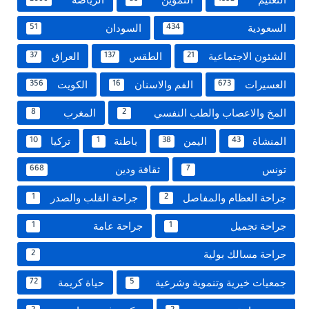
السعودية
السودان
51
434
الشئون الاجتماعية
الطقس
العراق
37
137
21
العسيرات
الفم والاسنان
الكويت
356
16
673
المخ والاعصاب والطب النفسي
المغرب
8
2
المنشاة
اليمن
باطنة
تركيا
10
1
38
43
تونس
ثقافة ودين
668
7
جراحة العظام والمفاصل
جراحة القلب والصدر
1
2
جراحة تجميل
جراحة عامة
1
1
جراحة مسالك بولية
2
جمعيات خيرية وتنموية وشرعية
حياة كريمة
72
5