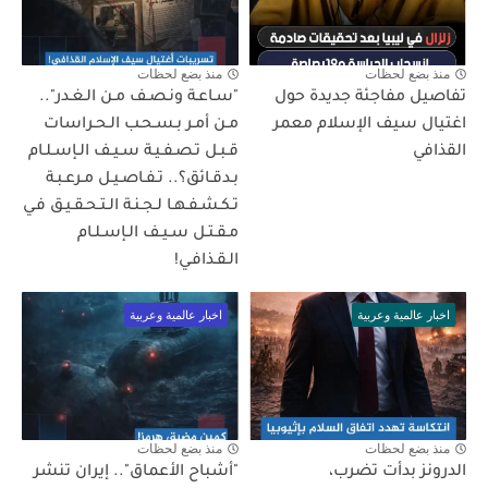
منذ بضع لحظات
منذ بضع لحظات
تفاصيل مفاجئة جديدة حول
"سـاعـة ونـصـف مـن الـغـدر"..
اغتيال سيف الإسلام معمر
مـن أمـر بـسـحـب الـحـراسات
القذافي
قـبـل تـصـفـيـة سـيـف الـإسـلـام
بـدقـائق؟.. تـفـاصـيـل مـرعـبـة
تـكـشـفـهـا لـجـنـة الـتـحـقـيـق فـي
مـقـتـل سـيـف الـإسـلـام
الـقـذافـي!
اخبار عالمية وعربية
اخبار عالمية وعربية
منذ بضع لحظات
منذ بضع لحظات
الدرونز بدأت تضرب،
"أشباح الأعماق".. إيران تنشر