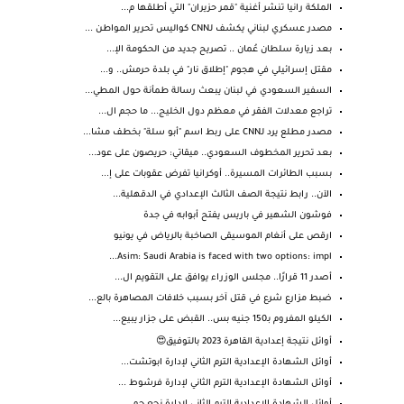
الملكة رانيا تنشر أغنية "قمر حزيران" التي أطلقها م...
مصدر عسكري لبناني يكشف لـCNN كواليس تحرير المواطن ...
بعد زيارة سلطان عُمان .. تصريح جديد من الحكومة الإ...
مقتل إسرائيلي في هجوم "إطلاق نار" في بلدة حرمش.. و...
السفير السعودي في لبنان يبعث رسالة طمأنة حول المطي...
تراجع معدلات الفقر في معظم دول الخليج... ما حجم ال...
مصدر مطلع يرد لـCNN على ربط اسم "أبو سلة" بخطف مشا...
بعد تحرير المخطوف السعودي.. ميقاتي: حريصون على عود...
بسبب الطائرات المسيرة.. أوكرانيا تفرض عقوبات على إ...
الآن.. رابط نتيجة الصف الثالث الإعدادي في الدقهلية...
فوشون الشهير في باريس يفتح أبوابه في جدة
ارقص على أنغام الموسيقى الصاخبة بالرياض في يونيو
Asim: Saudi Arabia is faced with two options: impl...
أصدر 11 قرارًا.. مجلس الوزراء يوافق على التقويم ال...
ضبط مزارع شرع في قتل آخر بسبب خلافات المصاهرة بالع...
الكيلو المفروم بـ150 جنيه بس.. القبض على جزار يبيع...
أوائل نتيجة إعدادية القاهرة 2023 بالتوفيق😍
أوائل الشهادة الإعدادية الترم الثاني لإدارة ابوتشت...
أوائل الشهادة الإعدادية الترم الثاني لإدارة فرشوط ...