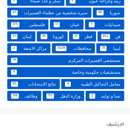
رمد وجراحة عيون
سكر و غدد صماء
2
2
سوريا
سيرة شخصية من عظماء العسيرات
47
48
صيدليات
عمان
فلسطين
275
17
1
فن
قطر
كورونا
لبنان
51
26
27
852
ليبيا
محافظات
مراكز الاشعة
2
5029
19
مستشفى العسيرات المركزى
74
مستشفيات حكومية وخاصة
4
معامل التحاليل الطبية
نتائج الامتحانات
45
4
نسا و توليد
وزارة النقل
وظائف
118
117
2
الارشيف