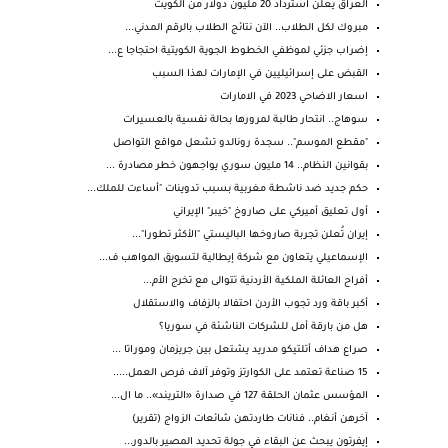
العراق يعلن استرداد 20 مليون دولار من الكويت
مبروك لكل الطلاب.. الآن نتائج الطلاب بالرقم المدني...
إضراب جزئي لموظفي الخطوط الجوية الكويتية احتجاجا ع...
القبض على إسرائيليين في الإمارات لهذا السبب
اسعار الاضاحي 2023 في الامارات
سوهاج.. انتحار طالبة لمرورها بحالة نفسية بالعسيرات
"مقطع الموسم".. سجدة رونالدو تشعل مواقع التواصل
بقوانين النظام.. 14 مليون سوري يواجهون خطر مصادرة ...
حكم جديد ضد ناشطة مغربية بسبب تدوينات "أساءت للملك...
أول تعليق أميركي على صاروخ "خيبر" الإيراني
إيران تُعلن تجربة صاروخها الباليستي "الأكثر تطورا"...
الإسماعيلي يتعاون مع شركة إيطالية لتسويق المواهب ف...
أفراح العائلة الملكية الأردنية تتوالى مع تخرج الأم...
أكبر باقة ورد تجوب الأردن احتفالا بالزفاف والاستقلال
هل من بارقة أمل للشركات الناشئة في سوريا؟
صراع هداف أتلتيكو مدريد يشتعل بين جريزمان وموراتا ...
15 صناعة تعتمد على الكوارتز وتوفر آلاف فرص العمل.....
المؤسس عثمان الحلقة 127 في صدارة «التريند».. ما ال...
آخرهن أنغام.. فنانات طاردتهن شائعات الزواج (تقرير)
إيفرتون يبحث عن البقاء في جولة تحديد المصير بالدور...