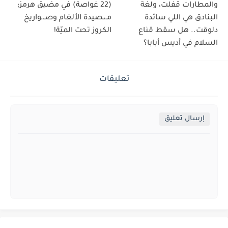
والمطارات قفلت، ولغة
(22 غواصة) في مضيق هرمز:
البنادق هي اللي سائدة
مـ،ـصيدة الألغام وصـ،ـواريخ
دلوقت.. هل سقط قناع
الكروز تحت الميّة!
السلام في أديس أبابا؟
تعليقات
إرسال تعليق