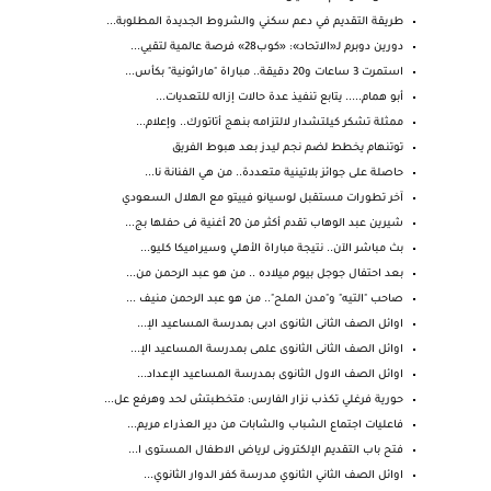
طريقة التقديم في دعم سكني والشروط الجديدة المطلوبة...
دورين دوبرم لـ«الاتحاد»: «كوب28» فرصة عالمية لتقيي...
استمرت 3 ساعات و20 دقيقة.. مباراة "ماراثونية" بكأس...
أبو همام..... يتابع تنفيذ عدة حالات إزاله للتعديات...
ممثلة تشكر كيلتشدار لالتزامه بنهج أتاتورك.. وإعلام...
توتنهام يخطط لضم نجم ليدز بعد هبوط الفريق
حاصلة على جوائز بلاتينية متعددة.. من هي الفنانة نا...
آخر تطورات مستقبل لوسيانو فييتو مع الهلال السعودي
شيرين عبد الوهاب تقدم أكثر من 20 أغنية فى حفلها بج...
بث مباشر الآن.. نتيجة مباراة الأهلي وسيراميكا كليو...
بعد احتفال جوجل بيوم ميلاده .. من هو عبد الرحمن من...
صاحب "التيه" و"مدن الملح".. من هو عبد الرحمن منيف ...
اوائل الصف الثانى الثانوى ادبى بمدرسة المساعيد الإ...
اوائل الصف الثانى الثانوى علمى بمدرسة المساعيد الإ...
اوائل الصف الاول الثانوى بمدرسة المساعيد الإعداد...
حورية فرغلي تكذب نزار الفارس: متخطبتش لحد وهرفع عل...
فاعليات اجتماع الشباب والشابات من دير العذراء مريم...
فتح باب التقديم الإلكترونى لرياض الاطفال المستوى ا...
اوائل الصف الثاني الثانوي مدرسة كفر الدوار الثانوي...