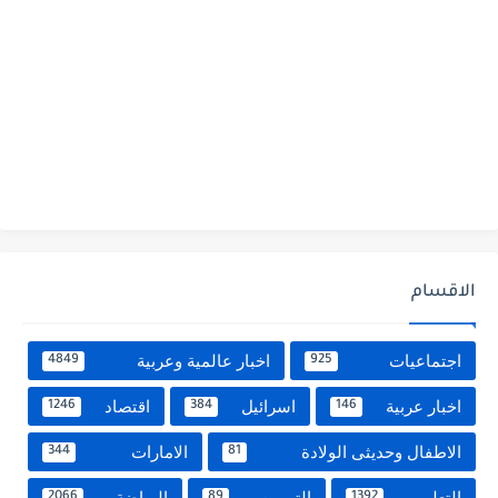
الاقسام
اجتماعيات
اخبار عالمية وعربية
4849
925
اخبار عربية
اسرائيل
اقتصاد
1246
384
146
الاطفال وحديثى الولادة
الامارات
344
81
التعليم
التموين
الرياضة
2066
89
1392