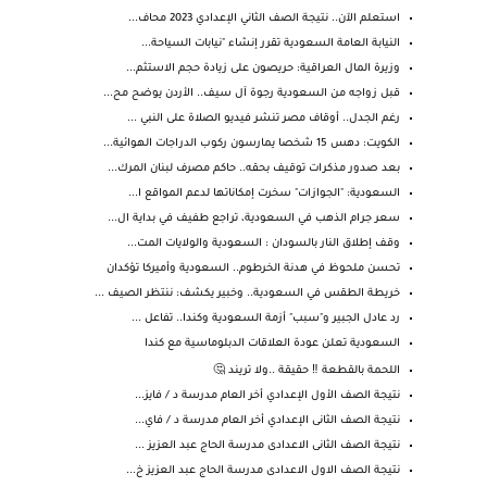
استعلم الآن.. نتيجة الصف الثاني الإعدادي 2023 محاف...
النيابة العامة السعودية تقرر إنشاء "نيابات السياحة...
وزيرة المال العراقية: حريصون على زيادة حجم الاستثم...
قبل زواجه من السعودية رجوة آل سيف.. الأردن يوضح مح...
رغم الجدل.. أوقاف مصر تنشر فيديو الصلاة على النبي ...
الكويت: دهس 15 شخصا يمارسون ركوب الدراجات الهوائية...
بعد صدور مذكرات توقيف بحقه.. حاكم مصرف لبنان المرك...
السعودية: "الجوازات" سخرت إمكاناتها لدعم المواقع ا...
سعر جرام الذهب في السعودية، تراجع طفيف في بداية ال...
وقف إطلاق النار بالسودان : السعودية والولايات المت...
تحسن ملحوظ في هدنة الخرطوم.. السعودية وأميركا تؤكدان
خريطة الطقس في السعودية.. وخبير يكشف: ننتظر الصيف ...
رد عادل الجبير و"سبب" أزمة السعودية وكندا.. تفاعل ...
السعودية تعلن عودة العلاقات الدبلوماسية مع كندا
اللحمة بالقطعة ‼️ حقيقة ..ولا تريند 🤔
نتيجة الصف الأول الإعدادي أخر العام مدرسة د / فايز...
نتيجة الصف الثانى الإعدادي أخر العام مدرسة د / فاي...
نتيجة الصف الثانى الاعدادى مدرسة الحاج عبد العزيز ...
نتيجة الصف الاول الاعدادى مدرسة الحاج عبد العزيز خ...