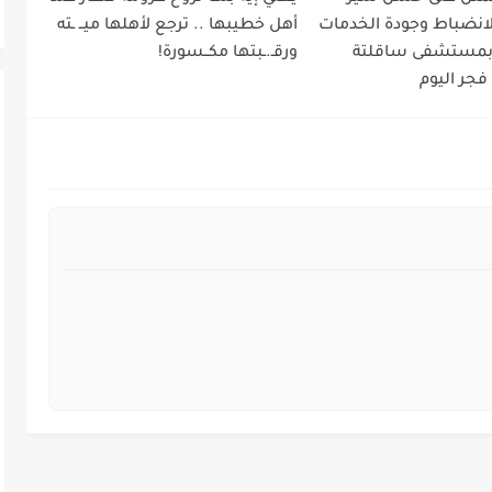
لانضباط وجودة الخدمات
أهل خطيبها .. ترجع لأهلها ميــ ـته
 بمستشفى ساقلتة
ورقـ.ـبتها مكــسورة!
فجر اليوم