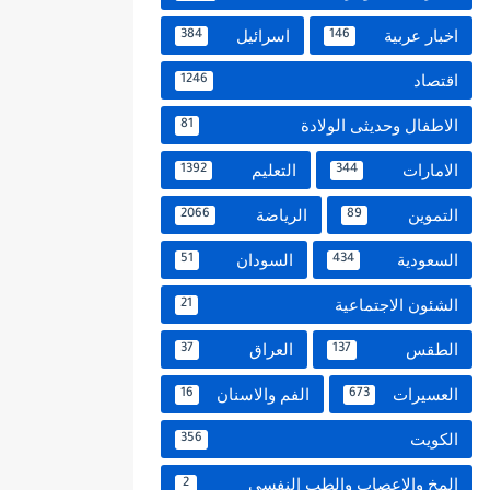
اخبار عربية
اسرائيل
384
146
اقتصاد
1246
الاطفال وحديثى الولادة
81
الامارات
التعليم
1392
344
التموين
الرياضة
2066
89
السعودية
السودان
51
434
الشئون الاجتماعية
21
الطقس
العراق
37
137
العسيرات
الفم والاسنان
16
673
الكويت
356
المخ والاعصاب والطب النفسي
2