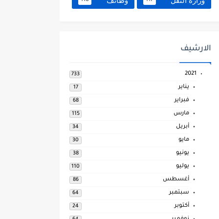
وزارة النقل
وظائف
118
117
الارشيف
2021
733
يناير
17
فبراير
68
مارس
115
أبريل
34
مايو
30
يونيو
38
يوليو
110
أغسطس
86
سبتمبر
64
أكتوبر
24