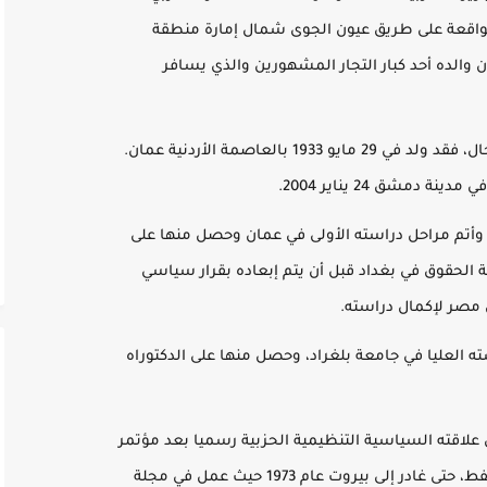
 الواقعة على طريق عيون الجوى شمال إمارة منطقة
والده أحد كبار التجار المشهورين والذي يسافر
وكحال والده، اتسمت حياة عبدالرحمن منيف بالترحال، فقد ولد في 29 مايو 1933 بالعاصمة الأردنية عمان.
دمشق 24 يناير 2004.
 وأتم مراحل دراسته الأولى في عمان وحصل منها على
ية الحقوق في بغداد قبل أن يتم إبعاده بقرار سياسي
 لإكمال دراسته العليا في جامعة بلغراد، وحصل منها على الدكتوراه
لاقته السياسية التنظيمية الحزبية رسميا بعد مؤتمر
حمص 1962، وعمل بعدها في الشركة السورية للنفط، حتى غادر إلى بيروت عام 1973 حيث عمل في مجلة