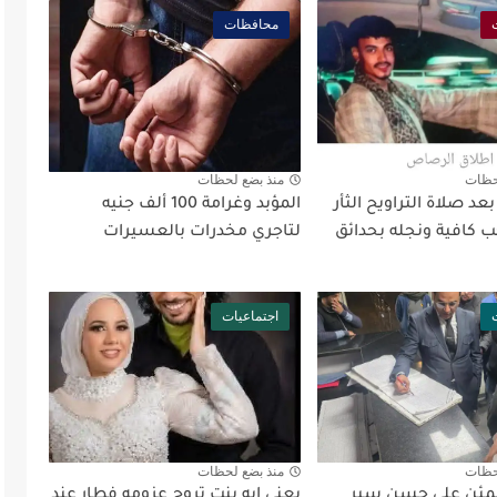
محافظات
حظات
منذ بضع لحظات
د صلاة التراويح الثأر
المؤبد وغرامة 100 ألف جنيه
 كافية ونجله بحدائق
لتاجري مخدرات بالعسيرات
اجتماعيات
حظات
منذ بضع لحظات
طمئن على حسن سير
يعني إيه بنت تروح عزومه فطار عند