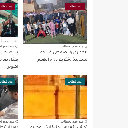
محافظات
محافظات
منذ بضع لحظات
منذ بضع ل
الهواري والصمطي في حفل
بالرصاص بع
مساندة وتكريم ذوي الهمم
يقتل صاحب
اكتوبر
محافظات
محافظات
منذ بضع لحظات
منذ بضع ل
"كانت بتعدي المزلقان".. مصرع
دويدار "ي