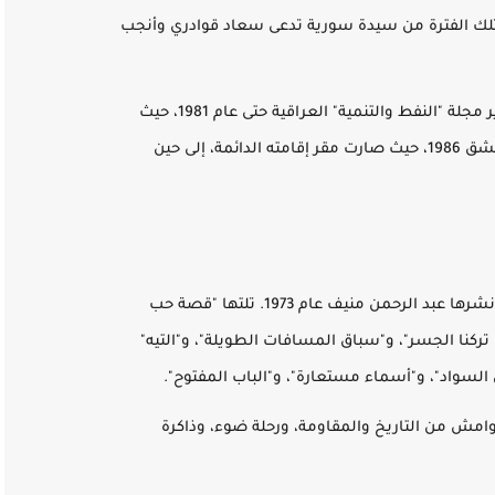
ال تلك الفترة من سيدة سورية تدعى سعاد قوادري وأنجب
لاحقا في عام 1975 عاد ليقيم في بغداد، وتولى تحرير مجلة "النفط والتنمية" العراقية حتى عام 1981، حيث
غادر إلى فرنسا متفرغاً للكتابة. وبعدها، عاد إلى دمشق 1986، حيث صارت مقر إقامته الدائمة، إلى حين
كانت "الأشجار واغتيال مرزوق" أولى الروايات التي نشرها عبد الرحمن منيف عام 1973. تلتها "قصة حب
ركنا الجسر"، و"سباق المسافات الطويلة"، و"التيه"
السواد"، و"أسماء مستعارة"، و"الباب المفتوح".
ق هوامش من التاريخ والمقاومة، ورحلة ضوء، وذاكرة