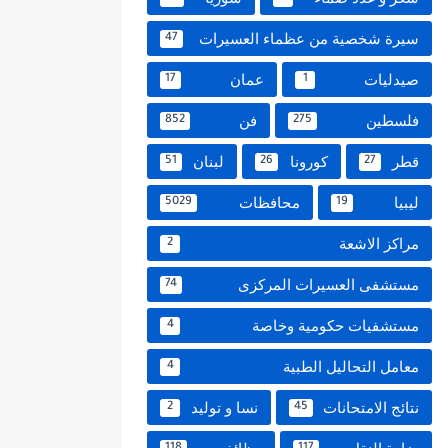
سيرة شخصية من عظماء العسيرات
47
صيدليات
عمان
17
1
فلسطين
فن
852
275
قطر
كورونا
لبنان
51
26
27
ليبيا
محافظات
5029
19
مراكز الاشعة
2
مستشفى العسيرات المركزى
74
مستشفيات حكومية وخاصة
4
معامل التحاليل الطبية
4
نتائج الامتحانات
نسا و توليد
2
45