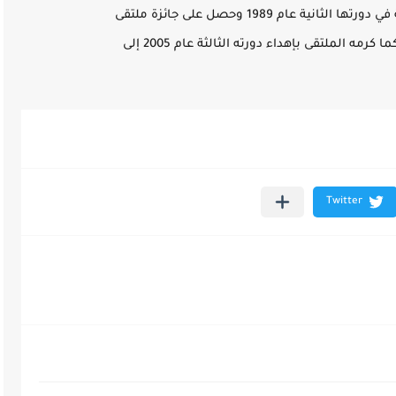
وحاز عبد الرحمن منيف على جائزة العويس الثقافية في دورتها الثانية عام 1989 وحصل على جائزة ملتقى
القاهرة للإبداع الروائي في دورته الأولى عام 1998. كما كرمه الملتقى بإهداء دورته الثالثة عام 2005 إلى