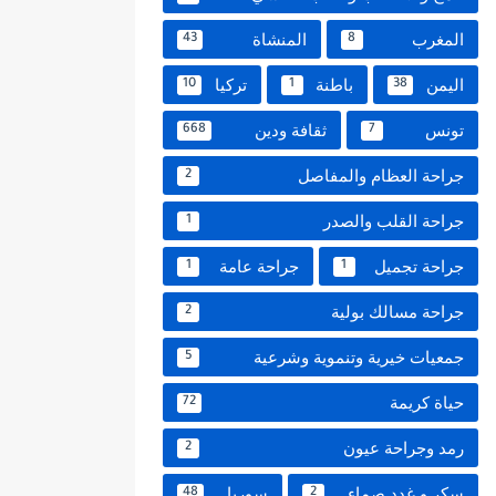
المغرب
المنشاة
43
8
اليمن
باطنة
تركيا
10
1
38
تونس
ثقافة ودين
668
7
جراحة العظام والمفاصل
2
جراحة القلب والصدر
1
جراحة تجميل
جراحة عامة
1
1
جراحة مسالك بولية
2
جمعيات خيرية وتنموية وشرعية
5
حياة كريمة
72
رمد وجراحة عيون
2
سكر و غدد صماء
سوريا
48
2