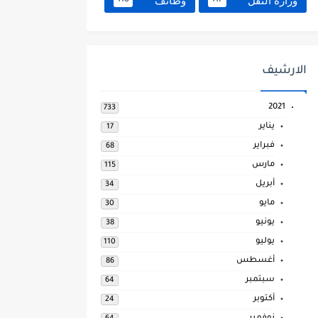
وزارة النقل
وظائف
118
117
الارشيف
2021
733
يناير
17
فبراير
68
مارس
115
أبريل
34
مايو
30
يونيو
38
يوليو
110
أغسطس
86
سبتمبر
64
أكتوبر
24