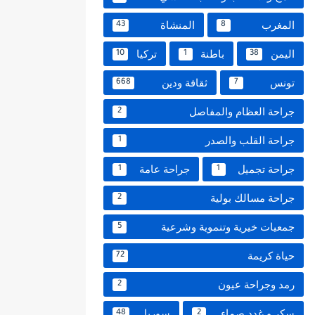
المغرب
المنشاة
43
8
اليمن
باطنة
تركيا
10
1
38
تونس
ثقافة ودين
668
7
جراحة العظام والمفاصل
2
جراحة القلب والصدر
1
جراحة تجميل
جراحة عامة
1
1
جراحة مسالك بولية
2
جمعيات خيرية وتنموية وشرعية
5
حياة كريمة
72
رمد وجراحة عيون
2
سكر و غدد صماء
سوريا
48
2