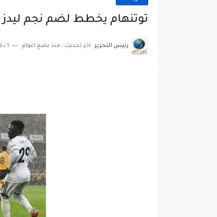
توتنهام يخطط لضم نجم ليدز 
رئيس التحرير
اخر تحديث :
منذ بضع اعوام
1 دقائق للقراءة