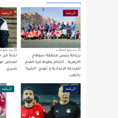
الرياضة
الرياضة
منذ بضع لحظات
منذ بضع ل
بـرعاية رئيس منطقة سوهاج
لجنة من خبر
الأزهرية.. اختتام بطولة كرة القدم
لفحص موق
للمرحلة الإعدادية و تتويج "البلينا"
صبري
باللقب
الرياضة
الرياضة