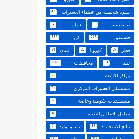
سيرة شخصية من عظماء العسيرات
47
صيدليات
عمان
17
1
فلسطين
فن
852
275
قطر
كورونا
لبنان
51
26
27
ليبيا
محافظات
5029
19
مراكز الاشعة
2
مستشفى العسيرات المركزى
74
مستشفيات حكومية وخاصة
4
معامل التحاليل الطبية
4
نتائج الامتحانات
نسا و توليد
2
45