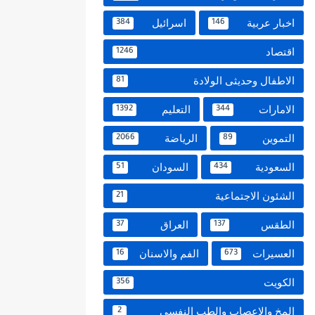
اخبار عربية
اسرائيل
384
146
اقتصاد
1246
الاطفال وحديثى الولادة
81
الامارات
التعليم
1392
344
التموين
الرياضة
2066
89
السعودية
السودان
51
434
الشئون الاجتماعية
21
الطقس
العراق
37
137
العسيرات
الفم والاسنان
16
673
الكويت
356
المخ والاعصاب والطب النفسي
2