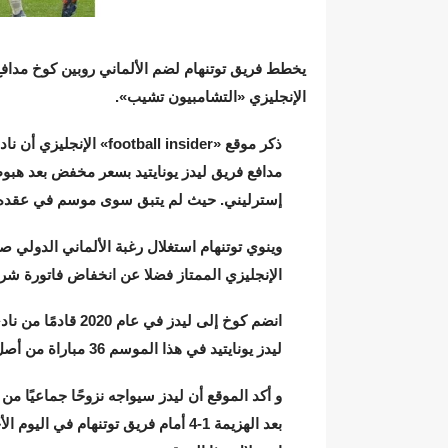
يخطط فريق توتنهام لضم الألماني روبين كوخ مدافع ف
الإنجليزي «التشامبيون تشيب».
ذكر موقع «otball insider
إسترليني. حيث لم يتبق سوى موسم في عقده ا
الإنجليزي الممتاز فضلا عن انخفاض فاتورة شرا
ليدز يونايتيد في هذا الموسم 36 مباراة من أصل 38 مباراة في الدوري الإنجليزي الممتاز
و أكد الموقع أن ليدز سيواجه نزوحًا جماعيًا من
بعد الهزيمة 1-4 أمام فريق توتنهام في 