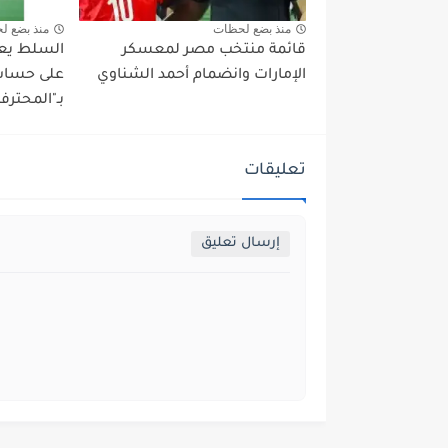
منذ بضع لحظات
منذ بضع ل
قائمة منتخب مصر لمعسكر
السلط يعو
الإمارات وانضمام أحمد الشناوي
على حساب 
بـ"المحترف
تعليقات
إرسال تعليق