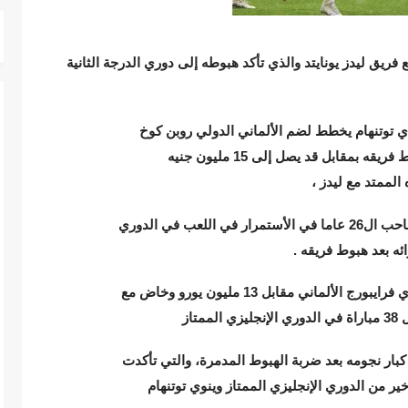
ريق ليدز يونايتد والذي تأكد هبوطه إلى دوري الدرجة الثانية
fo» الإنجليزي أن نادي توتنهام يخطط لضم الألماني الدولي روبن كوخ
مدافع فريق ليدز يونايتيد بسعر مخفض بعد هبوط فريقه بمقابل قد يصل إلى 15 مليون جنيه
لممتد مع ليدز ،
وينوي توتنهام استغلال رغبة الألماني الدولي صاحب ال26 عاما في الأستمرار في اللعب في الدوري
ئه بعد هبوط فريقه .
انضم كوخ إلى ليدز في عام 2020 قادمًا من نادي فرايبورج الألماني مقابل 13 مليون يورو وخاض مع
 كبار نجومه بعد ضربة الهبوط المدمرة، والتي تأكدت
اليوم الأخير من الدوري الإنجليزي الممتاز وينوي توتنهام