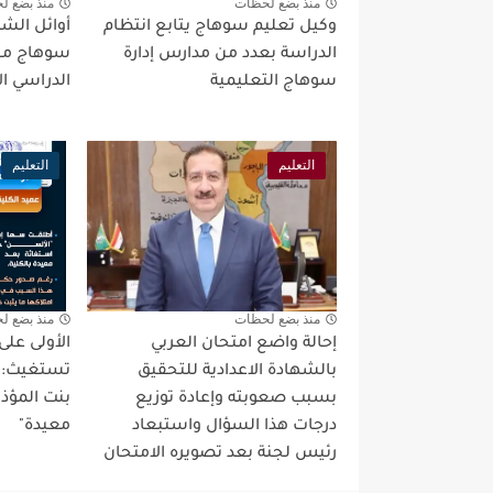
منذ بضع لحظات
منذ بضع ل
وكيل تعليم سوهاج يتابع انتظام
أوائل الشها
الدراسة بعدد من مدارس إدارة
سوهاج مح
سوهاج التعليمية
الدراسي الأول
التعليم
التعليم
منذ بضع لحظات
منذ بضع ل
إحالة واضع امتحان العربي
الأولى عل
بالشهادة الاعدادية للتحقيق
تستغيث: عم
بسبب صعوبته وإعادة توزيع
بنت المؤذ
درجات هذا السؤال واستبعاد
معيدة"
رئيس لجنة بعد تصويره الامتحان