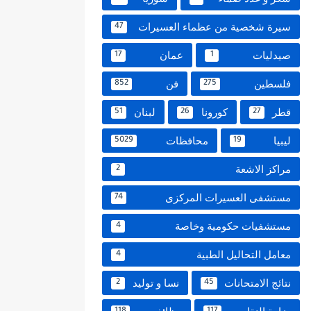
سيرة شخصية من عظماء العسيرات
47
صيدليات
عمان
17
1
فلسطين
فن
852
275
قطر
كورونا
لبنان
51
26
27
ليبيا
محافظات
5029
19
مراكز الاشعة
2
مستشفى العسيرات المركزى
74
مستشفيات حكومية وخاصة
4
معامل التحاليل الطبية
4
نتائج الامتحانات
نسا و توليد
2
45