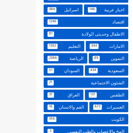
اخبار عربية
اسرائيل
384
146
اقتصاد
1246
الاطفال وحديثى الولادة
81
الامارات
التعليم
1392
344
التموين
الرياضة
2066
89
السعودية
السودان
51
434
الشئون الاجتماعية
21
الطقس
العراق
37
137
العسيرات
الفم والاسنان
16
673
الكويت
356
المخ والاعصاب والطب النفسي
2