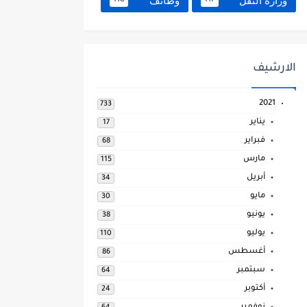
وزارة النقل
وظائف
118
117
الارشيف
2021
733
يناير
17
فبراير
68
مارس
115
أبريل
34
مايو
30
يونيو
38
يوليو
110
أغسطس
86
سبتمبر
64
أكتوبر
24