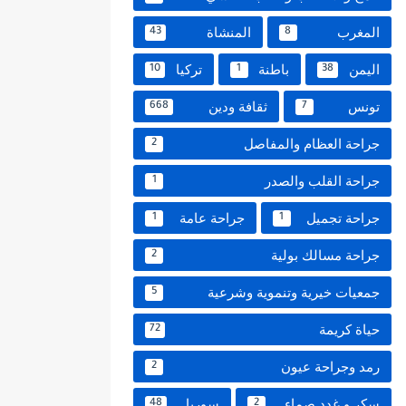
المغرب
المنشاة
43
8
اليمن
باطنة
تركيا
10
1
38
تونس
ثقافة ودين
668
7
جراحة العظام والمفاصل
2
جراحة القلب والصدر
1
جراحة تجميل
جراحة عامة
1
1
جراحة مسالك بولية
2
جمعيات خيرية وتنموية وشرعية
5
حياة كريمة
72
رمد وجراحة عيون
2
سكر و غدد صماء
سوريا
48
2