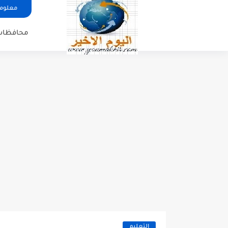
معلوما
محافظات
التعليم