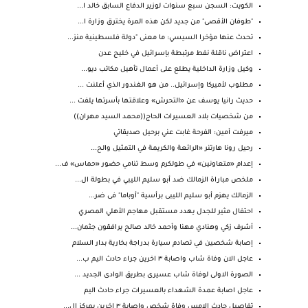
الكويت: السجن سبع سنوات لوزير الدفاع السابق خالد ا...
"طوفان الأقصى" من جديد لكن هذه المرة يخترق وزارة ا...
تحدث عنها مؤخرا السيسي: ما معنى "دولة فلسطينية منز...
اعتراض ناقلة نفط مرتبطة بإسرائيل في خليج عدن
وكيل وزارة الداخلية يطلع على أعمال تأهيل مكاتب ديو...
مطلوب لأميركا وإسرائيل.. من هو الغندور الذي أعلنت ...
حديث رانيا يوسف عن «التحرش» وعلاقتها بأسرتها يلفت ...
من شخصيات بلاد العسيرات الحاج((محمد السيد مهران))
ميرفت أمين: الفرحة غابت عني برحيل صديقاتي
رحيل رونا هارتنر «الرائعة والكريمة في التمثيل والح...
إعدام «متعاونين» في طولكرم وسط تنامي حضور «حماس» ف...
ملخص مباراة الزمالك ضد أبو سليم الليبي في بطولة ال...
الزمالك يهزم أبو سليم الليبى برأسية "أوباما" فى ضر...
احتفال مثير للجدل يهدد مستقبل مهاجم الأهلي المصري
أشرف زكي وهنادي مهنا وأحمد خالد صالح يرافقون جثمان...
إصابة شخصين في تصادم سيارة بدراجة بخارية بدار السلام
عاجل الان وفاة شاب واصابة ٣ اخرين جراء حادث اليم ب...
الصورة الاولى لوفاة شاب عسيرى بطريق الوادى الجديد ...
عاجل اصابة عمدة الشهداء بالعسيرات جراء حادث اليم
تفاصيل حادث الامس وفاة شخص واصابة ٣ اخرين بمركز ال...