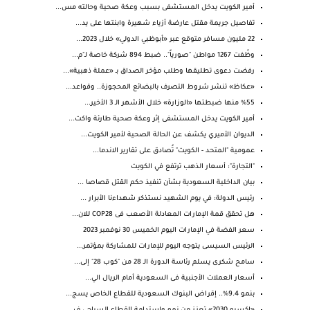
أمير الكويت يدخل المستشفى بسبب وعكة صحية وحالته مس...
تفاصيل جريمة مقتل عارضة أزياء شهيرة وابنتها على يد...
22 مليون مسافر متوقع عبر «أبوظبي الدولي» خلال 2023...
وظّفت 1267 مواطن "صورياً".. ضبط 894 شركة خاصة لـ"م...
رفضت دعوى تطليقها وطلب مؤخر الصداق بـ «عملة ذهبية»...
«عكاظ» تنشر شروط التصرف بالبضائع المحجوزة.. وقواعد...
%55 منها ضبطتها «الوزارة» خلال الأشهر الـ 3 الأخير...
أمير الكويت يدخل المستشفى إثر وعكة صحية طارئة واكت...
الديوان الأميري يكشف عن الحالة الصحية لأمير الكويت...
عمومية "المتحد - الكويت" تُصادق على تقارير الاندما...
"التجارة": أسعار الذهب ترتفع في الكويت
بيان الداخلية السعودية بشأن تنفيذ حكم القتل قصاصا ...
رئيس الدولة: في يوم الشهيد نستذكر شهداءنا الأبرار ...
هل تحقق قمة الإمارات المعادلة الأصعب فى COP28 للان...
سعر الفضة في الإمارات اليوم الخميس 30 نوفمبر 2023
الرئيس السيسى يتوجه اليوم للإمارات للمشاركة بمؤتمر...
سامح شكرى يسلم رئاسة الدورة الـ 28 من "كوب 28" إلى...
أسعار العملات الأجنبية فى السعودية أمام الريال الي...
بنمو 9.4%.. إقراض البنوك السعودية للقطاع الخاص يسج...