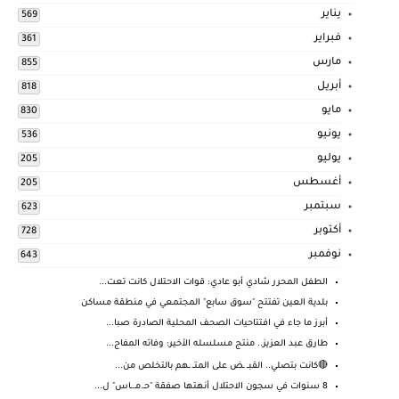
يناير
569
فبراير
361
مارس
855
أبريل
818
مايو
830
يونيو
536
يوليو
205
أغسطس
205
سبتمبر
623
أكتوبر
728
نوفمبر
643
الطفل المحرر شادي أبو عادي: قوات الاحتلال كانت تعت...
بلدية العين تفتتح "سوق سابع" المجتمعي في منطقة مساكن
أبرز ما جاء في افتتاحيات الصحف المحلية الصادرة صبا...
طارق عبد العزيز.. منتج مسلسله الأخير: وفاته المفاج...
🔴كانت بتصلي.. القبــ ـض على المتــ ـهم بالتخلص من...
8 سنوات في سجون الاحتلال أنهتها صفقة "حـ.مـ.ـاس" ل...