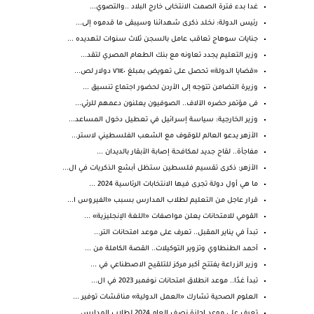
غدا بدء فترة الصمت الانتخابى خارج البلاد ..والتصوي...
رئيس الدولة: نخلد ذكرى شهدائنا وسيبقى ما قدموه إلى...
جنايات سوهاج تعاقب عامل بالسجن ثلاث سنوات لتهديده ...
وزير التعليم يجدد تعاونه مع بنك الطعام المصري لتقد...
«قضايا الدولة» تحصل على تعويض بمبلغ ٧٦١٤٠ دولار لص...
وزيرة التضامن تتوجه إلى الأردن لحضور اجتماع تنسيق ...
فى مؤتمر حضره الآلاف.. الصوفيون يعلنون دعمهم للرئي...
وزير الخارجية: سياسة إسرائيل في تعطيل دخول المساعد...
الأزهر يدعو العالم للوقوف مع الشعب الفلسطيني لاستر...
مفاجأة.. لقاح جديد لمكافحة إصابة الأبقار بالديدان ...
الأزهر: ذكرى تقسيم فلسطين ستظل أبشع الذكريات في ال...
ما هي أول دولة تجرى فيها الانتخابات الرئاسية 2024 ...
قرار عاجل من التعليم لطلاب المدارس بسبب «الفيروس ا...
القومي للامتحانات يعلن مواصفات «اللغة الإنجليزية» ...
تبدأ في يناير المقبل.. تعرف على موعد امتحانات التر...
أحمد الطنطاوي وتزوير التوكيلات.. القصة الكاملة من ...
وزير الزراعة يفتتح أكبر مركز للتلقيح الاصطناعي في ...
تبدأ غدًا.. موعد انطلاق امتحانات نوفمبر 2023 في ال...
العلوم الصحية تشارك «العمل الدولية» مناقشات توفير ...
تعرف على موعد إجازة نصف العام 2024 لطلاب المدارس