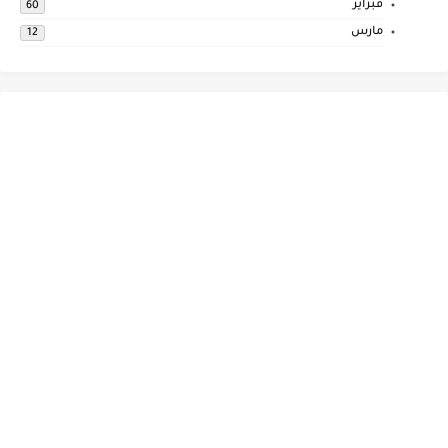
فبراير
60
مارس
12