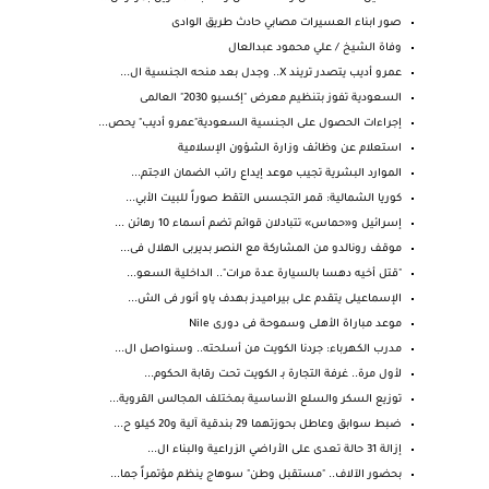
صور ابناء العسيرات مصابي حادث طريق الوادى
وفاة الشيخ / علي محمود عبدالعال
عمرو أديب يتصدر تريند X.. وجدل بعد منحه الجنسية ال...
السعودية تفوز بتنظيم معرض "إكسبو 2030" العالمى
إجراءات الحصول على الجنسية السعودية"عمرو أديب" يحص...
استعلام عن وظائف وزارة الشؤون الإسلامية
الموارد البشرية تجيب موعد إيداع راتب الضمان الاجتم...
كوريا الشمالية: قمر التجسس التقط صوراً للبيت الأبي...
إسرائيل و«حماس» تتبادلان قوائم تضم أسماء 10 رهائن ...
موقف رونالدو من المشاركة مع النصر بديربى الهلال فى...
"قتل أخيه دهسا بالسيارة عدة مرات".. الداخلية السعو...
الإسماعيلى يتقدم على بيراميدز بهدف ياو أنور فى الش...
موعد مباراة الأهلى وسموحة فى دورى Nile
مدرب الكهرباء: جردنا الكويت من أسلحته.. وسنواصل ال...
لأول مرة.. غرفة التجارة بـ الكويت تحت رقابة الحكوم...
توزيع السكر والسلع الأساسية بمختلف المجالس القروية...
ضبط سوابق وعاطل بحوزتهما 29 بندقية آلية و20 كيلو ح...
إزالة 31 حالة تعدى على الأراضي الزراعية والبناء ال...
بحضور الآلاف.. "مستقبل وطن" سوهاج ينظم مؤتمراً جما...