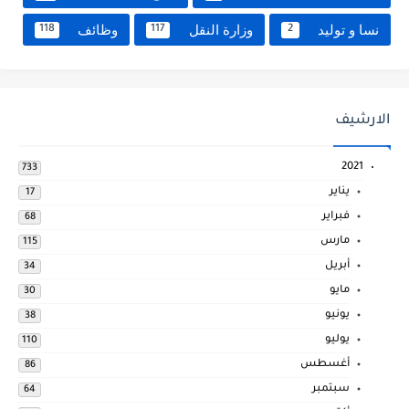
نسا و توليد
وزارة النقل
وظائف
118
117
2
الارشيف
2021
733
يناير
17
فبراير
68
مارس
115
أبريل
34
مايو
30
يونيو
38
يوليو
110
أغسطس
86
سبتمبر
64