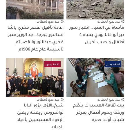
منذ بضع لحظات
منذ بضع لحظات
مأساة في المنيا.. انهيار سور
اعادة تأهيل لقصر فخري باشا
دير أبو فانا يودي بحياة 4
عبدالنور بجرجا… جد الوزير منير
أطفال ويصيب آخرين
فخري عبدالنور والقصر تم
تأسيسة عام عام 1906م
ثقافة ودين
ثقافة ودين
منذ بضع لحظات
منذ بضع لحظات
بيت ثقافة العسيرات ينظم
شيخ_الأزهر يزور البابا
ورشة رسوم أطفال بمركز
تواضروس ويهنئه ويهنئ
شباب أولاد حمزة
الإخوة المسيحيين بأعياد
الميلاد