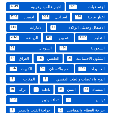
اجتماعيات
اخبار عالمية وعربية
4849
925
اخبار عربية
اسرائيل
اقتصاد
1246
384
146
الاطفال وحديثى الولادة
الامارات
344
81
التعليم
التموين
الرياضة
2066
89
1392
السعودية
السودان
51
434
الشئون الاجتماعية
الطقس
العراق
37
137
21
العسيرات
الفم والاسنان
الكويت
356
16
673
المخ والاعصاب والطب النفسي
المغرب
8
2
المنشاة
اليمن
باطنة
تركيا
10
1
38
43
تونس
ثقافة ودين
668
7
جراحة العظام والمفاصل
جراحة القلب والصدر
1
2