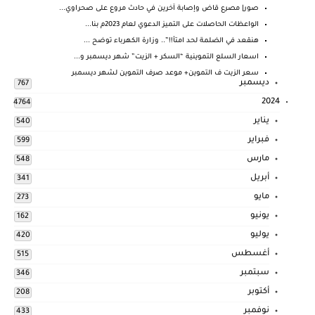
صور| مصرع قاض وإصابة آخرين في حادث مروع على صحراوي...
الواعظات الحاصلات على التميز الدعوي لعام 2023م بنا...
هنقعد في الضلمة لحد امتأ!!”.. وزارة الكهرباء توضح ...
اسعار السلع التموينية “السكر + الزيت” شهر ديسمبر و...
سعر الزيت ف التموين+ موعد صرف التموين لشهر ديسمبر
ديسمبر
767
2024
4764
يناير
540
فبراير
599
مارس
548
أبريل
341
مايو
273
يونيو
162
يوليو
420
أغسطس
515
سبتمبر
346
أكتوبر
208
نوفمبر
433