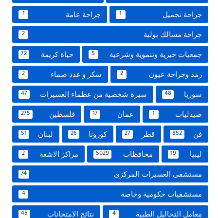
جراحة تجميل
جراحة عامة
1
1
جراحة مسالك بولية
2
جمعيات خيرية وتنموية وشرعية
حياة كريمة
72
5
رمد وجراحة عيون
سكر و غدد صماء
2
2
سوريا
سيرة شخصية من عظماء العسيرات
47
48
صيدليات
عمان
فلسطين
275
17
1
فن
قطر
كورونا
لبنان
51
26
27
852
ليبيا
محافظات
مراكز الاشعة
2
5029
19
مستشفى العسيرات المركزى
74
مستشفيات حكومية وخاصة
4
معامل التحاليل الطبية
نتائج الامتحانات
45
4