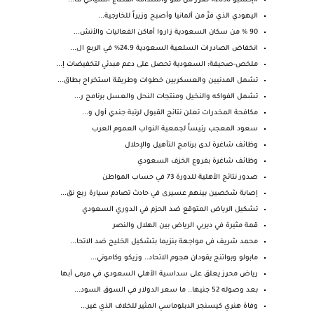
«إكسبو 2030» تعزز من نمو واستدامة القطاع السياحي ف...
اليهودي الذي فرَّ من ألمانيا وأصبح وزيراً للخارجية...
90 % من سكان السعودية زاروا أماكن الفعاليات والأنش...
انخفاض الصادرات السلعية السعودية 24.9% في الربع ال...
ملخص-صحيفة: السعودية تحصل على دعم مبدئي لتخفيضات إ...
تشمل المدنيين والعسكريين خطوات وطريقة استخراج بطاق...
تشمل الفواكه والنخيل ومنتجات النحل والعسل برنامج ر...
مكافحة المخدرات تعلن نتائج القبول لرتبة جندي أول و...
سعود المعجب رئيساً لجمعية النواب العموم العرب
وظائف شاغرة لدى برنامج التأهيل والإحلال
وظائف شاغرة بفروع الخزف السعودي
صدور نتائج الأهلية للدورة 73 في حساب المواطن
إصابة شخصين بينهم عسيرى في حادث تصادم سيارة ربع نق...
تشكيل الرياض المتوقع ضد الحزم في الدوري السعودي
قمة مثيرة في ديربي الرياض بين الهلال والنصر
محمد شريف فى مواجهة بنزيما بتشكيل الخليج ضد الاتحا...
مابولو وبواتنج يقودان هجوم الاتحاد.. وزيكو وكاموني...
رياض محرز يعلق على سداسية الأهلي السعودي في مرمى أبها
بعد وصوله 52 جنيها.. ما سعر الدولار في السوق السود...
وفاة هنري كيسنجر الدبلوماسي المثير للخلاف الذي غير...