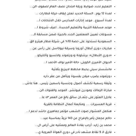
التعليم تحدد ضوابط ورقة امتحان نصف العام لصفوف الن...
لمدة 12 يوم.. السكة الحديد تعلن إيقاف حركة قطارات ...
لمدة أسبوع.. موعد إجازات المدارس خلال الانتخابات ا...
موعد مسابقة التربية والتعليم الجديدة.. اعرف شروط ا...
مسوغات تعيين المعلمين الجدد بالجيزة ضمن مسابقة الـ...
السعودية تستحوذ على حصة 10% في شركة مطار هيثرو الق...
مباريات دورى أبطال أوروبا وسرقة نيوكاسل على رأس عن...
«دوري الأبطال»: برشلونة ودورتموند ولاتسيو وأتلتيكو...
الديوان الأميرى الكويتى: حالة الأمير نواف الأحمد ا...
مانشستر سيتي يحبط مخطط لايبزيغ بثلاثية
دورتموند يضرب ميلان بقسوة ويتأهل من عقر داره
وثيقة رسمية تكشف أصول وجنسية ياسمين رئيس.. هنا عاش...
مباراة الزمالك ومودرن فيوتشر.. الموعد والقنوات الن...
عاجل| العثور على جثمـ.ـان سائق بالغ من العمر ٥٣ عا...
قرية العسيرات .... ومتابعة أعمال النظافة بالقرية
هنكمل المشوار صوت الشعب مؤتمر جماهيري حاشد لدعم ا...
حاكم عجمان يأمر بالإفراج عن 143 نزيلاً بمناسبة عيد...
محمد بن زايد: أرحب بقادة العالم وممثليه على أرض ال...
فارق الـ 9 نقاط مشهد نادر في دوري الهواة العروبة ي...