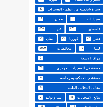
سيرة شخصية من عظماء العسيرات
47
صيدليات
عمان
17
1
فلسطين
فن
852
275
قطر
كورونا
لبنان
51
26
27
ليبيا
محافظات
5029
19
مراكز الاشعة
2
مستشفى العسيرات المركزى
74
مستشفيات حكومية وخاصة
4
معامل التحاليل الطبية
4
نتائج الامتحانات
نسا و توليد
2
45