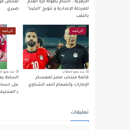
الأزهرية.. اختتام بطولة كرة القدم
لفحص موق
للمرحلة الإعدادية و تتويج "البلينا"
صبري
باللقب
الرياضة
الرياضة
منذ بضع لحظات
منذ بضع ل
قائمة منتخب مصر لمعسكر
السلط يعو
الإمارات وانضمام أحمد الشناوي
على حساب 
بـ"المحترف
تعليقات