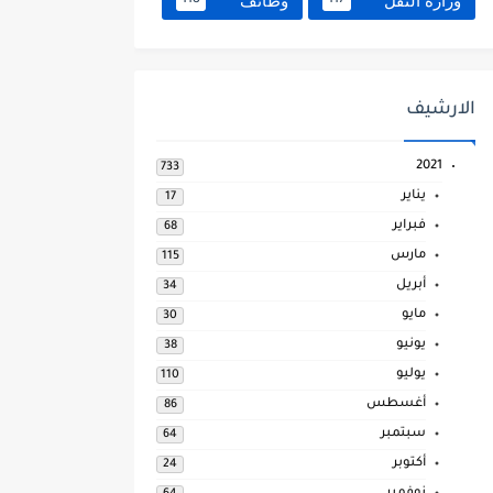
وزارة النقل
وظائف
118
117
الارشيف
2021
733
يناير
17
فبراير
68
مارس
115
أبريل
34
مايو
30
يونيو
38
يوليو
110
أغسطس
86
سبتمبر
64
أكتوبر
24