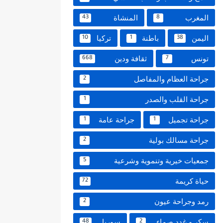
المغرب
المنشاة
43
8
اليمن
باطنة
تركيا
10
1
38
تونس
ثقافة ودين
668
7
جراحة العظام والمفاصل
2
جراحة القلب والصدر
1
جراحة تجميل
جراحة عامة
1
1
جراحة مسالك بولية
2
جمعيات خيرية وتنموية وشرعية
5
حياة كريمة
72
رمد وجراحة عيون
2
سكر و غدد صماء
سوريا
48
2