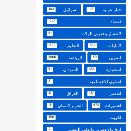
اخبار عربية
اسرائيل
384
146
اقتصاد
1246
الاطفال وحديثى الولادة
81
الامارات
التعليم
1392
344
التموين
الرياضة
2066
89
السعودية
السودان
51
434
الشئون الاجتماعية
21
الطقس
العراق
37
137
العسيرات
الفم والاسنان
16
673
الكويت
356
المخ والاعصاب والطب النفسي
2