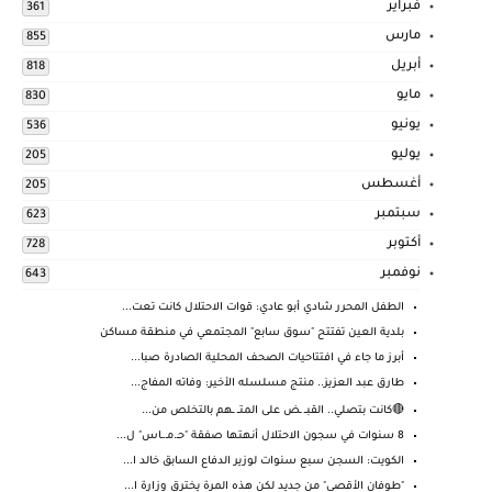
فبراير
361
مارس
855
أبريل
818
مايو
830
يونيو
536
يوليو
205
أغسطس
205
سبتمبر
623
أكتوبر
728
نوفمبر
643
الطفل المحرر شادي أبو عادي: قوات الاحتلال كانت تعت...
بلدية العين تفتتح "سوق سابع" المجتمعي في منطقة مساكن
أبرز ما جاء في افتتاحيات الصحف المحلية الصادرة صبا...
طارق عبد العزيز.. منتج مسلسله الأخير: وفاته المفاج...
🔴كانت بتصلي.. القبــ ـض على المتــ ـهم بالتخلص من...
8 سنوات في سجون الاحتلال أنهتها صفقة "حـ.مـ.ـاس" ل...
الكويت: السجن سبع سنوات لوزير الدفاع السابق خالد ا...
"طوفان الأقصى" من جديد لكن هذه المرة يخترق وزارة ا...