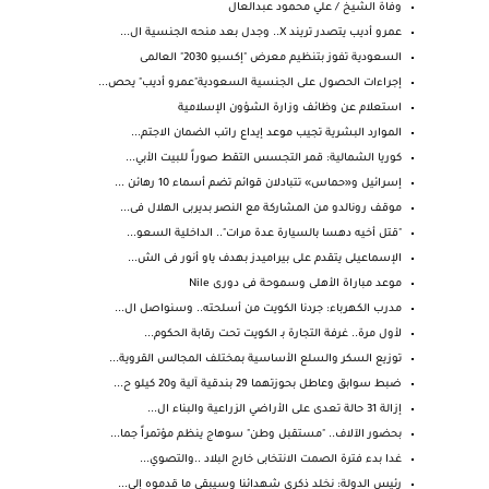
وفاة الشيخ / علي محمود عبدالعال
عمرو أديب يتصدر تريند X.. وجدل بعد منحه الجنسية ال...
السعودية تفوز بتنظيم معرض "إكسبو 2030" العالمى
إجراءات الحصول على الجنسية السعودية"عمرو أديب" يحص...
استعلام عن وظائف وزارة الشؤون الإسلامية
الموارد البشرية تجيب موعد إيداع راتب الضمان الاجتم...
كوريا الشمالية: قمر التجسس التقط صوراً للبيت الأبي...
إسرائيل و«حماس» تتبادلان قوائم تضم أسماء 10 رهائن ...
موقف رونالدو من المشاركة مع النصر بديربى الهلال فى...
"قتل أخيه دهسا بالسيارة عدة مرات".. الداخلية السعو...
الإسماعيلى يتقدم على بيراميدز بهدف ياو أنور فى الش...
موعد مباراة الأهلى وسموحة فى دورى Nile
مدرب الكهرباء: جردنا الكويت من أسلحته.. وسنواصل ال...
لأول مرة.. غرفة التجارة بـ الكويت تحت رقابة الحكوم...
توزيع السكر والسلع الأساسية بمختلف المجالس القروية...
ضبط سوابق وعاطل بحوزتهما 29 بندقية آلية و20 كيلو ح...
إزالة 31 حالة تعدى على الأراضي الزراعية والبناء ال...
بحضور الآلاف.. "مستقبل وطن" سوهاج ينظم مؤتمراً جما...
غدا بدء فترة الصمت الانتخابى خارج البلاد ..والتصوي...
رئيس الدولة: نخلد ذكرى شهدائنا وسيبقى ما قدموه إلى...