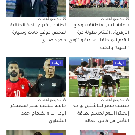
منذ بضع لحظات
منذ بضع لحظات
بـرعاية رئيس منطقة سوهاج
لجنة من خبراء الأدلة الجنائية
الأزهرية.. اختتام بطولة كرة
لفحص موقع حادث وسيارة
القدم للمرحلة الإعدادية و تتويج
محمد صبري
"البلينا" باللقب
الرياضة
الرياضة
منذ بضع لحظات
منذ بضع لحظات
منتخب مصر للناشئين يواجه
قائمة منتخب مصر لمعسكر
إنجلترا اليوم لحسم بطاقة
الإمارات وانضمام أحمد
التأهل فى كأس العالم
الشناوي