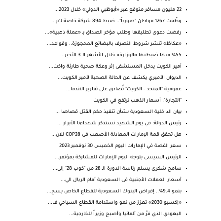
22 مليون مسافر متوقع عبر «أبوظبي الدولي» خلال 2023...
وظّفت 1267 مواطن "صورياً".. ضبط 894 شركة خاصة لـ"م...
رفضت دعوى تطليقها وطلب مؤخر الصداق بـ «عملة ذهبية»...
«عكاظ» تنشر شروط التصرف بالبضائع المحجوزة.. وقواعد...
%55 منها ضبطتها «الوزارة» خلال الأشهر الـ 3 الأخير...
أمير الكويت يدخل المستشفى إثر وعكة صحية طارئة واكت...
الديوان الأميري يكشف عن الحالة الصحية لأمير الكويت...
عمومية "المتحد - الكويت" تُصادق على تقارير الاندما...
"التجارة": أسعار الذهب ترتفع في الكويت
بيان الداخلية السعودية بشأن تنفيذ حكم القتل قصاصا ...
رئيس الدولة: في يوم الشهيد نستذكر شهداءنا الأبرار ...
هل تحقق قمة الإمارات المعادلة الأصعب فى COP28 للان...
سعر الفضة في الإمارات اليوم الخميس 30 نوفمبر 2023
الرئيس السيسى يتوجه اليوم للإمارات للمشاركة بمؤتمر...
سامح شكرى يسلم رئاسة الدورة الـ 28 من "كوب 28" إلى...
أسعار العملات الأجنبية فى السعودية أمام الريال الي...
بنمو 9.4%.. إقراض البنوك السعودية للقطاع الخاص يسج...
«إكسبو 2030» تعزز من نمو واستدامة القطاع السياحي ف...
اليهودي الذي فرَّ من ألمانيا وأصبح وزيراً للخارجية...