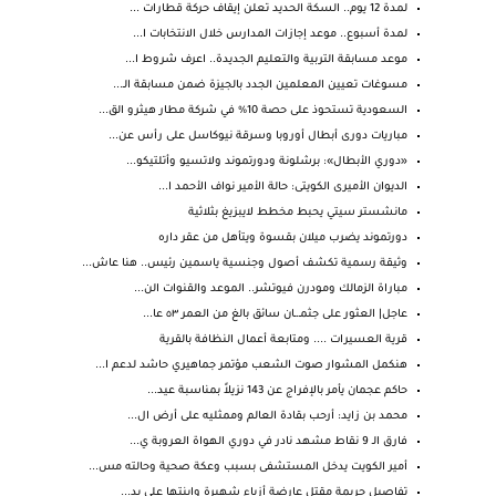
لمدة 12 يوم.. السكة الحديد تعلن إيقاف حركة قطارات ...
لمدة أسبوع.. موعد إجازات المدارس خلال الانتخابات ا...
موعد مسابقة التربية والتعليم الجديدة.. اعرف شروط ا...
مسوغات تعيين المعلمين الجدد بالجيزة ضمن مسابقة الـ...
السعودية تستحوذ على حصة 10% في شركة مطار هيثرو الق...
مباريات دورى أبطال أوروبا وسرقة نيوكاسل على رأس عن...
«دوري الأبطال»: برشلونة ودورتموند ولاتسيو وأتلتيكو...
الديوان الأميرى الكويتى: حالة الأمير نواف الأحمد ا...
مانشستر سيتي يحبط مخطط لايبزيغ بثلاثية
دورتموند يضرب ميلان بقسوة ويتأهل من عقر داره
وثيقة رسمية تكشف أصول وجنسية ياسمين رئيس.. هنا عاش...
مباراة الزمالك ومودرن فيوتشر.. الموعد والقنوات الن...
عاجل| العثور على جثمـ.ـان سائق بالغ من العمر ٥٣ عا...
قرية العسيرات .... ومتابعة أعمال النظافة بالقرية
هنكمل المشوار صوت الشعب مؤتمر جماهيري حاشد لدعم ا...
حاكم عجمان يأمر بالإفراج عن 143 نزيلاً بمناسبة عيد...
محمد بن زايد: أرحب بقادة العالم وممثليه على أرض ال...
فارق الـ 9 نقاط مشهد نادر في دوري الهواة العروبة ي...
أمير الكويت يدخل المستشفى بسبب وعكة صحية وحالته مس...
تفاصيل جريمة مقتل عارضة أزياء شهيرة وابنتها على يد...