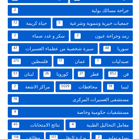
جراحة مسالك بولية
2
جمعيات خيرية وتنموية وشرعية
حياة كريمة
72
5
رمد وجراحة عيون
سكر و غدد صماء
2
2
سوريا
سيرة شخصية من عظماء العسيرات
47
48
صيدليات
عمان
فلسطين
275
17
1
فن
قطر
كورونا
لبنان
51
26
27
852
ليبيا
محافظات
مراكز الاشعة
2
5029
19
مستشفى العسيرات المركزى
74
مستشفيات حكومية وخاصة
4
معامل التحاليل الطبية
نتائج الامتحانات
45
4
نسا و توليد
وزارة النقل
وظائف
118
117
2