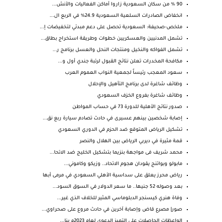
90 % من سكان السعودية زاروا أماكن الفعاليات والأنش...
انخفاض الصادرات السلعية السعودية 24.9% في الربع ال...
ملخص-صحيفة: السعودية تحصل على دعم مبدئي لتخفيضات إ...
تشمل المدنيين والعسكريين خطوات وطريقة استخراج بطاق...
تشمل الفواكه والنخيل ومنتجات النحل والعسل برنامج ر...
مكافحة المخدرات تعلن نتائج القبول لرتبة جندي أول و...
سعود المعجب رئيساً لجمعية النواب العموم العرب
وظائف شاغرة لدى برنامج التأهيل والإحلال
وظائف شاغرة بفروع الخزف السعودي
صدور نتائج الأهلية للدورة 73 في حساب المواطن
إصابة شخصين بينهم عسيرى في حادث تصادم سيارة ربع نق...
تشكيل الرياض المتوقع ضد الحزم في الدوري السعودي
قمة مثيرة في ديربي الرياض بين الهلال والنصر
محمد شريف فى مواجهة بنزيما بتشكيل الخليج ضد الاتحا...
مابولو وبواتنج يقودان هجوم الاتحاد.. وزيكو وكاموني...
رياض محرز يعلق على سداسية الأهلي السعودي في مرمى أبها
بعد وصوله 52 جنيها.. ما سعر الدولار في السوق السود...
وفاة هنري كيسنجر الدبلوماسي المثير للخلاف الذي غير...
صور| مصرع قاض وإصابة آخرين في حادث مروع على صحراوي...
الواعظات الحاصلات على التميز الدعوي لعام 2023م بنا...