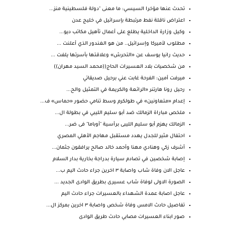
تحدث عنها مؤخرا السيسي: ما معنى "دولة فلسطينية منز...
اعتراض ناقلة نفط مرتبطة بإسرائيل في خليج عدن
وكيل وزارة الداخلية يطلع على أعمال تأهيل مكاتب ديو...
مطلوب لأميركا وإسرائيل.. من هو الغندور الذي أعلنت ...
حديث رانيا يوسف عن «التحرش» وعلاقتها بأسرتها يلفت ...
من شخصيات بلاد العسيرات الحاج((محمد السيد مهران))
ميرفت أمين: الفرحة غابت عني برحيل صديقاتي
رحيل رونا هارتنر «الرائعة والكريمة في التمثيل والح...
إعدام «متعاونين» في طولكرم وسط تنامي حضور «حماس» ف...
ملخص مباراة الزمالك ضد أبو سليم الليبي في بطولة ال...
الزمالك يهزم أبو سليم الليبى برأسية "أوباما" فى ضر...
احتفال مثير للجدل يهدد مستقبل مهاجم الأهلي المصري
أشرف زكي وهنادي مهنا وأحمد خالد صالح يرافقون جثمان...
إصابة شخصين في تصادم سيارة بدراجة بخارية بدار السلام
عاجل الان وفاة شاب واصابة ٣ اخرين جراء حادث اليم ب...
الصورة الاولى لوفاة شاب عسيرى بطريق الوادى الجديد ...
عاجل اصابة عمدة الشهداء بالعسيرات جراء حادث اليم
تفاصيل حادث الامس وفاة شخص واصابة ٣ اخرين بمركز ال...
صور ابناء العسيرات مصابي حادث طريق الوادى