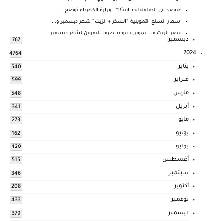
هنقعد في الضلمة لحد امتأ!!”.. وزارة الكهرباء توضح ...
اسعار السلع التموينية “السكر + الزيت” شهر ديسمبر و...
سعر الزيت ف التموين+ موعد صرف التموين لشهر ديسمبر
ديسمبر
767
2024
4764
يناير
540
فبراير
599
مارس
548
أبريل
341
مايو
273
يونيو
162
يوليو
420
أغسطس
515
سبتمبر
346
أكتوبر
208
نوفمبر
433
ديسمبر
379