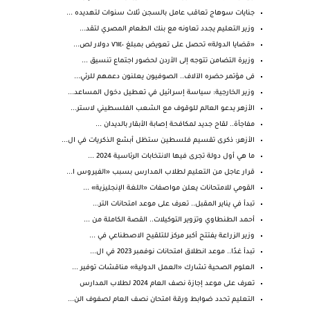
جنايات سوهاج تعاقب عامل بالسجن ثلاث سنوات لتهديده ...
وزير التعليم يجدد تعاونه مع بنك الطعام المصري لتقد...
«قضايا الدولة» تحصل على تعويض بمبلغ ٧٦١٤٠ دولار لص...
وزيرة التضامن تتوجه إلى الأردن لحضور اجتماع تنسيق ...
فى مؤتمر حضره الآلاف.. الصوفيون يعلنون دعمهم للرئي...
وزير الخارجية: سياسة إسرائيل في تعطيل دخول المساعد...
الأزهر يدعو العالم للوقوف مع الشعب الفلسطيني لاستر...
مفاجأة.. لقاح جديد لمكافحة إصابة الأبقار بالديدان ...
الأزهر: ذكرى تقسيم فلسطين ستظل أبشع الذكريات في ال...
ما هي أول دولة تجرى فيها الانتخابات الرئاسية 2024 ...
قرار عاجل من التعليم لطلاب المدارس بسبب «الفيروس ا...
القومي للامتحانات يعلن مواصفات «اللغة الإنجليزية» ...
تبدأ في يناير المقبل.. تعرف على موعد امتحانات التر...
أحمد الطنطاوي وتزوير التوكيلات.. القصة الكاملة من ...
وزير الزراعة يفتتح أكبر مركز للتلقيح الاصطناعي في ...
تبدأ غدًا.. موعد انطلاق امتحانات نوفمبر 2023 في ال...
العلوم الصحية تشارك «العمل الدولية» مناقشات توفير ...
تعرف على موعد إجازة نصف العام 2024 لطلاب المدارس
التعليم تحدد ضوابط ورقة امتحان نصف العام لصفوف الن...