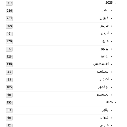
2025
1713
يناير
226
فبراير
201
مارس
209
أبريل
161
مايو
220
يونيو
137
يوليو
126
أغسطس
130
سبتمبر
45
أكتوبر
93
نوفمبر
105
ديسمبر
60
2026
155
يناير
83
فبراير
60
مارس
12