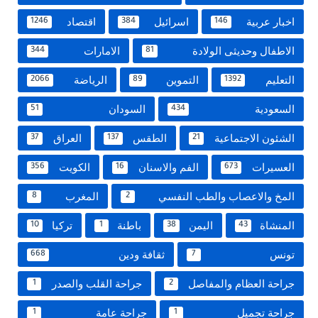
اخبار عربية
اسرائيل
اقتصاد
1246
384
146
الاطفال وحديثى الولادة
الامارات
344
81
التعليم
التموين
الرياضة
2066
89
1392
السعودية
السودان
51
434
الشئون الاجتماعية
الطقس
العراق
37
137
21
العسيرات
الفم والاسنان
الكويت
356
16
673
المخ والاعصاب والطب النفسي
المغرب
8
2
المنشاة
اليمن
باطنة
تركيا
10
1
38
43
تونس
ثقافة ودين
668
7
جراحة العظام والمفاصل
جراحة القلب والصدر
1
2
جراحة تجميل
جراحة عامة
1
1