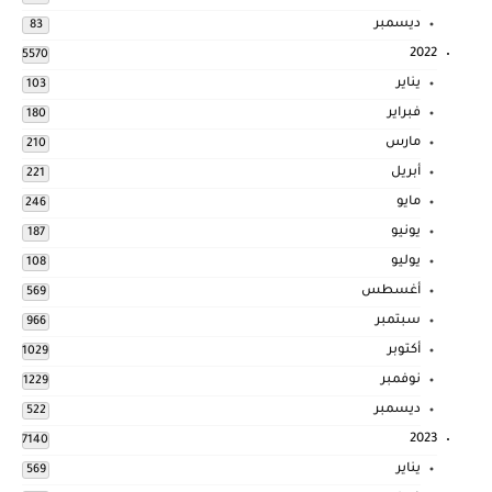
ديسمبر
83
2022
5570
يناير
103
فبراير
180
مارس
210
أبريل
221
مايو
246
يونيو
187
يوليو
108
أغسطس
569
سبتمبر
966
أكتوبر
1029
نوفمبر
1229
ديسمبر
522
2023
7140
يناير
569