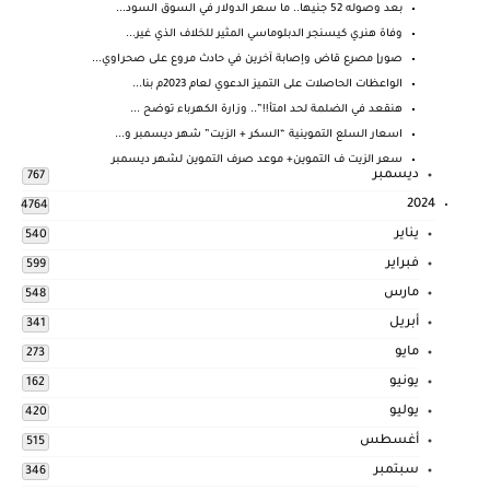
بعد وصوله 52 جنيها.. ما سعر الدولار في السوق السود...
وفاة هنري كيسنجر الدبلوماسي المثير للخلاف الذي غير...
صور| مصرع قاض وإصابة آخرين في حادث مروع على صحراوي...
الواعظات الحاصلات على التميز الدعوي لعام 2023م بنا...
هنقعد في الضلمة لحد امتأ!!”.. وزارة الكهرباء توضح ...
اسعار السلع التموينية “السكر + الزيت” شهر ديسمبر و...
سعر الزيت ف التموين+ موعد صرف التموين لشهر ديسمبر
ديسمبر
767
2024
4764
يناير
540
فبراير
599
مارس
548
أبريل
341
مايو
273
يونيو
162
يوليو
420
أغسطس
515
سبتمبر
346