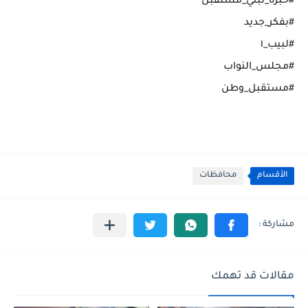
#خبرة_تبني_مستقبل
#بفكر_جديد
#لبيب_١
#مجلس_النواب
#مستقبل_وطن
الأقسام
محافظات
مقالات قد تهمك