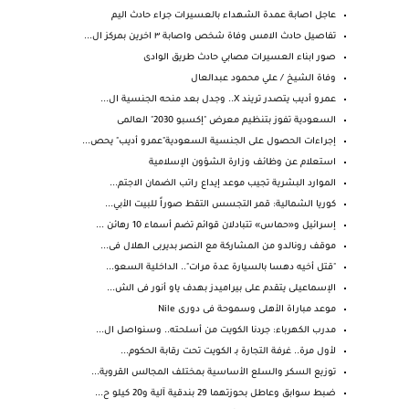
عاجل اصابة عمدة الشهداء بالعسيرات جراء حادث اليم
تفاصيل حادث الامس وفاة شخص واصابة ٣ اخرين بمركز ال...
صور ابناء العسيرات مصابي حادث طريق الوادى
وفاة الشيخ / علي محمود عبدالعال
عمرو أديب يتصدر تريند X.. وجدل بعد منحه الجنسية ال...
السعودية تفوز بتنظيم معرض "إكسبو 2030" العالمى
إجراءات الحصول على الجنسية السعودية"عمرو أديب" يحص...
استعلام عن وظائف وزارة الشؤون الإسلامية
الموارد البشرية تجيب موعد إيداع راتب الضمان الاجتم...
كوريا الشمالية: قمر التجسس التقط صوراً للبيت الأبي...
إسرائيل و«حماس» تتبادلان قوائم تضم أسماء 10 رهائن ...
موقف رونالدو من المشاركة مع النصر بديربى الهلال فى...
"قتل أخيه دهسا بالسيارة عدة مرات".. الداخلية السعو...
الإسماعيلى يتقدم على بيراميدز بهدف ياو أنور فى الش...
موعد مباراة الأهلى وسموحة فى دورى Nile
مدرب الكهرباء: جردنا الكويت من أسلحته.. وسنواصل ال...
لأول مرة.. غرفة التجارة بـ الكويت تحت رقابة الحكوم...
توزيع السكر والسلع الأساسية بمختلف المجالس القروية...
ضبط سوابق وعاطل بحوزتهما 29 بندقية آلية و20 كيلو ح...