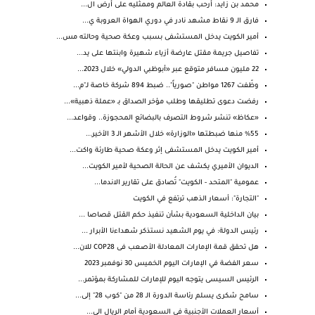
محمد بن زايد: أرحب بقادة العالم وممثليه على أرض ال...
فارق الـ 9 نقاط مشهد نادر في دوري الهواة العروبة ي...
أمير الكويت يدخل المستشفى بسبب وعكة صحية وحالته مس...
تفاصيل جريمة مقتل عارضة أزياء شهيرة وابنتها على يد...
22 مليون مسافر متوقع عبر «أبوظبي الدولي» خلال 2023...
وظّفت 1267 مواطن "صورياً".. ضبط 894 شركة خاصة لـ"م...
رفضت دعوى تطليقها وطلب مؤخر الصداق بـ «عملة ذهبية»...
«عكاظ» تنشر شروط التصرف بالبضائع المحجوزة.. وقواعد...
%55 منها ضبطتها «الوزارة» خلال الأشهر الـ 3 الأخير...
أمير الكويت يدخل المستشفى إثر وعكة صحية طارئة واكت...
الديوان الأميري يكشف عن الحالة الصحية لأمير الكويت...
عمومية "المتحد - الكويت" تُصادق على تقارير الاندما...
"التجارة": أسعار الذهب ترتفع في الكويت
بيان الداخلية السعودية بشأن تنفيذ حكم القتل قصاصا ...
رئيس الدولة: في يوم الشهيد نستذكر شهداءنا الأبرار ...
هل تحقق قمة الإمارات المعادلة الأصعب فى COP28 للان...
سعر الفضة في الإمارات اليوم الخميس 30 نوفمبر 2023
الرئيس السيسى يتوجه اليوم للإمارات للمشاركة بمؤتمر...
سامح شكرى يسلم رئاسة الدورة الـ 28 من "كوب 28" إلى...
أسعار العملات الأجنبية فى السعودية أمام الريال الي...