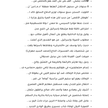
🔴كانت بتصلي.. القبــ ـض على المتــ ـهم بالتخلص من...
8 سنوات في سجون الاحتلال أنهتها صفقة "حـ.مـ.ـاس" ل...
الكويت: السجن سبع سنوات لوزير الدفاع السابق خالد ا...
"طوفان الأقصى" من جديد لكن هذه المرة يخترق وزارة ا...
تحدث عنها مؤخرا السيسي: ما معنى "دولة فلسطينية منز...
اعتراض ناقلة نفط مرتبطة بإسرائيل في خليج عدن
وكيل وزارة الداخلية يطلع على أعمال تأهيل مكاتب ديو...
مطلوب لأميركا وإسرائيل.. من هو الغندور الذي أعلنت ...
حديث رانيا يوسف عن «التحرش» وعلاقتها بأسرتها يلفت ...
من شخصيات بلاد العسيرات الحاج((محمد السيد مهران))
ميرفت أمين: الفرحة غابت عني برحيل صديقاتي
رحيل رونا هارتنر «الرائعة والكريمة في التمثيل والح...
إعدام «متعاونين» في طولكرم وسط تنامي حضور «حماس» ف...
ملخص مباراة الزمالك ضد أبو سليم الليبي في بطولة ال...
الزمالك يهزم أبو سليم الليبى برأسية "أوباما" فى ضر...
احتفال مثير للجدل يهدد مستقبل مهاجم الأهلي المصري
أشرف زكي وهنادي مهنا وأحمد خالد صالح يرافقون جثمان...
إصابة شخصين في تصادم سيارة بدراجة بخارية بدار السلام
عاجل الان وفاة شاب واصابة ٣ اخرين جراء حادث اليم ب...
الصورة الاولى لوفاة شاب عسيرى بطريق الوادى الجديد ...