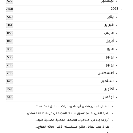
ديسمبر
522
2023
7140
يناير
569
فبراير
361
مارس
855
أبريل
818
مايو
830
يونيو
536
يوليو
205
أغسطس
205
سبتمبر
623
أكتوبر
728
نوفمبر
643
الطفل المحرر شادي أبو عادي: قوات الاحتلال كانت تعت...
بلدية العين تفتتح "سوق سابع" المجتمعي في منطقة مساكن
أبرز ما جاء في افتتاحيات الصحف المحلية الصادرة صبا...
طارق عبد العزيز.. منتج مسلسله الأخير: وفاته المفاج...