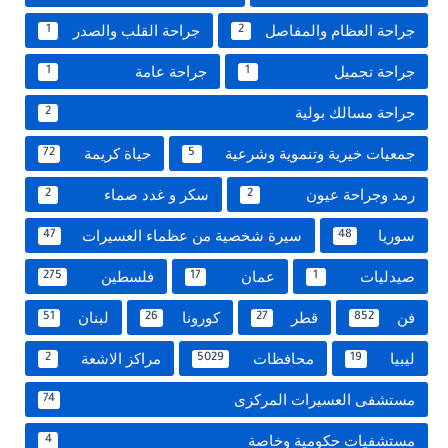
جراحة العظام والمفاصل
جراحة القلب والصدر
1
2
جراحة تجميل
جراحة عامة
1
1
جراحة مسالك بولية
2
جمعيات خيرية وتنموية وشرعية
حياة كريمة
72
5
رمد وجراحة عيون
سكر و غدد صماء
2
2
سوريا
سيرة شخصية من عظماء العسيرات
47
48
صيدليات
عمان
فلسطين
275
17
1
فن
قطر
كورونا
لبنان
51
26
27
852
ليبيا
محافظات
مراكز الاشعة
2
5029
19
مستشفى العسيرات المركزى
74
مستشفيات حكومية وخاصة
4