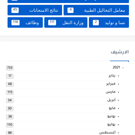
معامل التحاليل الطبية
نتائج الامتحانات
45
4
نسا و توليد
وزارة النقل
وظائف
118
117
2
الارشيف
2021
733
يناير
17
فبراير
68
مارس
115
أبريل
34
مايو
30
يونيو
38
يوليو
110
أغسطس
86