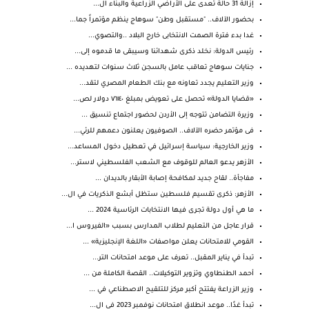
إزالة 31 حالة تعدى على الأراضي الزراعية والبناء ال...
بحضور الآلاف.. "مستقبل وطن" سوهاج ينظم مؤتمراً جما...
غدا بدء فترة الصمت الانتخابى خارج البلاد ..والتصوي...
رئيس الدولة: نخلد ذكرى شهدائنا وسيبقى ما قدموه إلى...
جنايات سوهاج تعاقب عامل بالسجن ثلاث سنوات لتهديده ...
وزير التعليم يجدد تعاونه مع بنك الطعام المصري لتقد...
«قضايا الدولة» تحصل على تعويض بمبلغ ٧٦١٤٠ دولار لص...
وزيرة التضامن تتوجه إلى الأردن لحضور اجتماع تنسيق ...
فى مؤتمر حضره الآلاف.. الصوفيون يعلنون دعمهم للرئي...
وزير الخارجية: سياسة إسرائيل في تعطيل دخول المساعد...
الأزهر يدعو العالم للوقوف مع الشعب الفلسطيني لاستر...
مفاجأة.. لقاح جديد لمكافحة إصابة الأبقار بالديدان ...
الأزهر: ذكرى تقسيم فلسطين ستظل أبشع الذكريات في ال...
ما هي أول دولة تجرى فيها الانتخابات الرئاسية 2024 ...
قرار عاجل من التعليم لطلاب المدارس بسبب «الفيروس ا...
القومي للامتحانات يعلن مواصفات «اللغة الإنجليزية» ...
تبدأ في يناير المقبل.. تعرف على موعد امتحانات التر...
أحمد الطنطاوي وتزوير التوكيلات.. القصة الكاملة من ...
وزير الزراعة يفتتح أكبر مركز للتلقيح الاصطناعي في ...
تبدأ غدًا.. موعد انطلاق امتحانات نوفمبر 2023 في ال...