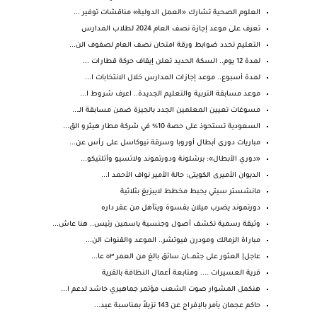
العلوم الصحية تشارك «العمل الدولية» مناقشات توفير ...
تعرف على موعد إجازة نصف العام 2024 لطلاب المدارس
التعليم تحدد ضوابط ورقة امتحان نصف العام لصفوف الن...
لمدة 12 يوم.. السكة الحديد تعلن إيقاف حركة قطارات ...
لمدة أسبوع.. موعد إجازات المدارس خلال الانتخابات ا...
موعد مسابقة التربية والتعليم الجديدة.. اعرف شروط ا...
مسوغات تعيين المعلمين الجدد بالجيزة ضمن مسابقة الـ...
السعودية تستحوذ على حصة 10% في شركة مطار هيثرو الق...
مباريات دورى أبطال أوروبا وسرقة نيوكاسل على رأس عن...
«دوري الأبطال»: برشلونة ودورتموند ولاتسيو وأتلتيكو...
الديوان الأميرى الكويتى: حالة الأمير نواف الأحمد ا...
مانشستر سيتي يحبط مخطط لايبزيغ بثلاثية
دورتموند يضرب ميلان بقسوة ويتأهل من عقر داره
وثيقة رسمية تكشف أصول وجنسية ياسمين رئيس.. هنا عاش...
مباراة الزمالك ومودرن فيوتشر.. الموعد والقنوات الن...
عاجل| العثور على جثمـ.ـان سائق بالغ من العمر ٥٣ عا...
قرية العسيرات .... ومتابعة أعمال النظافة بالقرية
هنكمل المشوار صوت الشعب مؤتمر جماهيري حاشد لدعم ا...
حاكم عجمان يأمر بالإفراج عن 143 نزيلاً بمناسبة عيد...