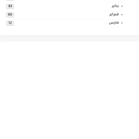
يناير
83
فبراير
60
مارس
12