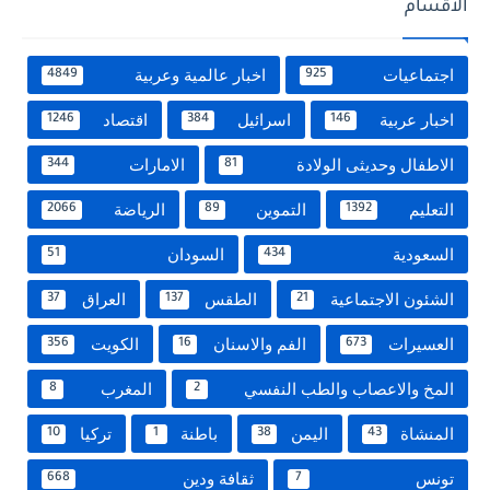
الاقسام
اجتماعيات
اخبار عالمية وعربية
4849
925
اخبار عربية
اسرائيل
اقتصاد
1246
384
146
الاطفال وحديثى الولادة
الامارات
344
81
التعليم
التموين
الرياضة
2066
89
1392
السعودية
السودان
51
434
الشئون الاجتماعية
الطقس
العراق
37
137
21
العسيرات
الفم والاسنان
الكويت
356
16
673
المخ والاعصاب والطب النفسي
المغرب
8
2
المنشاة
اليمن
باطنة
تركيا
10
1
38
43
تونس
ثقافة ودين
668
7