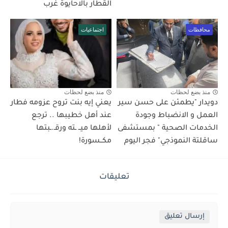
القطار بالاحايوة غرب
محافظات
اجتماعيات
منذ بضع لحظات
منذ بضع لحظات
دويدار "يطمئن على حسن سير
يعني إيه بنت تروح عزومه فطار
العمل و الانضباط وجودة
عند أهل خطيبها .. ترجع
الخدمات الصحية " بمستشفى
لأهلها ميــ ـته ورقـ.ـبتها
ساقلتة النموذجي" فجر اليوم
مكــسورة!
تعليقات
إرسال تعليق