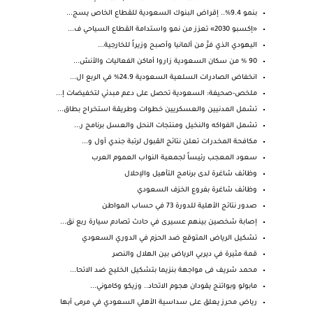
بنمو 9.4%.. إقراض البنوك السعودية للقطاع الخاص يسج...
«إكسبو 2030» تعزز من نمو واستدامة القطاع السياحي ف...
اليهودي الذي فرَّ من ألمانيا وأصبح وزيراً للخارجية...
90 % من سكان السعودية زاروا أماكن الفعاليات والأنش...
انخفاض الصادرات السلعية السعودية 24.9% في الربع ال...
ملخص-صحيفة: السعودية تحصل على دعم مبدئي لتخفيضات إ...
تشمل المدنيين والعسكريين خطوات وطريقة استخراج بطاق...
تشمل الفواكه والنخيل ومنتجات النحل والعسل برنامج ر...
مكافحة المخدرات تعلن نتائج القبول لرتبة جندي أول و...
سعود المعجب رئيساً لجمعية النواب العموم العرب
وظائف شاغرة لدى برنامج التأهيل والإحلال
وظائف شاغرة بفروع الخزف السعودي
صدور نتائج الأهلية للدورة 73 في حساب المواطن
إصابة شخصين بينهم عسيرى في حادث تصادم سيارة ربع نق...
تشكيل الرياض المتوقع ضد الحزم في الدوري السعودي
قمة مثيرة في ديربي الرياض بين الهلال والنصر
محمد شريف فى مواجهة بنزيما بتشكيل الخليج ضد الاتحا...
مابولو وبواتنج يقودان هجوم الاتحاد.. وزيكو وكاموني...
رياض محرز يعلق على سداسية الأهلي السعودي في مرمى أبها