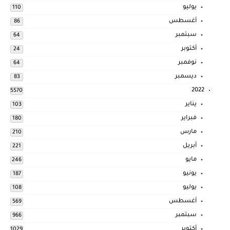
يوليو
110
أغسطس
86
سبتمبر
64
أكتوبر
24
نوفمبر
64
ديسمبر
83
2022
5570
يناير
103
فبراير
180
مارس
210
أبريل
221
مايو
246
يونيو
187
يوليو
108
أغسطس
569
سبتمبر
966
أكتوبر
1029