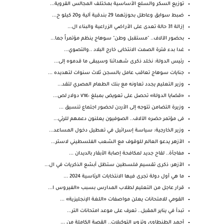
توزيع السكر والسلع الأساسية بمختلف المجالس القروية...
ضبط سوابق وعاطل بحوزتهما 29 بندقية آلية و20 كيلو ح...
إزالة 31 حالة تعدى على الأراضي الزراعية والبناء ال...
بحضور الآلاف.. "مستقبل وطن" سوهاج ينظم مؤتمراً جما...
غدا بدء فترة الصمت الانتخابى خارج البلاد ..والتصوي...
رئيس الدولة: نخلد ذكرى شهدائنا وسيبقى ما قدموه إلى...
جنايات سوهاج تعاقب عامل بالسجن ثلاث سنوات لتهديده ...
وزير التعليم يجدد تعاونه مع بنك الطعام المصري لتقد...
«قضايا الدولة» تحصل على تعويض بمبلغ ٧٦١٤٠ دولار لص...
وزيرة التضامن تتوجه إلى الأردن لحضور اجتماع تنسيق ...
فى مؤتمر حضره الآلاف.. الصوفيون يعلنون دعمهم للرئي...
وزير الخارجية: سياسة إسرائيل في تعطيل دخول المساعد...
الأزهر يدعو العالم للوقوف مع الشعب الفلسطيني لاستر...
مفاجأة.. لقاح جديد لمكافحة إصابة الأبقار بالديدان ...
الأزهر: ذكرى تقسيم فلسطين ستظل أبشع الذكريات في ال...
ما هي أول دولة تجرى فيها الانتخابات الرئاسية 2024 ...
قرار عاجل من التعليم لطلاب المدارس بسبب «الفيروس ا...
القومي للامتحانات يعلن مواصفات «اللغة الإنجليزية» ...
تبدأ في يناير المقبل.. تعرف على موعد امتحانات التر...
أحمد الطنطاوي وتزوير التوكيلات.. القصة الكاملة من ...