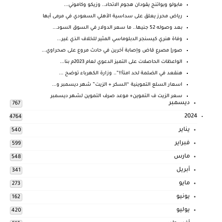
مابولو وبواتنج يقودان هجوم الاتحاد.. وزيكو وكاموني...
رياض محرز يعلق على سداسية الأهلي السعودي في مرمى أبها
بعد وصوله 52 جنيها.. ما سعر الدولار في السوق السود...
وفاة هنري كيسنجر الدبلوماسي المثير للخلاف الذي غير...
صور| مصرع قاض وإصابة آخرين في حادث مروع على صحراوي...
الواعظات الحاصلات على التميز الدعوي لعام 2023م بنا...
هنقعد في الضلمة لحد امتأ!!”.. وزارة الكهرباء توضح ...
اسعار السلع التموينية “السكر + الزيت” شهر ديسمبر و...
سعر الزيت ف التموين+ موعد صرف التموين لشهر ديسمبر
ديسمبر
767
2024
4764
يناير
540
فبراير
599
مارس
548
أبريل
341
مايو
273
يونيو
162
يوليو
420