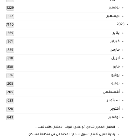
نوفمبر
1229
ديسمبر
522
2023
7140
يناير
569
فبراير
361
مارس
855
أبريل
818
مايو
830
يونيو
536
يوليو
205
أغسطس
205
سبتمبر
623
أكتوبر
728
نوفمبر
643
الطفل المحرر شادي أبو عادي: قوات الاحتلال كانت تعت...
بلدية العين تفتتح "سوق سابع" المجتمعي في منطقة مساكن