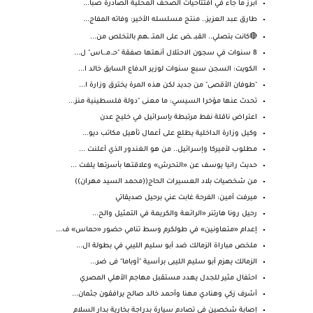
أبرز ما جاء في افتتاحيات الصحف المحلية الصادرة صبا...
طارق عبد العزيز.. منتج مسلسله الأخير: وفاته المفاج...
🔴كانت بتصلي.. القبــ ـض على المتــ ـهم بالتخلص من...
8 سنوات في سجون الاحتلال أنهتها صفقة "حـ.مـ.ـاس" ل...
الكويت: السجن سبع سنوات لوزير الدفاع السابق خالد ا...
"طوفان الأقصى" من جديد لكن هذه المرة يخترق وزارة ا...
تحدث عنها مؤخرا السيسي: ما معنى "دولة فلسطينية منز...
اعتراض ناقلة نفط مرتبطة بإسرائيل في خليج عدن
وكيل وزارة الداخلية يطلع على أعمال تأهيل مكاتب ديو...
مطلوب لأميركا وإسرائيل.. من هو الغندور الذي أعلنت ...
حديث رانيا يوسف عن «التحرش» وعلاقتها بأسرتها يلفت ...
من شخصيات بلاد العسيرات الحاج((محمد السيد مهران))
ميرفت أمين: الفرحة غابت عني برحيل صديقاتي
رحيل رونا هارتنر «الرائعة والكريمة في التمثيل والح...
إعدام «متعاونين» في طولكرم وسط تنامي حضور «حماس» ف...
ملخص مباراة الزمالك ضد أبو سليم الليبي في بطولة ال...
الزمالك يهزم أبو سليم الليبى برأسية "أوباما" فى ضر...
احتفال مثير للجدل يهدد مستقبل مهاجم الأهلي المصري
أشرف زكي وهنادي مهنا وأحمد خالد صالح يرافقون جثمان...
إصابة شخصين في تصادم سيارة بدراجة بخارية بدار السلام