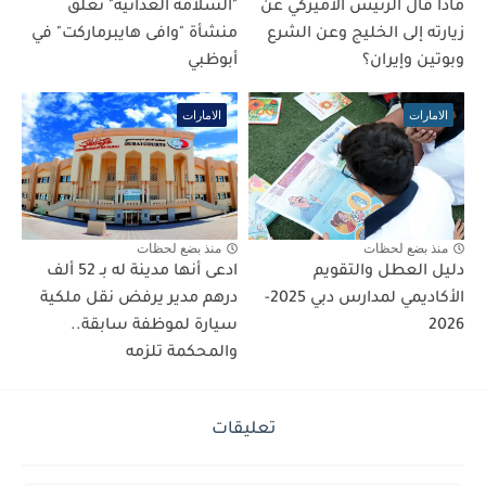
ماذا قال الرئيس الأميركي عن
"السلامة الغذائية" تغلق
زيارته إلى الخليج وعن الشرع
منشأة "وافى هايبرماركت" في
وبوتين وإيران؟
أبوظبي
الامارات
الامارات
منذ بضع لحظات
منذ بضع لحظات
دليل العطل والتقويم
ادعى أنها مدينة له بـ 52 ألف
الأكاديمي لمدارس دبي 2025-
درهم مدير يرفض نقل ملكية
2026
سيارة لموظفة سابقة..
والمحكمة تلزمه
تعليقات