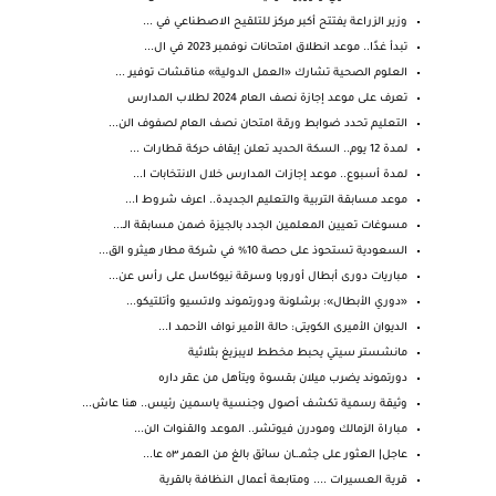
وزير الزراعة يفتتح أكبر مركز للتلقيح الاصطناعي في ...
تبدأ غدًا.. موعد انطلاق امتحانات نوفمبر 2023 في ال...
العلوم الصحية تشارك «العمل الدولية» مناقشات توفير ...
تعرف على موعد إجازة نصف العام 2024 لطلاب المدارس
التعليم تحدد ضوابط ورقة امتحان نصف العام لصفوف الن...
لمدة 12 يوم.. السكة الحديد تعلن إيقاف حركة قطارات ...
لمدة أسبوع.. موعد إجازات المدارس خلال الانتخابات ا...
موعد مسابقة التربية والتعليم الجديدة.. اعرف شروط ا...
مسوغات تعيين المعلمين الجدد بالجيزة ضمن مسابقة الـ...
السعودية تستحوذ على حصة 10% في شركة مطار هيثرو الق...
مباريات دورى أبطال أوروبا وسرقة نيوكاسل على رأس عن...
«دوري الأبطال»: برشلونة ودورتموند ولاتسيو وأتلتيكو...
الديوان الأميرى الكويتى: حالة الأمير نواف الأحمد ا...
مانشستر سيتي يحبط مخطط لايبزيغ بثلاثية
دورتموند يضرب ميلان بقسوة ويتأهل من عقر داره
وثيقة رسمية تكشف أصول وجنسية ياسمين رئيس.. هنا عاش...
مباراة الزمالك ومودرن فيوتشر.. الموعد والقنوات الن...
عاجل| العثور على جثمـ.ـان سائق بالغ من العمر ٥٣ عا...
قرية العسيرات .... ومتابعة أعمال النظافة بالقرية