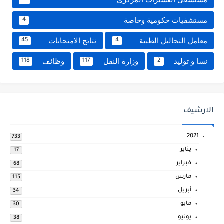
مستشفيات حكومية وخاصة
4
معامل التحاليل الطبية
نتائج الامتحانات
45
4
نسا و توليد
وزارة النقل
وظائف
118
117
2
الارشيف
2021
733
يناير
17
فبراير
68
مارس
115
أبريل
34
مايو
30
يونيو
38