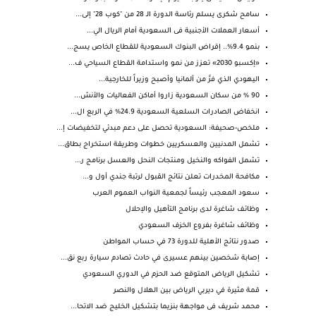
سامح شكرى يسلم رئاسة الدورة الـ 28 من "كوب 28" إلى...
أسعار العملات الأجنبية فى السعودية أمام الريال الي...
بنمو 9.4%.. إقراض البنوك السعودية للقطاع الخاص يسج...
«إكسبو 2030» تعزز من نمو واستدامة القطاع السياحي ف...
اليهودي الذي فرَّ من ألمانيا وأصبح وزيراً للخارجية...
90 % من سكان السعودية زاروا أماكن الفعاليات والأنش...
انخفاض الصادرات السلعية السعودية 24.9% في الربع ال...
ملخص-صحيفة: السعودية تحصل على دعم مبدئي لتخفيضات إ...
تشمل المدنيين والعسكريين خطوات وطريقة استخراج بطاق...
تشمل الفواكه والنخيل ومنتجات النحل والعسل برنامج ر...
مكافحة المخدرات تعلن نتائج القبول لرتبة جندي أول و...
سعود المعجب رئيساً لجمعية النواب العموم العرب
وظائف شاغرة لدى برنامج التأهيل والإحلال
وظائف شاغرة بفروع الخزف السعودي
صدور نتائج الأهلية للدورة 73 في حساب المواطن
إصابة شخصين بينهم عسيرى في حادث تصادم سيارة ربع نق...
تشكيل الرياض المتوقع ضد الحزم في الدوري السعودي
قمة مثيرة في ديربي الرياض بين الهلال والنصر
محمد شريف فى مواجهة بنزيما بتشكيل الخليج ضد الاتحا...