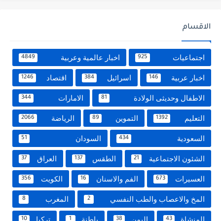
الاقسام
اجتماعيات
اخبار عالمية وعربية
4849
925
اخبار عربية
اسرائيل
اقتصاد
1246
384
146
الاطفال وحديثى الولادة
الامارات
344
81
التعليم
التموين
الرياضة
2066
89
1392
السعودية
السودان
51
434
الشئون الاجتماعية
الطقس
العراق
37
137
21
العسيرات
الفم والاسنان
الكويت
356
16
673
المخ والاعصاب والطب النفسي
المغرب
8
2
المنشاة
اليمن
باطنة
تركيا
10
1
38
43