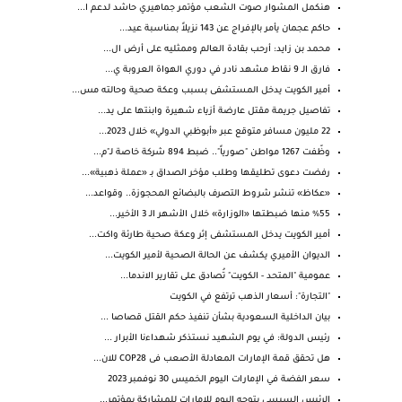
هنكمل المشوار صوت الشعب مؤتمر جماهيري حاشد لدعم ا...
حاكم عجمان يأمر بالإفراج عن 143 نزيلاً بمناسبة عيد...
محمد بن زايد: أرحب بقادة العالم وممثليه على أرض ال...
فارق الـ 9 نقاط مشهد نادر في دوري الهواة العروبة ي...
أمير الكويت يدخل المستشفى بسبب وعكة صحية وحالته مس...
تفاصيل جريمة مقتل عارضة أزياء شهيرة وابنتها على يد...
22 مليون مسافر متوقع عبر «أبوظبي الدولي» خلال 2023...
وظّفت 1267 مواطن "صورياً".. ضبط 894 شركة خاصة لـ"م...
رفضت دعوى تطليقها وطلب مؤخر الصداق بـ «عملة ذهبية»...
«عكاظ» تنشر شروط التصرف بالبضائع المحجوزة.. وقواعد...
%55 منها ضبطتها «الوزارة» خلال الأشهر الـ 3 الأخير...
أمير الكويت يدخل المستشفى إثر وعكة صحية طارئة واكت...
الديوان الأميري يكشف عن الحالة الصحية لأمير الكويت...
عمومية "المتحد - الكويت" تُصادق على تقارير الاندما...
"التجارة": أسعار الذهب ترتفع في الكويت
بيان الداخلية السعودية بشأن تنفيذ حكم القتل قصاصا ...
رئيس الدولة: في يوم الشهيد نستذكر شهداءنا الأبرار ...
هل تحقق قمة الإمارات المعادلة الأصعب فى COP28 للان...
سعر الفضة في الإمارات اليوم الخميس 30 نوفمبر 2023
الرئيس السيسى يتوجه اليوم للإمارات للمشاركة بمؤتمر...