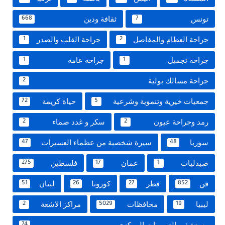
تونس
ثقافة ودين
668
7
جراحة العظام والمفاصل
جراحة القلب والصدر
1
2
جراحة تجميل
جراحة عامة
1
1
جراحة مسالك بولية
2
جمعيات خيرية وتنموية وشرعية
حياة كريمة
72
5
رمد وجراحة عيون
سكر و غدد صماء
2
2
سوريا
سيرة شخصية من عظماء العسيرات
47
48
صيدليات
عمان
فلسطين
275
17
1
فن
قطر
كورونا
لبنان
51
26
27
852
ليبيا
محافظات
مراكز الاشعة
2
5029
19
مستشفى العسيرات المركزى
74