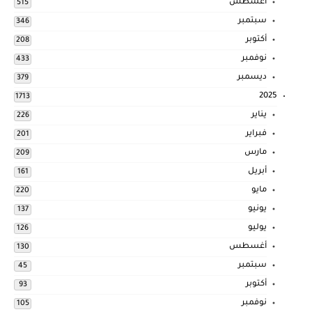
أغسطس
515
سبتمبر
346
أكتوبر
208
نوفمبر
433
ديسمبر
379
2025
1713
يناير
226
فبراير
201
مارس
209
أبريل
161
مايو
220
يونيو
137
يوليو
126
أغسطس
130
سبتمبر
45
أكتوبر
93
نوفمبر
105