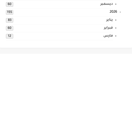
ديسمبر
60
2026
155
يناير
83
فبراير
60
مارس
12