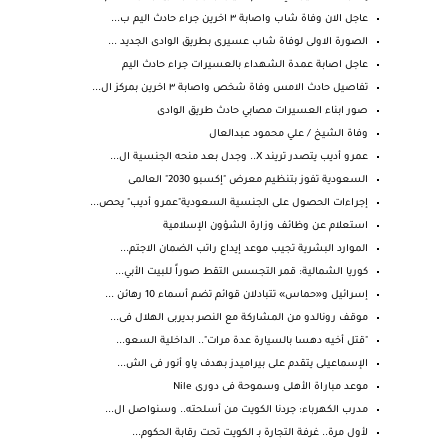
عاجل الان وفاة شاب واصابة ٣ اخرين جراء حادث اليم ب...
الصورة الاولى لوفاة شاب عسيرى بطريق الوادى الجديد ...
عاجل اصابة عمدة الشهداء بالعسيرات جراء حادث اليم
تفاصيل حادث الامس وفاة شخص واصابة ٣ اخرين بمركز ال...
صور ابناء العسيرات مصابي حادث طريق الوادى
وفاة الشيخ / علي محمود عبدالعال
عمرو أديب يتصدر تريند X.. وجدل بعد منحه الجنسية ال...
السعودية تفوز بتنظيم معرض "إكسبو 2030" العالمى
إجراءات الحصول على الجنسية السعودية"عمرو أديب" يحص...
استعلام عن وظائف وزارة الشؤون الإسلامية
الموارد البشرية تجيب موعد إيداع راتب الضمان الاجتم...
كوريا الشمالية: قمر التجسس التقط صوراً للبيت الأبي...
إسرائيل و«حماس» تتبادلان قوائم تضم أسماء 10 رهائن ...
موقف رونالدو من المشاركة مع النصر بديربى الهلال فى...
"قتل أخيه دهسا بالسيارة عدة مرات".. الداخلية السعو...
الإسماعيلى يتقدم على بيراميدز بهدف ياو أنور فى الش...
موعد مباراة الأهلى وسموحة فى دورى Nile
مدرب الكهرباء: جردنا الكويت من أسلحته.. وسنواصل ال...
لأول مرة.. غرفة التجارة بـ الكويت تحت رقابة الحكوم...