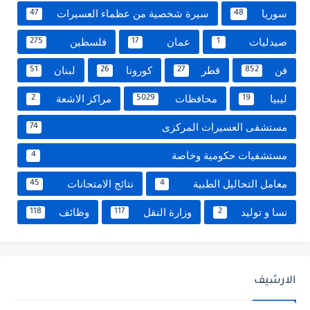
سوريا
سيرة شخصية من عظماء العسيرات
47
48
صيدليات
عمان
فلسطين
275
17
1
فن
قطر
كورونا
لبنان
51
26
27
852
ليبيا
محافظات
مراكز الاشعة
2
5029
19
مستشفى العسيرات المركزى
74
مستشفيات حكومية وخاصة
4
معامل التحاليل الطبية
نتائج الامتحانات
45
4
نسا و توليد
وزارة النقل
وظائف
118
117
2
الارشيف