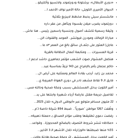
«دوري الأبطال»: برشلونة ودورتموند ولاتسيو وأتلتيكو...
الديوان الأميرى الكويتى: حالة الأمير نواف الأحمد ا...
مانشستر سيتي يحبط مخطط لايبزيغ بثلاثية
دورتموند يضرب ميلان بقسوة ويتأهل من عقر داره
وثيقة رسمية تكشف أصول وجنسية ياسمين رئيس.. هنا عاش...
مباراة الزمالك ومودرن فيوتشر.. الموعد والقنوات الن...
عاجل| العثور على جثمـ.ـان سائق بالغ من العمر ٥٣ عا...
قرية العسيرات .... ومتابعة أعمال النظافة بالقرية
هنكمل المشوار صوت الشعب مؤتمر جماهيري حاشد لدعم ا...
حاكم عجمان يأمر بالإفراج عن 143 نزيلاً بمناسبة عيد...
محمد بن زايد: أرحب بقادة العالم وممثليه على أرض ال...
فارق الـ 9 نقاط مشهد نادر في دوري الهواة العروبة ي...
أمير الكويت يدخل المستشفى بسبب وعكة صحية وحالته مس...
تفاصيل جريمة مقتل عارضة أزياء شهيرة وابنتها على يد...
22 مليون مسافر متوقع عبر «أبوظبي الدولي» خلال 2023...
وظّفت 1267 مواطن "صورياً".. ضبط 894 شركة خاصة لـ"م...
رفضت دعوى تطليقها وطلب مؤخر الصداق بـ «عملة ذهبية»...
«عكاظ» تنشر شروط التصرف بالبضائع المحجوزة.. وقواعد...
%55 منها ضبطتها «الوزارة» خلال الأشهر الـ 3 الأخير...
أمير الكويت يدخل المستشفى إثر وعكة صحية طارئة واكت...