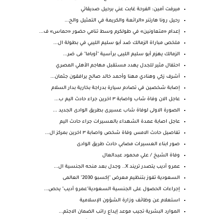
ميرفت أمين: الفرحة غابت عني برحيل صديقاتي
رحيل رونا هارتنر «الرائعة والكريمة في التمثيل والح...
إعدام «متعاونين» في طولكرم وسط تنامي حضور «حماس» ف...
ملخص مباراة الزمالك ضد أبو سليم الليبي في بطولة ال...
الزمالك يهزم أبو سليم الليبى برأسية "أوباما" فى ضر...
احتفال مثير للجدل يهدد مستقبل مهاجم الأهلي المصري
أشرف زكي وهنادي مهنا وأحمد خالد صالح يرافقون جثمان...
إصابة شخصين في تصادم سيارة بدراجة بخارية بدار السلام
عاجل الان وفاة شاب واصابة ٣ اخرين جراء حادث اليم ب...
الصورة الاولى لوفاة شاب عسيرى بطريق الوادى الجديد ...
عاجل اصابة عمدة الشهداء بالعسيرات جراء حادث اليم
تفاصيل حادث الامس وفاة شخص واصابة ٣ اخرين بمركز ال...
صور ابناء العسيرات مصابي حادث طريق الوادى
وفاة الشيخ / علي محمود عبدالعال
عمرو أديب يتصدر تريند X.. وجدل بعد منحه الجنسية ال...
السعودية تفوز بتنظيم معرض "إكسبو 2030" العالمى
إجراءات الحصول على الجنسية السعودية"عمرو أديب" يحص...
استعلام عن وظائف وزارة الشؤون الإسلامية
الموارد البشرية تجيب موعد إيداع راتب الضمان الاجتم...