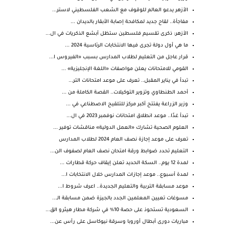
الأزهر يدعو العالم للوقوف مع الشعب الفلسطيني لاستر...
مفاجأة.. لقاح جديد لمكافحة إصابة الأبقار بالديدان ...
الأزهر: ذكرى تقسيم فلسطين ستظل أبشع الذكريات في ال...
ما هي أول دولة تجرى فيها الانتخابات الرئاسية 2024 ...
قرار عاجل من التعليم لطلاب المدارس بسبب «الفيروس ا...
القومي للامتحانات يعلن مواصفات «اللغة الإنجليزية» ...
تبدأ في يناير المقبل.. تعرف على موعد امتحانات التر...
أحمد الطنطاوي وتزوير التوكيلات.. القصة الكاملة من ...
وزير الزراعة يفتتح أكبر مركز للتلقيح الاصطناعي في ...
تبدأ غدًا.. موعد انطلاق امتحانات نوفمبر 2023 في ال...
العلوم الصحية تشارك «العمل الدولية» مناقشات توفير ...
تعرف على موعد إجازة نصف العام 2024 لطلاب المدارس
التعليم تحدد ضوابط ورقة امتحان نصف العام لصفوف الن...
لمدة 12 يوم.. السكة الحديد تعلن إيقاف حركة قطارات ...
لمدة أسبوع.. موعد إجازات المدارس خلال الانتخابات ا...
موعد مسابقة التربية والتعليم الجديدة.. اعرف شروط ا...
مسوغات تعيين المعلمين الجدد بالجيزة ضمن مسابقة الـ...
السعودية تستحوذ على حصة 10% في شركة مطار هيثرو الق...
مباريات دورى أبطال أوروبا وسرقة نيوكاسل على رأس عن...