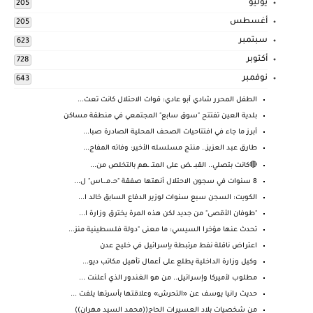
يوليو
205
أغسطس
205
سبتمبر
623
أكتوبر
728
نوفمبر
643
الطفل المحرر شادي أبو عادي: قوات الاحتلال كانت تعت...
بلدية العين تفتتح "سوق سابع" المجتمعي في منطقة مساكن
أبرز ما جاء في افتتاحيات الصحف المحلية الصادرة صبا...
طارق عبد العزيز.. منتج مسلسله الأخير: وفاته المفاج...
🔴كانت بتصلي.. القبــ ـض على المتــ ـهم بالتخلص من...
8 سنوات في سجون الاحتلال أنهتها صفقة "حـ.مـ.ـاس" ل...
الكويت: السجن سبع سنوات لوزير الدفاع السابق خالد ا...
"طوفان الأقصى" من جديد لكن هذه المرة يخترق وزارة ا...
تحدث عنها مؤخرا السيسي: ما معنى "دولة فلسطينية منز...
اعتراض ناقلة نفط مرتبطة بإسرائيل في خليج عدن
وكيل وزارة الداخلية يطلع على أعمال تأهيل مكاتب ديو...
مطلوب لأميركا وإسرائيل.. من هو الغندور الذي أعلنت ...
حديث رانيا يوسف عن «التحرش» وعلاقتها بأسرتها يلفت ...
من شخصيات بلاد العسيرات الحاج((محمد السيد مهران))