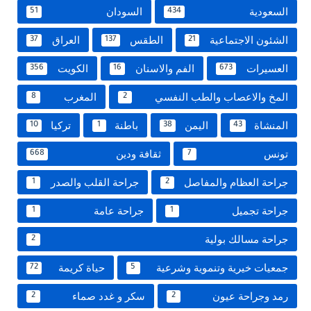
السعودية
السودان
51
434
الشئون الاجتماعية
الطقس
العراق
37
137
21
العسيرات
الفم والاسنان
الكويت
356
16
673
المخ والاعصاب والطب النفسي
المغرب
8
2
المنشاة
اليمن
باطنة
تركيا
10
1
38
43
تونس
ثقافة ودين
668
7
جراحة العظام والمفاصل
جراحة القلب والصدر
1
2
جراحة تجميل
جراحة عامة
1
1
جراحة مسالك بولية
2
جمعيات خيرية وتنموية وشرعية
حياة كريمة
72
5
رمد وجراحة عيون
سكر و غدد صماء
2
2