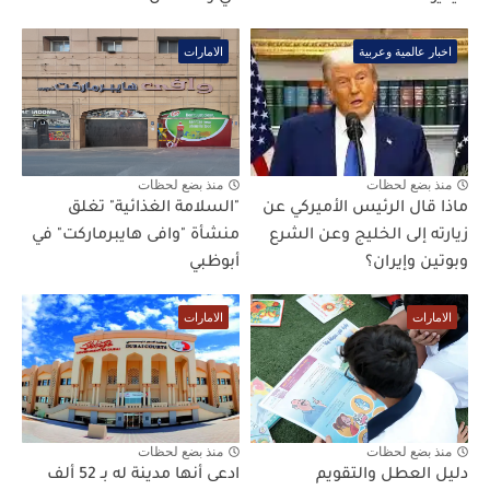
اخبار عالمية وعربية
الامارات
منذ بضع لحظات
منذ بضع لحظات
ماذا قال الرئيس الأميركي عن
"السلامة الغذائية" تغلق
زيارته إلى الخليج وعن الشرع
منشأة "وافى هايبرماركت" في
وبوتين وإيران؟
أبوظبي
الامارات
الامارات
منذ بضع لحظات
منذ بضع لحظات
دليل العطل والتقويم
ادعى أنها مدينة له بـ 52 ألف