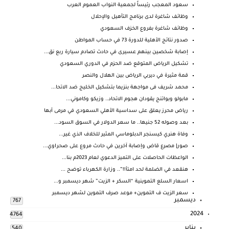
سعود المعجب رئيساً لجمعية النواب العموم العرب
وظائف شاغرة لدى برنامج التأهيل والإحلال
وظائف شاغرة بفروع الخزف السعودي
صدور نتائج الأهلية للدورة 73 في حساب المواطن
إصابة شخصين بينهم عسيرى في حادث تصادم سيارة ربع نق...
تشكيل الرياض المتوقع ضد الحزم في الدوري السعودي
قمة مثيرة في ديربي الرياض بين الهلال والنصر
محمد شريف فى مواجهة بنزيما بتشكيل الخليج ضد الاتحا...
مابولو وبواتنج يقودان هجوم الاتحاد.. وزيكو وكاموني...
رياض محرز يعلق على سداسية الأهلي السعودي في مرمى أبها
بعد وصوله 52 جنيها.. ما سعر الدولار في السوق السود...
وفاة هنري كيسنجر الدبلوماسي المثير للخلاف الذي غير...
صور| مصرع قاض وإصابة آخرين في حادث مروع على صحراوي...
الواعظات الحاصلات على التميز الدعوي لعام 2023م بنا...
هنقعد في الضلمة لحد امتأ!!”.. وزارة الكهرباء توضح ...
اسعار السلع التموينية “السكر + الزيت” شهر ديسمبر و...
سعر الزيت ف التموين+ موعد صرف التموين لشهر ديسمبر
ديسمبر
767
2024
4764
يناير
540