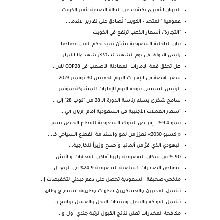
الديوان الأميري يكشف عن الحالة الصحية لأمير الكويت...
عمومية "المتحد - الكويت" تُصادق على تقارير الاندما...
"التجارة": أسعار الذهب ترتفع في الكويت
بيان الداخلية السعودية بشأن تنفيذ حكم القتل قصاصا ...
رئيس الدولة: في يوم الشهيد نستذكر شهداءنا الأبرار ...
هل تحقق قمة الإمارات المعادلة الأصعب فى COP28 للان...
سعر الفضة في الإمارات اليوم الخميس 30 نوفمبر 2023
الرئيس السيسى يتوجه اليوم للإمارات للمشاركة بمؤتمر...
سامح شكرى يسلم رئاسة الدورة الـ 28 من "كوب 28" إلى...
أسعار العملات الأجنبية فى السعودية أمام الريال الي...
بنمو 9.4%.. إقراض البنوك السعودية للقطاع الخاص يسج...
«إكسبو 2030» تعزز من نمو واستدامة القطاع السياحي ف...
اليهودي الذي فرَّ من ألمانيا وأصبح وزيراً للخارجية...
90 % من سكان السعودية زاروا أماكن الفعاليات والأنش...
انخفاض الصادرات السلعية السعودية 24.9% في الربع ال...
ملخص-صحيفة: السعودية تحصل على دعم مبدئي لتخفيضات إ...
تشمل المدنيين والعسكريين خطوات وطريقة استخراج بطاق...
تشمل الفواكه والنخيل ومنتجات النحل والعسل برنامج ر...
مكافحة المخدرات تعلن نتائج القبول لرتبة جندي أول و...