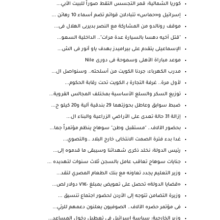
كوريا الشمالية: قمر التجسس التقط صوراً للبيت الأبي...
إسرائيل و«حماس» تتبادلان قوائم تضم أسماء 10 رهائن ...
موقف رونالدو من المشاركة مع النصر بديربى الهلال فى...
"قتل أخيه دهسا بالسيارة عدة مرات".. الداخلية السعو...
الإسماعيلى يتقدم على بيراميدز بهدف ياو أنور فى الش...
موعد مباراة الأهلى وسموحة فى دورى Nile
مدرب الكهرباء: جردنا الكويت من أسلحته.. وسنواصل ال...
لأول مرة.. غرفة التجارة بـ الكويت تحت رقابة الحكوم...
توزيع السكر والسلع الأساسية بمختلف المجالس القروية...
ضبط سوابق وعاطل بحوزتهما 29 بندقية آلية و20 كيلو ح...
إزالة 31 حالة تعدى على الأراضي الزراعية والبناء ال...
بحضور الآلاف.. "مستقبل وطن" سوهاج ينظم مؤتمراً جما...
غدا بدء فترة الصمت الانتخابى خارج البلاد ..والتصوي...
رئيس الدولة: نخلد ذكرى شهدائنا وسيبقى ما قدموه إلى...
جنايات سوهاج تعاقب عامل بالسجن ثلاث سنوات لتهديده ...
وزير التعليم يجدد تعاونه مع بنك الطعام المصري لتقد...
«قضايا الدولة» تحصل على تعويض بمبلغ ٧٦١٤٠ دولار لص...
وزيرة التضامن تتوجه إلى الأردن لحضور اجتماع تنسيق ...
فى مؤتمر حضره الآلاف.. الصوفيون يعلنون دعمهم للرئي...
وزير الخارجية: سياسة إسرائيل في تعطيل دخول المساعد...