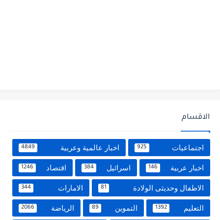
الاقسام
اجتماعيات
اخبار عالمية وعربية
4849
925
اخبار عربية
اسرائيل
اقتصاد
1246
384
146
الاطفال وحديثى الولادة
الامارات
344
81
التعليم
التموين
الرياضة
2066
89
1392