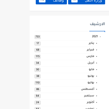
وزارة النقل
وظائف
118
117
الارشيف
2021
733
يناير
17
فبراير
68
مارس
115
أبريل
34
مايو
30
يونيو
38
يوليو
110
أغسطس
86
سبتمبر
64
أكتوبر
24