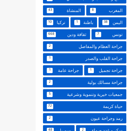
المغرب
المنشاة
43
8
اليمن
باطنة
تركيا
10
1
38
تونس
ثقافة ودين
668
7
جراحة العظام والمفاصل
2
جراحة القلب والصدر
1
جراحة تجميل
جراحة عامة
1
1
جراحة مسالك بولية
2
جمعيات خيرية وتنموية وشرعية
5
حياة كريمة
72
رمد وجراحة عيون
2
سكر و غدد صماء
سوريا
48
2