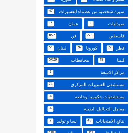
سيرة شخصية من عظماء العسيرات
47
صيدليات
عمان
17
1
فلسطين
فن
852
275
قطر
كورونا
لبنان
51
26
27
ليبيا
محافظات
5029
19
مراكز الاشعة
2
مستشفى العسيرات المركزى
74
مستشفيات حكومية وخاصة
4
معامل التحاليل الطبية
4
نتائج الامتحانات
نسا و توليد
2
45