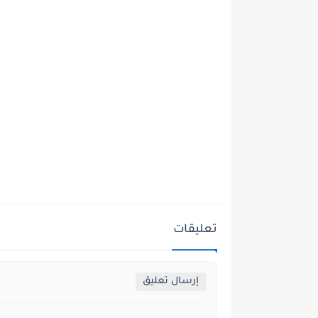
الحربية الأمريكية بتقع زي الرز،
تزوير الجن
وواضح إن النهارده هيكون يوم
مختلف تمامًا، وهيكون أول يوم
نشوف فيه انكسار للغطرسة
الأمريكية المبالغ فيها!
اخبار عالمية وعربية
اخبار عال
منذ بضع لحظات
منذ بضع ل
"سـاعـة ونـصـف مـن الـغـدر".. مـن
الدرونز بد
أمـر بـسـحـب الـحـراسات قـبـل
قفلت، ولغة
تـصـفـيـة سـيـف الـإسـلـام
دلوقت.. ه
بـدقـائق؟.. تـفـاصـيـل مـرعـبـة
في أديس أب
تـكـشـفـهـا لـجـنـة الـتـحـقـيـق فـي