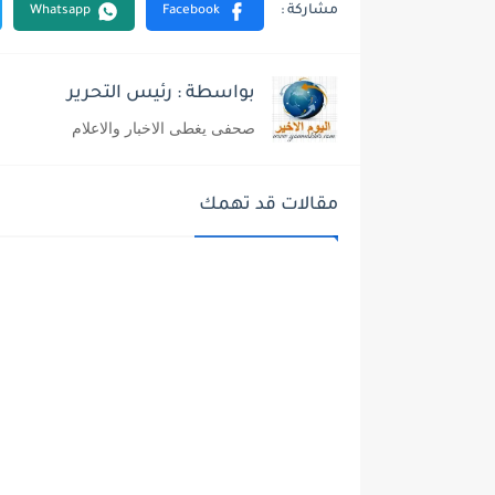
بواسطة : رئيس التحرير
صحفى يغطى الاخبار والاعلام
مقالات قد تهمك
اخبار عالمية وعربية
اخبار عال
منذ بضع لحظات
منذ بضع ل
الحرس الثوري قصف مكتب
«نوره» أص
نتنياهو من شوية، والمقاتلات
تكشف واقع