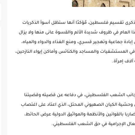
وم، ذكرى تقسيم فلسطين، مُؤكدًا أنها ستظل أسوأ الذكريات
هذا العام في ظروف شديدة الألم والقسوة عانى منها ولا يزال
الفلسطيني ولأكثر من ٥٠ يوما من إبادة جماعية وتهجير قسري، ومنع الغذاء والدواء والمياه،
في المستشفيات والمساجد والكنائس وأماكن إيواء النازحين،
لاف إمرأة.
ى جانب الشعب الفلسطيني، في دفاعه عن قضيته وقضيتنا
 وحشية الكيان الصهيوني المحتل، الذي اعتاد على اغتصاب
ربا بالقوانين والأنظمة والمواثيق الدولية عرض الحائط،
عال الإجرامية في حق الشعب الفلسطيني.