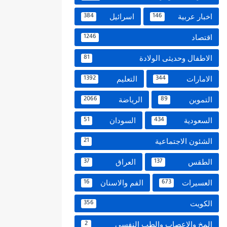
اخبار عربية
اسرائيل
384
146
اقتصاد
1246
الاطفال وحديثى الولادة
81
الامارات
التعليم
1392
344
التموين
الرياضة
2066
89
السعودية
السودان
51
434
الشئون الاجتماعية
21
الطقس
العراق
37
137
العسيرات
الفم والاسنان
16
673
الكويت
356
المخ والاعصاب والطب النفسي
2