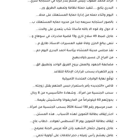
الرائد محمد صفوت رئيس قسم بندر جرجا في استجابة سري...
البدري يتابع.....تنفيذ حملة نظافة وتمهيد الطريق ور...
اليوم واثناء حمله من إدارة حماية المستهلك على محلا...
بالصور استجابه سريعه جدا من مديره حمايه المستهلك ب...
لا حول ولا قوه الا بالله مأساة شاب يتعدى على والدت...
عاجل ضبط 49 سلاح ناري و13 قضية مخدرات في سوهاج و...
ننعى ببالغ الحزن وفاة فقيد العسيرات الاستاذ طارق م...
نفذ مجلس مدينة المنشاه برئاسة احمد البدرى اليوم حم...
من افراح ال عسير باولادبهيج
مضاعفة الجهود والعمل بروح الفريق الواحد وتطبيق الق...
وزير الكهرباء يسحب قرارات الإحالة للتقاعد
توقّع نهاية الولايات المتحدة الأميركية
قاضي «التجديد» يأمر باستمرار حبس المتهم بقتل زوجته...
سحب الجنسية من امرأة.. وشهادة «التأسيس» من 8 رجال
بحوزتهم 60 كيلوغراماً من الماريغوانا والحشيش بقيمة...
صدر مرسوم رقم 130 لسنة 2024 بسحب الجنسية من امرأة...
احذر إيقاف بطاقة التموين لهذه الأسباب.. هذه المستن...
إيقاف بطاقة التموين يوم 31 أغسطس لهولاء.. خطاب عاج...
عاجل وصول جثمان الشهيد بإذن الله عريس الجنة عمرمح...
عامل يهشم رأس زميله بـ حجر لخلافات على أولوية تحمي...