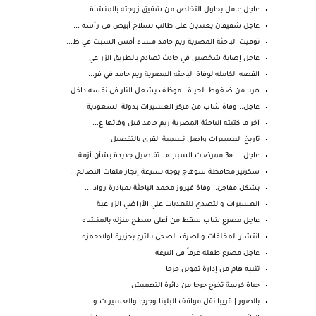
عاجل عامل يحاول التخلص من شقيق زوجته بالمنشأة
عاجل شقيقان يعتديان على طالب بسلاح أبيض في رأسه ...
توفيت الباحثة المصرية ريم حامد مساء أمس السبت في ظ...
عاجل إصابة شخصين في حادث تصادم بالطريق الزراعي
القصه الكامله لوفاة الباحثه المصرية ريم حامد في فر...
هربا من ضغوط الحياة.. موظف يشعل النار في نفسه داخل...
عاجل.. وفاة شاب من مركز العسيرات بدولة السعودية
آخر ما كتبته الباحثة المصرية ريم حامد قبل وفاتها ع...
تاريخ العسيرات واصل تسمية القرى بالتفصيل
عاجل ....«3 ممرضات السبب».. تفاصيل جديدة بشأن أزمة...
سكرتير محافظة سوهاج يوجه بسرعة إنجاز ملفات التصالح...
بشكل مفاجئ.. وفاة فيروز محمد الباحثة بمبادرة رواد ...
العسيرات والتصدي للتعديات علي الأراضي الزراعية
عاجل مصرع شاب سقط من أعلى سطح منزله بالمنشاه
انتشار المخلفات والصرف الصحى بالترع بجزيرة اولادحمزه
عاجل مصرع طفله غرقاً في الترعه
تنبيه هام من إدارة تموين جرجا
حياة كريمة تخرج جرجا من دائرة التهميش
بالصور | قريبا نقل مواقف البلينا وجرجا والعسيرات و...