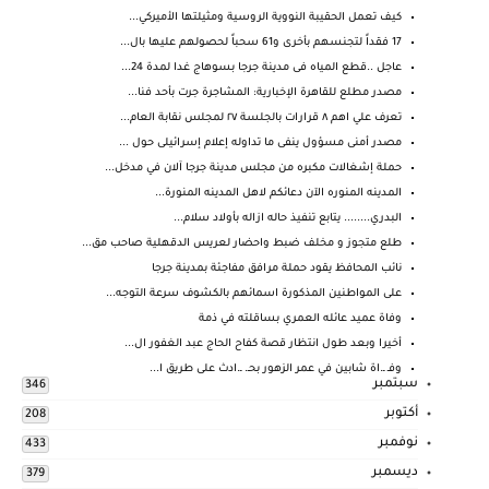
كيف تعمل الحقيبة النووية الروسية ومثيلتها الأميركي...
17 فقداً لتجنسهم بأخرى و61 سحباً لحصولهم عليها بال...
عاجل ..قطع المياه فى مدينة جرجا بسوهاج غدا لمدة 24...
مصدر مطلع للقاهرة الإخبارية: المشاجرة جرت بأحد فنا...
تعرف علي اهم ٨ قرارات بالجلسة ٢٧ لمجلس نقابة العام...
مصدر أمنى مسؤول ينفى ما تداوله إعلام إسرائيلى حول ...
حملة إشغالات مكبره من مجلس مدينة جرجا آلان في مدخل...
المدينه المنوره الآن دعائكم لاهل المدينه المنورة...
البدري........ يتابع تنفيذ حاله ازاله بأولاد سلام...
طلع متجوز و مخلف ضبط واحضار لعريس الدقهلية صاحب مق...
نائب المحافظ يقود حملة مرافق مفاجئة بمدينة جرجا
على المواطنين المذكورة اسمائهم بالكشوف سرعة التوجه...
وفاة عميد عائله العمري بساقلته في ذمة
أخيرا وبعد طول انتظار قصة كفاح الحاج عبد الغفور ال...
وفـ ـ.اة شابين في عمر الزهور بحـ. ـ.ادث على طريق ا...
سبتمبر
346
أكتوبر
208
نوفمبر
433
ديسمبر
379