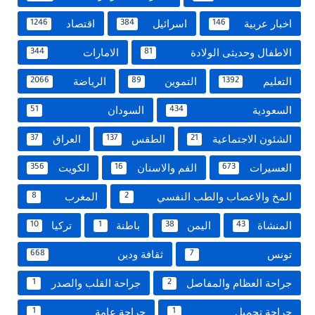
اخبار عربية
اسرائيل
اقتصاد
1246
384
146
الاطفال وحديثى الولادة
الامارات
344
81
التعليم
التموين
الرياضة
2066
89
1392
السعودية
السودان
51
434
الشئون الاجتماعية
الطقس
العراق
37
137
21
العسيرات
الفم والاسنان
الكويت
356
16
673
المخ والاعصاب والطب النفسي
المغرب
8
2
المنشاة
اليمن
باطنة
تركيا
10
1
38
43
تونس
ثقافة ودين
668
7
جراحة العظام والمفاصل
جراحة القلب والصدر
1
2
جراحة تجميل
جراحة عامة
1
1