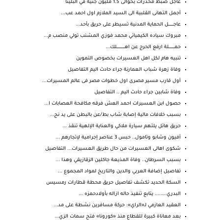
عاجل ضبط مخدرات بحوالى 1.5 مليون جنيه في البلينا
أجمل التهانى القلبية الى السيد الملازم اول احمد عب...
عاجــــــــــل الحماية المدنية تسيطر على حريق بأحد...
مبروك سياده الكيميائي محمد فوزي المشنب تولي منصب م...
حمـــــــــــلة ارفع الحرج عن اهــــــــــــــــلك...
تنبيه هام لكل اهل العسيرات بخصوص التموين
وفاة زهرة شباب العمارنة جراء حادث اليم التفاصيل
أول قارب مسير مصرى اول خطوات مصر فى عالم المسيرات...
وفاة شابين جراء حادث اليم .. التفاصيل
حصول ابن العسيرات احمد العش فرقه مكافحة العصابات ا...
بسبب خلافات مالية إصابة شاب بط/عن بالبطن على يد نج...
حريق هائل يلتهم سيارة ملاكي والعناية الإلهية تنقذ ...
أفيون وشابو وتامول.. حبس 3 عناصر إجرامية لإتجارهم ...
شكوى اهالى العسيرات من حال طريق العسيرات... التفاصيل
بسبب السرطان.. وفاة المذيعة جاكلين الزقازيقي وهذا ...
تفاصيل إضافة العربي والدين والتاريخ لمواد المجموع ...
السكة الحديد تكشف تفاصيل حريق محطة قطارات رمسيس
البدري........ يتابع تنفيذ حاله ازاله بأولادحمزه ...
العقيد العازمي لـ«الراي»: حركة مسافرين نشطة على مد...
بعد معاناة كبيرة للقطاع منذ «كورونا» فتح سمات الزي...