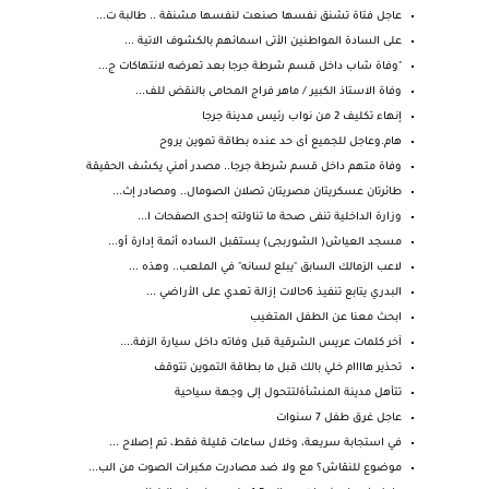
عاجل فتاة تشنق نفسها صنعت لنفسها مشنقة .. طالبة ت...
على السادة المواطنين الأتى اسمائهم بالكشوف الاتية ...
"وفاة شاب داخل قسم شرطة جرجا بعد تعرضه لانتهاكات ج...
وفاة الاستاذ الكبير / ماهر فراج المحامى بالنقض للف...
إنهاء تكليف 2 من نواب رئيس مدينة جرجا
هام.وعاجل للجميع أى حد عنده بطاقة تموين يروح
وفاة متهم داخل قسم شرطة جرجا.. مصدر أمني يكشف الحقيقة
طائرتان عسكريتان مصريتان تصلان الصومال.. ومصادر إث...
وزارة الداخلية تنفى صحة ما تناولته إحدى الصفحات ا...
مسجد العياش( الشوربجى) يستقبل الساده أئمة إدارة أو...
لاعب الزمالك السابق "يبلع لسانه" في الملعب.. وهذه ...
البدري يتابع تنفيذ 6حالات إزالة تعدي على الأراضي ...
ابحث معنا عن الطفل المتغيب
آخر كلمات عريس الشرقية قبل وفاته داخل سيارة الزفة....
تحذير هاااام خلي بالك قبل ما بطاقة التموين تتوقف
تتأهل مدينة المنشأةلتتحول إلى وجهة سياحية
عاجل غرق طفل 7 سنوات
في استجابة سريعة، وخلال ساعات قليلة فقط، تم إصلاح ...
موضوع للنقاش؟ مع ولا ضد مصادرت مكبرات الصوت من الب...