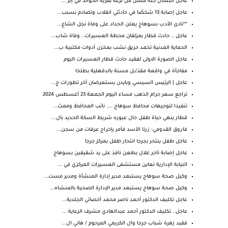
عاجل انتشال جثة مسن من ترعة بقرية الخوالد في إثر ...
عاجل إصابة 13 شخصًا في حادثتي انقلاب وتصادم بسبب...
**نادى الأدب بسوهاج يعلن الحداد على وفاة نجل الشاع...
عاجل .. حادث قطار بمزلقان محطة العسيرات.. وفاة شاب...
الحماية المدنية تخمد حريق نشب بمخزن أدوات مكتبية ب...
عاجل الصورة الاولى لفقيد حادث قطار العسيرات اليوم
مفاجأة في واقعة مقتــ/ــل مسنة بالدقهلية بطلخا
عاجل | الرئيس السيسي وبايدن يستعرضان آخر تطورات ج...
تراجع سعر جرام الذهب مساء اليوم الجمعة 23 أغسطس 2024
تنفيذا لتوجيهات محافظ سوهاج .... نائب المحافظ وممث...
قطار ينهي حياة طفل حال عبوره شريط السكة الحديد بال...
فاروق القدومي: زرنا الأسد فأمر بإخراج عرفات من سجن...
عاجل طفل ينتحر بجرجا انتحار طفل بمركز جرجا
عاجل إصابة تاجر غلال بطعن نافذ على يد شقيقين بسوهاج
النيابة الإدارية تعاين مستشفى العسيرات المركزي في ...
وكيل صحة سوهاج يستبعد مدير إدارة المنشأة ومدير مست...
وكيل صحة سوهاج يستبعد مدير الإدارة الصحية بالمنشاه...
عاجل تكليف الدكتور أحمد ناصر محمد أخصائي الجلدية...
عاجل.. تكليف الدكتور أحمد عبدالهادي مشرف الرعاية ...
فقيد زهرة شباب جرجا وال الكريمي المرحوم / هاني ال...