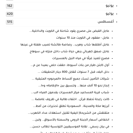
يونيو
162
يوليو
420
أغسطس
515
عاجل القبض على مصري يقود شاحنة في الكويت والداخلية...
عاجل - مفقود في الكويت منذ 10 سنوات
عاجل أطلقها شاب وهرب.. رصاصة طائشة تصيب طفلة في عينها
عاجل صعق كهربائي ينهي حياة شاب داخل منزله في سوهاج
مصرع تلميذ غرقًا في مياه النيل بالعسيرات
أول كابتن طيار من بنات أسيوط: حققت حلمي بعيدا عن م...
دخل البلاد قبل 7 سنوات مُقابل 800 دينار التحقيقات ...
شركات التأمين تسدّد جميع أقساط «المرحوم» المتبقية ...
إنجاز نحو 10 آلاف منها... وتنسيق بين «الإقامة» و«ا...
شباب قرية المساعيد مركز العسيرات يقدمون المياه الب...
كانت رايحة تحفظ قرآن.. اختفاء طالبة في ظروف غامضة ...
أبرزها مكة والمدينة.. السعودية تطلق تحذيرات من أمط...
متقلقش من الشريحة| كيفية تقليل استهلاك عداد الكهرب...
انخفاض أسعار الجبنة الرومي والسمنة بالأسواق.. ولبن...
في بيان رسمي.. نقابة الموسيقيين التونسية تطالب حسن...