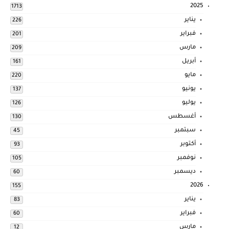
2025
1713
يناير
226
فبراير
201
مارس
209
أبريل
161
مايو
220
يونيو
137
يوليو
126
أغسطس
130
سبتمبر
45
أكتوبر
93
نوفمبر
105
ديسمبر
60
2026
155
يناير
83
فبراير
60
مارس
12