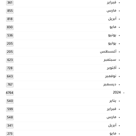
فبراير
361
مارس
855
أبريل
818
مايو
830
يونيو
536
يوليو
205
أغسطس
205
سبتمبر
623
أكتوبر
728
نوفمبر
643
ديسمبر
767
2024
4764
يناير
540
فبراير
599
مارس
548
أبريل
341
مايو
273