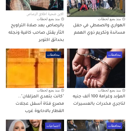
منذ بضع لحظات
منذ بضع لحظات
الهواري والصمطي في حفل
بالرصاص بعد صلاة التراويح
مساندة وتكريم ذوي الهمم
الثأر يقتل صاحب كافية ونجله
بحدائق اكتوبر
محافظات
محافظات
منذ بضع لحظات
منذ بضع لحظات
المؤبد وغرامة 100 ألف جنيه
"كانت بتعدي المزلقان"..
لتاجري مخدرات بالعسيرات
مصرع فتاة أسفل عجلات
القطار بالاحايوة غرب
محافظات
اجتماعيات