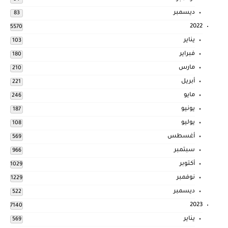
ديسمبر
83
2022
5570
يناير
103
فبراير
180
مارس
210
أبريل
221
مايو
246
يونيو
187
يوليو
108
أغسطس
569
سبتمبر
966
أكتوبر
1029
نوفمبر
1229
ديسمبر
522
2023
7140
يناير
569