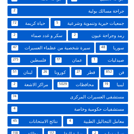
جراحة مسالك بولية
2
جمعيات خيرية وتنموية وشرعية
حياة كريمة
72
5
رمد وجراحة عيون
سكر و غدد صماء
2
2
سوريا
سيرة شخصية من عظماء العسيرات
47
48
صيدليات
عمان
فلسطين
275
17
1
فن
قطر
كورونا
لبنان
51
26
27
852
ليبيا
محافظات
مراكز الاشعة
2
5029
19
مستشفى العسيرات المركزى
74
مستشفيات حكومية وخاصة
4
معامل التحاليل الطبية
نتائج الامتحانات
45
4
نسا و توليد
وزارة النقل
وظائف
118
117
2