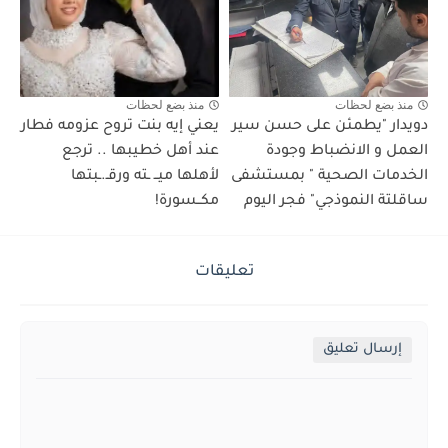
منذ بضع لحظات
منذ بضع لحظات
دويدار "يطمئن على حسن سير
يعني إيه بنت تروح عزومه فطار
العمل و الانضباط وجودة
عند أهل خطيبها .. ترجع
الخدمات الصحية " بمستشفى
لأهلها ميــ ـته ورقـ.ـبتها
ساقلتة النموذجي" فجر اليوم
مكــسورة!
تعليقات
إرسال تعليق