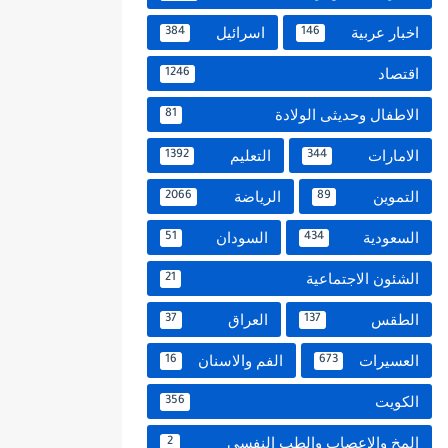
اخبار عربية
اسرائيل
384
146
اقتصاد
1246
الاطفال وحديثى الولادة
81
الامارات
التعليم
1392
344
التموين
الرياضة
2066
89
السعودية
السودان
51
434
الشئون الاجتماعية
21
الطقس
العراق
37
137
العسيرات
الفم والاسنان
16
673
الكويت
356
المخ والاعصاب والطب النفسي
2