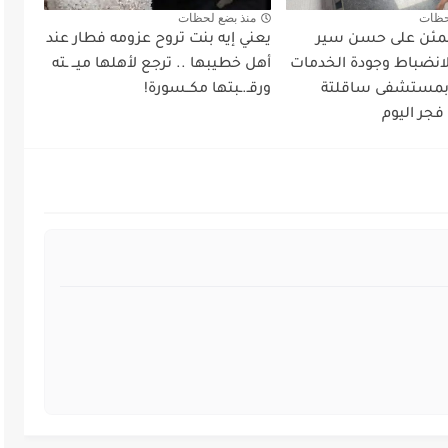
حظات
منذ بضع لحظات
طمئن على حسن سير
يعني إيه بنت تروح عزومه فطار عند
لانضباط وجودة الخدمات
أهل خطيبها .. ترجع لأهلها ميــ ـته
 بمستشفى ساقلتة
ورقـ.ـبتها مكــسورة!
فجر اليوم