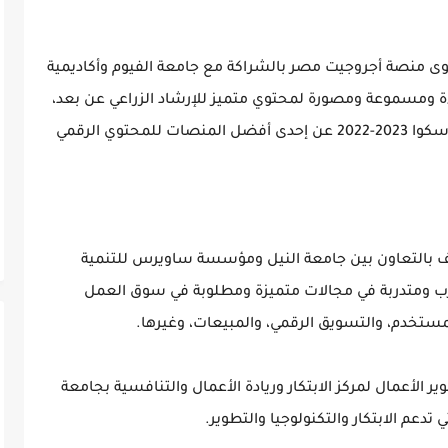
توى منصة أجروجيت مصر بالشراكة مع جامعة الفيوم وأكاديمية
ة ومسموعة ومصورة لمحتوي متميز للإرشاد الزراعي عن بعد،
مما جعلها من ضمن الفائزين بجائزة منظمة الاسكوا 2023-2022 عن إحدى أفضل المنصات للمحتوي الرقمي
يف بالتعاون بين جامعة النيل ومؤسسة ساويرس للتنمية
م بتأهيل وتوظيف ما يزيد عن 300 متدرب ومتدربة في مجالات متميزة ومطلوبة في سوق العمل
مستخدم، والتسويق الرقمي، والمبيعات، وغيرها.
الأعمال لمركز الابتكار وريادة الأعمال والتنافسية بجامعة
عم الابتكار والتكنولوجيا والتطوير.