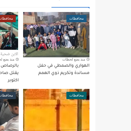
محافظات
محافظات
منذ بضع لحظات
منذ بضع ل
الهواري والصمطي في حفل
بالرصاص بع
مساندة وتكريم ذوي الهمم
يقتل صاحب
اكتوبر
محافظات
محافظات