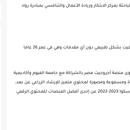
حثة بمركز الابتكار وريادة الأعمال والتنافسي بمبادرة رواد
وقال أحد أفراد أسرة فيروز لـ القاهرة 24، إنها توفيت بشكل طبيعي دون أي مقدمات وهي في عمر 26 عاما
توى منصة أجروجيت مصر بالشراكة مع جامعة الفيوم وأكاديمية
ة ومسموعة ومصورة لمحتوي متميز للإرشاد الزراعي عن بعد،
مما جعلها من ضمن الفائزين بجائزة منظمة الاسكوا 2023-2022 عن إحدى أفضل المنصات للمحتوي الرقمي