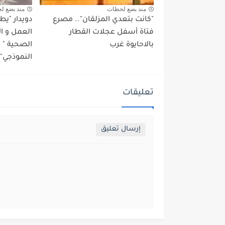
منذ بضع لحظات
منذ بضع ل
"كانت بتعدي المزلقان".. مصرع
دويدار "ي
فتاة أسفل عجلات القطار
العمل و ا
بالاحايوة غرب
الصحية "
النموذجي" 
تعليقات
إرسال تعليق