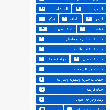
المغرب
المنشاة
43
8
اليمن
باطنة
تركيا
10
1
38
تونس
ثقافة ودين
668
7
جراحة العظام والمفاصل
2
جراحة القلب والصدر
1
جراحة تجميل
جراحة عامة
1
1
جراحة مسالك بولية
2
جمعيات خيرية وتنموية وشرعية
5
حياة كريمة
72
رمد وجراحة عيون
2
سكر و غدد صماء
سوريا
48
2