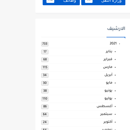
وزارة النقل
وظائف
118
117
الارشيف
2021
733
يناير
17
فبراير
68
مارس
115
أبريل
34
مايو
30
يونيو
38
يوليو
110
أغسطس
86
سبتمبر
64
أكتوبر
24