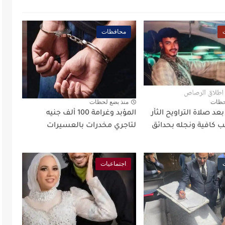
محافظات
حظات
منذ بضع لحظات
د صلاة التراويح الثأر
المؤبد وغرامة 100 ألف جنيه
 كافية ونجله بحدائق
لتاجري مخدرات بالعسيرات
اجتماعيات