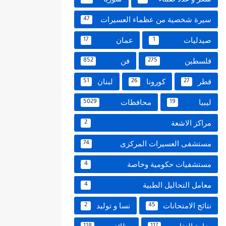
سيرة شخصية من عظماء العسيرات
47
صيدليات
عمان
17
1
فلسطين
فن
852
275
قطر
كورونا
لبنان
51
26
27
ليبيا
محافظات
5029
19
مراكز الاشعة
2
مستشفى العسيرات المركزى
74
مستشفيات حكومية وخاصة
4
معامل التحاليل الطبية
4
نتائج الامتحانات
نسا و توليد
2
45