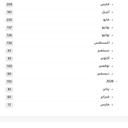
مارس
209
أبريل
161
مايو
220
يونيو
137
يوليو
126
أغسطس
130
سبتمبر
45
أكتوبر
93
نوفمبر
105
ديسمبر
60
2026
155
يناير
83
فبراير
60
مارس
12