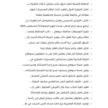
الحماية المدنية تخمد حريق نشب بمخزن أدوات مكتبية ب...
عاجل الصورة الاولى لفقيد حادث قطار العسيرات اليوم
مفاجأة في واقعة مقتــ/ــل مسنة بالدقهلية بطلخا
عاجل | الرئيس السيسي وبايدن يستعرضان آخر تطورات ج...
تراجع سعر جرام الذهب مساء اليوم الجمعة 23 أغسطس 2024
تنفيذا لتوجيهات محافظ سوهاج .... نائب المحافظ وممث...
قطار ينهي حياة طفل حال عبوره شريط السكة الحديد بال...
فاروق القدومي: زرنا الأسد فأمر بإخراج عرفات من سجن...
عاجل طفل ينتحر بجرجا انتحار طفل بمركز جرجا
عاجل إصابة تاجر غلال بطعن نافذ على يد شقيقين بسوهاج
النيابة الإدارية تعاين مستشفى العسيرات المركزي في ...
وكيل صحة سوهاج يستبعد مدير إدارة المنشأة ومدير مست...
وكيل صحة سوهاج يستبعد مدير الإدارة الصحية بالمنشاه...
عاجل تكليف الدكتور أحمد ناصر محمد أخصائي الجلدية...
عاجل.. تكليف الدكتور أحمد عبدالهادي مشرف الرعاية ...
فقيد زهرة شباب جرجا وال الكريمي المرحوم / هاني ال...
عاجل عامل يحاول التخلص من شقيق زوجته بالمنشأة
عاجل شقيقان يعتديان على طالب بسلاح أبيض في رأسه ...
توفيت الباحثة المصرية ريم حامد مساء أمس السبت في ظ...