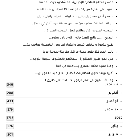
مصدر مطلع للقاهرة الإخبارية: المشاجرة جرت بأحد فنا...
تعرف علي اهم ٨ قرارات بالجلسة ٢٧ لمجلس نقابة العام...
مصدر أمنى مسؤول ينفى ما تداوله إعلام إسرائيلى حول ...
حملة إشغالات مكبره من مجلس مدينة جرجا آلان في مدخل...
المدينه المنوره الآن دعائكم لاهل المدينه المنورة...
البدري........ يتابع تنفيذ حاله ازاله بأولاد سلام...
طلع متجوز و مخلف ضبط واحضار لعريس الدقهلية صاحب مق...
نائب المحافظ يقود حملة مرافق مفاجئة بمدينة جرجا
على المواطنين المذكورة اسمائهم بالكشوف سرعة التوجه...
وفاة عميد عائله العمري بساقلته في ذمة
أخيرا وبعد طول انتظار قصة كفاح الحاج عبد الغفور ال...
وفـ ـ.اة شابين في عمر الزهور بحـ. ـ.ادث على طريق ا...
سبتمبر
346
أكتوبر
208
نوفمبر
433
ديسمبر
379
2025
1713
يناير
226
فبراير
201