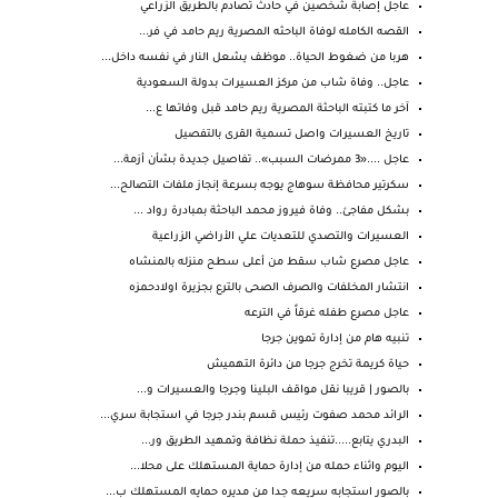
عاجل إصابة شخصين في حادث تصادم بالطريق الزراعي
القصه الكامله لوفاة الباحثه المصرية ريم حامد في فر...
هربا من ضغوط الحياة.. موظف يشعل النار في نفسه داخل...
عاجل.. وفاة شاب من مركز العسيرات بدولة السعودية
آخر ما كتبته الباحثة المصرية ريم حامد قبل وفاتها ع...
تاريخ العسيرات واصل تسمية القرى بالتفصيل
عاجل ....«3 ممرضات السبب».. تفاصيل جديدة بشأن أزمة...
سكرتير محافظة سوهاج يوجه بسرعة إنجاز ملفات التصالح...
بشكل مفاجئ.. وفاة فيروز محمد الباحثة بمبادرة رواد ...
العسيرات والتصدي للتعديات علي الأراضي الزراعية
عاجل مصرع شاب سقط من أعلى سطح منزله بالمنشاه
انتشار المخلفات والصرف الصحى بالترع بجزيرة اولادحمزه
عاجل مصرع طفله غرقاً في الترعه
تنبيه هام من إدارة تموين جرجا
حياة كريمة تخرج جرجا من دائرة التهميش
بالصور | قريبا نقل مواقف البلينا وجرجا والعسيرات و...
الرائد محمد صفوت رئيس قسم بندر جرجا في استجابة سري...
البدري يتابع.....تنفيذ حملة نظافة وتمهيد الطريق ور...
اليوم واثناء حمله من إدارة حماية المستهلك على محلا...
بالصور استجابه سريعه جدا من مديره حمايه المستهلك ب...