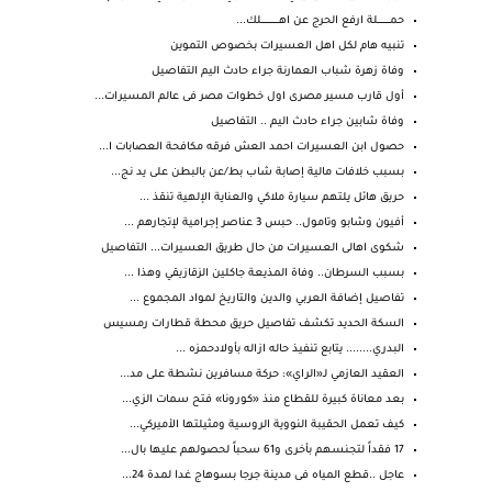
حمـــــــــــلة ارفع الحرج عن اهــــــــــــــــلك...
تنبيه هام لكل اهل العسيرات بخصوص التموين
وفاة زهرة شباب العمارنة جراء حادث اليم التفاصيل
أول قارب مسير مصرى اول خطوات مصر فى عالم المسيرات...
وفاة شابين جراء حادث اليم .. التفاصيل
حصول ابن العسيرات احمد العش فرقه مكافحة العصابات ا...
بسبب خلافات مالية إصابة شاب بط/عن بالبطن على يد نج...
حريق هائل يلتهم سيارة ملاكي والعناية الإلهية تنقذ ...
أفيون وشابو وتامول.. حبس 3 عناصر إجرامية لإتجارهم ...
شكوى اهالى العسيرات من حال طريق العسيرات... التفاصيل
بسبب السرطان.. وفاة المذيعة جاكلين الزقازيقي وهذا ...
تفاصيل إضافة العربي والدين والتاريخ لمواد المجموع ...
السكة الحديد تكشف تفاصيل حريق محطة قطارات رمسيس
البدري........ يتابع تنفيذ حاله ازاله بأولادحمزه ...
العقيد العازمي لـ«الراي»: حركة مسافرين نشطة على مد...
بعد معاناة كبيرة للقطاع منذ «كورونا» فتح سمات الزي...
كيف تعمل الحقيبة النووية الروسية ومثيلتها الأميركي...
17 فقداً لتجنسهم بأخرى و61 سحباً لحصولهم عليها بال...
عاجل ..قطع المياه فى مدينة جرجا بسوهاج غدا لمدة 24...