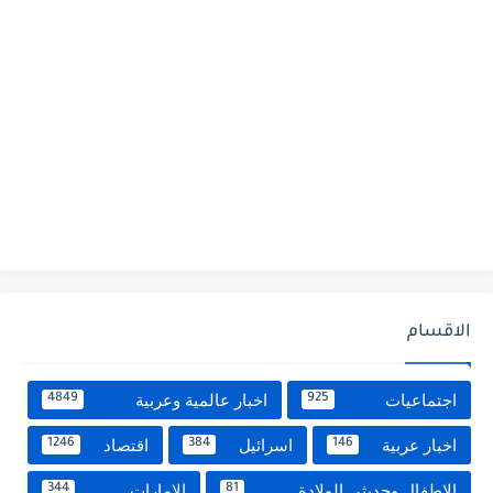
الاقسام
اجتماعيات
اخبار عالمية وعربية
4849
925
اخبار عربية
اسرائيل
اقتصاد
1246
384
146
الاطفال وحديثى الولادة
الامارات
344
81