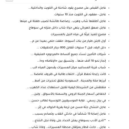
عاجل القبض على مصري يقود شاحنة في الكويت والداخلية...
عاجل - مفقود في الكويت منذ 10 سنوات
عاجل أطلقها شاب وهرب.. رصاصة طائشة تصيب طفلة في عينها
عاجل صعق كهربائي ينهي حياة شاب داخل منزله في سوهاج
مصرع تلميذ غرقًا في مياه النيل بالعسيرات
أول كابتن طيار من بنات أسيوط: حققت حلمي بعيدا عن م...
دخل البلاد قبل 7 سنوات مُقابل 800 دينار التحقيقات ...
شركات التأمين تسدّد جميع أقساط «المرحوم» المتبقية ...
إنجاز نحو 10 آلاف منها... وتنسيق بين «الإقامة» و«ا...
شباب قرية المساعيد مركز العسيرات يقدمون المياه الب...
كانت رايحة تحفظ قرآن.. اختفاء طالبة في ظروف غامضة ...
أبرزها مكة والمدينة.. السعودية تطلق تحذيرات من أمط...
متقلقش من الشريحة| كيفية تقليل استهلاك عداد الكهرب...
انخفاض أسعار الجبنة الرومي والسمنة بالأسواق.. ولبن...
في بيان رسمي.. نقابة الموسيقيين التونسية تطالب حسن...
عاجل انتشال جثة مسن من ترعة بقرية الخوالد في إثر ...
عاجل إصابة 13 شخصًا في حادثتي انقلاب وتصادم بسبب...
**نادى الأدب بسوهاج يعلن الحداد على وفاة نجل الشاع...
عاجل .. حادث قطار بمزلقان محطة العسيرات.. وفاة شاب...