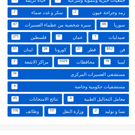
جمعيات خيرية وتنموية وشرعية
حياة كريمة
رمد وجراحة عيون
سكر و غدد صماء
2
2
سوريا
سيرة شخصية من عظماء العسيرات
47
48
صيدليات
عمان
فلسطين
275
17
1
فن
قطر
كورونا
لبنان
51
26
27
852
ليبيا
محافظات
مراكز الاشعة
2
5029
19
مستشفى العسيرات المركزى
74
مستشفيات حكومية وخاصة
4
معامل التحاليل الطبية
نتائج الامتحانات
45
4
نسا و توليد
وزارة النقل
وظائف
118
117
2