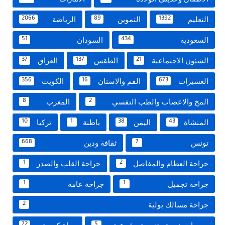
التعليم
التموين
الرياضة
2066
89
1392
السعودية
السودان
51
434
الشئون الاجتماعية
الطقس
العراق
37
137
21
العسيرات
الفم والاسنان
الكويت
356
16
673
المخ والاعصاب والطب النفسي
المغرب
8
2
المنشاة
اليمن
باطنة
تركيا
10
1
38
43
تونس
ثقافة ودين
668
7
جراحة العظام والمفاصل
جراحة القلب والصدر
1
2
جراحة تجميل
جراحة عامة
1
1
جراحة مسالك بولية
2
72
5