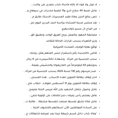
لا حول ولا قوه الا بالله مأساة شاب يتعدى على والدت...
عاجل ضبط 49 سلاح ناري و13 قضية مخدرات في سوهاج و...
ننعى ببالغ الحزن وفاة فقيد العسيرات الاستاذ طارق م...
نفذ مجلس مدينة المنشاه برئاسة احمد البدرى اليوم حم...
من افراح ال عسير باولادبهيج
مضاعفة الجهود والعمل بروح الفريق الواحد وتطبيق الق...
وزير الكهرباء يسحب قرارات الإحالة للتقاعد
توقّع نهاية الولايات المتحدة الأميركية
قاضي «التجديد» يأمر باستمرار حبس المتهم بقتل زوجته...
سحب الجنسية من امرأة.. وشهادة «التأسيس» من 8 رجال
بحوزتهم 60 كيلوغراماً من الماريغوانا والحشيش بقيمة...
صدر مرسوم رقم 130 لسنة 2024 بسحب الجنسية من امرأة...
احذر إيقاف بطاقة التموين لهذه الأسباب.. هذه المستن...
إيقاف بطاقة التموين يوم 31 أغسطس لهولاء.. خطاب عاج...
عاجل وصول جثمان الشهيد بإذن الله عريس الجنة عمرمح...
عامل يهشم رأس زميله بـ حجر لخلافات على أولوية تحمي...
عاجل فتاة تشنق نفسها صنعت لنفسها مشنقة .. طالبة ت...
على السادة المواطنين الأتى اسمائهم بالكشوف الاتية ...
"وفاة شاب داخل قسم شرطة جرجا بعد تعرضه لانتهاكات ج...