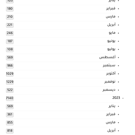
يناير
103
فبراير
180
مارس
210
أبريل
221
مايو
246
يونيو
187
يوليو
108
أغسطس
569
سبتمبر
966
أكتوبر
1029
نوفمبر
1229
ديسمبر
522
2023
7140
يناير
569
فبراير
361
مارس
855
أبريل
818