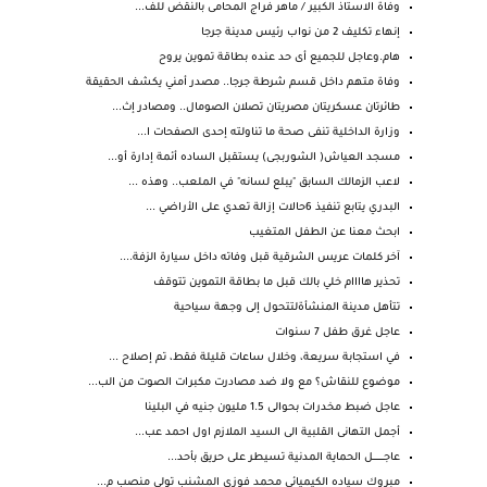
وفاة الاستاذ الكبير / ماهر فراج المحامى بالنقض للف...
إنهاء تكليف 2 من نواب رئيس مدينة جرجا
هام.وعاجل للجميع أى حد عنده بطاقة تموين يروح
وفاة متهم داخل قسم شرطة جرجا.. مصدر أمني يكشف الحقيقة
طائرتان عسكريتان مصريتان تصلان الصومال.. ومصادر إث...
وزارة الداخلية تنفى صحة ما تناولته إحدى الصفحات ا...
مسجد العياش( الشوربجى) يستقبل الساده أئمة إدارة أو...
لاعب الزمالك السابق "يبلع لسانه" في الملعب.. وهذه ...
البدري يتابع تنفيذ 6حالات إزالة تعدي على الأراضي ...
ابحث معنا عن الطفل المتغيب
آخر كلمات عريس الشرقية قبل وفاته داخل سيارة الزفة....
تحذير هاااام خلي بالك قبل ما بطاقة التموين تتوقف
تتأهل مدينة المنشأةلتتحول إلى وجهة سياحية
عاجل غرق طفل 7 سنوات
في استجابة سريعة، وخلال ساعات قليلة فقط، تم إصلاح ...
موضوع للنقاش؟ مع ولا ضد مصادرت مكبرات الصوت من الب...
عاجل ضبط مخدرات بحوالى 1.5 مليون جنيه في البلينا
أجمل التهانى القلبية الى السيد الملازم اول احمد عب...
عاجــــــــــل الحماية المدنية تسيطر على حريق بأحد...
مبروك سياده الكيميائي محمد فوزي المشنب تولي منصب م...