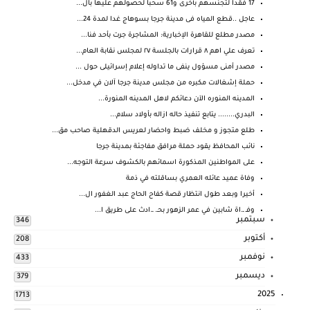
17 فقداً لتجنسهم بأخرى و61 سحباً لحصولهم عليها بال...
عاجل ..قطع المياه فى مدينة جرجا بسوهاج غدا لمدة 24...
مصدر مطلع للقاهرة الإخبارية: المشاجرة جرت بأحد فنا...
تعرف علي اهم ٨ قرارات بالجلسة ٢٧ لمجلس نقابة العام...
مصدر أمنى مسؤول ينفى ما تداوله إعلام إسرائيلى حول ...
حملة إشغالات مكبره من مجلس مدينة جرجا آلان في مدخل...
المدينه المنوره الآن دعائكم لاهل المدينه المنورة...
البدري........ يتابع تنفيذ حاله ازاله بأولاد سلام...
طلع متجوز و مخلف ضبط واحضار لعريس الدقهلية صاحب مق...
نائب المحافظ يقود حملة مرافق مفاجئة بمدينة جرجا
على المواطنين المذكورة اسمائهم بالكشوف سرعة التوجه...
وفاة عميد عائله العمري بساقلته في ذمة
أخيرا وبعد طول انتظار قصة كفاح الحاج عبد الغفور ال...
وفـ ـ.اة شابين في عمر الزهور بحـ. ـ.ادث على طريق ا...
سبتمبر
346
أكتوبر
208
نوفمبر
433
ديسمبر
379
2025
1713