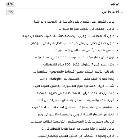
يوليو
420
أغسطس
515
عاجل القبض على مصري يقود شاحنة في الكويت والداخلية...
عاجل - مفقود في الكويت منذ 10 سنوات
عاجل أطلقها شاب وهرب.. رصاصة طائشة تصيب طفلة في عينها
عاجل صعق كهربائي ينهي حياة شاب داخل منزله في سوهاج
مصرع تلميذ غرقًا في مياه النيل بالعسيرات
أول كابتن طيار من بنات أسيوط: حققت حلمي بعيدا عن م...
دخل البلاد قبل 7 سنوات مُقابل 800 دينار التحقيقات ...
شركات التأمين تسدّد جميع أقساط «المرحوم» المتبقية ...
إنجاز نحو 10 آلاف منها... وتنسيق بين «الإقامة» و«ا...
شباب قرية المساعيد مركز العسيرات يقدمون المياه الب...
كانت رايحة تحفظ قرآن.. اختفاء طالبة في ظروف غامضة ...
أبرزها مكة والمدينة.. السعودية تطلق تحذيرات من أمط...
متقلقش من الشريحة| كيفية تقليل استهلاك عداد الكهرب...
انخفاض أسعار الجبنة الرومي والسمنة بالأسواق.. ولبن...
في بيان رسمي.. نقابة الموسيقيين التونسية تطالب حسن...
عاجل انتشال جثة مسن من ترعة بقرية الخوالد في إثر ...
عاجل إصابة 13 شخصًا في حادثتي انقلاب وتصادم بسبب...