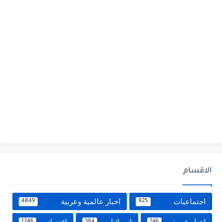
الاقسام
اجتماعيات
اخبار عالمية وعربية
4849
925
اخبار عربية
اسرائيل
اقتصاد
1246
384
146