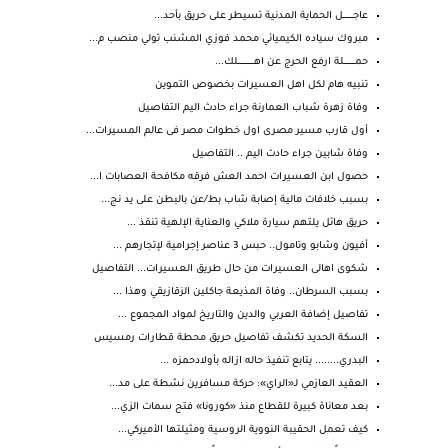
عاجــــــــــل الحماية المدنية تسيطر على حريق بأحد...
مبروك سياده الكيميائي محمد فوزي المشنب تولي منصب م...
حمـــــــــــلة ارفع الحرج عن اهــــــــــــــــلك...
تنبيه هام لكل اهل العسيرات بخصوص التموين
وفاة زهرة شباب العمارنة جراء حادث اليم التفاصيل
أول قارب مسير مصرى اول خطوات مصر فى عالم المسيرات...
وفاة شابين جراء حادث اليم .. التفاصيل
حصول ابن العسيرات احمد العش فرقه مكافحة العصابات ا...
بسبب خلافات مالية إصابة شاب بط/عن بالبطن على يد نج...
حريق هائل يلتهم سيارة ملاكي والعناية الإلهية تنقذ ...
أفيون وشابو وتامول.. حبس 3 عناصر إجرامية لإتجارهم ...
شكوى اهالى العسيرات من حال طريق العسيرات... التفاصيل
بسبب السرطان.. وفاة المذيعة جاكلين الزقازيقي وهذا ...
تفاصيل إضافة العربي والدين والتاريخ لمواد المجموع ...
السكة الحديد تكشف تفاصيل حريق محطة قطارات رمسيس
البدري........ يتابع تنفيذ حاله ازاله بأولادحمزه ...
العقيد العازمي لـ«الراي»: حركة مسافرين نشطة على مد...
بعد معاناة كبيرة للقطاع منذ «كورونا» فتح سمات الزي...
كيف تعمل الحقيبة النووية الروسية ومثيلتها الأميركي...