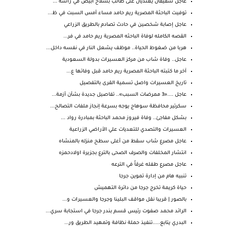
عاجل شقيقان يعتديان على طالب بسلاح أبيض في رأسه ...
توفيت الباحثة المصرية ريم حامد مساء أمس السبت في ظ...
عاجل إصابة شخصين في حادث تصادم بالطريق الزراعي
القصه الكامله لوفاة الباحثه المصرية ريم حامد في فر...
هربا من ضغوط الحياة.. موظف يشعل النار في نفسه داخل...
عاجل.. وفاة شاب من مركز العسيرات بدولة السعودية
آخر ما كتبته الباحثة المصرية ريم حامد قبل وفاتها ع...
تاريخ العسيرات واصل تسمية القرى بالتفصيل
عاجل ....«3 ممرضات السبب».. تفاصيل جديدة بشأن أزمة...
سكرتير محافظة سوهاج يوجه بسرعة إنجاز ملفات التصالح...
بشكل مفاجئ.. وفاة فيروز محمد الباحثة بمبادرة رواد ...
العسيرات والتصدي للتعديات علي الأراضي الزراعية
عاجل مصرع شاب سقط من أعلى سطح منزله بالمنشاه
انتشار المخلفات والصرف الصحى بالترع بجزيرة اولادحمزه
عاجل مصرع طفله غرقاً في الترعه
تنبيه هام من إدارة تموين جرجا
حياة كريمة تخرج جرجا من دائرة التهميش
بالصور | قريبا نقل مواقف البلينا وجرجا والعسيرات و...
الرائد محمد صفوت رئيس قسم بندر جرجا في استجابة سري...
البدري يتابع.....تنفيذ حملة نظافة وتمهيد الطريق ور...