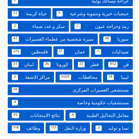
جراحة مسالك بولية
2
جمعيات خيرية وتنموية وشرعية
حياة كريمة
72
5
رمد وجراحة عيون
سكر و غدد صماء
2
2
سوريا
سيرة شخصية من عظماء العسيرات
47
48
صيدليات
عمان
فلسطين
275
17
1
فن
قطر
كورونا
لبنان
51
26
27
852
ليبيا
محافظات
مراكز الاشعة
2
5029
19
مستشفى العسيرات المركزى
74
مستشفيات حكومية وخاصة
4
معامل التحاليل الطبية
نتائج الامتحانات
45
4
نسا و توليد
وزارة النقل
وظائف
118
117
2