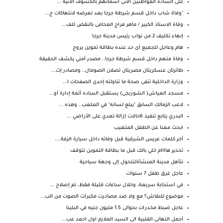
على السادة المواطنين الأتى اسمائهم بالكشوف الاتية ...
"وفاة شاب داخل قسم شرطة جرجا بعد تعرضه لانتهاكات ج...
وفاة الاستاذ الكبير / ماهر فراج المحامى بالنقض للف...
إنهاء تكليف 2 من نواب رئيس مدينة جرجا
هام.وعاجل للجميع أى حد عنده بطاقة تموين يروح
وفاة متهم داخل قسم شرطة جرجا.. مصدر أمني يكشف الحقيقة
طائرتان عسكريتان مصريتان تصلان الصومال.. ومصادر إث...
وزارة الداخلية تنفى صحة ما تناولته إحدى الصفحات ا...
مسجد العياش( الشوربجى) يستقبل الساده أئمة إدارة أو...
لاعب الزمالك السابق "يبلع لسانه" في الملعب.. وهذه ...
البدري يتابع تنفيذ 6حالات إزالة تعدي على الأراضي ...
ابحث معنا عن الطفل المتغيب
آخر كلمات عريس الشرقية قبل وفاته داخل سيارة الزفة....
تحذير هاااام خلي بالك قبل ما بطاقة التموين تتوقف
تتأهل مدينة المنشأةلتتحول إلى وجهة سياحية
عاجل غرق طفل 7 سنوات
في استجابة سريعة، وخلال ساعات قليلة فقط، تم إصلاح ...
موضوع للنقاش؟ مع ولا ضد مصادرت مكبرات الصوت من الب...
عاجل ضبط مخدرات بحوالى 1.5 مليون جنيه في البلينا
أجمل التهانى القلبية الى السيد الملازم اول احمد عب...