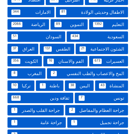
الاطفال وحديثى الولادة
الامارات
344
81
التعليم
التموين
الرياضة
2066
89
1392
السعودية
السودان
51
434
الشئون الاجتماعية
الطقس
العراق
37
137
21
العسيرات
الفم والاسنان
الكويت
356
16
673
المخ والاعصاب والطب النفسي
المغرب
8
2
المنشاة
اليمن
باطنة
تركيا
10
1
38
43
تونس
ثقافة ودين
668
7
جراحة العظام والمفاصل
جراحة القلب والصدر
1
2
جراحة تجميل
جراحة عامة
1
1