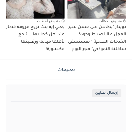
منذ بضع لحظات
منذ بضع لحظات
دويدار "يطمئن على حسن سير
يعني إيه بنت تروح عزومه فطار
العمل و الانضباط وجودة
عند أهل خطيبها .. ترجع
الخدمات الصحية " بمستشفى
لأهلها ميــ ـته ورقـ.ـبتها
ساقلتة النموذجي" فجر اليوم
مكــسورة!
تعليقات
إرسال تعليق