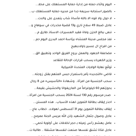
اليوم واثناء حمله من إدارة حماية المستهلك على محلا...
بالصور استجابه سريعه جدا من مديره حمايه المستهلك ب...
لا حول ولا قوه الا بالله مأساة شاب يتعدى على والدت...
عاجل ضبط 49 سلاح ناري و13 قضية مخدرات في سوهاج و...
ننعى ببالغ الحزن وفاة فقيد العسيرات الاستاذ طارق م...
نفذ مجلس مدينة المنشاه برئاسة احمد البدرى اليوم حم...
من افراح ال عسير باولادبهيج
مضاعفة الجهود والعمل بروح الفريق الواحد وتطبيق الق...
وزير الكهرباء يسحب قرارات الإحالة للتقاعد
توقّع نهاية الولايات المتحدة الأميركية
قاضي «التجديد» يأمر باستمرار حبس المتهم بقتل زوجته...
سحب الجنسية من امرأة.. وشهادة «التأسيس» من 8 رجال
بحوزتهم 60 كيلوغراماً من الماريغوانا والحشيش بقيمة...
صدر مرسوم رقم 130 لسنة 2024 بسحب الجنسية من امرأة...
احذر إيقاف بطاقة التموين لهذه الأسباب.. هذه المستن...
إيقاف بطاقة التموين يوم 31 أغسطس لهولاء.. خطاب عاج...
عاجل وصول جثمان الشهيد بإذن الله عريس الجنة عمرمح...
عامل يهشم رأس زميله بـ حجر لخلافات على أولوية تحمي...
عاجل فتاة تشنق نفسها صنعت لنفسها مشنقة .. طالبة ت...