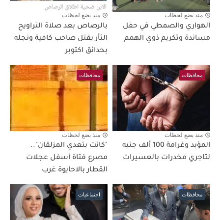
منذ بضع لحظات
منذ بضع لحظات
الهواري والصمطي في حفل
بالرصاص بعد صلاة التراويح
مساندة وتكريم ذوي الهمم
الثأر يقتل صاحب كافية ونجله
بحدائق اكتوبر
محافظات
محافظات
منذ بضع لحظات
منذ بضع لحظات
المؤبد وغرامة 100 ألف جنيه
"كانت بتعدي المزلقان"..
لتاجري مخدرات بالعسيرات
مصرع فتاة أسفل عجلات
القطار بالاحايوة غرب
محافظات
اجتماعيات