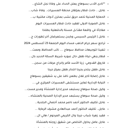
**نادى الأدب بسوهاج يعلن الحداد على وفاة نجل الشاع...
عاجل .. حادث قطار بمزلقان محطة العسيرات.. وفاة شاب...
الحماية المدنية تخمد حريق نشب بمخزن أدوات مكتبية ب...
عاجل الصورة الاولى لفقيد حادث قطار العسيرات اليوم
مفاجأة في واقعة مقتــ/ــل مسنة بالدقهلية بطلخا
عاجل | الرئيس السيسي وبايدن يستعرضان آخر تطورات ج...
تراجع سعر جرام الذهب مساء اليوم الجمعة 23 أغسطس 2024
تنفيذا لتوجيهات محافظ سوهاج .... نائب المحافظ وممث...
قطار ينهي حياة طفل حال عبوره شريط السكة الحديد بال...
فاروق القدومي: زرنا الأسد فأمر بإخراج عرفات من سجن...
عاجل طفل ينتحر بجرجا انتحار طفل بمركز جرجا
عاجل إصابة تاجر غلال بطعن نافذ على يد شقيقين بسوهاج
النيابة الإدارية تعاين مستشفى العسيرات المركزي في ...
وكيل صحة سوهاج يستبعد مدير إدارة المنشأة ومدير مست...
وكيل صحة سوهاج يستبعد مدير الإدارة الصحية بالمنشاه...
عاجل تكليف الدكتور أحمد ناصر محمد أخصائي الجلدية...
عاجل.. تكليف الدكتور أحمد عبدالهادي مشرف الرعاية ...
فقيد زهرة شباب جرجا وال الكريمي المرحوم / هاني ال...
عاجل عامل يحاول التخلص من شقيق زوجته بالمنشأة