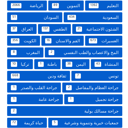
التعليم
التموين
الرياضة
2066
89
1392
السعودية
السودان
51
434
الشئون الاجتماعية
الطقس
العراق
37
137
21
العسيرات
الفم والاسنان
الكويت
356
16
673
المخ والاعصاب والطب النفسي
المغرب
8
2
المنشاة
اليمن
باطنة
تركيا
10
1
38
43
تونس
ثقافة ودين
668
7
جراحة العظام والمفاصل
جراحة القلب والصدر
1
2
جراحة تجميل
جراحة عامة
1
1
جراحة مسالك بولية
2
جمعيات خيرية وتنموية وشرعية
حياة كريمة
72
5