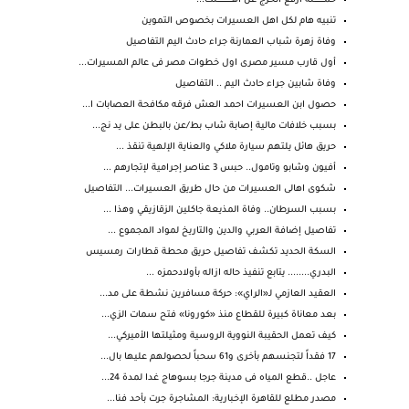
حمـــــــــــلة ارفع الحرج عن اهــــــــــــــــلك...
تنبيه هام لكل اهل العسيرات بخصوص التموين
وفاة زهرة شباب العمارنة جراء حادث اليم التفاصيل
أول قارب مسير مصرى اول خطوات مصر فى عالم المسيرات...
وفاة شابين جراء حادث اليم .. التفاصيل
حصول ابن العسيرات احمد العش فرقه مكافحة العصابات ا...
بسبب خلافات مالية إصابة شاب بط/عن بالبطن على يد نج...
حريق هائل يلتهم سيارة ملاكي والعناية الإلهية تنقذ ...
أفيون وشابو وتامول.. حبس 3 عناصر إجرامية لإتجارهم ...
شكوى اهالى العسيرات من حال طريق العسيرات... التفاصيل
بسبب السرطان.. وفاة المذيعة جاكلين الزقازيقي وهذا ...
تفاصيل إضافة العربي والدين والتاريخ لمواد المجموع ...
السكة الحديد تكشف تفاصيل حريق محطة قطارات رمسيس
البدري........ يتابع تنفيذ حاله ازاله بأولادحمزه ...
العقيد العازمي لـ«الراي»: حركة مسافرين نشطة على مد...
بعد معاناة كبيرة للقطاع منذ «كورونا» فتح سمات الزي...
كيف تعمل الحقيبة النووية الروسية ومثيلتها الأميركي...
17 فقداً لتجنسهم بأخرى و61 سحباً لحصولهم عليها بال...
عاجل ..قطع المياه فى مدينة جرجا بسوهاج غدا لمدة 24...
مصدر مطلع للقاهرة الإخبارية: المشاجرة جرت بأحد فنا...