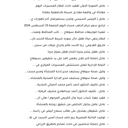
عاجل الصورة الاولى لفقيد حادث قطار العسيرات اليوم
مفاجأة في واقعة مقتــ/ــل مسنة بالدقهلية بطلخا
عاجل | الرئيس السيسي وبايدن يستعرضان آخر تطورات ج...
تراجع سعر جرام الذهب مساء اليوم الجمعة 23 أغسطس 2024
تنفيذا لتوجيهات محافظ سوهاج .... نائب المحافظ وممث...
قطار ينهي حياة طفل حال عبوره شريط السكة الحديد بال...
فاروق القدومي: زرنا الأسد فأمر بإخراج عرفات من سجن...
عاجل طفل ينتحر بجرجا انتحار طفل بمركز جرجا
عاجل إصابة تاجر غلال بطعن نافذ على يد شقيقين بسوهاج
النيابة الإدارية تعاين مستشفى العسيرات المركزي في ...
وكيل صحة سوهاج يستبعد مدير إدارة المنشأة ومدير مست...
وكيل صحة سوهاج يستبعد مدير الإدارة الصحية بالمنشاه...
عاجل تكليف الدكتور أحمد ناصر محمد أخصائي الجلدية...
عاجل.. تكليف الدكتور أحمد عبدالهادي مشرف الرعاية ...
فقيد زهرة شباب جرجا وال الكريمي المرحوم / هاني ال...
عاجل عامل يحاول التخلص من شقيق زوجته بالمنشأة
عاجل شقيقان يعتديان على طالب بسلاح أبيض في رأسه ...
توفيت الباحثة المصرية ريم حامد مساء أمس السبت في ظ...
عاجل إصابة شخصين في حادث تصادم بالطريق الزراعي