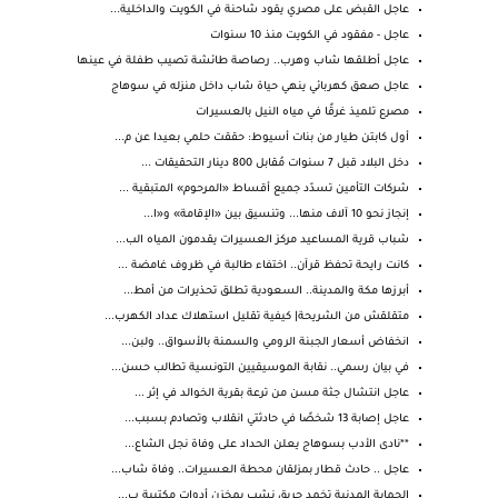
عاجل القبض على مصري يقود شاحنة في الكويت والداخلية...
عاجل - مفقود في الكويت منذ 10 سنوات
عاجل أطلقها شاب وهرب.. رصاصة طائشة تصيب طفلة في عينها
عاجل صعق كهربائي ينهي حياة شاب داخل منزله في سوهاج
مصرع تلميذ غرقًا في مياه النيل بالعسيرات
أول كابتن طيار من بنات أسيوط: حققت حلمي بعيدا عن م...
دخل البلاد قبل 7 سنوات مُقابل 800 دينار التحقيقات ...
شركات التأمين تسدّد جميع أقساط «المرحوم» المتبقية ...
إنجاز نحو 10 آلاف منها... وتنسيق بين «الإقامة» و«ا...
شباب قرية المساعيد مركز العسيرات يقدمون المياه الب...
كانت رايحة تحفظ قرآن.. اختفاء طالبة في ظروف غامضة ...
أبرزها مكة والمدينة.. السعودية تطلق تحذيرات من أمط...
متقلقش من الشريحة| كيفية تقليل استهلاك عداد الكهرب...
انخفاض أسعار الجبنة الرومي والسمنة بالأسواق.. ولبن...
في بيان رسمي.. نقابة الموسيقيين التونسية تطالب حسن...
عاجل انتشال جثة مسن من ترعة بقرية الخوالد في إثر ...
عاجل إصابة 13 شخصًا في حادثتي انقلاب وتصادم بسبب...
**نادى الأدب بسوهاج يعلن الحداد على وفاة نجل الشاع...
عاجل .. حادث قطار بمزلقان محطة العسيرات.. وفاة شاب...
الحماية المدنية تخمد حريق نشب بمخزن أدوات مكتبية ب...