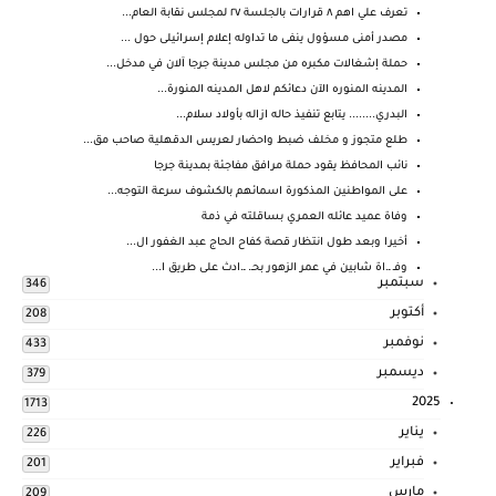
تعرف علي اهم ٨ قرارات بالجلسة ٢٧ لمجلس نقابة العام...
مصدر أمنى مسؤول ينفى ما تداوله إعلام إسرائيلى حول ...
حملة إشغالات مكبره من مجلس مدينة جرجا آلان في مدخل...
المدينه المنوره الآن دعائكم لاهل المدينه المنورة...
البدري........ يتابع تنفيذ حاله ازاله بأولاد سلام...
طلع متجوز و مخلف ضبط واحضار لعريس الدقهلية صاحب مق...
نائب المحافظ يقود حملة مرافق مفاجئة بمدينة جرجا
على المواطنين المذكورة اسمائهم بالكشوف سرعة التوجه...
وفاة عميد عائله العمري بساقلته في ذمة
أخيرا وبعد طول انتظار قصة كفاح الحاج عبد الغفور ال...
وفـ ـ.اة شابين في عمر الزهور بحـ. ـ.ادث على طريق ا...
سبتمبر
346
أكتوبر
208
نوفمبر
433
ديسمبر
379
2025
1713
يناير
226
فبراير
201
مارس
209