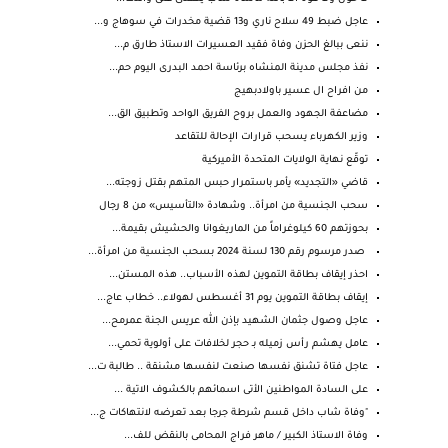
عاجل ضبط 49 سلاح ناري و13 قضية مخدرات في سوهاج و...
ننعى ببالغ الحزن وفاة فقيد العسيرات الاستاذ طارق م...
نفذ مجلس مدينة المنشاه برئاسة احمد البدرى اليوم حم...
من افراح ال عسير باولادبهيج
مضاعفة الجهود والعمل بروح الفريق الواحد وتطبيق الق...
وزير الكهرباء يسحب قرارات الإحالة للتقاعد
توقّع نهاية الولايات المتحدة الأميركية
قاضي «التجديد» يأمر باستمرار حبس المتهم بقتل زوجته...
سحب الجنسية من امرأة.. وشهادة «التأسيس» من 8 رجال
بحوزتهم 60 كيلوغراماً من الماريغوانا والحشيش بقيمة...
صدر مرسوم رقم 130 لسنة 2024 بسحب الجنسية من امرأة...
احذر إيقاف بطاقة التموين لهذه الأسباب.. هذه المستن...
إيقاف بطاقة التموين يوم 31 أغسطس لهولاء.. خطاب عاج...
عاجل وصول جثمان الشهيد بإذن الله عريس الجنة عمرمح...
عامل يهشم رأس زميله بـ حجر لخلافات على أولوية تحمي...
عاجل فتاة تشنق نفسها صنعت لنفسها مشنقة .. طالبة ت...
على السادة المواطنين الأتى اسمائهم بالكشوف الاتية ...
"وفاة شاب داخل قسم شرطة جرجا بعد تعرضه لانتهاكات ج...
وفاة الاستاذ الكبير / ماهر فراج المحامى بالنقض للف...