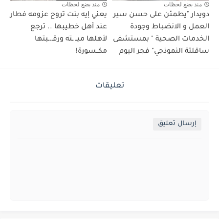
منذ بضع لحظات
منذ بضع لحظات
دويدار "يطمئن على حسن سير
يعني إيه بنت تروح عزومه فطار
العمل و الانضباط وجودة
عند أهل خطيبها .. ترجع
الخدمات الصحية " بمستشفى
لأهلها ميــ ـته ورقـ.ـبتها
ساقلتة النموذجي" فجر اليوم
مكــسورة!
تعليقات
إرسال تعليق