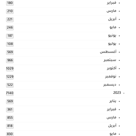
فبراير
180
مارس
210
أبريل
221
مايو
246
يونيو
187
يوليو
108
أغسطس
569
سبتمبر
966
أكتوبر
1029
نوفمبر
1229
ديسمبر
522
2023
7140
يناير
569
فبراير
361
مارس
855
أبريل
818
مايو
830