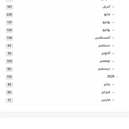
أبريل
161
مايو
220
يونيو
137
يوليو
126
أغسطس
130
سبتمبر
45
أكتوبر
93
نوفمبر
105
ديسمبر
60
2026
155
يناير
83
فبراير
60
مارس
12