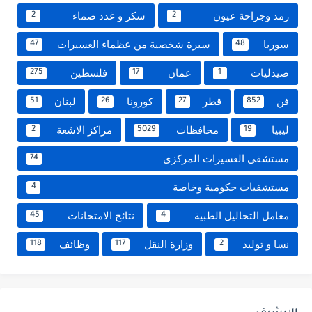
رمد وجراحة عيون
سكر و غدد صماء
2
2
سوريا
سيرة شخصية من عظماء العسيرات
47
48
صيدليات
عمان
فلسطين
275
17
1
فن
قطر
كورونا
لبنان
51
26
27
852
ليبيا
محافظات
مراكز الاشعة
2
5029
19
مستشفى العسيرات المركزى
74
مستشفيات حكومية وخاصة
4
معامل التحاليل الطبية
نتائج الامتحانات
45
4
نسا و توليد
وزارة النقل
وظائف
118
117
2