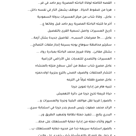
القصه الكامله لوفاة الباحثه المصرية ريم حامد في فر...
هربا من ضغوط الحياة.. موظف يشعل النار في نفسه داخل...
عاجل.. وفاة شاب من مركز العسيرات بدولة السعودية
آخر ما كتبته الباحثة المصرية ريم حامد قبل وفاتها ع...
تاريخ العسيرات واصل تسمية القرى بالتفصيل
عاجل ....«3 ممرضات السبب».. تفاصيل جديدة بشأن أزمة...
سكرتير محافظة سوهاج يوجه بسرعة إنجاز ملفات التصالح...
بشكل مفاجئ.. وفاة فيروز محمد الباحثة بمبادرة رواد ...
العسيرات والتصدي للتعديات علي الأراضي الزراعية
عاجل مصرع شاب سقط من أعلى سطح منزله بالمنشاه
انتشار المخلفات والصرف الصحى بالترع بجزيرة اولادحمزه
عاجل مصرع طفله غرقاً في الترعه
تنبيه هام من إدارة تموين جرجا
حياة كريمة تخرج جرجا من دائرة التهميش
بالصور | قريبا نقل مواقف البلينا وجرجا والعسيرات و...
الرائد محمد صفوت رئيس قسم بندر جرجا في استجابة سري...
البدري يتابع.....تنفيذ حملة نظافة وتمهيد الطريق ور...
اليوم واثناء حمله من إدارة حماية المستهلك على محلا...
بالصور استجابه سريعه جدا من مديره حمايه المستهلك ب...
لا حول ولا قوه الا بالله مأساة شاب يتعدى على والدت...