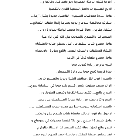
آخر ما كتبته الباحثة المصرية ريم حامد قبل وفاتها ع...
تاريخ العسيرات واصل تسمية القرى بالتفصيل
عاجل ....«3 ممرضات السبب».. تفاصيل جديدة بشأن أزمة...
سكرتير محافظة سوهاج يوجه بسرعة إنجاز ملفات التصالح...
بشكل مفاجئ.. وفاة فيروز محمد الباحثة بمبادرة رواد ...
العسيرات والتصدي للتعديات علي الأراضي الزراعية
عاجل مصرع شاب سقط من أعلى سطح منزله بالمنشاه
انتشار المخلفات والصرف الصحى بالترع بجزيرة اولادحمزه
عاجل مصرع طفله غرقاً في الترعه
تنبيه هام من إدارة تموين جرجا
حياة كريمة تخرج جرجا من دائرة التهميش
بالصور | قريبا نقل مواقف البلينا وجرجا والعسيرات و...
الرائد محمد صفوت رئيس قسم بندر جرجا في استجابة سري...
البدري يتابع.....تنفيذ حملة نظافة وتمهيد الطريق ور...
اليوم واثناء حمله من إدارة حماية المستهلك على محلا...
بالصور استجابه سريعه جدا من مديره حمايه المستهلك ب...
لا حول ولا قوه الا بالله مأساة شاب يتعدى على والدت...
عاجل ضبط 49 سلاح ناري و13 قضية مخدرات في سوهاج و...
ننعى ببالغ الحزن وفاة فقيد العسيرات الاستاذ طارق م...
نفذ مجلس مدينة المنشاه برئاسة احمد البدرى اليوم حم...