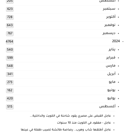
أغسطس
205
سبتمبر
623
أكتوبر
728
نوفمبر
643
ديسمبر
767
2024
4764
يناير
540
فبراير
599
مارس
548
أبريل
341
مايو
273
يونيو
162
يوليو
420
أغسطس
515
عاجل القبض على مصري يقود شاحنة في الكويت والداخلية...
عاجل - مفقود في الكويت منذ 10 سنوات
عاجل أطلقها شاب وهرب.. رصاصة طائشة تصيب طفلة في عينها