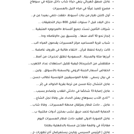
عاجل صعق كهربائي ينهي حياة شاب داخل منزله في سوهاج
مصرع تلميذ غرقًا في مياه النيل بالعسيرات
أول كابتن طيار من بنات أسيوط: حققت حلمي بعيدا عن م...
دخل البلاد قبل 7 سنوات مُقابل 800 دينار التحقيقات ...
شركات التأمين تسدّد جميع أقساط «المرحوم» المتبقية ...
إنجاز نحو 10 آلاف منها... وتنسيق بين «الإقامة» و«ا...
شباب قرية المساعيد مركز العسيرات يقدمون المياه الب...
كانت رايحة تحفظ قرآن.. اختفاء طالبة في ظروف غامضة ...
أبرزها مكة والمدينة.. السعودية تطلق تحذيرات من أمط...
متقلقش من الشريحة| كيفية تقليل استهلاك عداد الكهرب...
انخفاض أسعار الجبنة الرومي والسمنة بالأسواق.. ولبن...
في بيان رسمي.. نقابة الموسيقيين التونسية تطالب حسن...
عاجل انتشال جثة مسن من ترعة بقرية الخوالد في إثر ...
عاجل إصابة 13 شخصًا في حادثتي انقلاب وتصادم بسبب...
**نادى الأدب بسوهاج يعلن الحداد على وفاة نجل الشاع...
عاجل .. حادث قطار بمزلقان محطة العسيرات.. وفاة شاب...
الحماية المدنية تخمد حريق نشب بمخزن أدوات مكتبية ب...
عاجل الصورة الاولى لفقيد حادث قطار العسيرات اليوم
مفاجأة في واقعة مقتــ/ــل مسنة بالدقهلية بطلخا
عاجل | الرئيس السيسي وبايدن يستعرضان آخر تطورات ج...