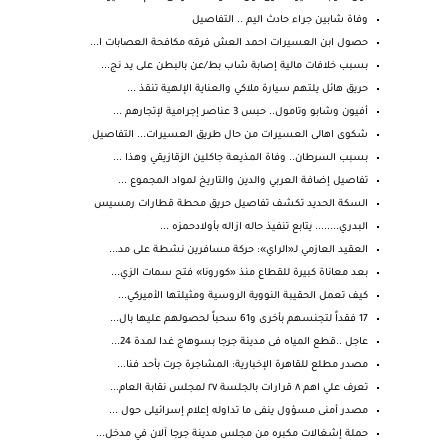
وفاة شابين جراء حادث اليم .. التفاصيل
حصول ابن العسيرات احمد العش فرقه مكافحة العصابات ا...
بسبب خلافات مالية إصابة شاب بط/عن بالبطن على يد نج...
حريق هائل يلتهم سيارة ملاكي والعناية الإلهية تنقذ ...
أفيون وشابو وتامول.. حبس 3 عناصر إجرامية لإتجارهم ...
شكوى اهالى العسيرات من حال طريق العسيرات... التفاصيل
بسبب السرطان.. وفاة المذيعة جاكلين الزقازيقي وهذا ...
تفاصيل إضافة العربي والدين والتاريخ لمواد المجموع ...
السكة الحديد تكشف تفاصيل حريق محطة قطارات رمسيس
البدري........ يتابع تنفيذ حاله ازاله بأولادحمزه ...
العقيد العازمي لـ«الراي»: حركة مسافرين نشطة على مد...
بعد معاناة كبيرة للقطاع منذ «كورونا» فتح سمات الزي...
كيف تعمل الحقيبة النووية الروسية ومثيلتها الأميركي...
17 فقداً لتجنسهم بأخرى و61 سحباً لحصولهم عليها بال...
عاجل ..قطع المياه فى مدينة جرجا بسوهاج غدا لمدة 24...
مصدر مطلع للقاهرة الإخبارية: المشاجرة جرت بأحد فنا...
تعرف علي اهم ٨ قرارات بالجلسة ٢٧ لمجلس نقابة العام...
مصدر أمنى مسؤول ينفى ما تداوله إعلام إسرائيلى حول ...
حملة إشغالات مكبره من مجلس مدينة جرجا آلان في مدخل...