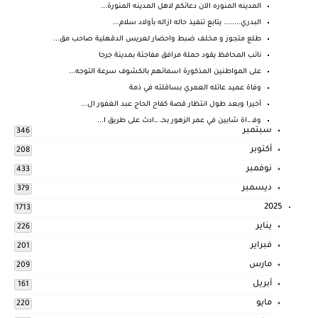
المدينه المنوره الآن دعائكم لاهل المدينه المنورة...
البدري........ يتابع تنفيذ حاله ازاله بأولاد سلام...
طلع متجوز و مخلف ضبط واحضار لعريس الدقهلية صاحب مق...
نائب المحافظ يقود حملة مرافق مفاجئة بمدينة جرجا
على المواطنين المذكورة اسمائهم بالكشوف سرعة التوجه...
وفاة عميد عائله العمري بساقلته في ذمة
أخيرا وبعد طول انتظار قصة كفاح الحاج عبد الغفور ال...
وفـ ـ.اة شابين في عمر الزهور بحـ. ـ.ادث على طريق ا...
سبتمبر
346
أكتوبر
208
نوفمبر
433
ديسمبر
379
2025
1713
يناير
226
فبراير
201
مارس
209
أبريل
161
مايو
220