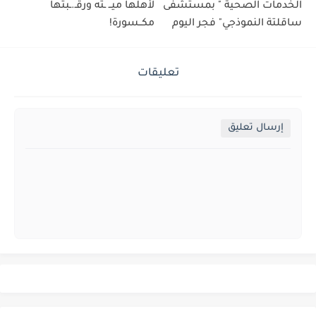
الخدمات الصحية " بمستشفى
لأهلها ميــ ـته ورقـ.ـبتها
ساقلتة النموذجي" فجر اليوم
مكــسورة!
تعليقات
إرسال تعليق