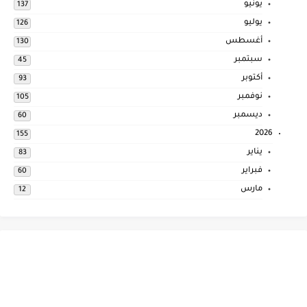
يونيو
137
يوليو
126
أغسطس
130
سبتمبر
45
أكتوبر
93
نوفمبر
105
ديسمبر
60
2026
155
يناير
83
فبراير
60
مارس
12