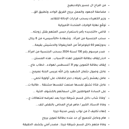
من افراح ال عسير باولادبهيج
مضاعفة الجهود والعمل بروح الفريق الواحد وتطبيق الق...
وزير الكهرباء يسحب قرارات الإحالة للتقاعد
توقّع نهاية الولايات المتحدة الأميركية
قاضي «التجديد» يأمر باستمرار حبس المتهم بقتل زوجته...
سحب الجنسية من امرأة.. وشهادة «التأسيس» من 8 رجال
بحوزتهم 60 كيلوغراماً من الماريغوانا والحشيش بقيمة...
صدر مرسوم رقم 130 لسنة 2024 بسحب الجنسية من امرأة...
احذر إيقاف بطاقة التموين لهذه الأسباب.. هذه المستن...
إيقاف بطاقة التموين يوم 31 أغسطس لهولاء.. خطاب عاج...
عاجل وصول جثمان الشهيد بإذن الله عريس الجنة عمرمح...
عامل يهشم رأس زميله بـ حجر لخلافات على أولوية تحمي...
عاجل فتاة تشنق نفسها صنعت لنفسها مشنقة .. طالبة ت...
على السادة المواطنين الأتى اسمائهم بالكشوف الاتية ...
"وفاة شاب داخل قسم شرطة جرجا بعد تعرضه لانتهاكات ج...
وفاة الاستاذ الكبير / ماهر فراج المحامى بالنقض للف...
إنهاء تكليف 2 من نواب رئيس مدينة جرجا
هام.وعاجل للجميع أى حد عنده بطاقة تموين يروح
وفاة متهم داخل قسم شرطة جرجا.. مصدر أمني يكشف الحقيقة