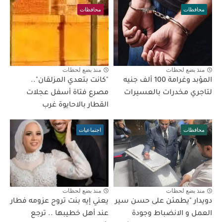
محافظات
محافظات
منذ بضع لحظات
منذ بضع لحظات
المؤبد وغرامة 100 ألف جنيه
"كانت بتعدي المزلقان"..
لتاجري مخدرات بالعسيرات
مصرع فتاة أسفل عجلات
القطار بالاحايوة غرب
محافظات
اجتماعيات
منذ بضع لحظات
منذ بضع لحظات
دويدار "يطمئن على حسن سير
يعني إيه بنت تروح عزومه فطار
العمل و الانضباط وجودة
عند أهل خطيبها .. ترجع