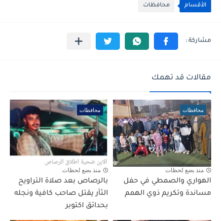
الأقسام
محافظات
مقالات قد تهمك
محافظات
محافظات
منذ بضع لحظات
منذ بضع لحظات
الهواري والصمطي في حفل
بالرصاص بعد صلاة التراويح
مساندة وتكريم ذوي الهمم
الثأر يقتل صاحب كافية ونجله
بحدائق اكتوبر