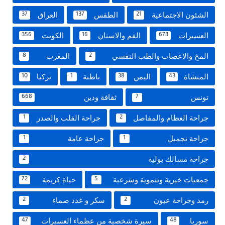
الشئون الاجتماعية
الطقس
العراق
37
137
21
العسيرات
الفم والاسنان
الكويت
356
16
673
المخ والاعصاب والطب النفسي
المغرب
8
2
المنشاة
اليمن
باطنة
تركيا
10
1
38
43
تونس
ثقافة ودين
668
7
جراحة العظام والمفاصل
جراحة القلب والصدر
1
2
جراحة تجميل
جراحة عامة
1
1
جراحة مسالك بولية
2
جمعيات خيرية وتنموية وشرعية
حياة كريمة
72
5
رمد وجراحة عيون
سكر و غدد صماء
2
2
سوريا
سيرة شخصية من عظماء العسيرات
47
48