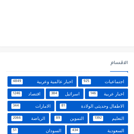
الاقسام
اجتماعيات
اخبار عالمية وعربية
4849
925
اخبار عربية
اسرائيل
اقتصاد
1246
384
146
الاطفال وحديثى الولادة
الامارات
344
81
التعليم
التموين
الرياضة
2066
89
1392
السعودية
السودان
51
434