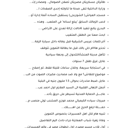
طائرتان عسكريتان مصريتان تصلان الصومال.. ومصادر إث...
وزارة الداخلية تنفى صحة ما تناولته إحدى الصفحات ا...
مسجد العياش( الشوربجى) يستقبل الساده أئمة إدارة أو...
لاعب الزمالك السابق "يبلع لسانه" في الملعب.. وهذه ...
البدري يتابع تنفيذ 6حالات إزالة تعدي على الأراضي ...
ابحث معنا عن الطفل المتغيب
آخر كلمات عريس الشرقية قبل وفاته داخل سيارة الزفة....
تحذير هاااام خلي بالك قبل ما بطاقة التموين تتوقف
تتأهل مدينة المنشأةلتتحول إلى وجهة سياحية
عاجل غرق طفل 7 سنوات
في استجابة سريعة، وخلال ساعات قليلة فقط، تم إصلاح ...
موضوع للنقاش؟ مع ولا ضد مصادرت مكبرات الصوت من الب...
عاجل ضبط مخدرات بحوالى 1.5 مليون جنيه في البلينا
أجمل التهانى القلبية الى السيد الملازم اول احمد عب...
عاجــــــــــل الحماية المدنية تسيطر على حريق بأحد...
مبروك سياده الكيميائي محمد فوزي المشنب تولي منصب م...
حمـــــــــــلة ارفع الحرج عن اهــــــــــــــــلك...
تنبيه هام لكل اهل العسيرات بخصوص التموين
وفاة زهرة شباب العمارنة جراء حادث اليم التفاصيل
أول قارب مسير مصرى اول خطوات مصر فى عالم المسيرات...