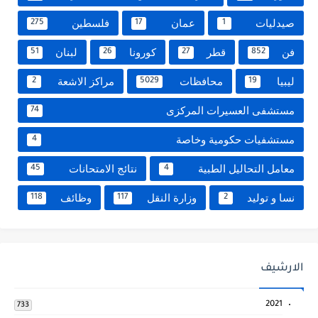
صيدليات
عمان
فلسطين
275
17
1
فن
قطر
كورونا
لبنان
51
26
27
852
ليبيا
محافظات
مراكز الاشعة
2
5029
19
مستشفى العسيرات المركزى
74
مستشفيات حكومية وخاصة
4
معامل التحاليل الطبية
نتائج الامتحانات
45
4
نسا و توليد
وزارة النقل
وظائف
118
117
2
الارشيف
2021
733