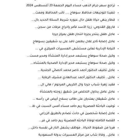
تراجع سعر جرام الذهب مساء اليوم الجمعة 23 أغسطس 2024
تنفيذا لتوجيهات محافظ سوهاج .... نائب المحافظ وممث...
قطار ينهي حياة طفل حال عبوره شريط السكة الحديد بال...
فاروق القدومي: زرنا الأسد فأمر بإخراج عرفات من سجن...
عاجل طفل ينتحر بجرجا انتحار طفل بمركز جرجا
عاجل إصابة تاجر غلال بطعن نافذ على يد شقيقين بسوهاج
النيابة الإدارية تعاين مستشفى العسيرات المركزي في ...
وكيل صحة سوهاج يستبعد مدير إدارة المنشأة ومدير مست...
وكيل صحة سوهاج يستبعد مدير الإدارة الصحية بالمنشاه...
عاجل تكليف الدكتور أحمد ناصر محمد أخصائي الجلدية...
عاجل.. تكليف الدكتور أحمد عبدالهادي مشرف الرعاية ...
فقيد زهرة شباب جرجا وال الكريمي المرحوم / هاني ال...
عاجل عامل يحاول التخلص من شقيق زوجته بالمنشأة
عاجل شقيقان يعتديان على طالب بسلاح أبيض في رأسه ...
توفيت الباحثة المصرية ريم حامد مساء أمس السبت في ظ...
عاجل إصابة شخصين في حادث تصادم بالطريق الزراعي
القصه الكامله لوفاة الباحثه المصرية ريم حامد في فر...
هربا من ضغوط الحياة.. موظف يشعل النار في نفسه داخل...
عاجل.. وفاة شاب من مركز العسيرات بدولة السعودية