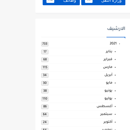
وزارة النقل
وظائف
118
117
الارشيف
2021
733
يناير
17
فبراير
68
مارس
115
أبريل
34
مايو
30
يونيو
38
يوليو
110
أغسطس
86
سبتمبر
64
أكتوبر
24