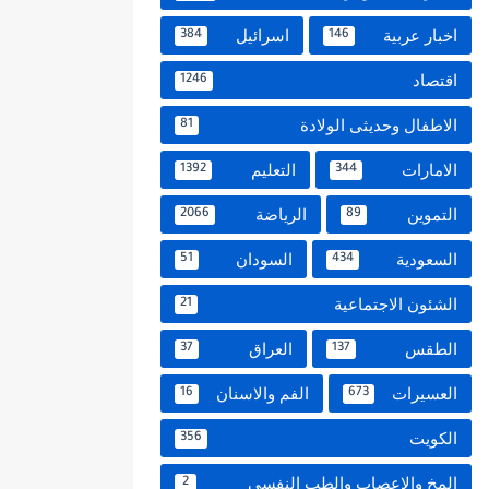
اخبار عربية
اسرائيل
384
146
اقتصاد
1246
الاطفال وحديثى الولادة
81
الامارات
التعليم
1392
344
التموين
الرياضة
2066
89
السعودية
السودان
51
434
الشئون الاجتماعية
21
الطقس
العراق
37
137
العسيرات
الفم والاسنان
16
673
الكويت
356
المخ والاعصاب والطب النفسي
2