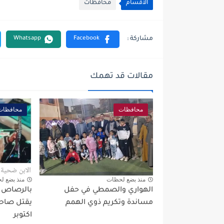
الأقسام
محافظات
مقالات قد تهمك
محافظات
محافظات
منذ بضع لحظات
منذ بضع ل
الهواري والصمطي في حفل
بالرصاص بع
مساندة وتكريم ذوي الهمم
يقتل صاحب
اكتوبر