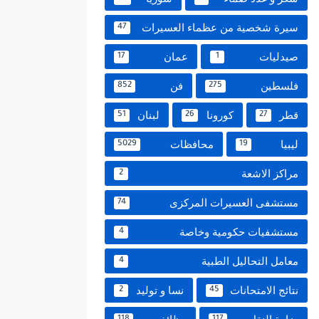
سيرة شخصية من عظماء العسيرات
47
صيدليات
عمان
17
1
فلسطين
فن
852
275
قطر
كورونا
لبنان
51
26
27
ليبيا
محافظات
5029
19
مراكز الاشعة
2
مستشفى العسيرات المركزى
74
مستشفيات حكومية وخاصة
4
معامل التحاليل الطبية
4
نتائج الامتحانات
نسا و توليد
2
45