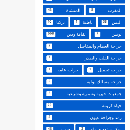
المغرب
المنشاة
43
8
اليمن
باطنة
تركيا
10
1
38
تونس
ثقافة ودين
668
7
جراحة العظام والمفاصل
2
جراحة القلب والصدر
1
جراحة تجميل
جراحة عامة
1
1
جراحة مسالك بولية
2
جمعيات خيرية وتنموية وشرعية
5
حياة كريمة
72
رمد وجراحة عيون
2
سكر و غدد صماء
سوريا
48
2