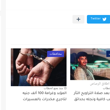
محافظات
حظات
منذ بضع لحظات
د صلاة التراويح الثأر
المؤبد وغرامة 100 ألف جنيه
 كافية ونجله بحدائق
لتاجري مخدرات بالعسيرات