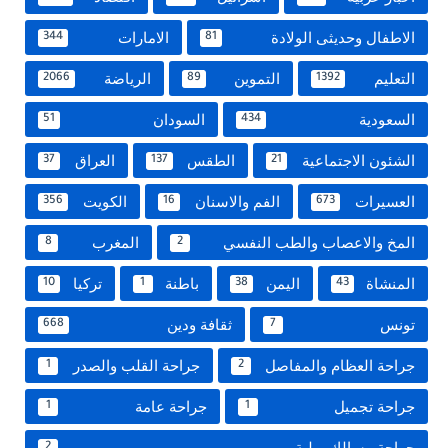
الاطفال وحديثى الولادة
الامارات
344
81
التعليم
التموين
الرياضة
2066
89
1392
السعودية
السودان
51
434
الشئون الاجتماعية
الطقس
العراق
37
137
21
العسيرات
الفم والاسنان
الكويت
356
16
673
المخ والاعصاب والطب النفسي
المغرب
8
2
المنشاة
اليمن
باطنة
تركيا
10
1
38
43
تونس
ثقافة ودين
668
7
جراحة العظام والمفاصل
جراحة القلب والصدر
1
2
جراحة تجميل
جراحة عامة
1
1
جراحة مسالك بولية
2