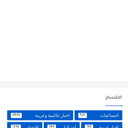
الاقسام
اجتماعيات
اخبار عالمية وعربية
4849
925
اخبار عربية
اسرائيل
اقتصاد
1246
384
146