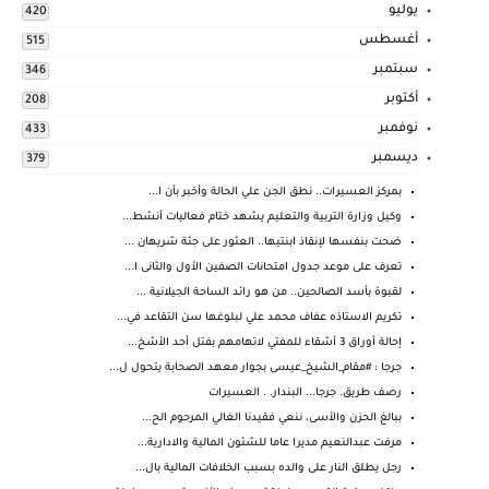
يوليو
420
أغسطس
515
سبتمبر
346
أكتوبر
208
نوفمبر
433
ديسمبر
379
بمركز العسيرات.. نطق الجن علي الحالة وأخبر بأن ا...
وكيل وزارة التربية والتعليم يشهد ختام فعاليات أنشط...
ضحت بنفسها لإنقاذ ابنتيها.. العثور على جثة شريهان ...
تعرف على موعد جدول امتحانات الصفين الأول والثانى ا...
لقبوة بأسد الصالحين.. من هو رائد الساحة الجيلانية ...
تكريم الاستاذه عفاف محمد علي لبلوغها سن التقاعد في...
إحالة أوراق 3 أشقاء للمفتي لاتهامهم بفتل أحد الأشخ...
جرجا : #مقام_الشيخ_عيسى بجوار معهد الصحابة يتحول ل...
رصف طريق. جرجا... البندار. . العسيرات
ببالغ الحزن والأسى، ننعي فقيدنا الغالي المرحوم الح...
مرفت عبدالنعيم مديرا عاما للشئون المالية والادارية...
رجل يطلق النار على والده بسبب الخلافات المالية بال...