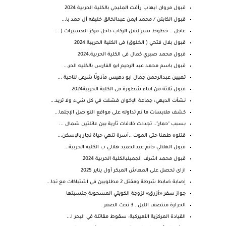
قبول مروان ايهاب رأفت المليجي بالكلية الحربية 2024
قبول الكابتن / محمد ايمن عبدالخالق خليفه آل حمد با...
عاجل .. خطوط سير لنقل الركاب داخل مركز العسيرات ( ...
قبول بلال فتحي ( الخلوق) فى الكلية الحربية.2024
قبول محمد صبري كمال فى الكلية الحربية.2024
قبول باسم محمد عبد الرحيم ابو الفارس بالكليه الحر...
تعيين عبدالرحمن جمال ابو دهيس مأذونًا شرعى لناحية ...
قبول ثلاثة من ابناء شطورة فى الكلية الحربية2024
نشأت الديهي: جماعة الإخوان فشلت في كل شيء ولا تريد...
كشف ملابسات ما تم تداوله على مواقع التواصل الإجتما...
بسبب "حمار".. تجددت خلافات ثأرية بين عائلتين شمال ...
قتلوه طعنا حتى الموت ..أسرة تنهي حياة نجار بالإسكن...
قبول الهلالي حاتم عبدالحميد هلالي ب الكليه الحربية...
قبول محمد اشرف الجميلبالكلية الحربية 2024
ازاى تحصل على المعاش المبكر أول يناير 2025
إصابة ضابط شرطة ومقتل 2 مطلوبين في اشتباكات مع تجا...
جواز سفر «أزرق» لزوجة الكويتي المسحوبة جنسيتها
الحرارة منتصف الليل.. 3 تحت الصفر
القيادة المركزية الأميركية: سقوط مقاتلة في البحر ا...