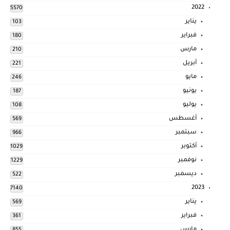
2022
5570
يناير
103
فبراير
180
مارس
210
أبريل
221
مايو
246
يونيو
187
يوليو
108
أغسطس
569
سبتمبر
966
أكتوبر
1029
نوفمبر
1229
ديسمبر
522
2023
7140
يناير
569
فبراير
361
مارس