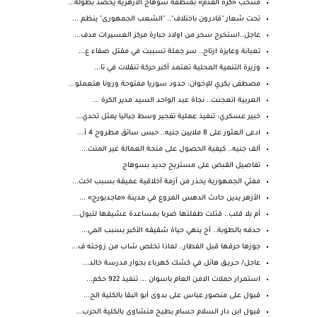
منتخب «كرة القدم» بمنطقة سوهاج الأزهرية يحصد بطولة...
تحت شعار "قادرون باختلاف".. "الشعب الجمهورى" ينظم ...
عاجل..استخرج سحر من اولاد جبارة مركز العسيرات مدف...
تعبانة وعايزة ارتاح.. سر جملة تسببت في مقتل صفاء ع...
وزيرة التنمية المحلية تعتمد أكبر حركة تنقلات في تا...
مصطفى بكري للإخوان: حدود سوريا مفتوحة ورونا هتعملو...
العربية اتعجنت.. نجاة عبد الواحد السيد مدير الكرة ...
خبير عسكري: تنفيذ عملية تفجير وسط جباليا يمثل تحدي...
ادعى العثور على 8 ملايين جنيه.. حبس سائق مطروح 4 أ...
ألف جنيه.. كيفية الحصول على منحة العمالة غير المنت...
تفاصيل القبض على مستريح جديد بسوهاج
مفتي الجمهورية يحذر من أزمة أخلاقية عميقة بسبب اخت...
الأزهر يدين حادث الدهس المروع في مدينة «ماجدبورج» ...
أم بلا قلب.. قتلت طفلتها ضربا بمساعدة عشيقها لتبول...
حدفه بالطوبة.. أخ ينهي حياة شقيقه الأكبر بسبب المي...
جوزها حرقها قبل الفطار.. لماذا تخلص شاب من زوجته ف...
عاجل/ حــريــق هائل في كشك كهرباء بجوار مدرسة خالد...
استمرار حملات الامن العام باسوان ... تنفيذ 922 حكم...
قبول على منصور عباس على بدوى أبو البقا بالكلية الح...
قبول ابن دار السلام حسام بطيخ منشاوى بالكلية الحرب...