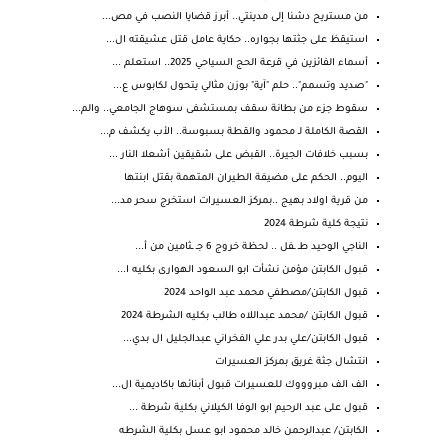
من مستريح دشنا إلى مدينتي.. أبرز قضايا النصب في مص...
استيقظ على جثتها بجواره.. حكاية عامل قتل عشيقته ال...
أسماء الفائزين في قرعة الحج السياحي 2025.. استعلم ...
"صديد وتسمم".. حلم "آية" بوزن مثالي يتحول لكابوس ع...
سقوط جزء من بطانة سقف بمستشفى سوهاج الجامعي.. والم...
القصة الكاملة لـ محمود والقطة بسبوسة.. الأب يكشف م...
بسبب خلافات الجيرة.. القبض على شقيقين أشعلا النار ...
اليوم.. الحكم على مضيفة الطيران المتهمة بقتل ابنتها
من قرية اولاد بهيج ..بمركز العسيرات استخرج سحر مد...
نتيجة كلية شرطة 2024
الناجي الوحيد طـ ـفل .. لحظة خروج 6 جـ ـثامين من أ...
قبول الكابتن مؤمن نشأت ابو السعود الهوارى بكليه ا...
قبول الكابتن/مصطفي محمد عبد الواحد 2024
قبول الكابتن /محمد عبداللاه طالب بكليه الشرطة 2024
قبول الكابتن/علي بدر علي الفخراني عبدالجليل ال بدي...
انتشال جثة غريق بمركز العسيرات
الف الف مبروووك للعسيرات قبول أبنائها باكاديمية ال...
قبول على عبد الرحيم ابو الوفا الكيلاني بكلية شرطة ...
الكابتن/ عبدالرحمن خالد محمود ابو عسل بكلية الشرطه