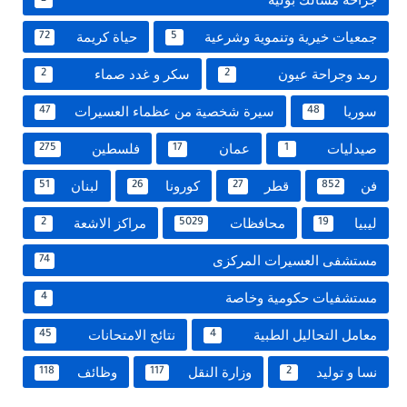
جمعيات خيرية وتنموية وشرعية
حياة كريمة
72
5
رمد وجراحة عيون
سكر و غدد صماء
2
2
سوريا
سيرة شخصية من عظماء العسيرات
47
48
صيدليات
عمان
فلسطين
275
17
1
فن
قطر
كورونا
لبنان
51
26
27
852
ليبيا
محافظات
مراكز الاشعة
2
5029
19
مستشفى العسيرات المركزى
74
مستشفيات حكومية وخاصة
4
معامل التحاليل الطبية
نتائج الامتحانات
45
4
نسا و توليد
وزارة النقل
وظائف
118
117
2