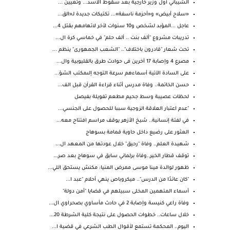
الشيباني أول وزير خارجية بعد سقوط الأسد... وتعيين ...
«سلاح أبيض» و«أحزمة ناسفة»... تكتيكات جديدة لـ«الق...
عاجل ...المؤبد لشخص و10 سنوات لأخر لاتهامهم بقتل 4...
تدريبات مشروع "ألف بنت .. ألف حلم" في خماسي كرة ال...
تحت شعار "قادرون باختلاف".. "الشعب الجمهورى" ينظم ...
مصرع 4 وإصابة 17 آخرين فى حوادث طرق بالقليوبية وال...
على السادة الآتية أسماءهم سرعة التوجه إلىمكتب الشؤ...
حسن الخاتمة.. وفاة مدرس أثناء قراءة القرآن قبل الف...
لحظات عصيبة وسط جحيم مطعم تفويلة بفيصل
"عدم اعتبار العلاقة الزوجية سببا للحصول على الجنسي...
في لفتة إنسانية.. شيخ الأزهر يوقف مراسم افتتاح معه...
العثور على رضيع داخل حاوية قمامة بسوهاج
شهيدة العلم.. وفاة "رحيق" خلال عودتها من المعهد ال...
توقف قطار الخير..وفاة برلماني سابق في سوهاج بعد صر...
ظهور لوالدة مينا موسى ممرض المنيا: مكنش يستحق اللي...
"كان عائدًا من الدرس".. ميكروباص ينهي أحلام "عبد ا...
أسماء المتهمين المخلى سبيلهم في قضايا "أمن دولة"
وفاة راعي كنيسة وإصابة 2 في حادث مأساوي بصحراوي ال...
خلال ساعات.. خطوات الحصول على نتيجة كلية الشرطة 20...
اليوم.. المحكمة تستمع لأقوال الطب الشرعي في قضية ا...