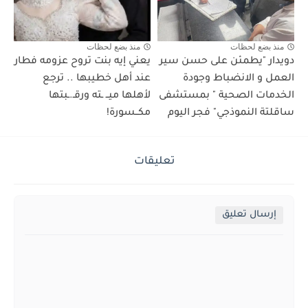
منذ بضع لحظات
منذ بضع لحظات
دويدار "يطمئن على حسن سير
يعني إيه بنت تروح عزومه فطار
العمل و الانضباط وجودة
عند أهل خطيبها .. ترجع
الخدمات الصحية " بمستشفى
لأهلها ميــ ـته ورقـ.ـبتها
ساقلتة النموذجي" فجر اليوم
مكــسورة!
تعليقات
إرسال تعليق