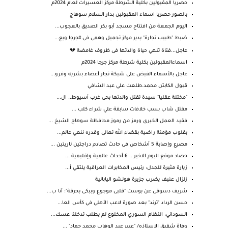
حصريا المقبولين بكلية الشرطة مركز العسيرات لعام 2024م
بالصور حصريا اسماء المقبولين بدار السلام سوهاج
اليوم الجمعة من افتتاح مسجد أبو بكر الصديق بالعجوب...
ضبط "طبيب تجارة" يدير مركز تجميل وهمي في #جرجا ويع...
عاجل...فتاة تنهي حياة والدتها فى ظروف غامضة 💔
اسماءالمقبولين بكلية شرطة مركز جرجا 2024م
عاجل بالأسماء القبض على شبكة تجار أعضاء بشريه وفرو...
قبول الكابتن محمد.طلعت علي عبد الشافي
"مختلة عقليا" سيدة تقتل والدتها بحى غرب أسيوط.. ال...
مقتل شاب بسب خلافات سابقة علي شراء كلب ...
فقيد العمل الخيري ورمز من رموز محافظة سوهاج الشيخ ...
بقلوب مؤمنة راضية بقضاء الله تعالى وقدره ننعي عالم...
مصرع وإصابة 5 أشخاص فى حادث تصادم دراجتين ناريتين ...
حصاد موقع اليوم الاخير .. 6 أحداث عالمية وإقليمية ...
زيارة مثيرة للجدل: رئيس المخابرات العراقية يلتقي أ...
زلزال عنيف يضرب جزيرة هونشو اليابانية
شريف دسوقى عن بوست "قلبى موجوع وببكى بحرقة": أنا ب...
حسن الرداد "ترند" بعد صورة لاعب الأهلي في كأس العا...
السوداني: النظام السوري المخلوع لم يطلب تدخلنا عسك...
وفاة شقيق الاستاذه/ "عبير عبد الوهاب محمد حماد" ...