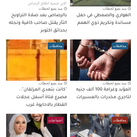
منذ بضع لحظات
منذ بضع لحظات
الهواري والصمطي في حفل
بالرصاص بعد صلاة التراويح
مساندة وتكريم ذوي الهمم
الثأر يقتل صاحب كافية ونجله
بحدائق اكتوبر
محافظات
محافظات
منذ بضع لحظات
منذ بضع لحظات
المؤبد وغرامة 100 ألف جنيه
"كانت بتعدي المزلقان"..
لتاجري مخدرات بالعسيرات
مصرع فتاة أسفل عجلات
القطار بالاحايوة غرب
محافظات
اجتماعيات