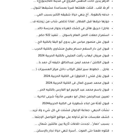
الأزهر يدين حادث الدهس المروع في مدينة «ماجدبورج» ...
أم بلا قلب.. قتلت طفلتها ضربا بمساعدة عشيقها لتبول...
حدفه بالطوبة.. أخ ينهي حياة شقيقه الأكبر بسبب المي...
جوزها حرقها قبل الفطار.. لماذا تخلص شاب من زوجته ف...
عاجل/ حــريــق هائل في كشك كهرباء بجوار مدرسة خالد...
استمرار حملات الامن العام باسوان ... تنفيذ 922 حكم...
قبول على منصور عباس على بدوى أبو البقا بالكلية الح...
قبول ابن دار السلام حسام بطيخ منشاوى بالكلية الحرب...
قبول مروان ايهاب رأفت المليجي بالكلية الحربية 2024
قبول الكابتن / محمد ايمن عبدالخالق خليفه آل حمد با...
عاجل .. خطوط سير لنقل الركاب داخل مركز العسيرات ( ...
قبول بلال فتحي ( الخلوق) فى الكلية الحربية.2024
قبول محمد صبري كمال فى الكلية الحربية.2024
قبول باسم محمد عبد الرحيم ابو الفارس بالكليه الحر...
تعيين عبدالرحمن جمال ابو دهيس مأذونًا شرعى لناحية ...
قبول ثلاثة من ابناء شطورة فى الكلية الحربية2024
نشأت الديهي: جماعة الإخوان فشلت في كل شيء ولا تريد...
كشف ملابسات ما تم تداوله على مواقع التواصل الإجتما...
بسبب "حمار".. تجددت خلافات ثأرية بين عائلتين شمال ...
قتلوه طعنا حتى الموت ..أسرة تنهي حياة نجار بالإسكن...