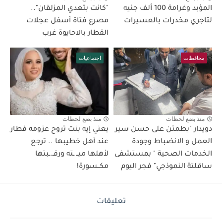
المؤبد وغرامة 100 ألف جنيه
"كانت بتعدي المزلقان"..
لتاجري مخدرات بالعسيرات
مصرع فتاة أسفل عجلات
القطار بالاحايوة غرب
محافظات
اجتماعيات
منذ بضع لحظات
منذ بضع لحظات
دويدار "يطمئن على حسن سير
يعني إيه بنت تروح عزومه فطار
العمل و الانضباط وجودة
عند أهل خطيبها .. ترجع
الخدمات الصحية " بمستشفى
لأهلها ميــ ـته ورقـ.ـبتها
ساقلتة النموذجي" فجر اليوم
مكــسورة!
تعليقات