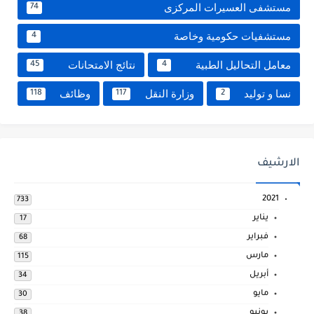
مستشفى العسيرات المركزى
74
مستشفيات حكومية وخاصة
4
معامل التحاليل الطبية
نتائج الامتحانات
45
4
نسا و توليد
وزارة النقل
وظائف
118
117
2
الارشيف
2021
733
يناير
17
فبراير
68
مارس
115
أبريل
34
مايو
30
يونيو
38