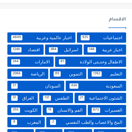
الاقسام
اجتماعيات
اخبار عالمية وعربية
4849
925
اخبار عربية
اسرائيل
اقتصاد
1246
384
146
الاطفال وحديثى الولادة
الامارات
344
81
التعليم
التموين
الرياضة
2066
89
1392
السعودية
السودان
51
434
الشئون الاجتماعية
الطقس
العراق
37
137
21
العسيرات
الفم والاسنان
الكويت
356
16
673
المخ والاعصاب والطب النفسي
المغرب
8
2