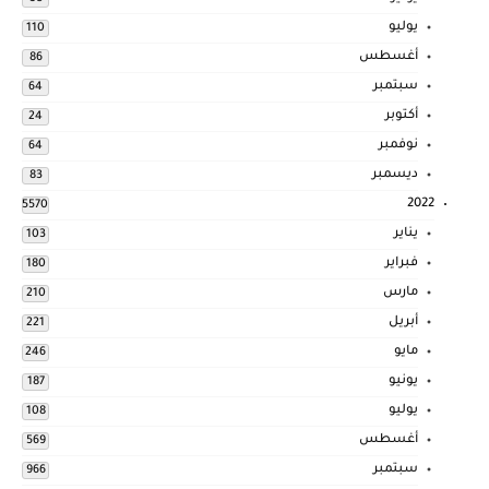
يوليو
110
أغسطس
86
سبتمبر
64
أكتوبر
24
نوفمبر
64
ديسمبر
83
2022
5570
يناير
103
فبراير
180
مارس
210
أبريل
221
مايو
246
يونيو
187
يوليو
108
أغسطس
569
سبتمبر
966