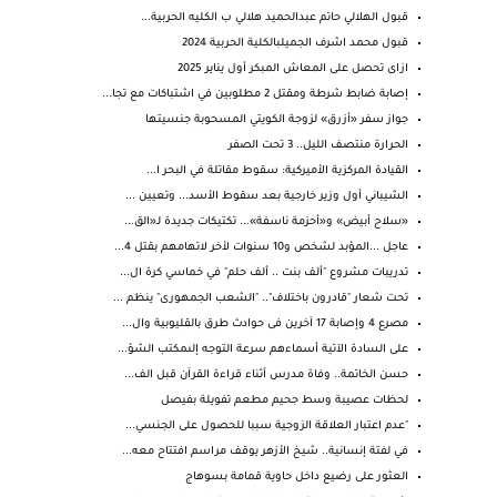
قبول الهلالي حاتم عبدالحميد هلالي ب الكليه الحربية...
قبول محمد اشرف الجميلبالكلية الحربية 2024
ازاى تحصل على المعاش المبكر أول يناير 2025
إصابة ضابط شرطة ومقتل 2 مطلوبين في اشتباكات مع تجا...
جواز سفر «أزرق» لزوجة الكويتي المسحوبة جنسيتها
الحرارة منتصف الليل.. 3 تحت الصفر
القيادة المركزية الأميركية: سقوط مقاتلة في البحر ا...
الشيباني أول وزير خارجية بعد سقوط الأسد... وتعيين ...
«سلاح أبيض» و«أحزمة ناسفة»... تكتيكات جديدة لـ«الق...
عاجل ...المؤبد لشخص و10 سنوات لأخر لاتهامهم بقتل 4...
تدريبات مشروع "ألف بنت .. ألف حلم" في خماسي كرة ال...
تحت شعار "قادرون باختلاف".. "الشعب الجمهورى" ينظم ...
مصرع 4 وإصابة 17 آخرين فى حوادث طرق بالقليوبية وال...
على السادة الآتية أسماءهم سرعة التوجه إلىمكتب الشؤ...
حسن الخاتمة.. وفاة مدرس أثناء قراءة القرآن قبل الف...
لحظات عصيبة وسط جحيم مطعم تفويلة بفيصل
"عدم اعتبار العلاقة الزوجية سببا للحصول على الجنسي...
في لفتة إنسانية.. شيخ الأزهر يوقف مراسم افتتاح معه...
العثور على رضيع داخل حاوية قمامة بسوهاج