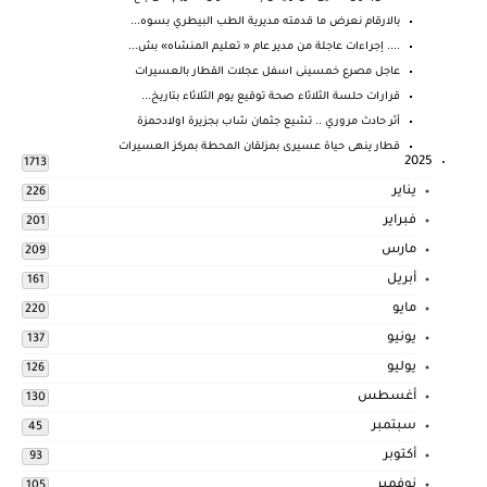
بالارقام نعرض ما قدمته مديرية الطب البيطري بسوه...
.... إجراءات عاجلة من مدير عام « تعليم المنشاه» بش...
عاجل مصرع خمسينى اسفل عجلات القطار بالعسيرات
قرارات حلسة الثلاثاء صحة توقيع يوم الثلاثاء بتاريخ...
أثر حادث مروري .. تشيع جثمان شاب بجزيرة اولادحمزة
قطار ينهى حياة عسيرى بمزلقان المحطة بمركز العسيرات
2025
1713
يناير
226
فبراير
201
مارس
209
أبريل
161
مايو
220
يونيو
137
يوليو
126
أغسطس
130
سبتمبر
45
أكتوبر
93
نوفمبر
105