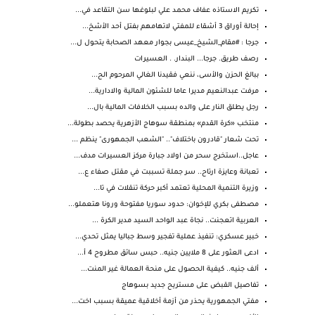
تكريم الاستاذه عفاف محمد علي لبلوغها سن التقاعد في...
إحالة أوراق 3 أشقاء للمفتي لاتهامهم بفتل أحد الأشخ...
جرجا : #مقام_الشيخ_عيسى بجوار معهد الصحابة يتحول ل...
رصف طريق. جرجا... البندار. . العسيرات
ببالغ الحزن والأسى، ننعي فقيدنا الغالي المرحوم الح...
مرفت عبدالنعيم مديرا عاما للشئون المالية والادارية...
رجل يطلق النار على والده بسبب الخلافات المالية بال...
منتخب «كرة القدم» بمنطقة سوهاج الأزهرية يحصد بطولة...
تحت شعار "قادرون باختلاف".. "الشعب الجمهورى" ينظم ...
عاجل..استخرج سحر من اولاد جبارة مركز العسيرات مدف...
تعبانة وعايزة ارتاح.. سر جملة تسببت في مقتل صفاء ع...
وزيرة التنمية المحلية تعتمد أكبر حركة تنقلات في تا...
مصطفى بكري للإخوان: حدود سوريا مفتوحة ورونا هتعملو...
العربية اتعجنت.. نجاة عبد الواحد السيد مدير الكرة ...
خبير عسكري: تنفيذ عملية تفجير وسط جباليا يمثل تحدي...
ادعى العثور على 8 ملايين جنيه.. حبس سائق مطروح 4 أ...
ألف جنيه.. كيفية الحصول على منحة العمالة غير المنت...
تفاصيل القبض على مستريح جديد بسوهاج
مفتي الجمهورية يحذر من أزمة أخلاقية عميقة بسبب اخت...