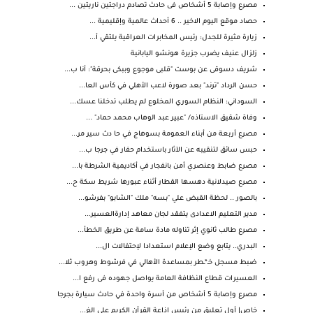
مصرع وإصابة 5 أشخاص فى حادث تصادم دراجتين ناريتين ...
حصاد موقع اليوم الاخير .. 6 أحداث عالمية وإقليمية ...
زيارة مثيرة للجدل: رئيس المخابرات العراقية يلتقي أ...
زلزال عنيف يضرب جزيرة هونشو اليابانية
شريف دسوقى عن بوست "قلبى موجوع وببكى بحرقة": أنا ب...
حسن الرداد "ترند" بعد صورة لاعب الأهلي في كأس العا...
السوداني: النظام السوري المخلوع لم يطلب تدخلنا عسك...
وفاة شقيق الاستاذه/ "عبير عبد الوهاب محمد حماد" ...
مصرع أربعة من أبناء العمومة بسوهاج في حا دث سير مر...
حبس سائق لتنقيبه عن الآثار باستخدام حفار في جرجا ب...
مصرع ضابط وعنصري أمن بانفجار في أكاديمية الشرطة با...
مصرع صيدلانية دهسها القطار أثناء عبورها شريط سكة ح...
بالصور .. لحظة القبض علي "بسه" ملك "الشابو" بفرشو...
مدير التعليم الاعدادى يتفقد لجان معاهد إدارةالعسير...
مصرع طالب ثانوي إثر تناوله مادة سامة عن طريق الخطأ...
البدري.. يتابع وضع الإعلام استعدادا لإحتفالات ال...
ضبط مسجل خـ*ـطر بمساعدة الأهالي في فرشوط وهروب ثلا...
العسيرات قطاع النظافة العامة يواصل جهوده فى رفع ا...
مصرع وإصابة 5 أشخاص من أسرة واحدة في حادث سيارة بجرجا
خاص| أول تعليق من رئيس إذاعة القرآن الكريم على إلغ...