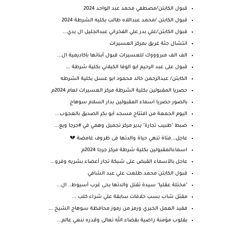
قبول الكابتن/مصطفي محمد عبد الواحد 2024
قبول الكابتن /محمد عبداللاه طالب بكليه الشرطة 2024
قبول الكابتن/علي بدر علي الفخراني عبدالجليل ال بدي...
انتشال جثة غريق بمركز العسيرات
الف الف مبروووك للعسيرات قبول أبنائها باكاديمية ال...
قبول على عبد الرحيم ابو الوفا الكيلاني بكلية شرطة ...
الكابتن/ عبدالرحمن خالد محمود ابو عسل بكلية الشرطه
حصريا المقبولين بكلية الشرطة مركز العسيرات لعام 2024م
بالصور حصريا اسماء المقبولين بدار السلام سوهاج
اليوم الجمعة من افتتاح مسجد أبو بكر الصديق بالعجوب...
ضبط "طبيب تجارة" يدير مركز تجميل وهمي في #جرجا ويع...
عاجل...فتاة تنهي حياة والدتها فى ظروف غامضة 💔
اسماءالمقبولين بكلية شرطة مركز جرجا 2024م
عاجل بالأسماء القبض على شبكة تجار أعضاء بشريه وفرو...
قبول الكابتن محمد.طلعت علي عبد الشافي
"مختلة عقليا" سيدة تقتل والدتها بحى غرب أسيوط.. ال...
مقتل شاب بسب خلافات سابقة علي شراء كلب ...
فقيد العمل الخيري ورمز من رموز محافظة سوهاج الشيخ ...
بقلوب مؤمنة راضية بقضاء الله تعالى وقدره ننعي عالم...