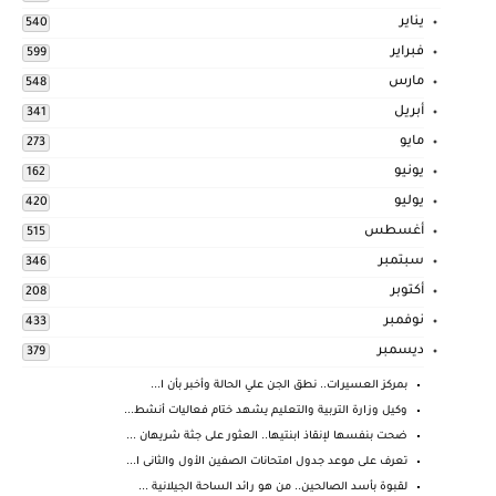
يناير
540
فبراير
599
مارس
548
أبريل
341
مايو
273
يونيو
162
يوليو
420
أغسطس
515
سبتمبر
346
أكتوبر
208
نوفمبر
433
ديسمبر
379
بمركز العسيرات.. نطق الجن علي الحالة وأخبر بأن ا...
وكيل وزارة التربية والتعليم يشهد ختام فعاليات أنشط...
ضحت بنفسها لإنقاذ ابنتيها.. العثور على جثة شريهان ...
تعرف على موعد جدول امتحانات الصفين الأول والثانى ا...
لقبوة بأسد الصالحين.. من هو رائد الساحة الجيلانية ...