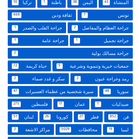
المنشاة
اليمن
باطنة
تركيا
10
1
38
43
تونس
ثقافة ودين
668
7
جراحة العظام والمفاصل
جراحة القلب والصدر
1
2
جراحة تجميل
جراحة عامة
1
1
جراحة مسالك بولية
2
جمعيات خيرية وتنموية وشرعية
حياة كريمة
72
5
رمد وجراحة عيون
سكر و غدد صماء
2
2
سوريا
سيرة شخصية من عظماء العسيرات
47
48
صيدليات
عمان
فلسطين
275
17
1
فن
قطر
كورونا
لبنان
51
26
27
852
ليبيا
محافظات
مراكز الاشعة
2
5029
19