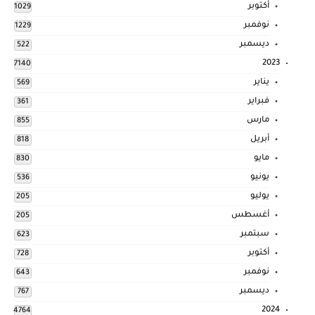
أكتوبر
1029
نوفمبر
1229
ديسمبر
522
2023
7140
يناير
569
فبراير
361
مارس
855
أبريل
818
مايو
830
يونيو
536
يوليو
205
أغسطس
205
سبتمبر
623
أكتوبر
728
نوفمبر
643
ديسمبر
767
2024
4764