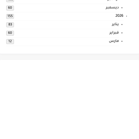
ديسمبر
60
2026
155
يناير
83
فبراير
60
مارس
12