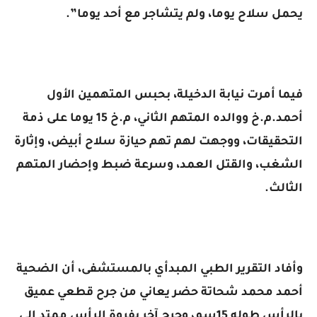
يحمل سلاح يوما، ولم يتشاجر مع أحد يوما”.
فيما أمرت نيابة الدخيلة، بحبس المتهمين الأول
أحمد.م.خ ووالده المتهم الثاني، م.خ 15 يوما على ذمة
التحقيقات، ووجهت لهم تهم حيازة سلاح أبيض، وإثارة
الشغب، والقتل العمد، وسرعة ضبط وإحضار المتهم
الثالث.
وأفاد التقرير الطبي المبدأي بالمستشفى، أن الضحية
أحمد محمد شحاتة حضر يعاني من جرح قطعي عميق
بالرأس طوله 15سم، وجرح آخر بفروة الرأس ممتد إلى