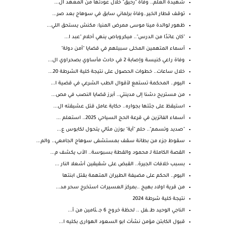
شهيدة العلم.. وفاة "رحيق" خلال عودتها من المعهد ال...
توقف قطار الخير..وفاة برلماني سابق في سوهاج بعد صر...
ظهور لوالدة مينا موسى ممرض المنيا: مكنش يستحق اللي...
"كان عائدًا من الدرس".. ميكروباص ينهي أحلام "عبد ا...
أسماء المتهمين المخلى سبيلهم في قضايا "أمن دولة"
وفاة راعي كنيسة وإصابة 2 في حادث مأساوي بصحراوي ال...
خلال ساعات.. خطوات الحصول على نتيجة كلية الشرطة 20...
اليوم.. المحكمة تستمع لأقوال الطب الشرعي في قضية ا...
من مستريح دشنا إلى مدينتي.. أبرز قضايا النصب في مص...
استيقظ على جثتها بجواره.. حكاية عامل قتل عشيقته ال...
أسماء الفائزين في قرعة الحج السياحي 2025.. استعلم ...
"صديد وتسمم".. حلم "آية" بوزن مثالي يتحول لكابوس ع...
سقوط جزء من بطانة سقف بمستشفى سوهاج الجامعي.. والم...
القصة الكاملة لـ محمود والقطة بسبوسة.. الأب يكشف م...
بسبب خلافات الجيرة.. القبض على شقيقين أشعلا النار ...
اليوم.. الحكم على مضيفة الطيران المتهمة بقتل ابنتها
من قرية اولاد بهيج ..بمركز العسيرات استخرج سحر مد...
نتيجة كلية شرطة 2024
الناجي الوحيد طـ ـفل .. لحظة خروج 6 جـ ـثامين من أ...
قبول الكابتن مؤمن نشأت ابو السعود الهوارى بكليه ا...