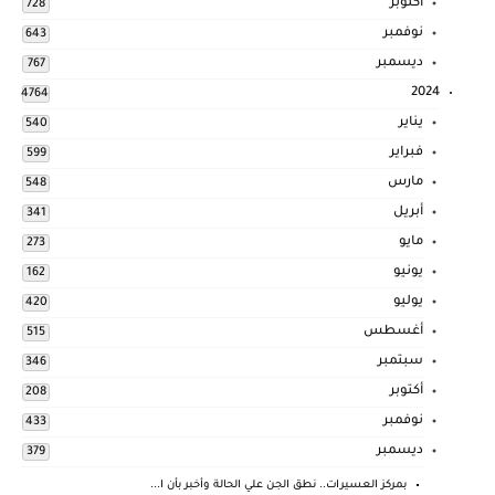
أكتوبر
728
نوفمبر
643
ديسمبر
767
2024
4764
يناير
540
فبراير
599
مارس
548
أبريل
341
مايو
273
يونيو
162
يوليو
420
أغسطس
515
سبتمبر
346
أكتوبر
208
نوفمبر
433
ديسمبر
379
بمركز العسيرات.. نطق الجن علي الحالة وأخبر بأن ا...