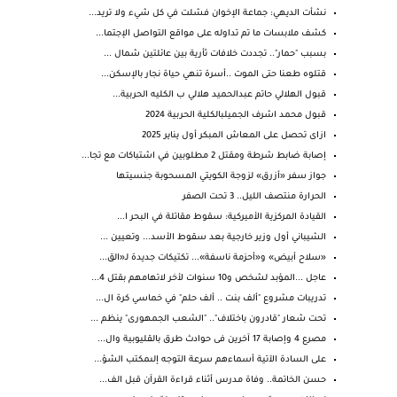
نشأت الديهي: جماعة الإخوان فشلت في كل شيء ولا تريد...
كشف ملابسات ما تم تداوله على مواقع التواصل الإجتما...
بسبب "حمار".. تجددت خلافات ثأرية بين عائلتين شمال ...
قتلوه طعنا حتى الموت ..أسرة تنهي حياة نجار بالإسكن...
قبول الهلالي حاتم عبدالحميد هلالي ب الكليه الحربية...
قبول محمد اشرف الجميلبالكلية الحربية 2024
ازاى تحصل على المعاش المبكر أول يناير 2025
إصابة ضابط شرطة ومقتل 2 مطلوبين في اشتباكات مع تجا...
جواز سفر «أزرق» لزوجة الكويتي المسحوبة جنسيتها
الحرارة منتصف الليل.. 3 تحت الصفر
القيادة المركزية الأميركية: سقوط مقاتلة في البحر ا...
الشيباني أول وزير خارجية بعد سقوط الأسد... وتعيين ...
«سلاح أبيض» و«أحزمة ناسفة»... تكتيكات جديدة لـ«الق...
عاجل ...المؤبد لشخص و10 سنوات لأخر لاتهامهم بقتل 4...
تدريبات مشروع "ألف بنت .. ألف حلم" في خماسي كرة ال...
تحت شعار "قادرون باختلاف".. "الشعب الجمهورى" ينظم ...
مصرع 4 وإصابة 17 آخرين فى حوادث طرق بالقليوبية وال...
على السادة الآتية أسماءهم سرعة التوجه إلىمكتب الشؤ...
حسن الخاتمة.. وفاة مدرس أثناء قراءة القرآن قبل الف...