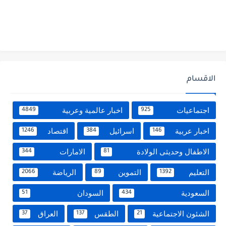
الاقسام
اجتماعيات
اخبار عالمية وعربية
4849
925
اخبار عربية
اسرائيل
اقتصاد
1246
384
146
الاطفال وحديثى الولادة
الامارات
344
81
التعليم
التموين
الرياضة
2066
89
1392
السعودية
السودان
51
434
الشئون الاجتماعية
الطقس
العراق
37
137
21