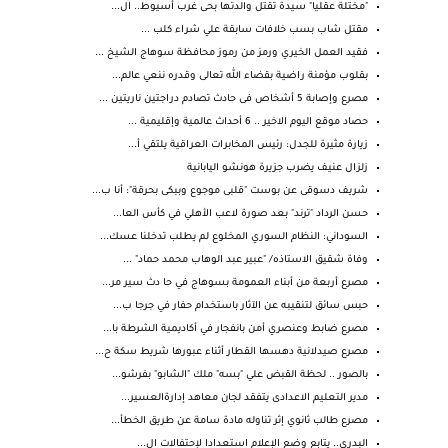
"مختلة عقليا" سيدة تقتل والدتها بحى غرب أسيوط.. ال...
مقتل شاب بسب خلافات سابقة علي شراء كلب ...
فقيد العمل الخيري ورمز من رموز محافظة سوهاج الشيخ ...
بقلوب مؤمنة راضية بقضاء الله تعالى وقدره ننعي عالم...
مصرع وإصابة 5 أشخاص فى حادث تصادم دراجتين ناريتين ...
حصاد موقع اليوم الاخير .. 6 أحداث عالمية وإقليمية ...
زيارة مثيرة للجدل: رئيس المخابرات العراقية يلتقي أ...
زلزال عنيف يضرب جزيرة هونشو اليابانية
شريف دسوقى عن بوست "قلبى موجوع وببكى بحرقة": أنا ب...
حسن الرداد "ترند" بعد صورة لاعب الأهلي في كأس العا...
السوداني: النظام السوري المخلوع لم يطلب تدخلنا عسك...
وفاة شقيق الاستاذه/ "عبير عبد الوهاب محمد حماد" ...
مصرع أربعة من أبناء العمومة بسوهاج في حا دث سير مر...
حبس سائق لتنقيبه عن الآثار باستخدام حفار في جرجا ب...
مصرع ضابط وعنصري أمن بانفجار في أكاديمية الشرطة با...
مصرع صيدلانية دهسها القطار أثناء عبورها شريط سكة ح...
بالصور .. لحظة القبض علي "بسه" ملك "الشابو" بفرشو...
مدير التعليم الاعدادى يتفقد لجان معاهد إدارةالعسير...
مصرع طالب ثانوي إثر تناوله مادة سامة عن طريق الخطأ...
البدري.. يتابع وضع الإعلام استعدادا لإحتفالات ال...