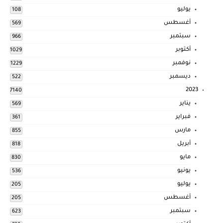
يوليو
108
أغسطس
569
سبتمبر
966
أكتوبر
1029
نوفمبر
1229
ديسمبر
522
2023
7140
يناير
569
فبراير
361
مارس
855
أبريل
818
مايو
830
يونيو
536
يوليو
205
أغسطس
205
سبتمبر
623