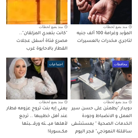
منذ بضع لحظات
منذ بضع لحظات
المؤبد وغرامة 100 ألف جنيه
"كانت بتعدي المزلقان"..
لتاجري مخدرات بالعسيرات
مصرع فتاة أسفل عجلات
القطار بالاحايوة غرب
محافظات
اجتماعيات
منذ بضع لحظات
منذ بضع لحظات
دويدار "يطمئن على حسن سير
يعني إيه بنت تروح عزومه فطار
العمل و الانضباط وجودة
عند أهل خطيبها .. ترجع
الخدمات الصحية " بمستشفى
لأهلها ميــ ـته ورقـ.ـبتها
ساقلتة النموذجي" فجر اليوم
مكــسورة!