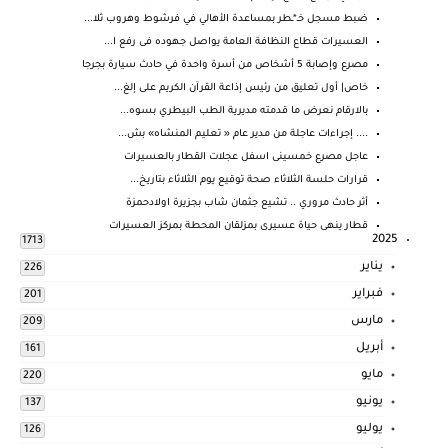
ضبط مسجل خـ*ـطر بمساعدة الأهالي في فرشوط وهروب ثلا...
العسيرات قطاع النظافة العامة يواصل جهوده فى رفع ا...
مصرع وإصابة 5 أشخاص من أسرة واحدة في حادث سيارة بجرجا
خاص| أول تعليق من رئيس إذاعة القرآن الكريم على إلغ...
بالارقام نعرض ما قدمته مديرية الطب البيطري بسوه...
.... إجراءات عاجلة من مدير عام « تعليم المنشاه» بش...
عاجل مصرع خمسينى اسفل عجلات القطار بالعسيرات
قرارات حلسة الثلاثاء صحة توقيع يوم الثلاثاء بتاريخ...
أثر حادث مروري .. تشيع جثمان شاب بجزيرة اولادحمزة
قطار ينهى حياة عسيرى بمزلقان المحطة بمركز العسيرات
2025
1713
يناير
226
فبراير
201
مارس
209
أبريل
161
مايو
220
يونيو
137
يوليو
126