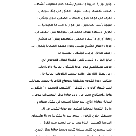
وكيل وزارة التربية والتعليم يشهد ختام فعاليات أنشط...
ضحت بنفسها لإنقاذ ابنتيها.. العثور على جثة شريهان ...
تعرف على موعد جدول امتحانات الصفين الأول والثانى ا...
لقبوة بأسد الصالحين.. من هو رائد الساحة الجيلانية ...
تكريم الاستاذه عفاف محمد علي لبلوغها سن التقاعد في...
إحالة أوراق 3 أشقاء للمفتي لاتهامهم بفتل أحد الأشخ...
جرجا : #مقام_الشيخ_عيسى بجوار معهد الصحابة يتحول ل...
رصف طريق. جرجا... البندار. . العسيرات
ببالغ الحزن والأسى، ننعي فقيدنا الغالي المرحوم الح...
مرفت عبدالنعيم مديرا عاما للشئون المالية والادارية...
رجل يطلق النار على والده بسبب الخلافات المالية بال...
منتخب «كرة القدم» بمنطقة سوهاج الأزهرية يحصد بطولة...
تحت شعار "قادرون باختلاف".. "الشعب الجمهورى" ينظم ...
عاجل..استخرج سحر من اولاد جبارة مركز العسيرات مدف...
تعبانة وعايزة ارتاح.. سر جملة تسببت في مقتل صفاء ع...
وزيرة التنمية المحلية تعتمد أكبر حركة تنقلات في تا...
مصطفى بكري للإخوان: حدود سوريا مفتوحة ورونا هتعملو...
العربية اتعجنت.. نجاة عبد الواحد السيد مدير الكرة ...
خبير عسكري: تنفيذ عملية تفجير وسط جباليا يمثل تحدي...