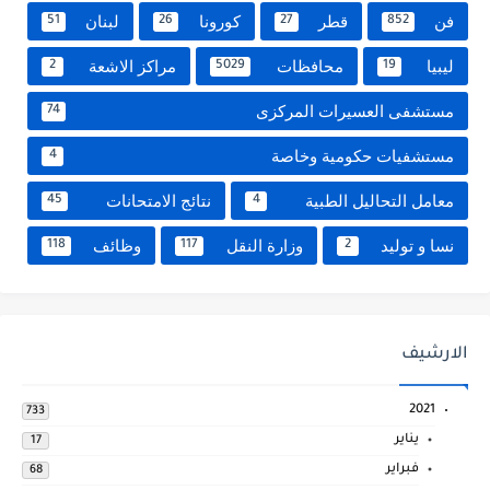
فن
قطر
كورونا
لبنان
51
26
27
852
ليبيا
محافظات
مراكز الاشعة
2
5029
19
مستشفى العسيرات المركزى
74
مستشفيات حكومية وخاصة
4
معامل التحاليل الطبية
نتائج الامتحانات
45
4
نسا و توليد
وزارة النقل
وظائف
118
117
2
الارشيف
2021
733
يناير
17
فبراير
68