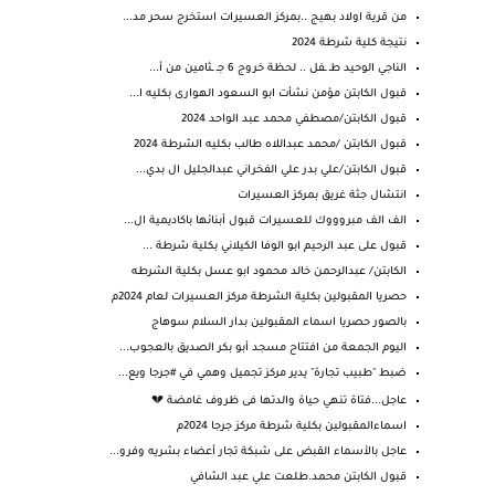
من قرية اولاد بهيج ..بمركز العسيرات استخرج سحر مد...
نتيجة كلية شرطة 2024
الناجي الوحيد طـ ـفل .. لحظة خروج 6 جـ ـثامين من أ...
قبول الكابتن مؤمن نشأت ابو السعود الهوارى بكليه ا...
قبول الكابتن/مصطفي محمد عبد الواحد 2024
قبول الكابتن /محمد عبداللاه طالب بكليه الشرطة 2024
قبول الكابتن/علي بدر علي الفخراني عبدالجليل ال بدي...
انتشال جثة غريق بمركز العسيرات
الف الف مبروووك للعسيرات قبول أبنائها باكاديمية ال...
قبول على عبد الرحيم ابو الوفا الكيلاني بكلية شرطة ...
الكابتن/ عبدالرحمن خالد محمود ابو عسل بكلية الشرطه
حصريا المقبولين بكلية الشرطة مركز العسيرات لعام 2024م
بالصور حصريا اسماء المقبولين بدار السلام سوهاج
اليوم الجمعة من افتتاح مسجد أبو بكر الصديق بالعجوب...
ضبط "طبيب تجارة" يدير مركز تجميل وهمي في #جرجا ويع...
عاجل...فتاة تنهي حياة والدتها فى ظروف غامضة 💔
اسماءالمقبولين بكلية شرطة مركز جرجا 2024م
عاجل بالأسماء القبض على شبكة تجار أعضاء بشريه وفرو...
قبول الكابتن محمد.طلعت علي عبد الشافي