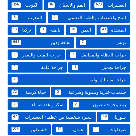
العسيرات
الفم والاسنان
الكويت
356
16
673
المخ والاعصاب والطب النفسي
المغرب
8
2
المنشاة
اليمن
باطنة
تركيا
10
1
38
43
تونس
ثقافة ودين
668
7
جراحة العظام والمفاصل
جراحة القلب والصدر
1
2
جراحة تجميل
جراحة عامة
1
1
جراحة مسالك بولية
2
جمعيات خيرية وتنموية وشرعية
حياة كريمة
72
5
رمد وجراحة عيون
سكر و غدد صماء
2
2
سوريا
سيرة شخصية من عظماء العسيرات
47
48
صيدليات
عمان
فلسطين
275
17
1