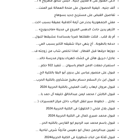
ادعى العثور على 8 ملايين جنيه.. حبس سائق مطروح 4 أ...
ألف جنيه.. كيفية الحصول على منحة العمالة غير المنت...
تفاصيل القبض على مستريح جديد بسوهاج
مفتي الجمهورية يحذر من أزمة أخلاقية عميقة بسبب اخت...
الأزهر يدين حادث الدهس المروع في مدينة «ماجدبورج» ...
أم بلا قلب.. قتلت طفلتها ضربا بمساعدة عشيقها لتبول...
حدفه بالطوبة.. أخ ينهي حياة شقيقه الأكبر بسبب المي...
جوزها حرقها قبل الفطار.. لماذا تخلص شاب من زوجته ف...
عاجل/ حــريــق هائل في كشك كهرباء بجوار مدرسة خالد...
استمرار حملات الامن العام باسوان ... تنفيذ 922 حكم...
قبول على منصور عباس على بدوى أبو البقا بالكلية الح...
قبول ابن دار السلام حسام بطيخ منشاوى بالكلية الحرب...
قبول مروان ايهاب رأفت المليجي بالكلية الحربية 2024
قبول الكابتن / محمد ايمن عبدالخالق خليفه آل حمد با...
عاجل .. خطوط سير لنقل الركاب داخل مركز العسيرات ( ...
قبول بلال فتحي ( الخلوق) فى الكلية الحربية.2024
قبول محمد صبري كمال فى الكلية الحربية.2024
قبول باسم محمد عبد الرحيم ابو الفارس بالكليه الحر...
تعيين عبدالرحمن جمال ابو دهيس مأذونًا شرعى لناحية ...
قبول ثلاثة من ابناء شطورة فى الكلية الحربية2024