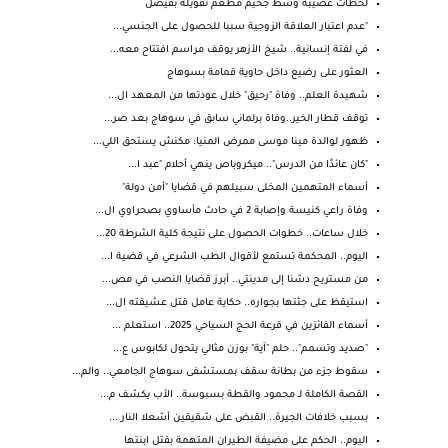
لحظات عصيبة وسط جحيم مطعم تفويلة بفيصل
"عدم اعتبار العلاقة الزوجية سببا للحصول على الجنسي...
في لفتة إنسانية.. شيخ الأزهر يوقف مراسم افتتاح معه...
العثور على رضيع داخل حاوية قمامة بسوهاج
شهيدة العلم.. وفاة "رحيق" خلال عودتها من المعهد ال...
توقف قطار الخير..وفاة برلماني سابق في سوهاج بعد صر...
ظهور لوالدة مينا موسى ممرض المنيا: مكنش يستحق اللي...
"كان عائدًا من الدرس".. ميكروباص ينهي أحلام "عبد ا...
أسماء المتهمين المخلى سبيلهم في قضايا "أمن دولة"
وفاة راعي كنيسة وإصابة 2 في حادث مأساوي بصحراوي ال...
خلال ساعات.. خطوات الحصول على نتيجة كلية الشرطة 20...
اليوم.. المحكمة تستمع لأقوال الطب الشرعي في قضية ا...
من مستريح دشنا إلى مدينتي.. أبرز قضايا النصب في مص...
استيقظ على جثتها بجواره.. حكاية عامل قتل عشيقته ال...
أسماء الفائزين في قرعة الحج السياحي 2025.. استعلم ...
"صديد وتسمم".. حلم "آية" بوزن مثالي يتحول لكابوس ع...
سقوط جزء من بطانة سقف بمستشفى سوهاج الجامعي.. والم...
القصة الكاملة لـ محمود والقطة بسبوسة.. الأب يكشف م...
بسبب خلافات الجيرة.. القبض على شقيقين أشعلا النار ...
اليوم.. الحكم على مضيفة الطيران المتهمة بقتل ابنتها