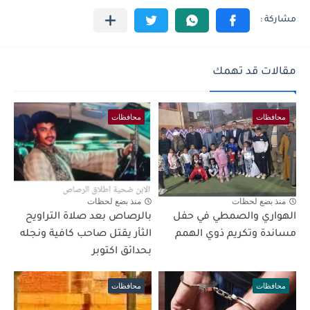
مقالات قد تهمك
محافظات
محافظات
منذ بضع لحظات
منذ بضع لحظات
الهواري والصمطي في حفل
بالرصاص بعد صلاة التراويح
مساندة وتكريم ذوي الهمم
الثأر يقتل صاحب كافية ونجله
بحدائق اكتوبر
محافظات
محافظات