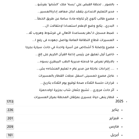
بالصور .. لحظة القبض علي "بسه" ملك "الشابو" بفرشو...
مدير التعليم الاعدادى يتفقد لجان معاهد إدارةالعسير...
مصرع طالب ثانوي إثر تناوله مادة سامة عن طريق الخطأ...
البدري.. يتابع وضع الإعلام استعدادا لإحتفالات ال...
ضبط مسجل خـ*ـطر بمساعدة الأهالي في فرشوط وهروب ثلا...
العسيرات قطاع النظافة العامة يواصل جهوده فى رفع ا...
مصرع وإصابة 5 أشخاص من أسرة واحدة في حادث سيارة بجرجا
خاص| أول تعليق من رئيس إذاعة القرآن الكريم على إلغ...
بالارقام نعرض ما قدمته مديرية الطب البيطري بسوه...
.... إجراءات عاجلة من مدير عام « تعليم المنشاه» بش...
عاجل مصرع خمسينى اسفل عجلات القطار بالعسيرات
قرارات حلسة الثلاثاء صحة توقيع يوم الثلاثاء بتاريخ...
أثر حادث مروري .. تشيع جثمان شاب بجزيرة اولادحمزة
قطار ينهى حياة عسيرى بمزلقان المحطة بمركز العسيرات
2025
1713
يناير
226
فبراير
201
مارس
209
أبريل
161