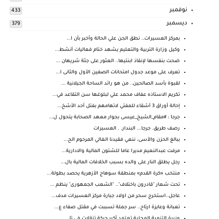
نوفمبر
433
ديسمبر
379
بمركز العسيرات.. نطق الجن علي الحالة وأخبر بأن ا...
وكيل وزارة التربية والتعليم يشهد ختام فعاليات أنشط...
ضحت بنفسها لإنقاذ ابنتيها.. العثور على جثة شريهان ...
تعرف على موعد جدول امتحانات الصفين الأول والثانى ا...
لقبوة بأسد الصالحين.. من هو رائد الساحة الجيلانية ...
تكريم الاستاذه عفاف محمد علي لبلوغها سن التقاعد في...
إحالة أوراق 3 أشقاء للمفتي لاتهامهم بفتل أحد الأشخ...
جرجا : #مقام_الشيخ_عيسى بجوار معهد الصحابة يتحول ل...
رصف طريق. جرجا... البندار. . العسيرات
ببالغ الحزن والأسى، ننعي فقيدنا الغالي المرحوم الح...
مرفت عبدالنعيم مديرا عاما للشئون المالية والادارية...
رجل يطلق النار على والده بسبب الخلافات المالية بال...
منتخب «كرة القدم» بمنطقة سوهاج الأزهرية يحصد بطولة...
تحت شعار "قادرون باختلاف".. "الشعب الجمهورى" ينظم ...
عاجل..استخرج سحر من اولاد جبارة مركز العسيرات مدف...
تعبانة وعايزة ارتاح.. سر جملة تسببت في مقتل صفاء ع...
وزيرة التنمية المحلية تعتمد أكبر حركة تنقلات في تا...