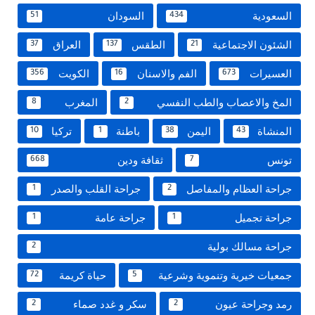
السعودية
السودان
51
434
الشئون الاجتماعية
الطقس
العراق
37
137
21
العسيرات
الفم والاسنان
الكويت
356
16
673
المخ والاعصاب والطب النفسي
المغرب
8
2
المنشاة
اليمن
باطنة
تركيا
10
1
38
43
تونس
ثقافة ودين
668
7
جراحة العظام والمفاصل
جراحة القلب والصدر
1
2
جراحة تجميل
جراحة عامة
1
1
جراحة مسالك بولية
2
جمعيات خيرية وتنموية وشرعية
حياة كريمة
72
5
رمد وجراحة عيون
سكر و غدد صماء
2
2