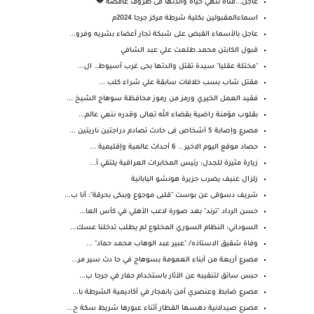
عاجل...فتاة تنهي حياة والدتها فى ظروف غامضة 💔
اسماءالمقبولين بكلية شرطة مركز جرجا 2024م
عاجل بالأسماء القبض على شبكة تجار أعضاء بشريه وفرو...
قبول الكابتن محمد.طلعت علي عبد الشافي
"مختلة عقليا" سيدة تقتل والدتها بحى غرب أسيوط.. ال...
مقتل شاب بسب خلافات سابقة علي شراء كلب ...
فقيد العمل الخيري ورمز من رموز محافظة سوهاج الشيخ ...
بقلوب مؤمنة راضية بقضاء الله تعالى وقدره ننعي عالم...
مصرع وإصابة 5 أشخاص فى حادث تصادم دراجتين ناريتين ...
حصاد موقع اليوم الاخير .. 6 أحداث عالمية وإقليمية ...
زيارة مثيرة للجدل: رئيس المخابرات العراقية يلتقي أ...
زلزال عنيف يضرب جزيرة هونشو اليابانية
شريف دسوقى عن بوست "قلبى موجوع وببكى بحرقة": أنا ب...
حسن الرداد "ترند" بعد صورة لاعب الأهلي في كأس العا...
السوداني: النظام السوري المخلوع لم يطلب تدخلنا عسك...
وفاة شقيق الاستاذه/ "عبير عبد الوهاب محمد حماد" ...
مصرع أربعة من أبناء العمومة بسوهاج في حا دث سير مر...
حبس سائق لتنقيبه عن الآثار باستخدام حفار في جرجا ب...
مصرع ضابط وعنصري أمن بانفجار في أكاديمية الشرطة با...
مصرع صيدلانية دهسها القطار أثناء عبورها شريط سكة ح...