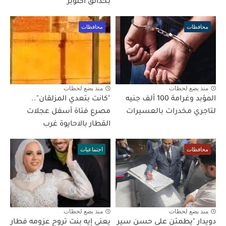
بحدائق اكتوبر
محافظات
محافظات
منذ بضع لحظات
منذ بضع لحظات
المؤبد وغرامة 100 ألف جنيه
"كانت بتعدي المزلقان"..
لتاجري مخدرات بالعسيرات
مصرع فتاة أسفل عجلات
القطار بالاحايوة غرب
محافظات
اجتماعيات
منذ بضع لحظات
منذ بضع لحظات
دويدار "يطمئن على حسن سير
يعني إيه بنت تروح عزومه فطار