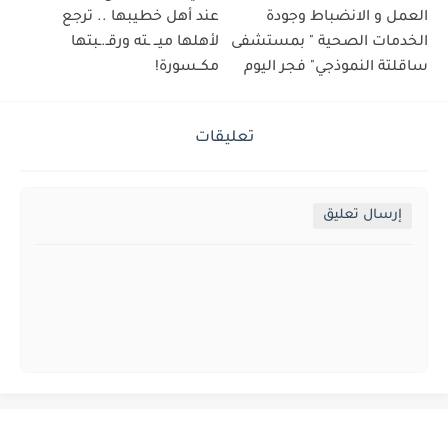
العمل و الانضباط وجودة
عند أهل خطيبها .. ترجع
الخدمات الصحية " بمستشفى
لأهلها ميــ ـته ورقـ.ـبتها
ساقلتة النموذجي" فجر اليوم
مكــسورة!
تعليقات
إرسال تعليق