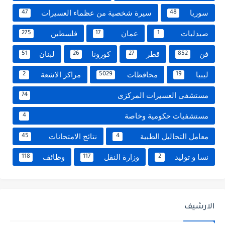
سوريا
سيرة شخصية من عظماء العسيرات
47
48
صيدليات
عمان
فلسطين
275
17
1
فن
قطر
كورونا
لبنان
51
26
27
852
ليبيا
محافظات
مراكز الاشعة
2
5029
19
مستشفى العسيرات المركزى
74
مستشفيات حكومية وخاصة
4
معامل التحاليل الطبية
نتائج الامتحانات
45
4
نسا و توليد
وزارة النقل
وظائف
118
117
2
الارشيف