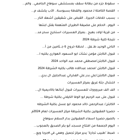
سقوط جزء من بطانة سقف بمستشفى سوهاج الجامعي.. والم...
القصة الكاملة لـ محمود والقطة بسبوسة.. الأب يكشف م...
بسبب خلافات الجيرة.. القبض على شقيقين أشعلا النار ...
اليوم.. الحكم على مضيفة الطيران المتهمة بقتل ابنتها
من قرية اولاد بهيج ..بمركز العسيرات استخرج سحر مد...
نتيجة كلية شرطة 2024
الناجي الوحيد طـ ـفل .. لحظة خروج 6 جـ ـثامين من أ...
قبول الكابتن مؤمن نشأت ابو السعود الهوارى بكليه ا...
قبول الكابتن/مصطفي محمد عبد الواحد 2024
قبول الكابتن /محمد عبداللاه طالب بكليه الشرطة 2024
قبول الكابتن/علي بدر علي الفخراني عبدالجليل ال بدي...
انتشال جثة غريق بمركز العسيرات
الف الف مبروووك للعسيرات قبول أبنائها باكاديمية ال...
قبول على عبد الرحيم ابو الوفا الكيلاني بكلية شرطة ...
الكابتن/ عبدالرحمن خالد محمود ابو عسل بكلية الشرطه
حصريا المقبولين بكلية الشرطة مركز العسيرات لعام 2024م
بالصور حصريا اسماء المقبولين بدار السلام سوهاج
اليوم الجمعة من افتتاح مسجد أبو بكر الصديق بالعجوب...
ضبط "طبيب تجارة" يدير مركز تجميل وهمي في #جرجا ويع...