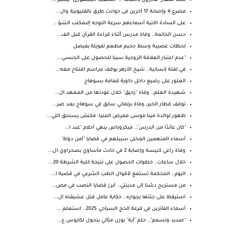
تحت شعار "قادرون باختلاف".. "الشعب الجمهورى" ينظم ...
مصرع 4 وإصابة 17 آخرين فى حوادث طرق بالقليوبية وال...
على السادة الآتية أسماءهم سرعة التوجه إلىمكتب الشؤ...
حسن الخاتمة.. وفاة مدرس أثناء قراءة القرآن قبل الف...
لحظات عصيبة وسط جحيم مطعم تفويلة بفيصل
"عدم اعتبار العلاقة الزوجية سببا للحصول على الجنسي...
في لفتة إنسانية.. شيخ الأزهر يوقف مراسم افتتاح معه...
العثور على رضيع داخل حاوية قمامة بسوهاج
شهيدة العلم.. وفاة "رحيق" خلال عودتها من المعهد ال...
توقف قطار الخير..وفاة برلماني سابق في سوهاج بعد صر...
ظهور لوالدة مينا موسى ممرض المنيا: مكنش يستحق اللي...
"كان عائدًا من الدرس".. ميكروباص ينهي أحلام "عبد ا...
أسماء المتهمين المخلى سبيلهم في قضايا "أمن دولة"
وفاة راعي كنيسة وإصابة 2 في حادث مأساوي بصحراوي ال...
خلال ساعات.. خطوات الحصول على نتيجة كلية الشرطة 20...
اليوم.. المحكمة تستمع لأقوال الطب الشرعي في قضية ا...
من مستريح دشنا إلى مدينتي.. أبرز قضايا النصب في مص...
استيقظ على جثتها بجواره.. حكاية عامل قتل عشيقته ال...
أسماء الفائزين في قرعة الحج السياحي 2025.. استعلم ...
"صديد وتسمم".. حلم "آية" بوزن مثالي يتحول لكابوس ع...