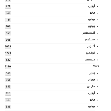
210
أبريل
221
مايو
246
يونيو
187
يوليو
108
أغسطس
569
سبتمبر
966
أكتوبر
1029
نوفمبر
1229
ديسمبر
522
2023
7140
يناير
569
فبراير
361
مارس
855
أبريل
818
مايو
830
يونيو
536