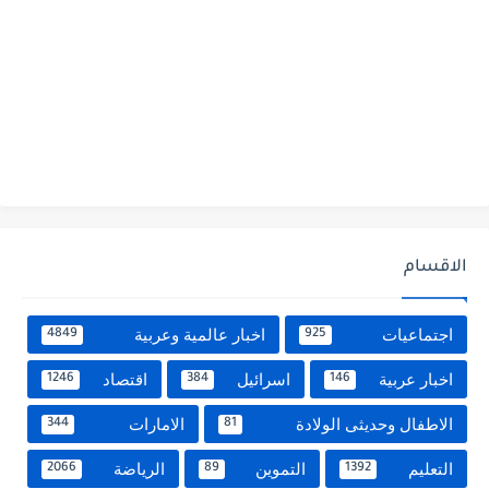
الاقسام
اجتماعيات
اخبار عالمية وعربية
4849
925
اخبار عربية
اسرائيل
اقتصاد
1246
384
146
الاطفال وحديثى الولادة
الامارات
344
81
التعليم
التموين
الرياضة
2066
89
1392