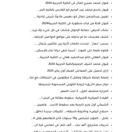
قبول محمد صبري كمال فى الكلية الحربية.2024
قبول باسم محمد عبد الرحيم ابو الفارس بالكليه الحر...
تعيين عبدالرحمن جمال ابو دهيس مأذونًا شرعى لناحية ...
قبول ثلاثة من ابناء شطورة فى الكلية الحربية2024
نشأت الديهي: جماعة الإخوان فشلت في كل شيء ولا تريد...
كشف ملابسات ما تم تداوله على مواقع التواصل الإجتما...
بسبب "حمار".. تجددت خلافات ثأرية بين عائلتين شمال ...
قتلوه طعنا حتى الموت ..أسرة تنهي حياة نجار بالإسكن...
قبول الهلالي حاتم عبدالحميد هلالي ب الكليه الحربية...
قبول محمد اشرف الجميلبالكلية الحربية 2024
ازاى تحصل على المعاش المبكر أول يناير 2025
إصابة ضابط شرطة ومقتل 2 مطلوبين في اشتباكات مع تجا...
جواز سفر «أزرق» لزوجة الكويتي المسحوبة جنسيتها
الحرارة منتصف الليل.. 3 تحت الصفر
القيادة المركزية الأميركية: سقوط مقاتلة في البحر ا...
الشيباني أول وزير خارجية بعد سقوط الأسد... وتعيين ...
«سلاح أبيض» و«أحزمة ناسفة»... تكتيكات جديدة لـ«الق...
عاجل ...المؤبد لشخص و10 سنوات لأخر لاتهامهم بقتل 4...
تدريبات مشروع "ألف بنت .. ألف حلم" في خماسي كرة ال...