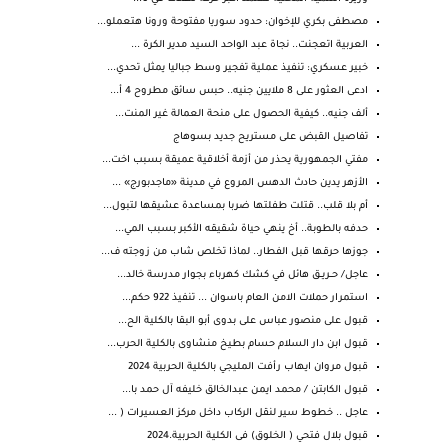
مصطفى بكري للإخوان: حدود سوريا مفتوحة ورونا هتعملو...
العربية اتعجنت.. نجاة عبد الواحد السيد مدير الكرة ...
خبير عسكري: تنفيذ عملية تفجير وسط جباليا يمثل تحدي...
ادعى العثور على 8 ملايين جنيه.. حبس سائق مطروح 4 أ...
ألف جنيه.. كيفية الحصول على منحة العمالة غير المنت...
تفاصيل القبض على مستريح جديد بسوهاج
مفتي الجمهورية يحذر من أزمة أخلاقية عميقة بسبب اخت...
الأزهر يدين حادث الدهس المروع في مدينة «ماجدبورج» ...
أم بلا قلب.. قتلت طفلتها ضربا بمساعدة عشيقها لتبول...
حدفه بالطوبة.. أخ ينهي حياة شقيقه الأكبر بسبب المي...
جوزها حرقها قبل الفطار.. لماذا تخلص شاب من زوجته ف...
عاجل/ حــريــق هائل في كشك كهرباء بجوار مدرسة خالد...
استمرار حملات الامن العام باسوان ... تنفيذ 922 حكم...
قبول على منصور عباس على بدوى أبو البقا بالكلية الح...
قبول ابن دار السلام حسام بطيخ منشاوى بالكلية الحرب...
قبول مروان ايهاب رأفت المليجي بالكلية الحربية 2024
قبول الكابتن / محمد ايمن عبدالخالق خليفه آل حمد با...
عاجل .. خطوط سير لنقل الركاب داخل مركز العسيرات ( ...
قبول بلال فتحي ( الخلوق) فى الكلية الحربية.2024