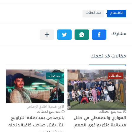
الأقسام
محافظات
مقالات قد تهمك
محافظات
محافظات
منذ بضع لحظات
منذ بضع لحظات
الهواري والصمطي في حفل
بالرصاص بعد صلاة التراويح
مساندة وتكريم ذوي الهمم
الثأر يقتل صاحب كافية ونجله